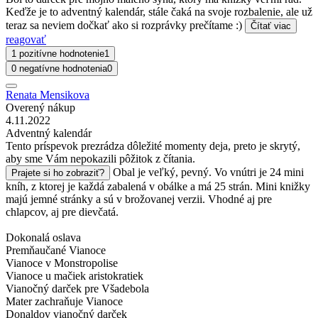
Keďže je to adventný kalendár, stále čaká na svoje rozbalenie, ale už
teraz sa neviem dočkať ako si rozprávky prečítame :)
Čítať viac
reagovať
1 pozitívne hodnotenie
1
0 negatívne hodnotenia
0
Renata Mensikova
Overený nákup
4.11.2022
Adventný kalendár
Tento príspevok prezrádza dôležité momenty deja, preto je skrytý,
aby sme Vám nepokazili pôžitok z čítania.
Obal je veľký, pevný. Vo vnútri je 24 mini
Prajete si ho zobraziť?
kníh, z ktorej je každá zabalená v obálke a má 25 strán. Mini knižky
majú jemné stránky a sú v brožovanej verzii. Vhodné aj pre
chlapcov, aj pre dievčatá.
Dokonalá oslava
Premňaučané Vianoce
Vianoce v Monstropolise
Vianoce u mačiek aristokratiek
Vianočný darček pre Všadebola
Mater zachraňuje Vianoce
Donaldov vianočný darček