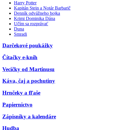
Harry Potter
Kapitán Stein a Notár Barbarič
Denník odvážneho bojka
Krimi Dominika Dána
Učím sa rozprávať
Duna
Smradi
Darčekové poukážky
Čítačky e-kníh
Vecičky od Martinusu
Káva, čaj a pochutiny
Hrnčeky a fľaše
Papiernictvo
Zápisníky a kalendáre
Hudba