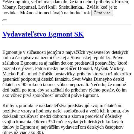
*ešte doplním, veľmi ma sklamalo, že tam neboli príbehy z Frozen,
Moany, Rapunzel, Leví kráľ, Snehulienka... Zvlášť keď je to
novinka. Možno si to nechávajú na budúci rok
Čítať viac
Vydavateľstvo Egmont SK
Egmont je v súčasnosti jedným z najväčších vydavateľov detských
kníh a časopisov na území Českej a Slovenskej republiky. Práve
zásluhou Egmontu sa aj našim deťom predstavili postavičky, ktoré
poznal celý svet. Patria medzi ne Káčer Donald, Myšiak Mickey,
Macko Puf a mnohé ďalšie postavičky, príbehy ktorých už niekoľko
generácií podporujú detskú fantáziu. Svet Walta Disneyho detskí
čitatelia v 90. rokoch takmer vôbec nepoznali. Nečudo, že mnohé
deti bažili po tom, aby sa začítali do príbehov týchto postáv, čo im
ako vôbec prvá spoločnosť umožnil práve Egmont.
Knihy z produkcie nakladateľstva predstavujú svojim čitateľom
pozitívne vzory a hodnoty našej spoločnosti a vedú ich k tomu, aby
dokázali rozlišovať medzi dobrom a zlom a predvídať dôsledky
svojho konania. Okrem 350 ročne vydaných detských knižných
titulov je Egmont aj najväčším vydavateľom detských časopisov
(dnes už viac ako 30).