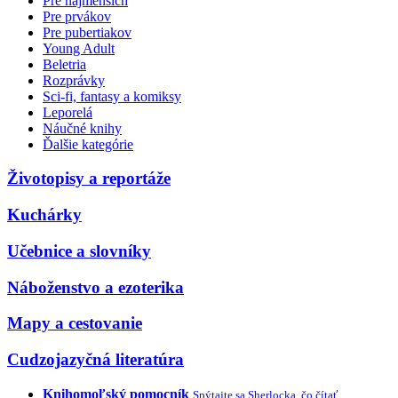
Pre najmenších
Pre prvákov
Pre pubertiakov
Young Adult
Beletria
Rozprávky
Sci-fi, fantasy a komiksy
Leporelá
Náučné knihy
Ďalšie kategórie
Životopisy a reportáže
Kuchárky
Učebnice a slovníky
Náboženstvo a ezoterika
Mapy a cestovanie
Cudzojazyčná literatúra
Knihomoľský pomocník
Spýtajte sa Sherlocka, čo čítať