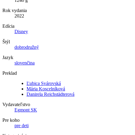
1240 g
Rok vydania
2022
Edícia
Disney
Štýl
dobrodružný
Jazyk
slovenčina
Preklad
Ľubica Svárovská
Mária Koscelníková
Danirela Reichstädterová
Vydavateľstvo
Egmont SK
Pre koho
pre deti