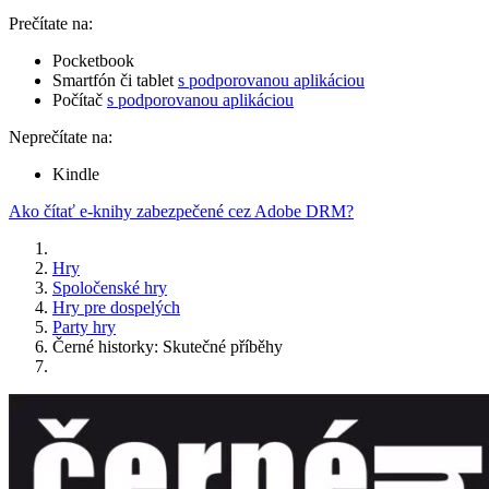
Prečítate na:
Pocketbook
Smartfón či tablet
s podporovanou aplikáciou
Počítač
s podporovanou aplikáciou
Neprečítate na:
Kindle
Ako čítať e-knihy zabezpečené cez Adobe DRM?
Hry
Spoločenské hry
Hry pre dospelých
Party hry
Černé historky: Skutečné příběhy