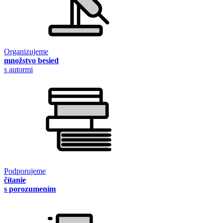
Organizujeme
množstvo besied
s autormi
Podporujeme
čítanie
s porozumením