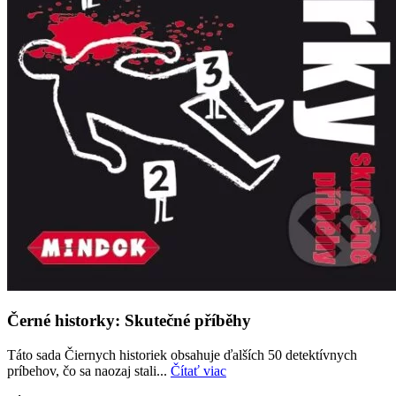
Černé historky: Skutečné příběhy
Táto sada Čiernych historiek obsahuje ďalších 50 detektívnych
príbehov, čo sa naozaj stali...
Čítať viac