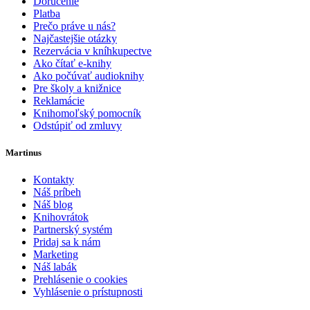
Doručenie
Platba
Prečo práve u nás?
Najčastejšie otázky
Rezervácia v kníhkupectve
Ako čítať e-knihy
Ako počúvať audioknihy
Pre školy a knižnice
Reklamácie
Knihomoľský pomocník
Odstúpiť od zmluvy
Martinus
Kontakty
Náš príbeh
Náš blog
Knihovrátok
Partnerský systém
Pridaj sa k nám
Marketing
Náš labák
Prehlásenie o cookies
Vyhlásenie o prístupnosti