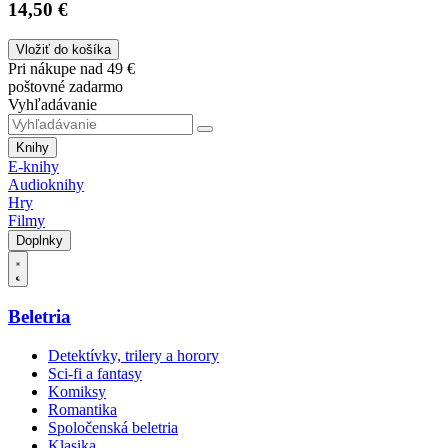
14,50 €
Vložiť do košíka
Pri nákupe nad 49 €
poštovné zadarmo
Vyhľadávanie
Knihy
E-knihy
Audioknihy
Hry
Filmy
Doplnky
Beletria
Detektívky, trilery a horory
Sci-fi a fantasy
Komiksy
Romantika
Spoločenská beletria
Klasika