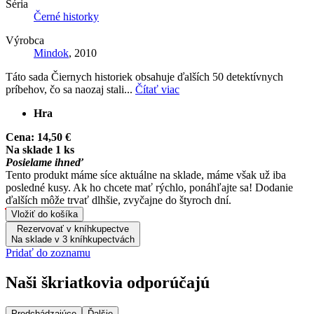
Séria
Černé historky
Výrobca
Mindok
, 2010
Táto sada Čiernych historiek obsahuje ďalších 50 detektívnych
príbehov, čo sa naozaj stali...
Čítať viac
Hra
Cena:
14,50 €
Na sklade 1 ks
Posielame ihneď
Tento produkt máme síce aktuálne na sklade, máme však už iba
posledné kusy. Ak ho chcete mať rýchlo, ponáhľajte sa! Dodanie
ďalších môže trvať dlhšie, zvyčajne do štyroch dní.
Vložiť do košíka
Rezervovať v kníhkupectve
Na sklade v 3 kníhkupectvách
Pridať do zoznamu
Naši škriatkovia odporúčajú
Predchádzajúce
Ďalšie