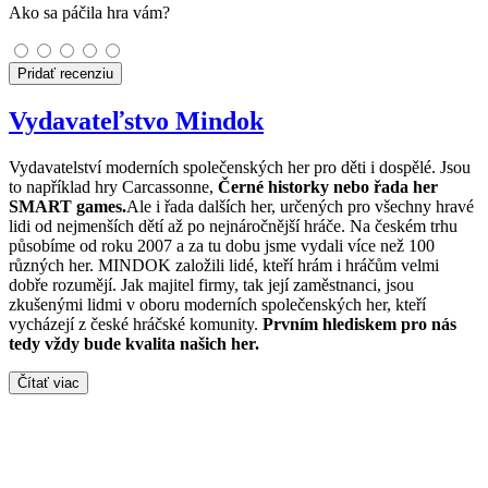
Ako sa páčila hra vám?
Pridať recenziu
Vydavateľstvo Mindok
Vydavatelství moderních společenských her pro děti i dospělé. Jsou
to například hry Carcassonne,
Černé historky nebo řada her
SMART games.
Ale i řada dalších her, určených pro všechny hravé
lidi od nejmenších dětí až po nejnáročnější hráče. Na českém trhu
působíme od roku 2007 a za tu dobu jsme vydali více než 100
různých her. MINDOK založili lidé, kteří hrám i hráčům velmi
dobře rozumějí. Jak majitel firmy, tak její zaměstnanci, jsou
zkušenými lidmi v oboru moderních společenských her, kteří
vycházejí z české hráčské komunity.
Prvním hlediskem pro nás
tedy vždy bude kvalita našich her.
Čítať viac