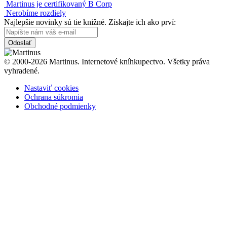
Martinus je certifikovaný B Corp
Nerobíme rozdiely
Najlepšie novinky sú tie knižné. Získajte ich ako prví:
Odoslať
© 2000-2026 Martinus. Internetové kníhkupectvo. Všetky práva
vyhradené.
Nastaviť cookies
Ochrana súkromia
Obchodné podmienky