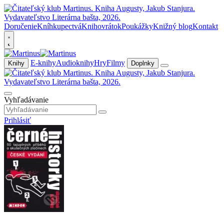
Doručenie
Kníhkupectvá
Knihovrátok
Poukážky
Knižný blog
Kontakt
E-knihy
Audioknihy
Hry
Filmy
Knihy
Doplnky
Vyhľadávanie
Prihlásiť