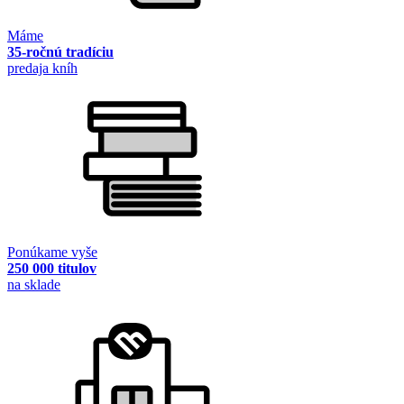
Máme
35-ročnú tradíciu
predaja kníh
Ponúkame vyše
250 000 titulov
na sklade