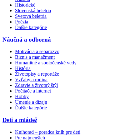
Historické
Slovenská beletria
Svetová beletria
Poézia
Ďalšie kategórie
Náučná a odborná
Motivácia a sebarozvoj
Biznis a manažment
Humanitné a spoločenské vedy
História
Životopisy a reportáže
Vzťahy a rodina
Zdravie a životný štýl
Počítače a internet
Hobby
Umenie a dizajn
Ďalšie kategórie
Deti a mládež
Knihorad – poradca kníh pre deti
Pre najmenších