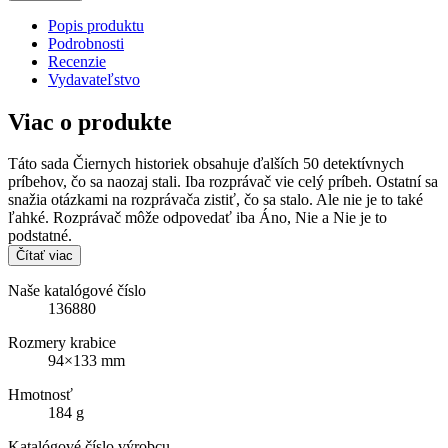
Popis produktu
Podrobnosti
Recenzie
Vydavateľstvo
Viac o produkte
Táto sada Čiernych historiek obsahuje ďalších 50 detektívnych
príbehov, čo sa naozaj stali. Iba rozprávač vie celý príbeh. Ostatní sa
snažia otázkami na rozprávača zistiť, čo sa stalo. Ale nie je to také
ľahké. Rozprávač môže odpovedať iba Áno, Nie a Nie je to
podstatné.
Čítať viac
Naše katalógové číslo
136880
Rozmery krabice
94×133 mm
Hmotnosť
184 g
Katalógové číslo výrobcu