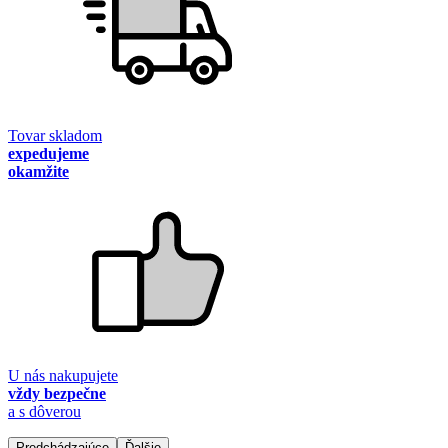
Tovar skladom
expedujeme
okamžite
U nás nakupujete
vždy bezpečne
a s dôverou
Predchádzajúce
Ďalšie