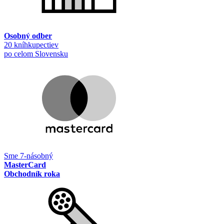
Osobný odber
20 kníhkupectiev
po celom Slovensku
Sme 7-násobný
MasterCard
Obchodník roka