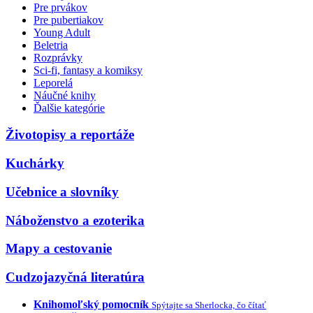
Pre prvákov
Pre pubertiakov
Young Adult
Beletria
Rozprávky
Sci-fi, fantasy a komiksy
Leporelá
Náučné knihy
Ďalšie kategórie
Životopisy a reportáže
Kuchárky
Učebnice a slovníky
Náboženstvo a ezoterika
Mapy a cestovanie
Cudzojazyčná literatúra
Knihomoľský pomocník
Spýtajte sa Sherlocka, čo čítať