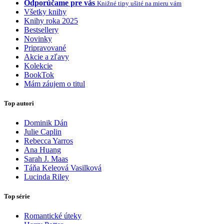
Odporúčame pre vás
Knižné tipy ušité na mieru vám
Všetky knihy
Knihy roka 2025
Bestsellery
Novinky
Pripravované
Akcie a zľavy
Kolekcie
BookTok
Mám záujem o titul
Top autori
Dominik Dán
Julie Caplin
Rebecca Yarros
Ana Huang
Sarah J. Maas
Táňa Keleová Vasilková
Lucinda Riley
Top série
Romantické úteky