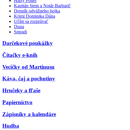
Harry Potter
Kapitán Stein a Notár Barbarič
Denník odvážneho bojka
Krimi Dominika Dána
Učím sa rozprávať
Duna
Smradi
Darčekové poukážky
Čítačky e-kníh
Vecičky od Martinusu
Káva, čaj a pochutiny
Hrnčeky a fľaše
Papiernictvo
Zápisníky a kalendáre
Hudba