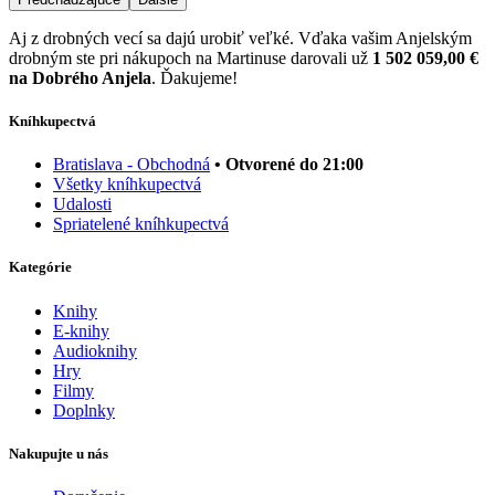
Aj z drobných vecí sa dajú urobiť veľké. Vďaka vašim Anjelským
drobným ste pri nákupoch na Martinuse darovali už
1 502 059,00 €
na Dobrého Anjela
. Ďakujeme!
Kníhkupectvá
Bratislava - Obchodná
• Otvorené do 21:00
Všetky kníhkupectvá
Udalosti
Spriatelené kníhkupectvá
Kategórie
Knihy
E-knihy
Audioknihy
Hry
Filmy
Doplnky
Nakupujte u nás