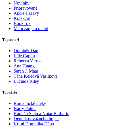
Novinky
Pripravované
Akcie a zľavy
Kolekcie
BookTok
Mám záujem o titul
Top autori
Dominik Dán
Julie Caplin
Rebecca Yarros
Ana Huang
Sarah J. Maas
Táňa Keleová Vasilková
Lucinda Riley
Top série
Romantické úteky
Harry Potter
Kapitán Stein a Notár Barbarič
Denník odvážneho bojka
Krimi Dominika Dána