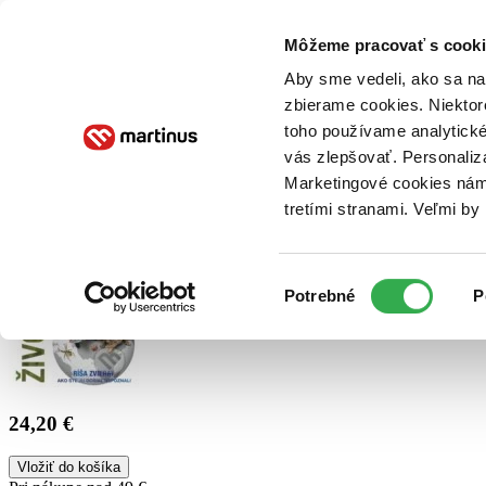
Doručenie
Kníhkupectvá
Knihovrátok
Poukážky
Knižný blog
Kontakt
Môžeme pracovať s cooki
Aby sme vedeli, ako sa na 
zbierame cookies. Niektor
E-knihy
Audioknihy
Hry
Filmy
Knihy
Doplnky
toho používame analytické
vás zlepšovať. Personaliz
Vyhľadávanie
Marketingové cookies nám 
tretími stranami. Veľmi b
Prihlásiť
Výber
Potrebné
P
súhlasu
24,20 €
Vložiť do košíka