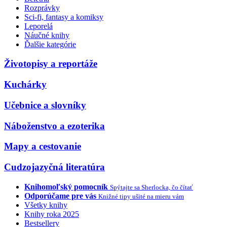
Rozprávky
Sci-fi, fantasy a komiksy
Leporelá
Náučné knihy
Ďalšie kategórie
Životopisy a reportáže
Kuchárky
Učebnice a slovníky
Náboženstvo a ezoterika
Mapy a cestovanie
Cudzojazyčná literatúra
Knihomoľský pomocník
Spýtajte sa Sherlocka, čo čítať
Odporúčame pre vás
Knižné tipy ušité na mieru vám
Všetky knihy
Knihy roka 2025
Bestsellery