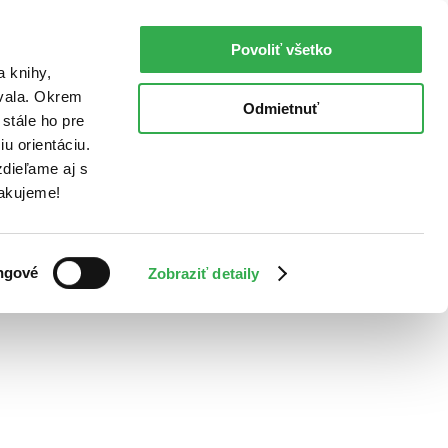
Povoliť všetko
a knihy,
ovala. Okrem
Odmietnuť
stále ho pre
u orientáciu.
dieľame aj s
Ďakujeme!
ngové
Zobraziť detaily