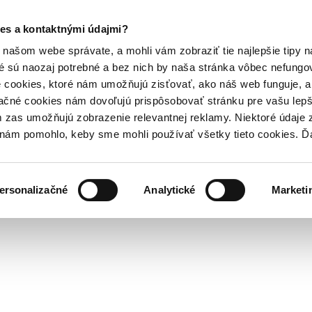
es a kontaktnými údajmi?
našom webe správate, a mohli vám zobraziť tie najlepšie tipy n
é sú naozaj potrebné a bez nich by naša stránka vôbec nefung
 cookies, ktoré nám umožňujú zisťovať, ako náš web funguje, a 
ačné cookies nám dovoľujú prispôsobovať stránku pre vašu lepši
zas umožňujú zobrazenie relevantnej reklamy. Niektoré údaje z
y nám pomohlo, keby sme mohli používať všetky tieto cookies. 
ersonalizačné
Analytické
Marketi