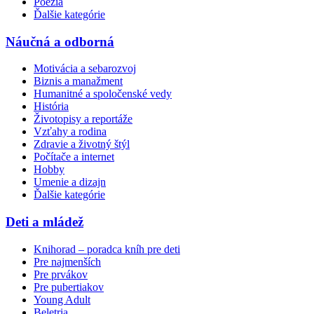
Poézia
Ďalšie kategórie
Náučná a odborná
Motivácia a sebarozvoj
Biznis a manažment
Humanitné a spoločenské vedy
História
Životopisy a reportáže
Vzťahy a rodina
Zdravie a životný štýl
Počítače a internet
Hobby
Umenie a dizajn
Ďalšie kategórie
Deti a mládež
Knihorad – poradca kníh pre deti
Pre najmenších
Pre prvákov
Pre pubertiakov
Young Adult
Beletria