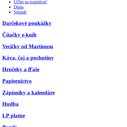
Učím sa rozprávať
Duna
Smradi
Darčekové poukážky
Čítačky e-kníh
Vecičky od Martinusu
Káva, čaj a pochutiny
Hrnčeky a fľaše
Papiernictvo
Zápisníky a kalendáre
Hudba
LP platne