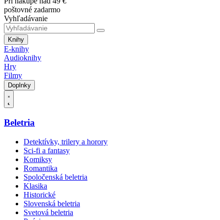
Pri nákupe nad 49 €
poštovné zadarmo
Vyhľadávanie
Knihy
E-knihy
Audioknihy
Hry
Filmy
Doplnky
Beletria
Detektívky, trilery a horory
Sci-fi a fantasy
Komiksy
Romantika
Spoločenská beletria
Klasika
Historické
Slovenská beletria
Svetová beletria