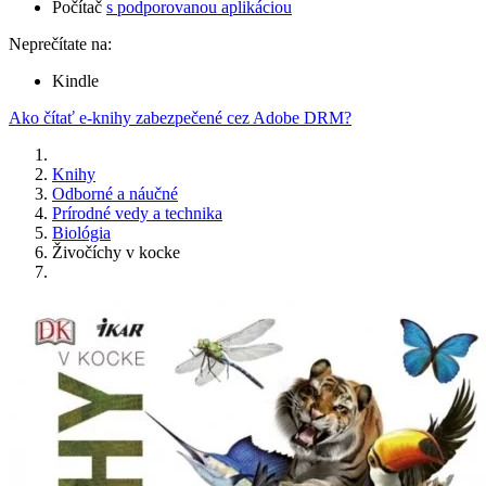
Počítač
s podporovanou aplikáciou
Neprečítate na:
Kindle
Ako čítať e-knihy zabezpečené cez Adobe DRM?
Knihy
Odborné a náučné
Prírodné vedy a technika
Biológia
Živočíchy v kocke