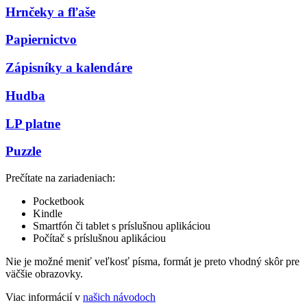
Hrnčeky a fľaše
Papiernictvo
Zápisníky a kalendáre
Hudba
LP platne
Puzzle
Prečítate na zariadeniach:
Pocketbook
Kindle
Smartfón či tablet s príslušnou aplikáciou
Počítač s príslušnou aplikáciou
Nie je možné meniť veľkosť písma, formát je preto vhodný skôr pre
väčšie obrazovky.
Viac informácií v
našich návodoch