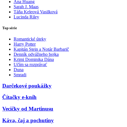
Ana Huang
Sarah J. Maas
Táňa Keleová Vasilková
Lucinda Riley
Top série
Romantické úteky
Harry Potter
Kapitán Stein a Notár Barbarič
Denník odvážneho bojka
Krimi Dominika Dána
Učím sa rozprávať
Duna
Smradi
Darčekové poukážky
Čítačky e-kníh
Vecičky od Martinusu
Káva, čaj a pochutiny