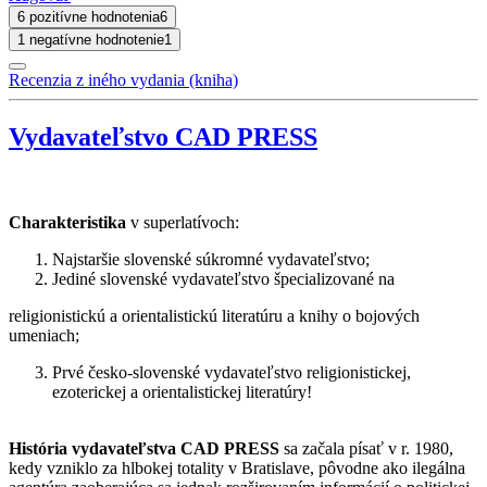
6 pozitívne hodnotenia
6
1 negatívne hodnotenie
1
Recenzia z iného vydania (kniha)
Vydavateľstvo CAD PRESS
Charakteristika
v superlatívoch:
Najstaršie slovenské súkromné vydavateľstvo;
Jediné slovenské vydavateľstvo špecializované na
religionistickú a orientalistickú literatúru a knihy o bojových
umeniach;
Prvé česko-slovenské vydavateľstvo religionistickej,
ezoterickej a orientalistickej literatúry!
História vydavateľstva CAD PRESS
sa začala písať v r. 1980,
kedy vzniklo za hlbokej totality v Bratislave, pôvodne ako ilegálna