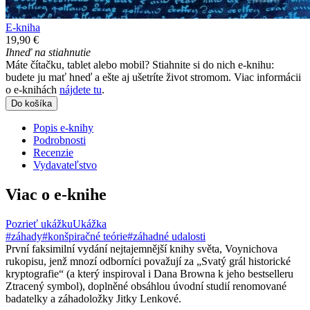
E-kniha
19,90 €
Ihneď na stiahnutie
Máte čítačku, tablet alebo mobil? Stiahnite si do nich e-knihu:
budete ju mať hneď a ešte aj ušetríte život stromom. Viac informácii
o e-knihách
nájdete tu
.
Do košíka
Popis e-knihy
Podrobnosti
Recenzie
Vydavateľstvo
Viac o e-knihe
Pozrieť ukážku
Ukážka
#záhady
#konšpiračné teórie
#záhadné udalosti
První faksimilní vydání nejtajemnější knihy světa, Voynichova
rukopisu, jenž mnozí odborníci považují za „Svatý grál historické
kryptografie“ (a který inspiroval i Dana Browna k jeho bestselleru
Ztracený symbol), doplněné obsáhlou úvodní studií renomované
badatelky a záhadoložky Jitky Lenkové.