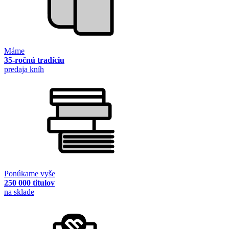
Máme
35-ročnú tradíciu
predaja kníh
Ponúkame vyše
250 000 titulov
na sklade