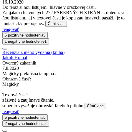
16.10.2020
Do teraz si nou listujem.. hlavne v orazkovej časti.
Zaujalama hlavne tých 272 FAREBNÝCH STRÁN ... doteraz si
ňou listujem.. aj v textovej časti je kopu zaujimavých pasáži.. je to
fantasticky prepojene..
Čítať viac
reagovať
5 pozitívne hodnotenia
5
1 negatívne hodnotenie
1
Recenzia z iného vydania (kniha)
Jakub Hrabal
Overený zákazník
7.8.2020
Magicky prekrásna tajuplná ...
Obrazová časť:
Magicky
Textová časť:
záživné a zaujímavé čítanie.
super to vyvažuje obrovskú farebnú prílohu
Čítať viac
reagovať
5 pozitívne hodnotenia
5
2 negatívne hodnotenia
2