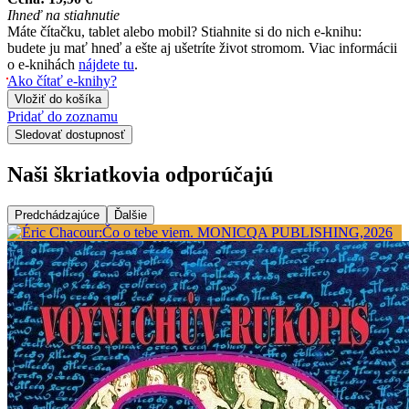
Ihneď na stiahnutie
Máte čítačku, tablet alebo mobil? Stiahnite si do nich e-knihu:
budete ju mať hneď a ešte aj ušetríte život stromom. Viac informácii
o e-knihách
nájdete tu
.
Ako čítať e-knihy?
Vložiť do košíka
Pridať do zoznamu
Sledovať dostupnosť
Naši škriatkovia odporúčajú
Predchádzajúce
Ďalšie