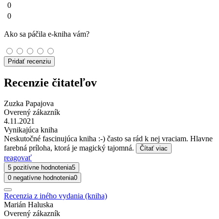
0
0
Ako sa páčila e-kniha vám?
Pridať recenziu
Recenzie čitateľov
Zuzka Papajova
Overený zákazník
4.11.2021
Vynikajúca kniha
Neskutočné fascinujúca kniha :-) často sa rád k nej vraciam. Hlavne
farebná príloha, ktorá je magický tajomná.
Čítať viac
reagovať
5 pozitívne hodnotenia
5
0 negatívne hodnotenia
0
Recenzia z iného vydania (kniha)
Marián Haluska
Overený zákazník