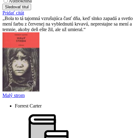
Audiokniha
Sledovať titul
Pridať citát
Bola to tá tajomná vzrušujúca časť dňa, keď slnko zapadá a svetlo
mení farbu z červenej na vyblednutú krvavú, neprestajne sa mení a
temnie, akoby deň ešte žil, ale už umieral.
Malý strom
Forrest Carter