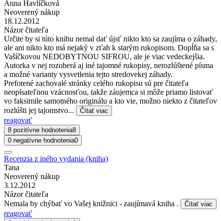
Anna Havlíčková
Neoverený nákup
18.12.2012
Názor čitateľa
Určite by si túto knihu nemal dať újsť nikto kto sa zaujíma o záhady,
ale ani nikto kto má nejaký v zťah k starým rukopisom. Dopĺňa sa s
Vašíčkovou NEDOBYTNOU SIFROU, ale je viac vedeckejšia.
Autorka v nej rozoberá aj iné tajomné rukopisy, nerozlúštené písma
a možné varianty vysvetlenia tejto stredovekej záhady.
Prefotené zachovalé stránky celého rukopisu sú pre čitateľa
neopísateľnou vzácnosťou, takže záujemca si môže priamo listovať
vo faksimile samotného originálu a kto vie, možno niekto z čitateľov
rozlúšti jej tajomstvo...
Čítať viac
reagovať
8 pozitívne hodnotenia
8
0 negatívne hodnotenia
0
Recenzia z iného vydania (kniha)
Tana
Neoverený nákup
3.12.2012
Názor čitateľa
Nemala by chýbať vo Vašej knižnici - zaujímavá kniha .
Čítať viac
reagovať