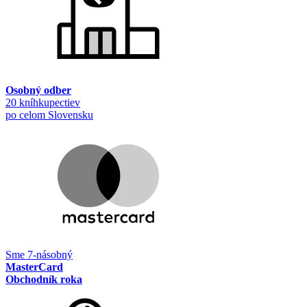
Osobný odber
20 kníhkupectiev
po celom Slovensku
Sme 7-násobný
MasterCard
Obchodník roka