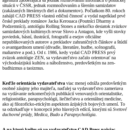
agentúra zaoberajúca sa jednak rozširovaním informácií o politickej
situácii v ČSSR, jednak rozmnožovaním a šírením samizdatov
(zakázaných literárnych diel a dokumentov). Počiatkom 80. rokoch
zahájil CAD PRESS vlastnú edičnú činnosť a vydal napríklad prvé
české preklady románov Jacka Kerouaca (Poutníci Dharmy a
Podzemníci), antológiu Rolling Stones a niekoľko desiatok zväzkov
samizdatových kultúrnych revue Slovo a Antagon, kde vyšli stovky
poviedok, básní, ilustrácií, fotografií a esejov oficiálne
nepublikovaných autorov a prekladov zahraničných článkov a štúdií
o avantgardnom umení (divadle, literatúre, hudbe, scénografii,
maliarstve a pod.). Od r. 1986, kedy vydal CAD PRESS prvý
zväzok antológie ZEN, sa vydavateľstvo začalo orientovať na
východoázijskú kultúru a náboženstvo, predovšetkým na zen-
budhizmus a taoizmus.
Keďže orientácia vydavateľstva
viac menej odráža predovšetkým
osobné záujmy jeho majiteľa, naďalej sa vydavateľstvo zameriava
na vydávanie nekomerčných publikácií venovaných orientalistike,
religionistike, parapsychológii, liečiteľstvu a orientálnej medicíne,
ako aj filozoficko-etickým aspektom ázijských bojových umení. To
sa odzrkadľuje v koncepcii jeho hlavných edícií, ktorými sú
Svetové
duchovné prúdy, Medica, Budo
a
Parapsychológia
.
A na ktorú knihu sú vo vydavateľstve CAD Press najviac