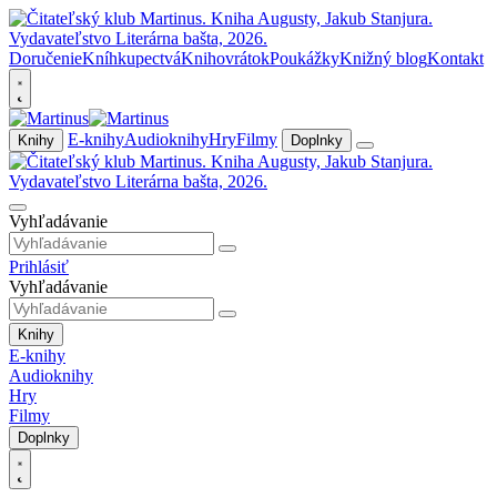
Doručenie
Kníhkupectvá
Knihovrátok
Poukážky
Knižný blog
Kontakt
E-knihy
Audioknihy
Hry
Filmy
Knihy
Doplnky
Vyhľadávanie
Prihlásiť
Vyhľadávanie
Knihy
E-knihy
Audioknihy
Hry
Filmy
Doplnky