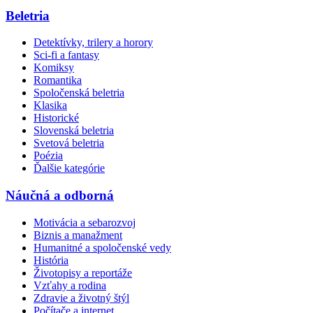
Beletria
Detektívky, trilery a horory
Sci-fi a fantasy
Komiksy
Romantika
Spoločenská beletria
Klasika
Historické
Slovenská beletria
Svetová beletria
Poézia
Ďalšie kategórie
Náučná a odborná
Motivácia a sebarozvoj
Biznis a manažment
Humanitné a spoločenské vedy
História
Životopisy a reportáže
Vzťahy a rodina
Zdravie a životný štýl
Počítače a internet