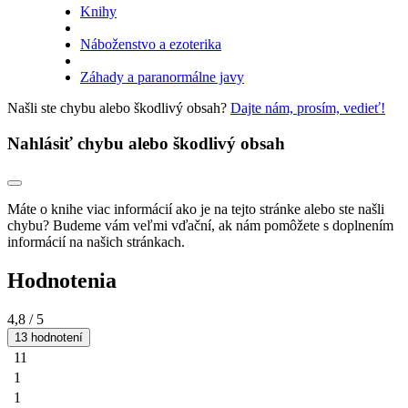
Knihy
Náboženstvo a ezoterika
Záhady a paranormálne javy
Našli ste chybu alebo škodlivý obsah?
Dajte nám, prosím, vedieť!
Nahlásiť chybu alebo škodlivý obsah
Máte o knihe viac informácií ako je na tejto stránke alebo ste našli
chybu? Budeme vám veľmi vďační, ak nám pomôžete s doplnením
informácií na našich stránkach.
Hodnotenia
4,8
/ 5
13 hodnotení
11
1
1