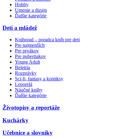
Hobby
Umenie a dizajn
Ďalšie kategórie
Deti a mládež
Knihorad – poradca kníh pre deti
Pre najmenších
Pre prvákov
Pre pubertiakov
Young Adult
Beletria
Rozprávky
Sci-fi, fantasy a komiksy
Leporelá
Náučné knihy
Ďalšie kategórie
Životopisy a reportáže
Kuchárky
Učebnice a slovníky