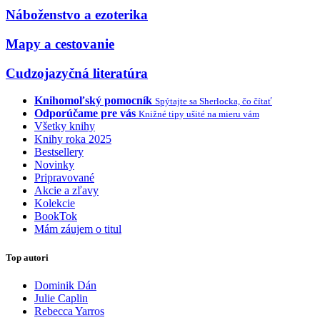
Náboženstvo a ezoterika
Mapy a cestovanie
Cudzojazyčná literatúra
Knihomoľský pomocník
Spýtajte sa Sherlocka, čo čítať
Odporúčame pre vás
Knižné tipy ušité na mieru vám
Všetky knihy
Knihy roka 2025
Bestsellery
Novinky
Pripravované
Akcie a zľavy
Kolekcie
BookTok
Mám záujem o titul
Top autori
Dominik Dán
Julie Caplin
Rebecca Yarros