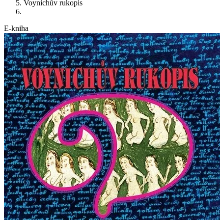
Voynichův rukopis
E-kniha