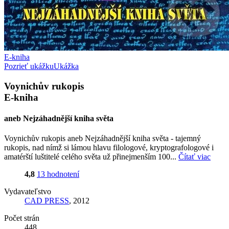
E-kniha
Pozrieť ukážku
Ukážka
Voynichův rukopis
E-kniha
aneb Nejzáhadnější kniha světa
Voynichův rukopis aneb Nejzáhadnější kniha světa - tajemný
rukopis, nad nímž si lámou hlavu filologové, kryptografologové i
amatérští luštitelé celého světa už přinejmenším 100...
Čítať viac
4,8
13 hodnotení
Vydavateľstvo
CAD PRESS
, 2012
Počet strán
448