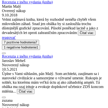
Recenzia z iného vydania (kniha)
Martin Malý
Overený nákup
9.10.2018
Velmi zajímavá kniha, která by rozhodně neměla chybět všem
milovníkům záhad. Snad jen obálka by si zasloužila trochu
důstojnější grafické zpracování. Působí poněkud lacině a jako z
devadesátých let oproti zahraničním zpracováním
Čítať viac
reagovať
7 pozitívne hodnotenia
7
1 negatívne hodnotenie
1
Recenzia z iného vydania (kniha)
Jaroslav Meheš
Neoverený nákup
10.5.2021
Úplne s Vami súhlasím, pán Malý. Som architekt, zaujímam sa i
staroveké civilizácie a samozrejme o výtvarné umenie. Rukopis je
solitér, ku ktorému mám veľkú úctu aj ako záhadológ amatér. Tá
obálka ma ozaj irituje a evokuje doplnkové učebnice ZDŠ koncom
milénia...
Čítať viac
zuzana
Neoverený nákup