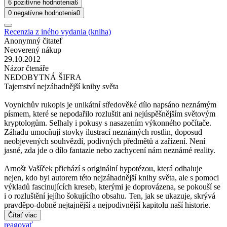
6 pozitívne hodnotenia
6
0 negatívne hodnotenia
0
Recenzia z iného vydania (kniha)
Anonymný čitateľ
Neoverený nákup
29.10.2012
Názor čtenáře
NEDOBYTNÁ ŠIFRA
Tajemství nejzáhadnější knihy světa
Voynichův rukopis je unikátní středověké dílo napsáno neznámým
písmem, které se nepodařilo rozluštit ani nejúspěšnějším světovým
kryptologům. Selhaly i pokusy s nasazením výkonného počítače.
Záhadu umocňují stovky ilustrací neznámých rostlin, doposud
neobjevených souhvězdí, podivných předmětů a zařízení. Není
jasné, zda jde o dílo fantazie nebo zachycení nám neznámé reality.
Arnošt Vašíček přichází s originální hypotézou, která odhaluje
nejen, kdo byl autorem této nejzáhadnější knihy světa, ale s pomoci
výkladů fascinujících kreseb, kterými je doprovázena, se pokouší se
i o rozluštění jejího šokujícího obsahu. Ten, jak se ukazuje, skrývá
pravděpo-dobně nejtajnější a nejpodivnější kapitolu naší historie.
Čítať viac
reagovať