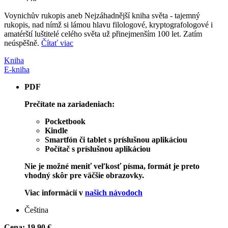
Voynichův rukopis aneb Nejzáhadnější kniha světa - tajemný
rukopis, nad nímž si lámou hlavu filologové, kryptografologové i
amatérští luštitelé celého světa už přinejmenším 100 let. Zatím
neúspěšně.
Čítať viac
Kniha
E-kniha
PDF
Prečítate na zariadeniach:
Pocketbook
Kindle
Smartfón či tablet s príslušnou aplikáciou
Počítač s príslušnou aplikáciou
Nie je možné meniť veľkosť písma, formát je preto
vhodný skôr pre väčšie obrazovky.
Viac informácií v
našich návodoch
Čeština
Cena:
19,90 €