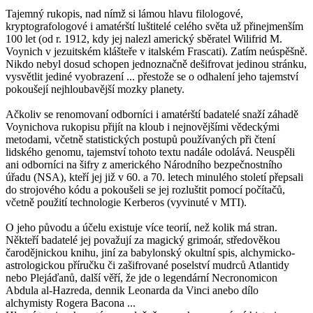
Tajemný rukopis, nad nímž si lámou hlavu filologové,
kryptografologové i amatérští luštitelé celého světa už přinejmenším
100 let (od r. 1912, kdy jej nalezl americký sběratel Wilifrid M.
Voynich v jezuitském klášteře v italském Frascati). Zatím neúspěšně.
Nikdo nebyl dosud schopen jednoznačně dešifrovat jedinou stránku,
vysvětlit jediné vyobrazení ... přestože se o odhalení jeho tajemství
pokoušejí nejhloubavější mozky planety.
Ačkoliv se renomovaní odborníci i amatérští badatelé snaží záhadě
Voynichova rukopisu přijít na kloub i nejnovějšími vědeckými
metodami, včetně statistických postupů používaných při čtení
lidského genomu, tajemství tohoto textu nadále odolává. Neuspěli
ani odborníci na šifry z amerického Národního bezpečnostního
úřadu (NSA), kteří jej již v 60. a 70. letech minulého století přepsali
do strojového kódu a pokoušeli se jej rozluštit pomocí počítačů,
včetně použití technologie Kerberos (vyvinuté v MTI).
O jeho původu a účelu existuje více teorií, než kolik má stran.
Někteří badatelé jej považují za magický grimoár, středověkou
čarodějnickou knihu, jiní za babylonský okultní spis, alchymicko-
astrologickou příručku či zašifrované poselství mudrců Atlantidy
nebo Plejáďanů, další věří, že jde o legendární Necronomicon
Abdula al-Hazreda, dennik Leonarda da Vinci anebo dílo
alchymisty Rogera Bacona ...