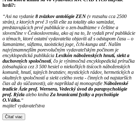
hrdí?:
“Asi na vydanie
8 zväzkov antológie ZEN
(v rozsahu cca 2500
strán), z ktorých prvé 3 vyšli ešte za totality ako samizdat,
predstavujúcich prvé publikácie o zen-budhizme v češtine a
slovenčine v Československu, ako aj na to, že vydali prvé publikácie
o témach, ktoré ostatní vydavatelia objavili až s odstupom času – o
šamanizme, súfizmu, taoistickej joge, čchi-kungu atď. Naším
najvýznamnejším porevolučným vydavateľským počinom je
encyklopedická publikácia
Lexikón náboženských hnutí, siekt a
duchovných spoločností
, čo je výnimočná encyklopedická príručka
(obsahujúca cez 3 500 hesiel o niekoľkých tisícoch náboženských
komunít, hnutí, tajných bratstiev, mystických rádov, hermetických a
okultných spoločností a siekt celého sveta - činných od najstarších
čias až do súčasnosti), ale napríklad aj monografie
Náboženské
tradície Ázie prof. Wernera, Vedecký úvod do parapsychológie
prof. Rýzla
alebo kniha
Za hranicami fyziky a psychológie
O.Válka.
“
majiteľ vydavateľstva
Čítať viac