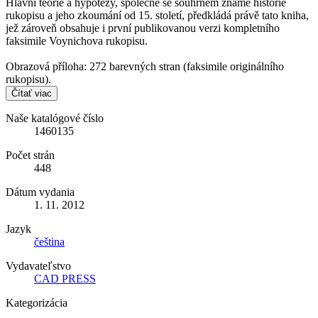
Hlavní teorie a hypotézy, společně se souhrnem známé historie
rukopisu a jeho zkoumání od 15. století, předkládá právě tato kniha,
jež zároveň obsahuje i první publikovanou verzi kompletního
faksimile Voynichova rukopisu.
Obrazová příloha: 272 barevných stran (faksimile originálního
rukopisu).
Čítať viac
Naše katalógové číslo
1460135
Počet strán
448
Dátum vydania
1. 11. 2012
Jazyk
čeština
Vydavateľstvo
CAD PRESS
Kategorizácia