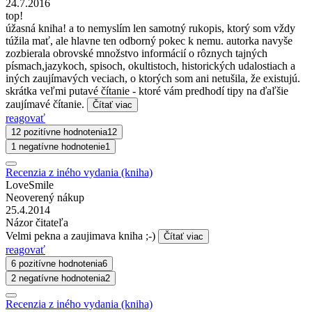
24.7.2016
top!
úžasná kniha! a to nemyslím len samotný rukopis, ktorý som vždy
túžila mať, ale hlavne ten odborný pokec k nemu. autorka navyše
zozbierala obrovské množstvo informácií o rôznych tajných
písmach,jazykoch, spisoch, okultistoch, historických udalostiach a
iných zaujímavých veciach, o ktorých som ani netušila, že existujú.
skrátka veľmi putavé čítanie - ktoré vám predhodí tipy na ďaľšie
zaujímavé čítanie.
Čítať viac
reagovať
12 pozitívne hodnotenia
12
1 negatívne hodnotenie
1
Recenzia z iného vydania (kniha)
LoveSmile
Neoverený nákup
25.4.2014
Názor čitateľa
Velmi pekna a zaujimava kniha ;-)
Čítať viac
reagovať
6 pozitívne hodnotenia
6
2 negatívne hodnotenia
2
Recenzia z iného vydania (kniha)