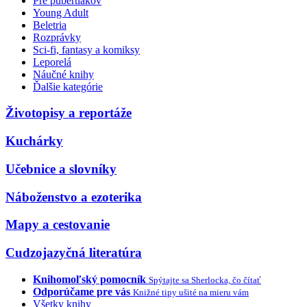
Pre pubertiakov
Young Adult
Beletria
Rozprávky
Sci-fi, fantasy a komiksy
Leporelá
Náučné knihy
Ďalšie kategórie
Životopisy a reportáže
Kuchárky
Učebnice a slovníky
Náboženstvo a ezoterika
Mapy a cestovanie
Cudzojazyčná literatúra
Knihomoľský pomocník
Spýtajte sa Sherlocka, čo čítať
Odporúčame pre vás
Knižné tipy ušité na mieru vám
Všetky knihy