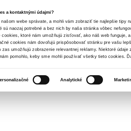
es a kontaktnými údajmi?
našom webe správate, a mohli vám zobraziť tie najlepšie tipy n
é sú naozaj potrebné a bez nich by naša stránka vôbec nefung
 cookies, ktoré nám umožňujú zisťovať, ako náš web funguje, a 
ačné cookies nám dovoľujú prispôsobovať stránku pre vašu lepši
zas umožňujú zobrazenie relevantnej reklamy. Niektoré údaje z
y nám pomohlo, keby sme mohli používať všetky tieto cookies. 
ersonalizačné
Analytické
Marketi