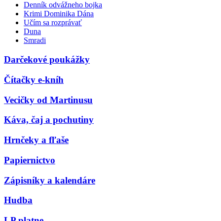
Denník odvážneho bojka
Krimi Dominika Dána
Učím sa rozprávať
Duna
Smradi
Darčekové poukážky
Čítačky e-kníh
Vecičky od Martinusu
Káva, čaj a pochutiny
Hrnčeky a fľaše
Papiernictvo
Zápisníky a kalendáre
Hudba
LP platne