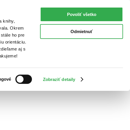
Povoliť všetko
a knihy,
ovala. Okrem
Odmietnuť
stále ho pre
u orientáciu.
dieľame aj s
Ďakujeme!
ngové
Zobraziť detaily