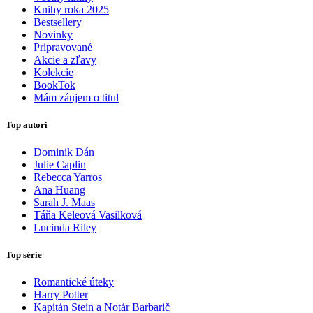
Knihy roka 2025
Bestsellery
Novinky
Pripravované
Akcie a zľavy
Kolekcie
BookTok
Mám záujem o titul
Top autori
Dominik Dán
Julie Caplin
Rebecca Yarros
Ana Huang
Sarah J. Maas
Táňa Keleová Vasilková
Lucinda Riley
Top série
Romantické úteky
Harry Potter
Kapitán Stein a Notár Barbarič