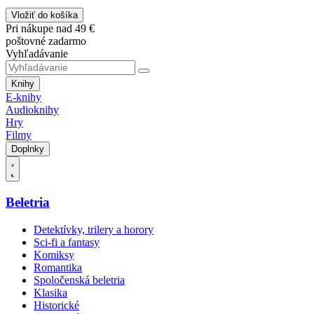
Vložiť do košíka
Pri nákupe nad 49 €
poštovné zadarmo
Vyhľadávanie
Knihy
E-knihy
Audioknihy
Hry
Filmy
Doplnky
Beletria
Detektívky, trilery a horory
Sci-fi a fantasy
Komiksy
Romantika
Spoločenská beletria
Klasika
Historické