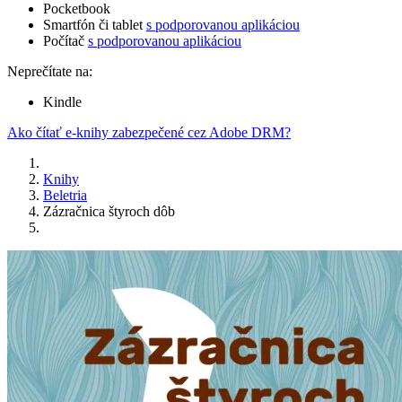
Pocketbook
Smartfón či tablet
s podporovanou aplikáciou
Počítač
s podporovanou aplikáciou
Neprečítate na:
Kindle
Ako čítať e-knihy zabezpečené cez Adobe DRM?
Knihy
Beletria
Zázračnica štyroch dôb