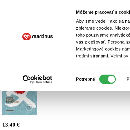
Doručenie
Kníhkupectvá
Knihovrátok
Poukážky
Knižný blog
Kontakt
Môžeme pracovať s cooki
Aby sme vedeli, ako sa na 
zbierame cookies. Niektor
E-knihy
Audioknihy
Hry
Filmy
Knihy
Doplnky
toho používame analytické
vás zlepšovať. Personaliz
Vyhľadávanie
Marketingové cookies nám 
tretími stranami. Veľmi b
Prihlásiť
Výber
Potrebné
P
súhlasu
13,40 €