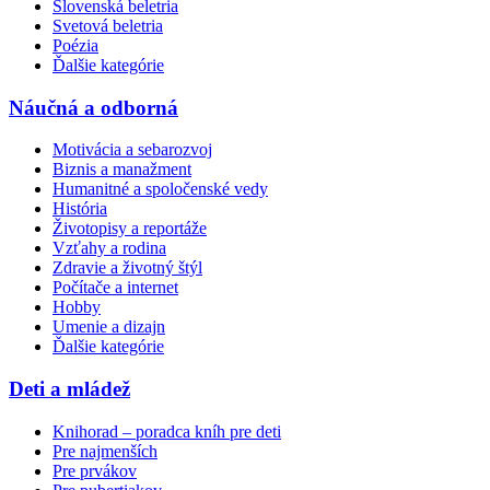
Slovenská beletria
Svetová beletria
Poézia
Ďalšie kategórie
Náučná a odborná
Motivácia a sebarozvoj
Biznis a manažment
Humanitné a spoločenské vedy
História
Životopisy a reportáže
Vzťahy a rodina
Zdravie a životný štýl
Počítače a internet
Hobby
Umenie a dizajn
Ďalšie kategórie
Deti a mládež
Knihorad – poradca kníh pre deti
Pre najmenších
Pre prvákov