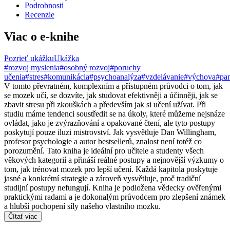
Podrobnosti
Recenzie
Viac o e-knihe
Pozrieť ukážku
Ukážka
#rozvoj myslenia
#osobný rozvoj
#poruchy
učenia
#stres
#komunikácia
#psychoanalýza
#vzdelávanie
#výchova
#pa
V tomto převratném, komplexním a přístupném průvodci o tom, jak
se mozek učí, se dozvíte, jak studovat efektivněji a účinněji, jak se
zbavit stresu při zkouškách a především jak si učení užívat. Při
studiu máme tendenci soustředit se na úkoly, které můžeme nejsnáze
ovládat, jako je zvýrazňování a opakované čtení, ale tyto postupy
poskytují pouze iluzi mistrovství. Jak vysvětluje Dan Willingham,
profesor psychologie a autor bestsellerů, znalost není totéž co
porozumění. Tato kniha je ideální pro učitele a studenty všech
věkových kategorií a přináší reálné postupy a nejnovější výzkumy o
tom, jak trénovat mozek pro lepší učení. Každá kapitola poskytuje
jasné a konkrétní strategie a zároveň vysvětluje, proč tradiční
studijní postupy nefungují. Kniha je podložena vědecky ověřenými
praktickými radami a je dokonalým průvodcem pro zlepšení známek
a hlubší pochopení síly našeho vlastního mozku.
Čítať viac