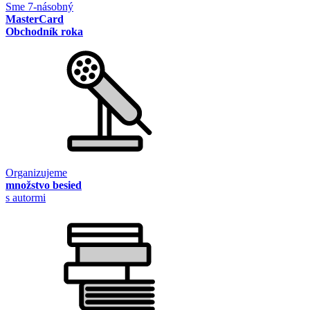
Sme 7-násobný
MasterCard
Obchodník roka
Organizujeme
množstvo besied
s autormi