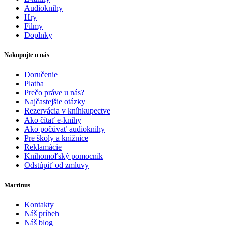
Audioknihy
Hry
Filmy
Doplnky
Nakupujte u nás
Doručenie
Platba
Prečo práve u nás?
Najčastejšie otázky
Rezervácia v kníhkupectve
Ako čítať e-knihy
Ako počúvať audioknihy
Pre školy a knižnice
Reklamácie
Knihomoľský pomocník
Odstúpiť od zmluvy
Martinus
Kontakty
Náš príbeh
Náš blog