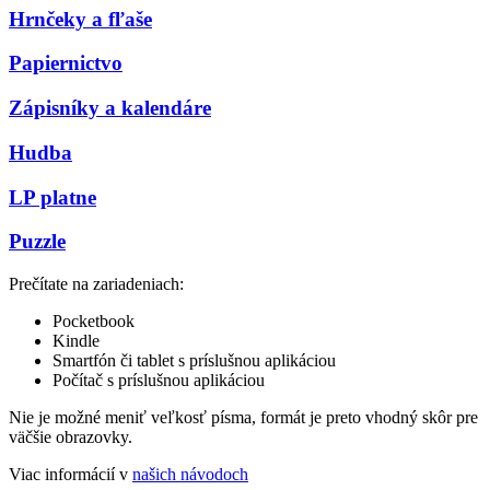
Hrnčeky a fľaše
Papiernictvo
Zápisníky a kalendáre
Hudba
LP platne
Puzzle
Prečítate na zariadeniach:
Pocketbook
Kindle
Smartfón či tablet s príslušnou aplikáciou
Počítač s príslušnou aplikáciou
Nie je možné meniť veľkosť písma, formát je preto vhodný skôr pre
väčšie obrazovky.
Viac informácií v
našich návodoch