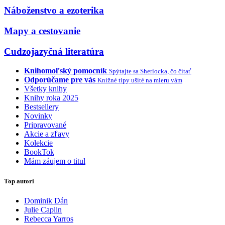
Náboženstvo a ezoterika
Mapy a cestovanie
Cudzojazyčná literatúra
Knihomoľský pomocník
Spýtajte sa Sherlocka, čo čítať
Odporúčame pre vás
Knižné tipy ušité na mieru vám
Všetky knihy
Knihy roka 2025
Bestsellery
Novinky
Pripravované
Akcie a zľavy
Kolekcie
BookTok
Mám záujem o titul
Top autori
Dominik Dán
Julie Caplin
Rebecca Yarros