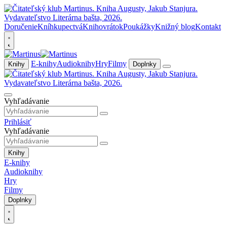
Doručenie
Kníhkupectvá
Knihovrátok
Poukážky
Knižný blog
Kontakt
E-knihy
Audioknihy
Hry
Filmy
Knihy
Doplnky
Vyhľadávanie
Prihlásiť
Vyhľadávanie
Knihy
E-knihy
Audioknihy
Hry
Filmy
Doplnky