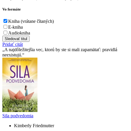
Vo formáte
Kniha (vrátane čítaných)
E-kniha
Audiokniha
Sledovať titul
Pridať citát
A najdôležitejšia vec, ktorú by ste si mali zapamätať: pravidlá
neexistujú.
Sila podvedomia
Kimberly Friedmutter