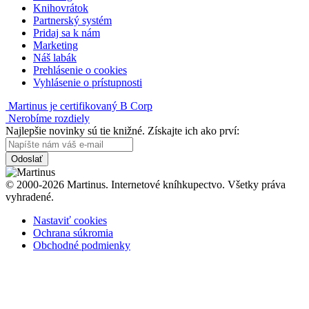
Knihovrátok
Partnerský systém
Pridaj sa k nám
Marketing
Náš labák
Prehlásenie o cookies
Vyhlásenie o prístupnosti
Martinus je certifikovaný B Corp
Nerobíme rozdiely
Najlepšie novinky sú tie knižné. Získajte ich ako prví:
Odoslať
© 2000-2026 Martinus. Internetové kníhkupectvo. Všetky práva
vyhradené.
Nastaviť cookies
Ochrana súkromia
Obchodné podmienky