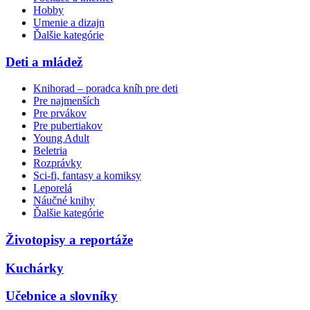
Hobby
Umenie a dizajn
Ďalšie kategórie
Deti a mládež
Knihorad – poradca kníh pre deti
Pre najmenších
Pre prvákov
Pre pubertiakov
Young Adult
Beletria
Rozprávky
Sci-fi, fantasy a komiksy
Leporelá
Náučné knihy
Ďalšie kategórie
Životopisy a reportáže
Kuchárky
Učebnice a slovníky