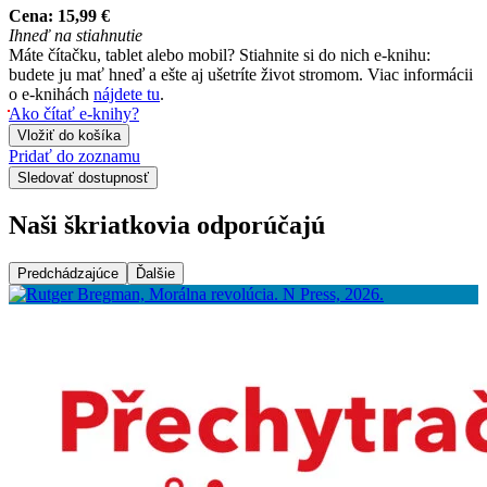
Cena:
15,99 €
Ihneď na stiahnutie
Máte čítačku, tablet alebo mobil? Stiahnite si do nich e-knihu:
budete ju mať hneď a ešte aj ušetríte život stromom. Viac informácii
o e-knihách
nájdete tu
.
Ako čítať e-knihy?
Vložiť do košíka
Pridať do zoznamu
Sledovať dostupnosť
Naši škriatkovia odporúčajú
Predchádzajúce
Ďalšie