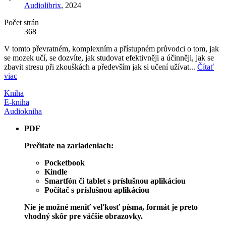
Audiolibrix
, 2024
Počet strán
368
V tomto převratném, komplexním a přístupném průvodci o tom, jak
se mozek učí, se dozvíte, jak studovat efektivněji a účinněji, jak se
zbavit stresu při zkouškách a především jak si učení užívat...
Čítať
viac
Kniha
E-kniha
Audiokniha
PDF
Prečítate na zariadeniach:
Pocketbook
Kindle
Smartfón či tablet s príslušnou aplikáciou
Počítač s príslušnou aplikáciou
Nie je možné meniť veľkosť písma, formát je preto
vhodný skôr pre väčšie obrazovky.