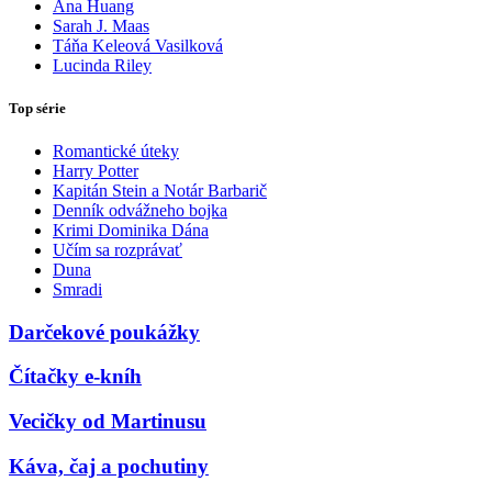
Ana Huang
Sarah J. Maas
Táňa Keleová Vasilková
Lucinda Riley
Top série
Romantické úteky
Harry Potter
Kapitán Stein a Notár Barbarič
Denník odvážneho bojka
Krimi Dominika Dána
Učím sa rozprávať
Duna
Smradi
Darčekové poukážky
Čítačky e-kníh
Vecičky od Martinusu
Káva, čaj a pochutiny