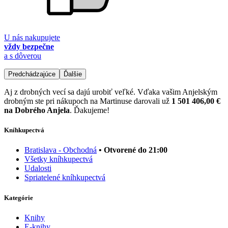
U nás nakupujete
vždy bezpečne
a s dôverou
Predchádzajúce
Ďalšie
Aj z drobných vecí sa dajú urobiť veľké. Vďaka vašim Anjelským
drobným ste pri nákupoch na Martinuse darovali už
1 501 406,00 €
na Dobrého Anjela
. Ďakujeme!
Kníhkupectvá
Bratislava - Obchodná
• Otvorené do 21:00
Všetky kníhkupectvá
Udalosti
Spriatelené kníhkupectvá
Kategórie
Knihy
E-knihy