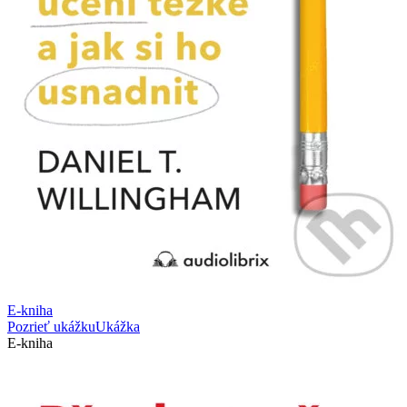
E-kniha
Pozrieť ukážku
Ukážka
E-kniha