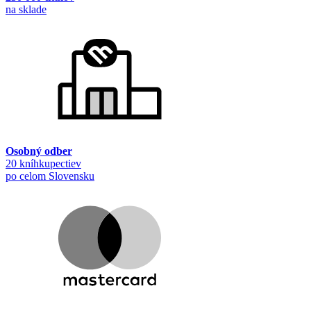
na sklade
Osobný odber
20 kníhkupectiev
po celom Slovensku