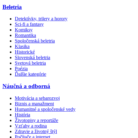
Beletria
Detektívky, trilery a horory
Sci-fi a fantasy
Komiksy
Romantika
Spoločenská beletria
Klasika
Historické
Slovenská beletria
Svetová beletria
Poézia
Ďalšie kategórie
Náučná a odborná
Motivácia a sebarozvoj
Biznis a manažment
Humanitné a spoločenské vedy
História
Životopisy a reportáže
Vzťahy a rodina
Zdravie a životný štýl
Počítače a internet