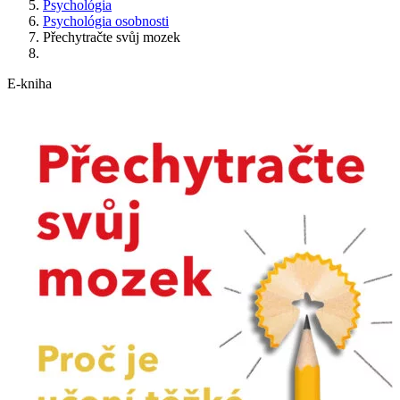
Psychológia
Psychológia osobnosti
Přechytračte svůj mozek
E-kniha