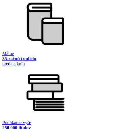
Máme
35-ročnú tradíciu
predaja kníh
Ponúkame vyše
250 000 titulov