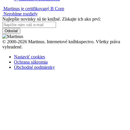
Martinus je certifikovaný B Corp
Nerobíme rozdiely
Najlepšie novinky sú tie knižné. Získajte ich ako prví:
Odoslať
© 2000-2026 Martinus. Internetové kníhkupectvo. Všetky práva
vyhradené.
Nastaviť cookies
Ochrana súkromia
Obchodné podmienky