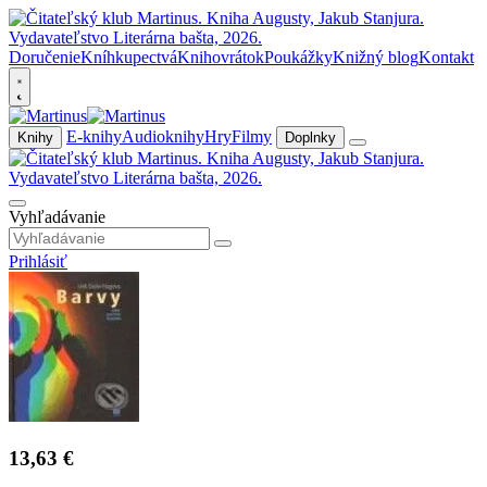
Doručenie
Kníhkupectvá
Knihovrátok
Poukážky
Knižný blog
Kontakt
E-knihy
Audioknihy
Hry
Filmy
Knihy
Doplnky
Vyhľadávanie
Prihlásiť
13,63 €