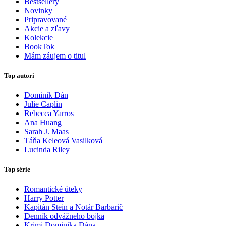
Bestsellery
Novinky
Pripravované
Akcie a zľavy
Kolekcie
BookTok
Mám záujem o titul
Top autori
Dominik Dán
Julie Caplin
Rebecca Yarros
Ana Huang
Sarah J. Maas
Táňa Keleová Vasilková
Lucinda Riley
Top série
Romantické úteky
Harry Potter
Kapitán Stein a Notár Barbarič
Denník odvážneho bojka
Krimi Dominika Dána