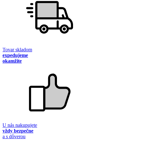
Tovar skladom
expedujeme
okamžite
U nás nakupujete
vždy bezpečne
a s dôverou