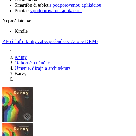
Smartfón či tablet
s podporovanou aplikáciou
Počítač
s podporovanou aplikáciou
Neprečítate na:
Kindle
Ako čítať e-knihy zabezpečené cez Adobe DRM?
Knihy
Odborné a náučné
Umenie, dizajn a architektúra
Barvy