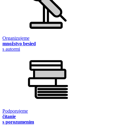
Organizujeme
množstvo besied
s autormi
Podporujeme
čítanie
s porozumením