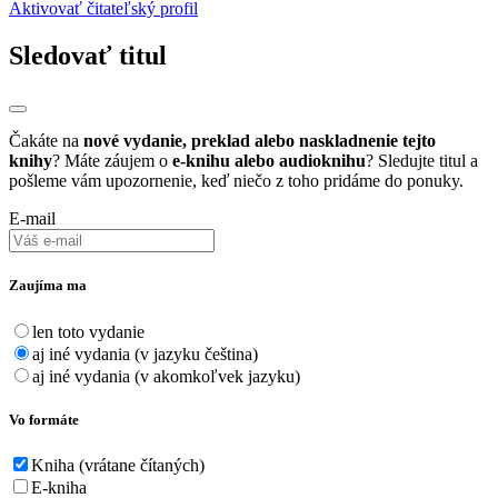
Aktivovať čitateľský profil
Sledovať titul
Čakáte na
nové vydanie, preklad alebo naskladnenie tejto
knihy
? Máte záujem o
e-knihu alebo audioknihu
? Sledujte titul a
pošleme vám upozornenie, keď niečo z toho pridáme do ponuky.
E-mail
Zaujíma ma
len toto vydanie
aj iné vydania (v jazyku čeština)
aj iné vydania (v akomkoľvek jazyku)
Vo formáte
Kniha (vrátane čítaných)
E-kniha