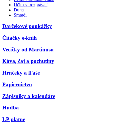
Učím sa rozprávať
Duna
Smradi
Darčekové poukážky
Čítačky e-kníh
Vecičky od Martinusu
Káva, čaj a pochutiny
Hrnčeky a fľaše
Papiernictvo
Zápisníky a kalendáre
Hudba
LP platne