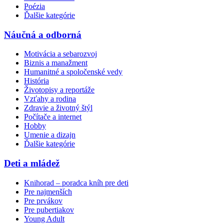
Poézia
Ďalšie kategórie
Náučná a odborná
Motivácia a sebarozvoj
Biznis a manažment
Humanitné a spoločenské vedy
História
Životopisy a reportáže
Vzťahy a rodina
Zdravie a životný štýl
Počítače a internet
Hobby
Umenie a dizajn
Ďalšie kategórie
Deti a mládež
Knihorad – poradca kníh pre deti
Pre najmenších
Pre prvákov
Pre pubertiakov
Young Adult