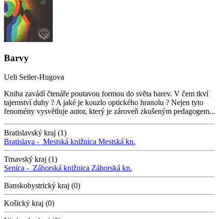
Barvy
Ueli Seiler-Hugova
Kniha zavádí čtenáře poutavou formou do světa barev. V čem tkví
tajemství duhy ? A jaké je kouzlo optického hranolu ? Nejen tyto
fenomény vysvětluje autor, který je zároveň zkušeným pedagogem...
Bratislavský kraj (1)
Bratislava -
Mestská knižnica
Mestská kn.
Trnavský kraj (1)
Senica -
Záhorská knižnica
Záhorská kn.
Banskobystrický kraj (0)
Košický kraj (0)