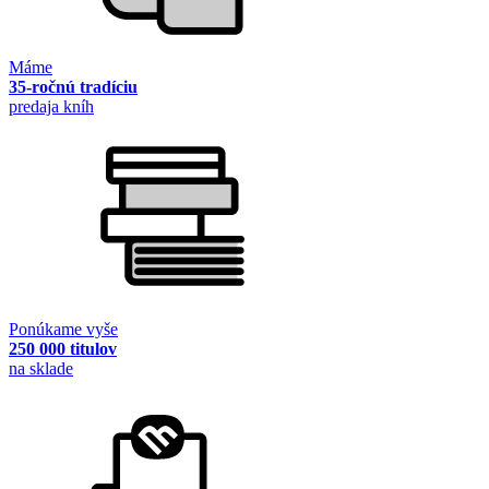
Máme
35-ročnú tradíciu
predaja kníh
Ponúkame vyše
250 000 titulov
na sklade