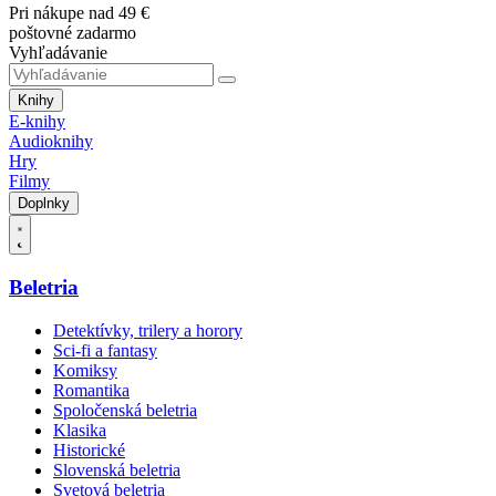
Pri nákupe nad 49 €
poštovné zadarmo
Vyhľadávanie
Knihy
E-knihy
Audioknihy
Hry
Filmy
Doplnky
Beletria
Detektívky, trilery a horory
Sci-fi a fantasy
Komiksy
Romantika
Spoločenská beletria
Klasika
Historické
Slovenská beletria
Svetová beletria