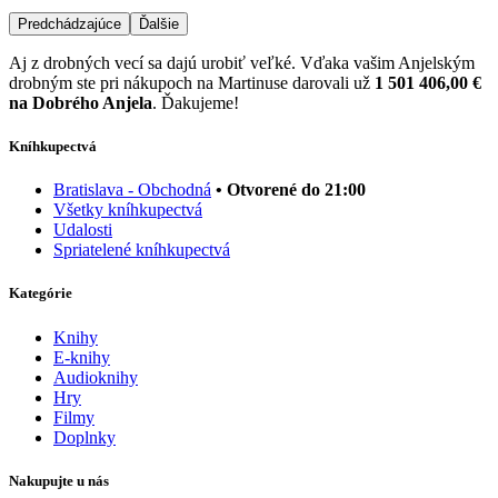
Predchádzajúce
Ďalšie
Aj z drobných vecí sa dajú urobiť veľké. Vďaka vašim Anjelským
drobným ste pri nákupoch na Martinuse darovali už
1 501 406,00 €
na Dobrého Anjela
. Ďakujeme!
Kníhkupectvá
Bratislava - Obchodná
• Otvorené do 21:00
Všetky kníhkupectvá
Udalosti
Spriatelené kníhkupectvá
Kategórie
Knihy
E-knihy
Audioknihy
Hry
Filmy
Doplnky
Nakupujte u nás