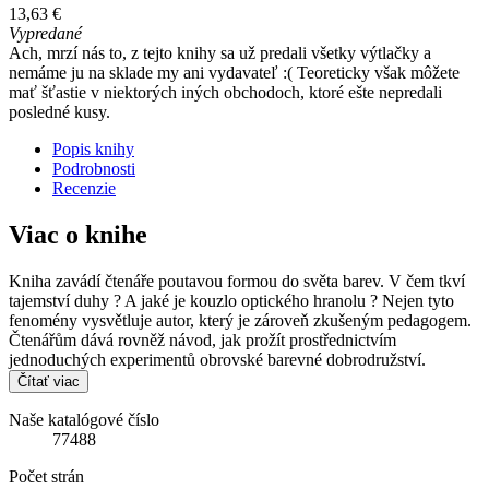
13,63 €
Vypredané
Ach, mrzí nás to, z tejto knihy sa už predali všetky výtlačky a
nemáme ju na sklade my ani vydavateľ :( Teoreticky však môžete
mať šťastie v niektorých iných obchodoch, ktoré ešte nepredali
posledné kusy.
Popis knihy
Podrobnosti
Recenzie
Viac o knihe
Kniha zavádí čtenáře poutavou formou do světa barev. V čem tkví
tajemství duhy ? A jaké je kouzlo optického hranolu ? Nejen tyto
fenomény vysvětluje autor, který je zároveň zkušeným pedagogem.
Čtenářům dává rovněž návod, jak prožít prostřednictvím
jednoduchých experimentů obrovské barevné dobrodružství.
Čítať viac
Naše katalógové číslo
77488
Počet strán