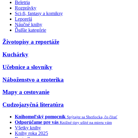
Beletria
Rozprávky
Sci-fi, fantasy a komiksy
Leporelá
Náučné knihy
Ďalšie kategórie
Životopisy a reportáže
Kuchárky
Učebnice a slovníky
Náboženstvo a ezoterika
Mapy a cestovanie
Cudzojazyčná literatúra
Knihomoľský pomocník
Spýtajte sa Sherlocka, čo čítať
Odporúčame pre vás
Knižné tipy ušité na mieru vám
Všetky knihy
Knihy roka 2025