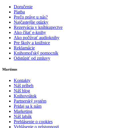
Doručenie
Platba
Prečo práve u nás?
Najčastejšie otázky
Rezervácia v kníhkupectve
Ako čítať e-knihy
Ako počúvať audioknihy
Pre školy a knižnice
Reklamácie
Knihomoľský pomocník
Odstúpiť od zmluvy
Martinus
Kontakty
Náš príbeh
Náš blog
Knihovrátok
Partnerský systém
Pridaj sa k nám
Marketing
Náš labák
Prehlásenie o cookies
Vyhlásenie o prístupnosti