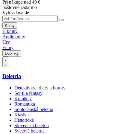
Pri nákupe nad 49 €
poštovné zadarmo
Vyhľadávanie
Knihy
E-knihy
Audioknihy
Hry
Filmy
Doplnky
Beletria
Detektívky, trilery a horory
Sci-fi a fantasy
Komiksy
Romantika
Spoločenská beletria
Klasika
Historické
Slovenská beletria
Svetová beletria