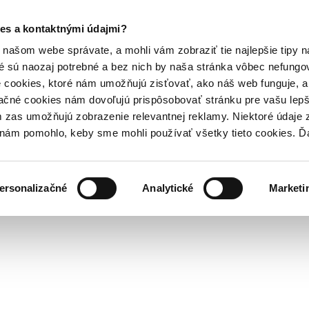
es a kontaktnými údajmi?
našom webe správate, a mohli vám zobraziť tie najlepšie tipy n
é sú naozaj potrebné a bez nich by naša stránka vôbec nefung
 cookies, ktoré nám umožňujú zisťovať, ako náš web funguje, a 
ačné cookies nám dovoľujú prispôsobovať stránku pre vašu lepši
zas umožňujú zobrazenie relevantnej reklamy. Niektoré údaje z
y nám pomohlo, keby sme mohli používať všetky tieto cookies. 
ersonalizačné
Analytické
Marketi