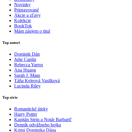
Novinky
Pripravované
Akcie a zľavy
Kolekcie
BookTok
Mám záujem o titul
Top autori
Dominik Dán
Julie Caplin
Rebecca Yarros
Ana Huang
Sarah J. Maas
Táňa Keleová Vasilková
Lucinda Riley
Top série
Romantické úteky
Harry Potter
Kapitán Stein a Notár Barbarič
Denník odvážneho bojka
Krimi Dominika Dána