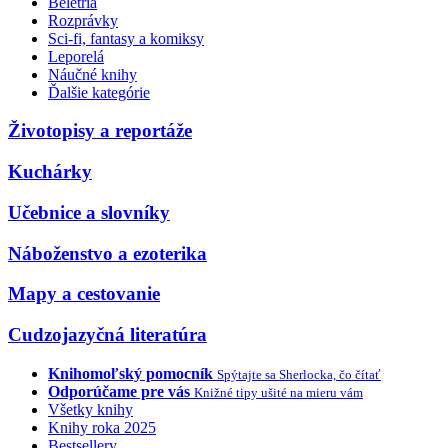
Beletria
Rozprávky
Sci-fi, fantasy a komiksy
Leporelá
Náučné knihy
Ďalšie kategórie
Životopisy a reportáže
Kuchárky
Učebnice a slovníky
Náboženstvo a ezoterika
Mapy a cestovanie
Cudzojazyčná literatúra
Knihomoľský pomocník
Spýtajte sa Sherlocka, čo čítať
Odporúčame pre vás
Knižné tipy ušité na mieru vám
Všetky knihy
Knihy roka 2025
Bestsellery