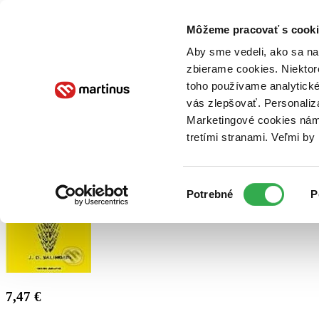
Doručenie
Kníhkupectvá
Knihovrátok
Poukážky
Knižný blog
Kontakt
Môžeme pracovať s cooki
Aby sme vedeli, ako sa na 
zbierame cookies. Niektor
E-knihy
Audioknihy
Hry
Filmy
Knihy
Doplnky
toho používame analytické
vás zlepšovať. Personaliz
Vyhľadávanie
Marketingové cookies nám 
tretími stranami. Veľmi b
Prihlásiť
Výber
Potrebné
P
súhlasu
7,47 €