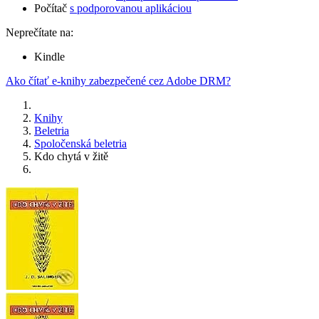
Počítač
s podporovanou aplikáciou
Neprečítate na:
Kindle
Ako čítať e-knihy zabezpečené cez Adobe DRM?
Knihy
Beletria
Spoločenská beletria
Kdo chytá v žitě