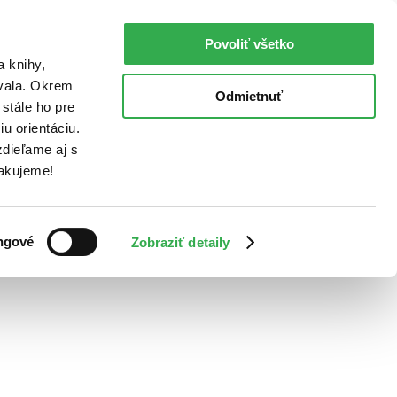
Povoliť všetko
a knihy,
ovala. Okrem
Odmietnuť
stále ho pre
u orientáciu.
dieľame aj s
Ďakujeme!
ngové
Zobraziť detaily