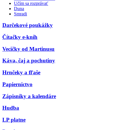
Učím sa rozprávať
Duna
Smradi
Darčekové poukážky
Čítačky e-kníh
Vecičky od Martinusu
Káva, čaj a pochutiny
Hrnčeky a fľaše
Papiernictvo
Zápisníky a kalendáre
Hudba
LP platne