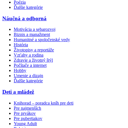
Poézia
Ďalšie kategórie
Náučná a odborná
Motivácia a sebarozvoj
Biznis a manažment
Humanitné a spoločenské vedy
História
Životopisy a reportáže
Vzťahy a rodina
Zdravie a životný štýl
Počítače a internet
Hobby
Umenie a dizajn
Ďalšie kategórie
Deti a mládež
Knihorad – poradca kníh pre deti
Pre najmenších
Pre prvákov
Pre pubertiakov
Young Adult