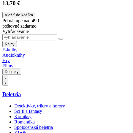
13,70 €
Vložiť do košíka
Pri nákupe nad 49 €
poštovné zadarmo
Vyhľadávanie
Knihy
E-knihy
Audioknihy
Hry
Filmy
Doplnky
Beletria
Detektívky, trilery a horory
Sci-fi a fantasy
Komiksy
Romantika
Spoločenská beletria
Klasika