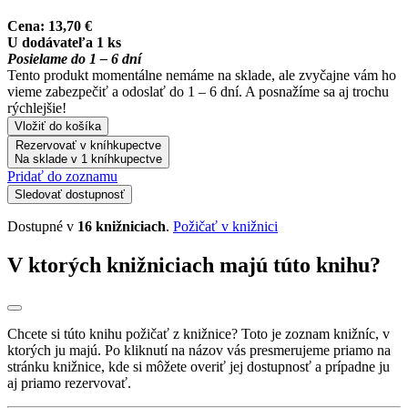
Cena:
13,70 €
U dodávateľa 1 ks
Posielame do 1 – 6 dní
Tento produkt momentálne nemáme na sklade, ale zvyčajne vám ho
vieme zabezpečiť a odoslať do 1 – 6 dní. A posnažíme sa aj trochu
rýchlejšie!
Vložiť do košíka
Rezervovať v kníhkupectve
Na sklade v 1 kníhkupectve
Pridať do zoznamu
Sledovať dostupnosť
Dostupné v
16 knižniciach
.
Požičať v knižnici
V ktorých knižniciach majú túto knihu?
Chcete si túto knihu požičať z knižnice? Toto je zoznam knižníc, v
ktorých ju majú. Po kliknutí na názov vás presmerujeme priamo na
stránku knižnice, kde si môžete overiť jej dostupnosť a prípadne ju
aj priamo rezervovať.