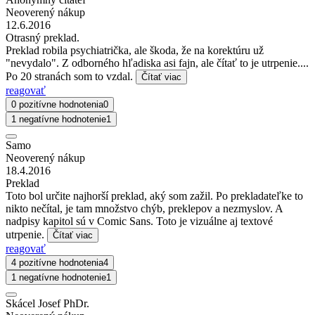
Neoverený nákup
12.6.2016
Otrasný preklad.
Preklad robila psychiatrička, ale škoda, že na korektúru už
"nevydalo". Z odborného hľadiska asi fajn, ale čítať to je utrpenie....
Po 20 stranách som to vzdal.
Čítať viac
reagovať
0 pozitívne hodnotenia
0
1 negatívne hodnotenie
1
Samo
Neoverený nákup
18.4.2016
Preklad
Toto bol určite najhorší preklad, aký som zažil. Po prekladateľke to
nikto nečítal, je tam množstvo chýb, preklepov a nezmyslov. A
nadpisy kapitol sú v Comic Sans. Toto je vizuálne aj textové
utrpenie.
Čítať viac
reagovať
4 pozitívne hodnotenia
4
1 negatívne hodnotenie
1
Skácel Josef PhDr.