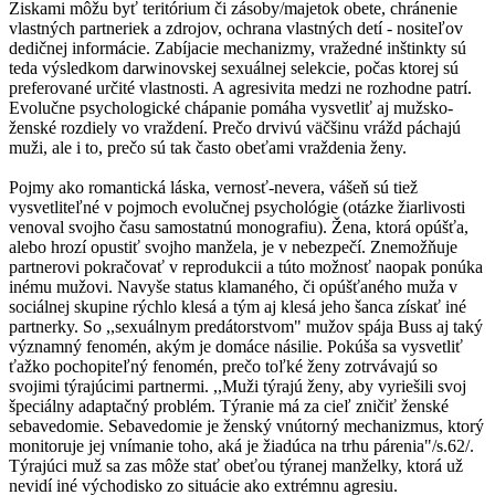
Ziskami môžu byť teritórium či zásoby/majetok obete, chránenie
vlastných partneriek a zdrojov, ochrana vlastných detí - nositeľov
dedičnej informácie. Zabíjacie mechanizmy, vražedné inštinkty sú
teda výsledkom darwinovskej sexuálnej selekcie, počas ktorej sú
preferované určité vlastnosti. A agresivita medzi ne rozhodne patrí.
Evolučne psychologické chápanie pomáha vysvetliť aj mužsko-
ženské rozdiely vo vraždení. Prečo drvivú väčšinu vrážd páchajú
muži, ale i to, prečo sú tak často obeťami vraždenia ženy.
Pojmy ako romantická láska, vernosť-nevera, vášeň sú tiež
vysvetliteľné v pojmoch evolučnej psychológie (otázke žiarlivosti
venoval svojho času samostatnú monografiu). Žena, ktorá opúšťa,
alebo hrozí opustiť svojho manžela, je v nebezpečí. Znemožňuje
partnerovi pokračovať v reprodukcii a túto možnosť naopak ponúka
inému mužovi. Navyše status klamaného, či opúšťaného muža v
sociálnej skupine rýchlo klesá a tým aj klesá jeho šanca získať iné
partnerky. So ,,sexuálnym predátorstvom" mužov spája Buss aj taký
významný fenomén, akým je domáce násilie. Pokúša sa vysvetliť
ťažko pochopiteľný fenomén, prečo toľké ženy zotrvávajú so
svojimi týrajúcimi partnermi. ,,Muži týrajú ženy, aby vyriešili svoj
špeciálny adaptačný problém. Týranie má za cieľ zničiť ženské
sebavedomie. Sebavedomie je ženský vnútorný mechanizmus, ktorý
monitoruje jej vnímanie toho, aká je žiadúca na trhu párenia"/s.62/.
Týrajúci muž sa zas môže stať obeťou týranej manželky, ktorá už
nevidí iné východisko zo situácie ako extrémnu agresiu.