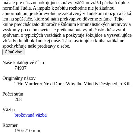
má ale pre nás znepokojujúce správy: väčšinu vrážd páchajú úplne
normálni ľudia. A impulz k zabitiu rozhodne nie je žiadnou
abnormalitou, je skôr evolučne zakotvený v ľudskom mozgu a čaká
len na spúšťače, ktoré sú nám prekvapivo dôverne známe. Tejto
knihe predchádzalo dlhoročné štúdium kriminalistických archívov a
výskumy po celom svete. Je pretkaná pútavými, často drásavými
správami o typických vraždách a poskytuje šokujúce a vysvetľujúce
vhľady do hĺbok ľudskej duše. Táto fascinujúca kniha radikálne
spochybňuje naše predstavy o sebe.
Čítať viac
Naše katalógové číslo
74937
Originálny názov
THe Murderer Next Door. Why the Mind is Designed to Kill
Počet strán
268
Väzba
brožovaná väzba
Rozmer
150×210 mm