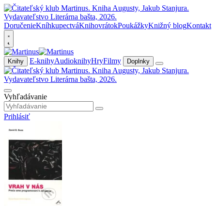
Doručenie
Kníhkupectvá
Knihovrátok
Poukážky
Knižný blog
Kontakt
E-knihy
Audioknihy
Hry
Filmy
Knihy
Doplnky
Vyhľadávanie
Prihlásiť