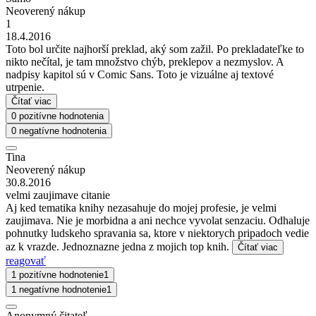
Neoverený nákup
1
18.4.2016
Toto bol určite najhorší preklad, aký som zažil. Po prekladateľke to
nikto nečítal, je tam množstvo chýb, preklepov a nezmyslov. A
nadpisy kapitol sú v Comic Sans. Toto je vizuálne aj textové
utrpenie.
Čítať viac
0 pozitívne hodnotenia
0 negatívne hodnotenia
Tina
Neoverený nákup
30.8.2016
velmi zaujimave citanie
Aj ked tematika knihy nezasahuje do mojej profesie, je velmi
zaujimava. Nie je morbidna a ani nechce vyvolat senzaciu. Odhaluje
pohnutky ludskeho spravania sa, ktore v niektorych pripadoch vedie
az k vrazde. Jednoznazne jedna z mojich top knih.
Čítať viac
reagovať
1 pozitívne hodnotenie
1
1 negatívne hodnotenie
1
Anonymný čitateľ