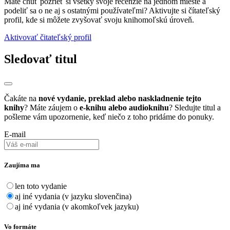
Máte chuť pozrieť si všetky svoje recenzie na jednom mieste a
podeliť sa o ne aj s ostatnými používateľmi? Aktivujte si čítateľský
profil, kde si môžete zvyšovať svoju knihomoľskú úroveň.
Aktivovať čitateľský profil
Sledovať titul
Čakáte na
nové vydanie, preklad alebo naskladnenie tejto
knihy
? Máte záujem o
e-knihu alebo audioknihu
? Sledujte titul a
pošleme vám upozornenie, keď niečo z toho pridáme do ponuky.
E-mail
Zaujíma ma
len toto vydanie
aj iné vydania (v jazyku slovenčina)
aj iné vydania (v akomkoľvek jazyku)
Vo formáte