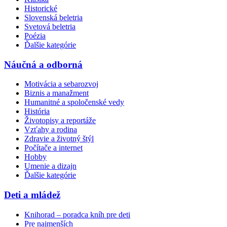
Historické
Slovenská beletria
Svetová beletria
Poézia
Ďalšie kategórie
Náučná a odborná
Motivácia a sebarozvoj
Biznis a manažment
Humanitné a spoločenské vedy
História
Životopisy a reportáže
Vzťahy a rodina
Zdravie a životný štýl
Počítače a internet
Hobby
Umenie a dizajn
Ďalšie kategórie
Deti a mládež
Knihorad – poradca kníh pre deti
Pre najmenších