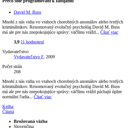
Prečo sme programovaní k zabíjaniu
David M. Buss
Mnohí z nás vidia vo vrahoch chorobných anomálov alebo tvrdých
kriminálnikov. Renomovaný evolučný psychológ David M. Buss
má ale pre nás znepokojujúce správy: väčšinu vrážd...
Čítať viac
3,9
11 hodnotení
Vydavateľstvo
Vydavateľstvo F
, 2009
Počet strán
268
Mnohí z nás vidia vo vrahoch chorobných anomálov alebo tvrdých
kriminálnikov. Renomovaný evolučný psychológ David M. Buss
má ale pre nás znepokojujúce správy: väčšinu vrážd páchajú úplne
normálni ľudia...
Čítať viac
Kniha
Čítaná
Brožovaná väzba
Slovenčina