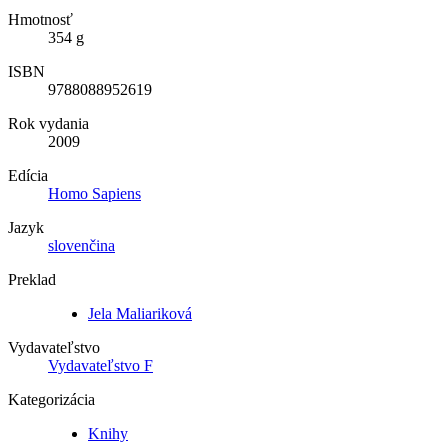
Hmotnosť
354 g
ISBN
9788088952619
Rok vydania
2009
Edícia
Homo Sapiens
Jazyk
slovenčina
Preklad
Jela Maliariková
Vydavateľstvo
Vydavateľstvo F
Kategorizácia
Knihy