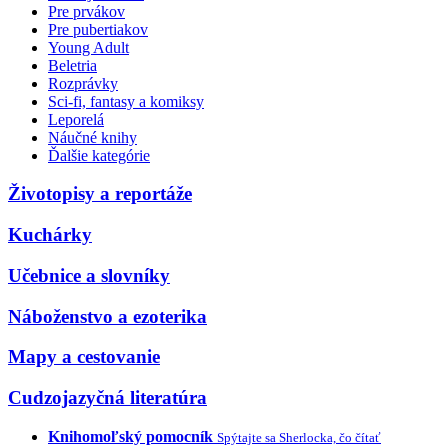
Pre prvákov
Pre pubertiakov
Young Adult
Beletria
Rozprávky
Sci-fi, fantasy a komiksy
Leporelá
Náučné knihy
Ďalšie kategórie
Životopisy a reportáže
Kuchárky
Učebnice a slovníky
Náboženstvo a ezoterika
Mapy a cestovanie
Cudzojazyčná literatúra
Knihomoľský pomocník
Spýtajte sa Sherlocka, čo čítať