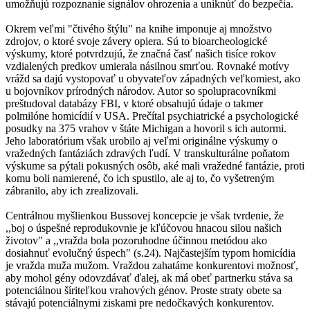
umožňujú rozpoznanie signálov ohrozenia a uniknúť do bezpečia.
Okrem veľmi "čtivého štýlu" na knihe imponuje aj množstvo
zdrojov, o ktoré svoje závery opiera. Sú to bioarcheologické
výskumy, ktoré potvrdzujú, že značná časť našich tisíce rokov
vzdialených predkov umierala násilnou smrťou. Rovnaké motívy
vrážd sa dajú vystopovať u obyvateľov západných veľkomiest, ako
u bojovníkov prírodných národov. Autor so spolupracovníkmi
preštudoval databázy FBI, v ktoré obsahujú údaje o takmer
polmilóne homicídií v USA. Prečítal psychiatrické a psychologické
posudky na 375 vrahov v štáte Michigan a hovoril s ich autormi.
Jeho laboratórium však urobilo aj veľmi originálne výskumy o
vražedných fantáziách zdravých ľudí. V transkulturálne poňatom
výskume sa pýtali pokusných osôb, aké mali vražedné fantázie, proti
komu boli namierené, čo ich spustilo, ale aj to, čo vyšetreným
zábranilo, aby ich zrealizovali.
Centrálnou myšlienkou Bussovej koncepcie je však tvrdenie, že
,,boj o úspešné reprodukovnie je kľúčovou hnacou silou našich
životov" a ,,vražda bola pozoruhodne účinnou metódou ako
dosiahnuť evolučný úspech" (s.24). Najčastejším typom homicídia
je vražda muža mužom. Vraždou zahatáme konkurentovi možnosť,
aby mohol gény odovzdávať ďalej, ak má obeť partnerku stáva sa
potenciálnou šíriteľkou vrahových génov. Proste straty obete sa
stávajú potenciálnymi ziskami pre nedočkavých konkurentov.