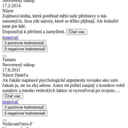
Neoverený nákup
17.2.2014
Názor
Zajímavá kniha, která poněkud mění naše představy o nás
samotných. Jsou zde názory, které se těžko přjímají. Ale bohužel
jsme jen lidé.
Doporučuji k přečtení a zamyšlení.
Čítať viac
reagovať
5 pozitívne hodnotenia
5
0 negatívne hodnotenia
0
Tamara
Neoverený nákup
17.8.2011
Názor čitateľa
Ak čakáte napínavé psychologické argumenty rovnako ako som
čakala ja, ste na zlej adrese. Autor mi prišiel zaujatý z komárov robil
somárov a mnoho vedeckých faktov si vysvetľoval po svojom.....
Čítať viac
reagovať
2 pozitívne hodnotenia
2
6 negatívne hodnotenia
6
Vydavateľstvo-F