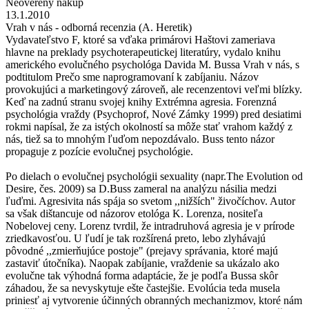
Neoverený nákup
13.1.2010
Vrah v nás - odborná recenzia (A. Heretik)
Vydavateľstvo F, ktoré sa vďaka primárovi Haštovi zameriava
hlavne na preklady psychoterapeutickej literatúry, vydalo knihu
amerického evolučného psychológa Davida M. Bussa Vrah v nás, s
podtitulom Prečo sme naprogramovaní k zabíjaniu. Názov
provokujúci a marketingový zároveň, ale recenzentovi veľmi blízky.
Keď na zadnú stranu svojej knihy Extrémna agresia. Forenzná
psychológia vraždy (Psychoprof, Nové Zámky 1999) pred desiatimi
rokmi napísal, že za istých okolností sa môže stať vrahom každý z
nás, tiež sa to mnohým ľuďom nepozdávalo. Buss tento názor
propaguje z pozície evolučnej psychológie.
Po dielach o evolučnej psychológii sexuality (napr.The Evolution od
Desire, čes. 2009) sa D.Buss zameral na analýzu násilia medzi
ľuďmi. Agresivita nás spája so svetom ,,nižších" živočíchov. Autor
sa však dištancuje od názorov etológa K. Lorenza, nositeľa
Nobelovej ceny. Lorenz tvrdil, že intradruhová agresia je v prírode
zriedkavosťou. U ľudí je tak rozšírená preto, lebo zlyhávajú
pôvodné ,,zmierňujúce postoje" (prejavy správania, ktoré majú
zastaviť útočníka). Naopak zabíjanie, vraždenie sa ukázalo ako
evolučne tak výhodná forma adaptácie, že je podľa Bussa skôr
záhadou, že sa nevyskytuje ešte častejšie. Evolúcia teda musela
priniesť aj vytvorenie účinných obranných mechanizmov, ktoré nám