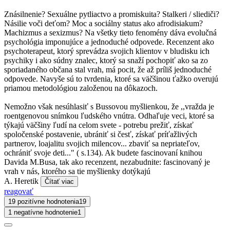
Znásilnenie? Sexuálne pytliactvo a promiskuita? Stalkeri / sliediči?
Násilie voči deťom? Moc a sociálny status ako afrodisiakum?
Machizmus a sexizmus? Na všetky tieto fenomény dáva evolučná
psychológia imponujúce a jednoduché odpovede. Recenzent ako
psychoterapeut, ktorý sprevádza svojich klientov v bludisku ich
psychiky i ako súdny znalec, ktorý sa snaží pochopiť ako sa zo
sporiadaného občana stal vrah, má pocit, že až príliš jednoduché
odpovede. Navyše sú to tvrdenia, ktoré sa väčšinou ťažko overujú
priamou metodológiou založenou na dôkazoch.
Nemožno však nesúhlasiť s Bussovou myšlienkou, že ,,vražda je
roentgenovou snímkou ľudského vnútra. Odhaľuje veci, ktoré sa
týkajú väčšiny ľudí na celom svete - potrebu prežiť, získať
spoločenské postavenie, ubrániť si česť, získať príťažlivých
partnerov, loajalitu svojich milencov... zbaviť sa nepriateľov,
ochrániť svoje deti..." ( s.134). Ak budete fascinovaní knihou
Davida M.Busa, tak ako recenzent, nezabudnite: fascinovaný je
vrah v nás, ktorého sa tie myšlienky dotýkajú
A. Heretik
Čítať viac
reagovať
19 pozitívne hodnotenia
19
1 negatívne hodnotenie
1