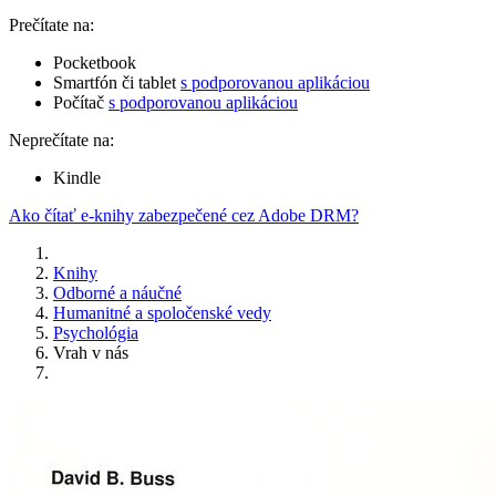
Prečítate na:
Pocketbook
Smartfón či tablet
s podporovanou aplikáciou
Počítač
s podporovanou aplikáciou
Neprečítate na:
Kindle
Ako čítať e-knihy zabezpečené cez Adobe DRM?
Knihy
Odborné a náučné
Humanitné a spoločenské vedy
Psychológia
Vrah v nás