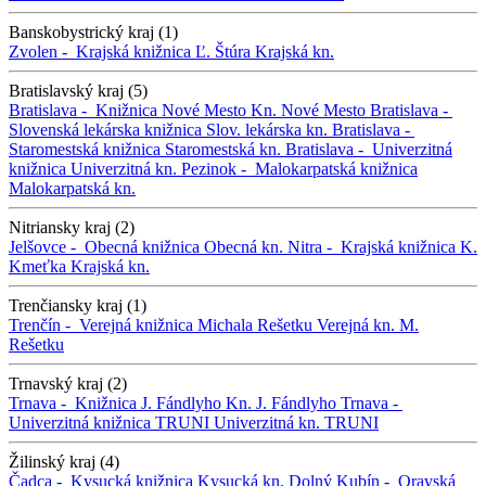
Banskobystrický kraj (1)
Zvolen -
Krajská knižnica Ľ. Štúra
Krajská kn.
Bratislavský kraj (5)
Bratislava -
Knižnica Nové Mesto
Kn. Nové Mesto
Bratislava -
Slovenská lekárska knižnica
Slov. lekárska kn.
Bratislava -
Staromestská knižnica
Staromestská kn.
Bratislava -
Univerzitná
knižnica
Univerzitná kn.
Pezinok -
Malokarpatská knižnica
Malokarpatská kn.
Nitriansky kraj (2)
Jelšovce -
Obecná knižnica
Obecná kn.
Nitra -
Krajská knižnica K.
Kmeťka
Krajská kn.
Trenčiansky kraj (1)
Trenčín -
Verejná knižnica Michala Rešetku
Verejná kn. M.
Rešetku
Trnavský kraj (2)
Trnava -
Knižnica J. Fándlyho
Kn. J. Fándlyho
Trnava -
Univerzitná knižnica TRUNI
Univerzitná kn. TRUNI
Žilinský kraj (4)
Čadca -
Kysucká knižnica
Kysucká kn.
Dolný Kubín -
Oravská