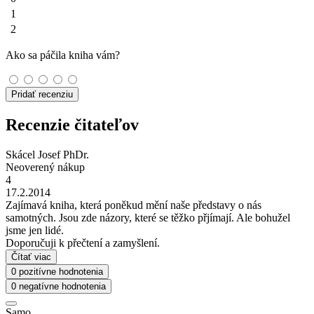
1
2
Ako sa páčila kniha vám?
Pridať recenziu
Recenzie čitateľov
Skácel Josef PhDr.
Neoverený nákup
4
17.2.2014
Zajímavá kniha, která poněkud mění naše představy o nás
samotných. Jsou zde názory, které se těžko přjímají. Ale bohužel
jsme jen lidé.
Doporučuji k přečtení a zamyšlení.
Čítať viac
0 pozitívne hodnotenia
0 negatívne hodnotenia
Samo