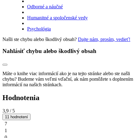
Odborné a náučné
Humanitné a spoločenské vedy
Psychológia
Našli ste chybu alebo škodlivý obsah?
Dajte nám, prosím, vedieť!
Nahlásiť chybu alebo škodlivý obsah
Máte o knihe viac informácií ako je na tejto stránke alebo ste našli
chybu? Budeme vám veľmi vďační, ak nám pomôžete s doplnením
informácií na našich stránkach.
Hodnotenia
3,9
/ 5
11 hodnotení
7
1
0