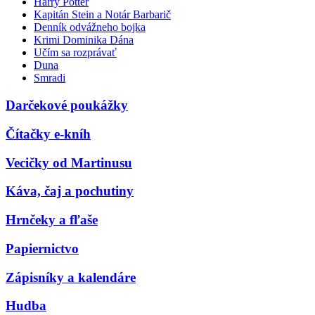
Harry Potter
Kapitán Stein a Notár Barbarič
Denník odvážneho bojka
Krimi Dominika Dána
Učím sa rozprávať
Duna
Smradi
Darčekové poukážky
Čítačky e-kníh
Vecičky od Martinusu
Káva, čaj a pochutiny
Hrnčeky a fľaše
Papiernictvo
Zápisníky a kalendáre
Hudba