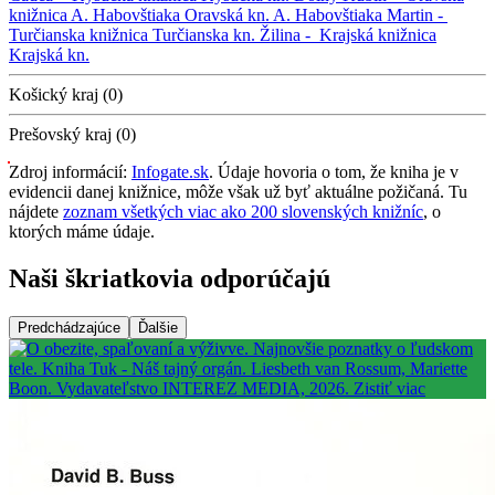
knižnica A. Habovštiaka
Oravská kn. A. Habovštiaka
Martin -
Turčianska knižnica
Turčianska kn.
Žilina -
Krajská knižnica
Krajská kn.
Košický kraj (0)
Prešovský kraj (0)
Zdroj informácií:
Infogate.sk
. Údaje hovoria o tom, že kniha je v
evidencii danej knižnice, môže však už byť aktuálne požičaná. Tu
nájdete
zoznam všetkých viac ako 200 slovenských knižníc
, o
ktorých máme údaje.
Naši škriatkovia odporúčajú
Predchádzajúce
Ďalšie