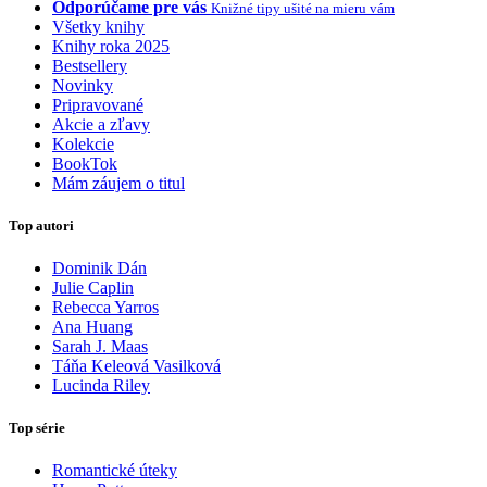
Odporúčame pre vás
Knižné tipy ušité na mieru vám
Všetky knihy
Knihy roka 2025
Bestsellery
Novinky
Pripravované
Akcie a zľavy
Kolekcie
BookTok
Mám záujem o titul
Top autori
Dominik Dán
Julie Caplin
Rebecca Yarros
Ana Huang
Sarah J. Maas
Táňa Keleová Vasilková
Lucinda Riley
Top série
Romantické úteky