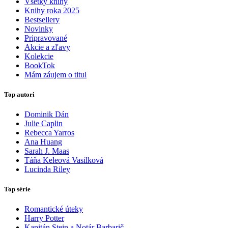
Všetky knihy
Knihy roka 2025
Bestsellery
Novinky
Pripravované
Akcie a zľavy
Kolekcie
BookTok
Mám záujem o titul
Top autori
Dominik Dán
Julie Caplin
Rebecca Yarros
Ana Huang
Sarah J. Maas
Táňa Keleová Vasilková
Lucinda Riley
Top série
Romantické úteky
Harry Potter
Kapitán Stein a Notár Barbarič