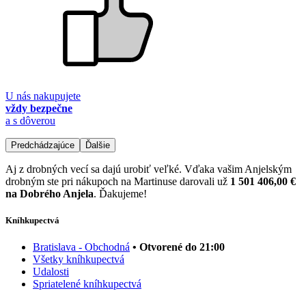
U nás nakupujete
vždy bezpečne
a s dôverou
Predchádzajúce
Ďalšie
Aj z drobných vecí sa dajú urobiť veľké. Vďaka vašim Anjelským
drobným ste pri nákupoch na Martinuse darovali už
1 501 406,00 €
na Dobrého Anjela
. Ďakujeme!
Kníhkupectvá
Bratislava - Obchodná
• Otvorené do 21:00
Všetky kníhkupectvá
Udalosti
Spriatelené kníhkupectvá