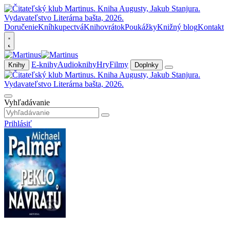
Doručenie
Kníhkupectvá
Knihovrátok
Poukážky
Knižný blog
Kontakt
E-knihy
Audioknihy
Hry
Filmy
Knihy
Doplnky
Vyhľadávanie
Prihlásiť