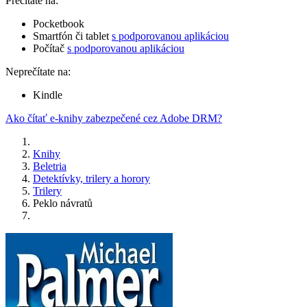
Prečítate na:
Pocketbook
Smartfón či tablet
s podporovanou aplikáciou
Počítač
s podporovanou aplikáciou
Neprečítate na:
Kindle
Ako čítať e-knihy zabezpečené cez Adobe DRM?
Knihy
Beletria
Detektívky, trilery a horory
Trilery
Peklo návratů