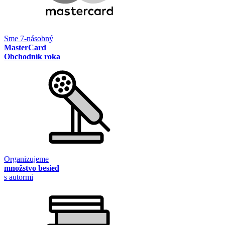
Sme 7-násobný
MasterCard
Obchodník roka
Organizujeme
množstvo besied
s autormi