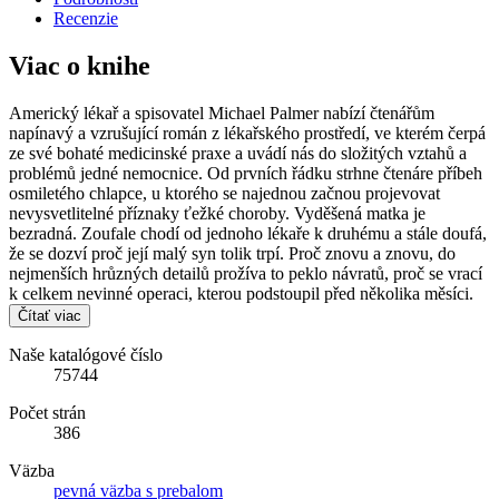
Recenzie
Viac o knihe
Americký lékař a spisovatel Michael Palmer nabízí čtenářům
napínavý a vzrušující román z lékařského prostředí, ve kterém čerpá
ze své bohaté medicinské praxe a uvádí nás do složitých vztahů a
problémů jedné nemocnice. Od prvních řádku strhne čtenáre příbeh
osmiletého chlapce, u ktorého se najednou začnou projevovat
nevysvetlitelné příznaky ťežké choroby. Vyděšená matka je
bezradná. Zoufale chodí od jednoho lékaře k druhému a stále doufá,
že se dozví proč její malý syn tolik trpí. Proč znovu a znovu, do
nejmenších hrůzných detailů prožíva to peklo návratů, proč se vrací
k celkem nevinné operaci, kterou podstoupil před několika měsíci.
Čítať viac
Naše katalógové číslo
75744
Počet strán
386
Väzba
pevná väzba s prebalom