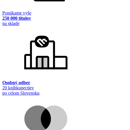
Ponúkame vyše
250 000 titulov
na sklade
Osobný odber
20 kníhkupectiev
po celom Slovensku