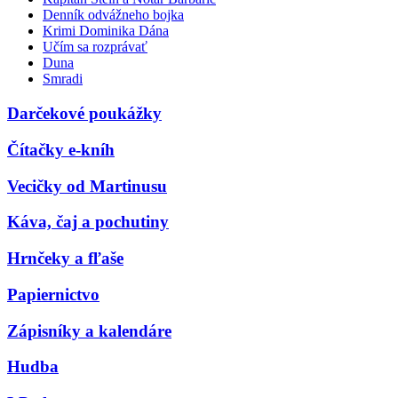
Denník odvážneho bojka
Krimi Dominika Dána
Učím sa rozprávať
Duna
Smradi
Darčekové poukážky
Čítačky e-kníh
Vecičky od Martinusu
Káva, čaj a pochutiny
Hrnčeky a fľaše
Papiernictvo
Zápisníky a kalendáre
Hudba