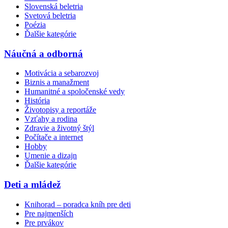
Slovenská beletria
Svetová beletria
Poézia
Ďalšie kategórie
Náučná a odborná
Motivácia a sebarozvoj
Biznis a manažment
Humanitné a spoločenské vedy
História
Životopisy a reportáže
Vzťahy a rodina
Zdravie a životný štýl
Počítače a internet
Hobby
Umenie a dizajn
Ďalšie kategórie
Deti a mládež
Knihorad – poradca kníh pre deti
Pre najmenších
Pre prvákov