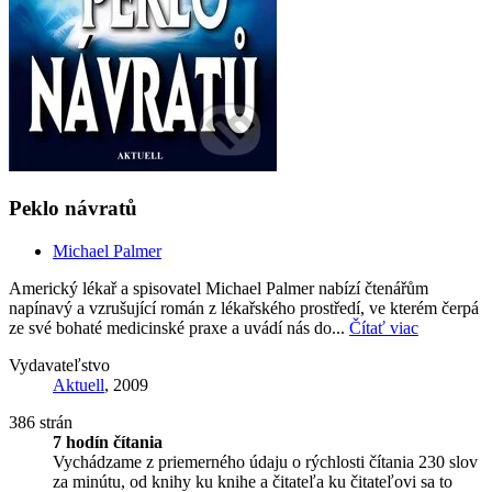
Peklo návratů
Michael Palmer
Americký lékař a spisovatel Michael Palmer nabízí čtenářům
napínavý a vzrušující román z lékařského prostředí, ve kterém čerpá
ze své bohaté medicinské praxe a uvádí nás do...
Čítať viac
Vydavateľstvo
Aktuell
, 2009
386 strán
7 hodín čítania
Vychádzame z priemerného údaju o rýchlosti čítania 230 slov
za minútu, od knihy ku knihe a čitateľa ku čitateľovi sa to