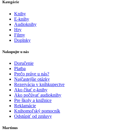
Kategórie
Knihy
E-knihy
Audioknihy
Hry
Filmy
Doplnky
Nakupujte u nás
Doručenie
Platba
Prečo práve u nás?
Najčastejšie otázky
Rezervácia v kníhkupectve
Ako čítať e-knihy
Ako počúvať audioknihy
Pre školy a knižnice
Reklamácie
Knihomoľský pomocník
Odstúpiť od zmluvy
Martinus