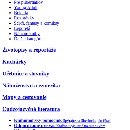
Pre pubertiakov
Young Adult
Beletria
Rozprávky
Sci-fi, fantasy a komiksy
Leporelá
Náučné knihy
Ďalšie kategórie
Životopisy a reportáže
Kuchárky
Učebnice a slovníky
Náboženstvo a ezoterika
Mapy a cestovanie
Cudzojazyčná literatúra
Knihomoľský pomocník
Spýtajte sa Sherlocka, čo čítať
Odporúčame pre vás
Knižné tipy ušité na mieru vám