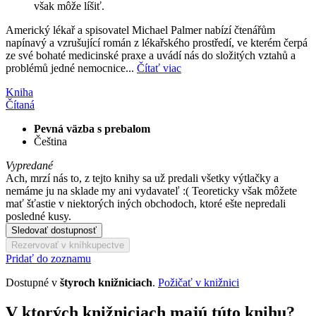
však môže líšiť.
Americký lékař a spisovatel Michael Palmer nabízí čtenářům
napínavý a vzrušující román z lékařského prostředí, ve kterém čerpá
ze své bohaté medicinské praxe a uvádí nás do složitých vztahů a
problémů jedné nemocnice...
Čítať viac
Kniha
Čítaná
Pevná väzba s prebalom
Čeština
Vypredané
Ach, mrzí nás to, z tejto knihy sa už predali všetky výtlačky a
nemáme ju na sklade my ani vydavateľ :( Teoreticky však môžete
mať šťastie v niektorých iných obchodoch, ktoré ešte nepredali
posledné kusy.
Sledovať dostupnosť
Rezervovať v kníhkupectve
Pridať do zoznamu
Dostupné v
štyroch knižniciach
.
Požičať v knižnici
V ktorých knižniciach majú túto knihu?