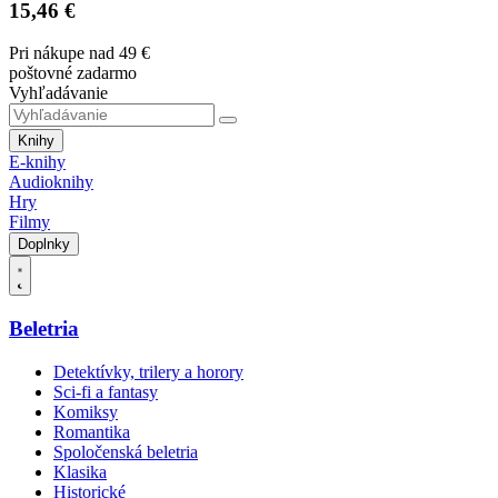
15,46 €
Pri nákupe nad 49 €
poštovné zadarmo
Vyhľadávanie
Knihy
E-knihy
Audioknihy
Hry
Filmy
Doplnky
Beletria
Detektívky, trilery a horory
Sci-fi a fantasy
Komiksy
Romantika
Spoločenská beletria
Klasika
Historické