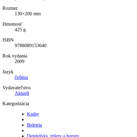
Rozmer
130×200 mm
Hmotnosť
425 g
ISBN
9788089153640
Rok vydania
2009
Jazyk
čeština
Vydavateľstvo
Aktuell
Kategorizácia
Knihy
Beletria
Detektívky, trilery a horory