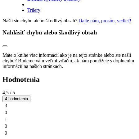
Trilery
Našli ste chybu alebo škodlivý obsah?
Dajte nám, prosím, vedieť!
Nahlásiť chybu alebo škodlivý obsah
Máte o knihe viac informácií ako je na tejto stránke alebo ste našli
chybu? Budeme vám veľmi vďační, ak nám pomôžete s doplnením
informácií na našich stránkach.
Hodnotenia
4,5
/ 5
4 hodnotenia
3
0
1
0
0