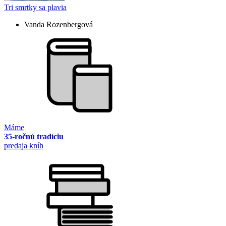
Tri smrtky sa plavia
Vanda Rozenbergová
Máme
35-ročnú tradíciu
predaja kníh