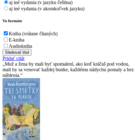
aj iné vydania (v jazyku čeština)
aj iné vydania (v akomkoľvek jazyku)
Vo formáte
Kniha (vrátane čítaných)
E-kniha
Audiokniha
Sledovať titul
Pridať citát
Muž a žena by mali byť spomalení, ako keď kráčaš pod vodou,
mali by sa venovať každej bunke, každému nádychu pomaly a bez
náhlenia.