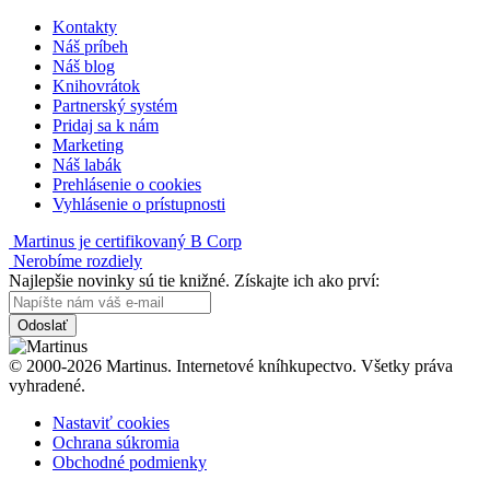
Kontakty
Náš príbeh
Náš blog
Knihovrátok
Partnerský systém
Pridaj sa k nám
Marketing
Náš labák
Prehlásenie o cookies
Vyhlásenie o prístupnosti
Martinus je certifikovaný B Corp
Nerobíme rozdiely
Najlepšie novinky sú tie knižné. Získajte ich ako prví:
Odoslať
© 2000-2026 Martinus. Internetové kníhkupectvo. Všetky práva
vyhradené.
Nastaviť cookies
Ochrana súkromia
Obchodné podmienky