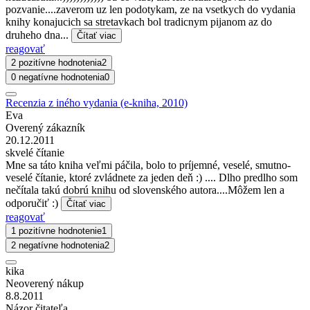
pozvanie....zaverom uz len podotykam, ze na vsetkych do vydania
knihy konajucich sa stretavkach bol tradicnym pijanom az do
druheho dna...
Čítať viac
reagovať
2 pozitívne hodnotenia
2
0 negatívne hodnotenia
0
Recenzia z iného vydania (e-kniha, 2010)
Eva
Overený zákazník
20.12.2011
skvelé čítanie
Mne sa táto kniha veľmi páčila, bolo to príjemné, veselé, smutno-
veselé čítanie, ktoré zvládnete za jeden deň :) .... Dlho predlho som
nečítala takú dobrú knihu od slovenského autora....Môžem len a
odporučiť :)
Čítať viac
reagovať
1 pozitívne hodnotenie
1
2 negatívne hodnotenia
2
kika
Neoverený nákup
8.8.2011
Názor čitateľa