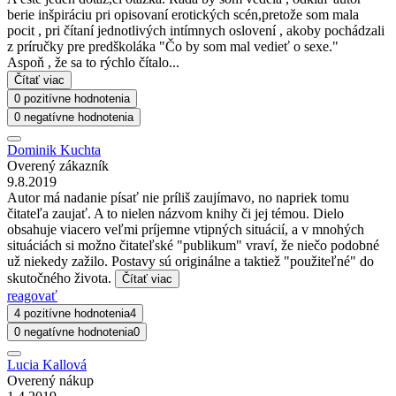
berie inšpiráciu pri opisovaní erotických scén,pretože som mala
pocit , pri čítaní jednotlivých intímnych oslovení , akoby pochádzali
z príručky pre predškoláka "Čo by som mal vedieť o sexe."
Aspoň , že sa to rýchlo čítalo...
Čítať viac
0 pozitívne hodnotenia
0 negatívne hodnotenia
Dominik Kuchta
Overený zákazník
9.8.2019
Autor má nadanie písať nie príliš zaujímavo, no napriek tomu
čitateľa zaujať. A to nielen názvom knihy či jej témou. Dielo
obsahuje viacero veľmi príjemne vtipných situácií, a v mnohých
situáciách si možno čitateľské "publikum" vraví, že niečo podobné
už niekedy zažilo. Postavy sú originálne a taktiež "použiteľné" do
skutočného života.
Čítať viac
reagovať
4 pozitívne hodnotenia
4
0 negatívne hodnotenia
0
Lucia Kallová
Overený nákup