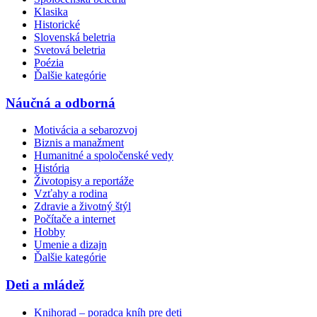
Klasika
Historické
Slovenská beletria
Svetová beletria
Poézia
Ďalšie kategórie
Náučná a odborná
Motivácia a sebarozvoj
Biznis a manažment
Humanitné a spoločenské vedy
História
Životopisy a reportáže
Vzťahy a rodina
Zdravie a životný štýl
Počítače a internet
Hobby
Umenie a dizajn
Ďalšie kategórie
Deti a mládež
Knihorad – poradca kníh pre deti