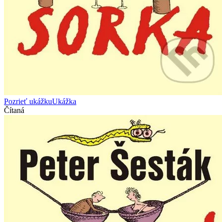
Pozrieť ukážku
Ukážka
Čítaná