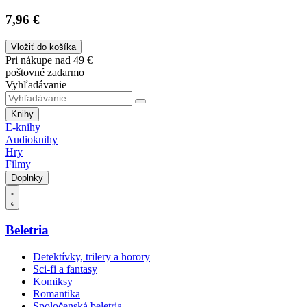
7,96 €
Vložiť do košíka
Pri nákupe nad 49 €
poštovné zadarmo
Vyhľadávanie
Knihy
E-knihy
Audioknihy
Hry
Filmy
Doplnky
Beletria
Detektívky, trilery a horory
Sci-fi a fantasy
Komiksy
Romantika
Spoločenská beletria