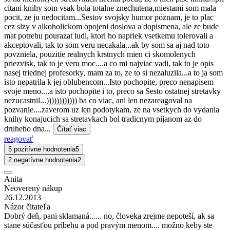
citani knihy som vsak bola totalne znechutena,miestami som mala
pocit, ze ju nedocitam...Sestov svojsky humor poznam, je to plac
cez slzy v alkoholickom opojeni doslova a dopismena, ale ze bude
mat potrebu pourazat ludi, ktori ho napriek vsetkemu tolerovali a
akceptovali, tak to som veru necakala...ak by som sa aj nad toto
povzniela, pouzitie realnych krstnych mien ci skomolenych
priezvisk, tak to je veru moc....a co mi najviac vadi, tak to je opis
nasej triednej profesorky, mam za to, ze to si nezaluzila...a to ja som
isto nepatrila k jej oblubencom...Isto pochopite, preco nenapisem
svoje meno....a isto pochopite i to, preco sa Sesto ostatnej stretavky
nezucastnil...)))))))))))) ba co viac, ani len nezareagoval na
pozvanie....zaverom uz len podotykam, ze na vsetkych do vydania
knihy konajucich sa stretavkach bol tradicnym pijanom az do
druheho dna...
Čítať viac
reagovať
5 pozitívne hodnotenia
5
2 negatívne hodnotenia
2
Anita
Neoverený nákup
26.12.2013
Názor čitateľa
Dobrý deň, pani sklamaná...... no, človeka zrejme nepoteší, ak sa
stane súčasťou príbehu a pod pravým menom.... možno keby ste