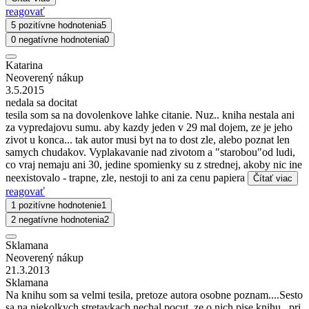
reagovať
5 pozitívne hodnotenia
5
0 negatívne hodnotenia
0
Katarina
Neoverený nákup
3.5.2015
nedala sa docitat
tesila som sa na dovolenkove lahke citanie. Nuz.. kniha nestala ani
za vypredajovu sumu. aby kazdy jeden v 29 mal dojem, ze je jeho
zivot u konca... tak autor musi byt na to dost zle, alebo poznat len
samych chudakov. Vyplakavanie nad zivotom a "starobou"od ludi,
co vraj nemaju ani 30, jedine spomienky su z strednej, akoby nic ine
neexistovalo - trapne, zle, nestoji to ani za cenu papiera
Čítať viac
reagovať
1 pozitívne hodnotenie
1
2 negatívne hodnotenia
2
Sklamana
Neoverený nákup
21.3.2013
Sklamana
Na knihu som sa velmi tesila, pretoze autora osobne poznam....Sesto
sa na niekolkych stretavkach nechal pocut, ze o nich pise knihu...pri