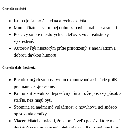
Čitatelia oceňujú
Kniha je ľahko čitateľná a rýchlo sa číta.
Mnohí čitatelia sa pri nej dobre zabavili a nahlas sa smiali.
Postavy sú pre niektorých čitateľov živo a realisticky
vykreslené.
Autorov štýl niektorým príde prirodzený, s nadhľadom a
dobrou dávkou humoru.
Čitatelia ďalej hodnotia
Pre niektorých sú postavy preexponované a situácie príliš
prehnané až groteskné.
Knihu kritizovali za depresívny tón a to, že postavy pôsobia
staršie, než majú byť.
Spomína sa nadmerná vulgárnosť a nevyhovujúci spôsob
opisovania erotiky.
Viacerí čitatelia uviedli, že je príliš veľa postáv, ktoré nie sú
dostatočne rozpracované; niektorí sa cítili urazení použitím