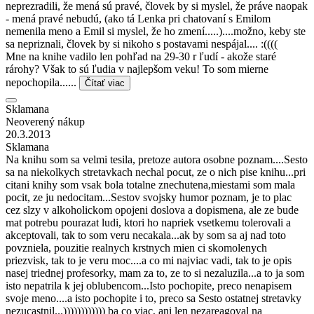
neprezradili, že mená sú pravé, človek by si myslel, že práve naopak
- mená pravé nebudú, (ako tá Lenka pri chatovaní s Emilom
nemenila meno a Emil si myslel, že ho zmení.....)....možno, keby ste
sa nepriznali, človek by si nikoho s postavami nespájal.... :((((
Mne na knihe vadilo len pohľad na 29-30 r ľudí - akože staré
rárohy? Však to sú ľudia v najlepšom veku! To som mierne
nepochopila......
Čítať viac
Sklamana
Neoverený nákup
20.3.2013
Sklamana
Na knihu som sa velmi tesila, pretoze autora osobne poznam....Sesto
sa na niekolkych stretavkach nechal pocut, ze o nich pise knihu...pri
citani knihy som vsak bola totalne znechutena,miestami som mala
pocit, ze ju nedocitam...Sestov svojsky humor poznam, je to plac
cez slzy v alkoholickom opojeni doslova a dopismena, ale ze bude
mat potrebu pourazat ludi, ktori ho napriek vsetkemu tolerovali a
akceptovali, tak to som veru necakala...ak by som sa aj nad toto
povzniela, pouzitie realnych krstnych mien ci skomolenych
priezvisk, tak to je veru moc....a co mi najviac vadi, tak to je opis
nasej triednej profesorky, mam za to, ze to si nezaluzila...a to ja som
isto nepatrila k jej oblubencom...Isto pochopite, preco nenapisem
svoje meno....a isto pochopite i to, preco sa Sesto ostatnej stretavky
nezucastnil...)))))))))))) ba co viac, ani len nezareagoval na