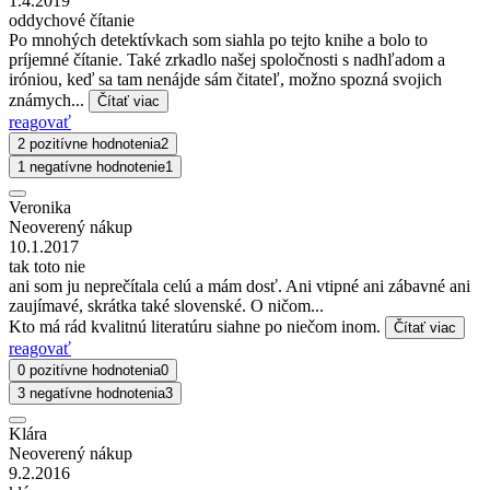
1.4.2019
oddychové čítanie
Po mnohých detektívkach som siahla po tejto knihe a bolo to
príjemné čítanie. Také zrkadlo našej spoločnosti s nadhľadom a
iróniou, keď sa tam nenájde sám čitateľ, možno spozná svojich
známych...
Čítať viac
reagovať
2 pozitívne hodnotenia
2
1 negatívne hodnotenie
1
Veronika
Neoverený nákup
10.1.2017
tak toto nie
ani som ju neprečítala celú a mám dosť. Ani vtipné ani zábavné ani
zaujímavé, skrátka také slovenské. O ničom...
Kto má rád kvalitnú literatúru siahne po niečom inom.
Čítať viac
reagovať
0 pozitívne hodnotenia
0
3 negatívne hodnotenia
3
Klára
Neoverený nákup
9.2.2016