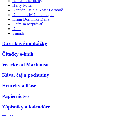
Romantické úteky
Harry Potter
Kapitán Stein a Notár Barbarič
Denník odvážneho bojka
Krimi Dominika Dána
Učím sa rozprávať
Duna
Smradi
Darčekové poukážky
Čítačky e-kníh
Vecičky od Martinusu
Káva, čaj a pochutiny
Hrnčeky a fľaše
Papiernictvo
Zápisníky a kalendáre