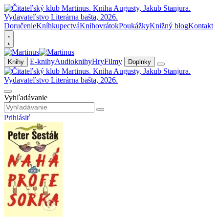
Doručenie
Kníhkupectvá
Knihovrátok
Poukážky
Knižný blog
Kontakt
E-knihy
Audioknihy
Hry
Filmy
Knihy
Doplnky
Vyhľadávanie
Prihlásiť