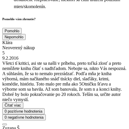
mien/skomolenín.
Pomohlo vám zhrnutie?
Pomohlo
Nepomohlo
Klára
Neoverený nákup
5
9.2.2016
Všetci tí kritici, asi ste sa našli v príbehu, preto toľká zlosť a preto
nemôžete knihu čítať s nadhľadom. Nebojte sa, nikto Vás nespozná.
A súhlasím, že sa to nemalo prezrádzať. Podľa mňa je kniha
výborná, mám načítaného snáď tisícky diel, slaďáky, krimi,
komédie, históriu. Toto malo pre mňa ako 5Otničku šťavu a
výborne som sa bavila. Až som banovala, že som n a konci knihy.
Dobré by bolo pokračovanie po 20 rokoch. Teším sa, určite autor
niečo vymyslí.
Čítať viac
0 pozitívne hodnotenia
0 negatívne hodnotenia
Zuzana Š.