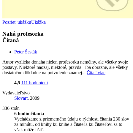
Pozrieť ukážku
Ukážka
Nahá profesorka
Čítaná
Peter Šesták
Autor vyzlieka donaha nielen profesorku nemčiny, ale všetky svoje
postavy. Niektoré naozaj, niektoré, pravda - iba obrazne, ale všetky
dostatočne dôkladne na potvrdenie známej...
Čítať viac
4,5
111 hodnotení
Vydavateľstvo
Slovart
, 2009
336 strán
6 hodín čítania
Vychádzame z priemerného údaju o rýchlosti čítania 230 slov
za minútu, od knihy ku knihe a čitateľa ku čitateľovi sa to
však môže líšiť.