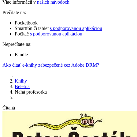
Viac informácií v
našich návodoch
Prečítate na:
Pocketbook
Smartfón či tablet
s podporovanou aplikáciou
Počítač
s podporovanou aplikáciou
Neprečítate na:
Kindle
Ako čítať e-knihy zabezpečené cez Adobe DRM?
Knihy
Beletria
Nahá profesorka
Čítaná