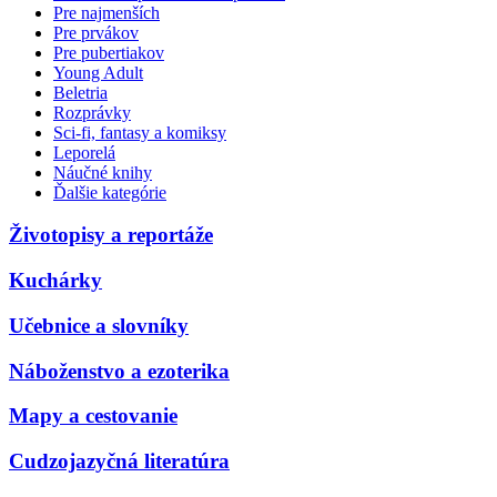
Pre najmenších
Pre prvákov
Pre pubertiakov
Young Adult
Beletria
Rozprávky
Sci-fi, fantasy a komiksy
Leporelá
Náučné knihy
Ďalšie kategórie
Životopisy a reportáže
Kuchárky
Učebnice a slovníky
Náboženstvo a ezoterika
Mapy a cestovanie
Cudzojazyčná literatúra