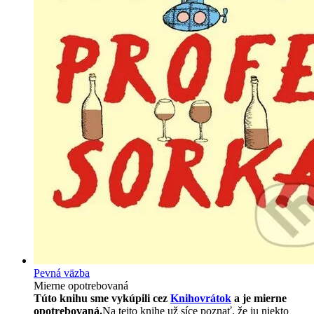
Pevná väzba
Mierne opotrebovaná
Túto knihu sme vykúpili cez
Knihovrátok
a je mierne
opotrebovaná.
Na tejto knihe už síce poznať, že ju niekto