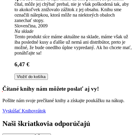
čítal, môže jej chýbať prebal, nie je však poškodená tak, aby
to akokoľvek znižovalo zážitok z jej obsahu. Knihu sme
označili nálepkou, ktorá môže na niektorých obaloch
zanechať stopy.
Slovenčina, 2009
Na sklade
Tento produkt síce máme aktuálne na sklade, máme však už
iba posledné kusy a ďalšie už nemá ani distribútor, preto je
možné, že bude onedlho úplne vypredaný. Ak ho chcete mať,
ponáhľajte sa!
6,47 €
Vložiť do košíka
Čítané knihy nám môžete poslať aj vy!
Pošlite nám svoje prečítané knihy a získajte poukážku na nákup.
Vyskúšať Knihovrátok
Naši škriatkovia odporúčajú