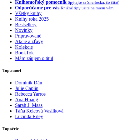
Knihomoľský pomocník
Spýtajte sa Sherlocka, čo čítať
Odporúčame pre vás
Knižné tipy ušité na mieru vám
Všetky knihy
Knihy roka 2025
Bestsellery
Novinky
Pripravované
Akcie a zľavy
Kolekcie
BookTok
Mám záujem o titul
Top autori
Dominik Dán
Julie Caplin
Rebecca Yarros
Ana Huang
Sarah J. Maas
Táňa Keleová Vasilková
Lucinda Riley
Top série