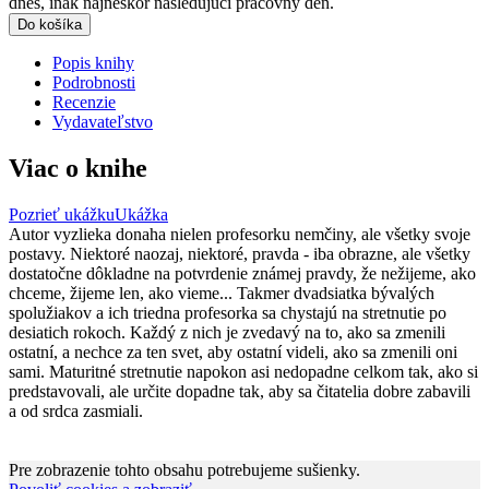
dnes, inak najneskôr nasledujúci pracovný deň.
Do košíka
Popis knihy
Podrobnosti
Recenzie
Vydavateľstvo
Viac o knihe
Pozrieť ukážku
Ukážka
Autor vyzlieka donaha nielen profesorku nemčiny, ale všetky svoje
postavy. Niektoré naozaj, niektoré, pravda - iba obrazne, ale všetky
dostatočne dôkladne na potvrdenie známej pravdy, že nežijeme, ako
chceme, žijeme len, ako vieme... Takmer dvadsiatka bývalých
spolužiakov a ich triedna profesorka sa chystajú na stretnutie po
desiatich rokoch. Každý z nich je zvedavý na to, ako sa zmenili
ostatní, a nechce za ten svet, aby ostatní videli, ako sa zmenili oni
sami. Maturitné stretnutie napokon asi nedopadne celkom tak, ako si
predstavovali, ale určite dopadne tak, aby sa čitatelia dobre zabavili
a od srdca zasmiali.
Pre zobrazenie tohto obsahu potrebujeme sušienky.