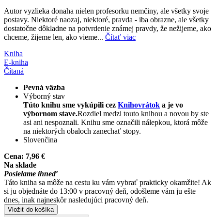
Autor vyzlieka donaha nielen profesorku nemčiny, ale všetky svoje
postavy. Niektoré naozaj, niektoré, pravda - iba obrazne, ale všetky
dostatočne dôkladne na potvrdenie známej pravdy, že nežijeme, ako
chceme, žijeme len, ako vieme...
Čítať viac
Kniha
E-kniha
Čítaná
Pevná väzba
Výborný stav
Túto knihu sme vykúpili cez
Knihovrátok
a je vo
výbornom stave.
Rozdiel medzi touto knihou a novou by ste
asi ani nespoznali. Knihu sme označili nálepkou, ktorá môže
na niektorých obaloch zanechať stopy.
Slovenčina
Cena:
7,96 €
Na sklade
Posielame ihneď
Táto kniha sa môže na cestu ku vám vybrať prakticky okamžite! Ak
si ju objednáte do 13:00 v pracovný deň, odošleme vám ju ešte
dnes, inak najneskôr nasledujúci pracovný deň.
Vložiť do košíka