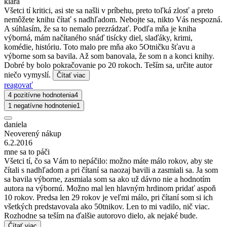
klára
Všetci tí kritici, asi ste sa našli v príbehu, preto toľká zlosť a preto
nemôžete knihu čítať s nadhľadom. Nebojte sa, nikto Vás nespozná.
A súhlasím, že sa to nemalo prezrádzať. Podľa mňa je kniha
výborná, mám načítaného snáď tisícky diel, slaďáky, krimi,
komédie, históriu. Toto malo pre mňa ako 5Otničku šťavu a
výborne som sa bavila. Až som banovala, že som n a konci knihy.
Dobré by bolo pokračovanie po 20 rokoch. Teším sa, určite autor
niečo vymyslí.
Čítať viac
reagovať
4 pozitívne hodnotenia
4
1 negatívne hodnotenie
1
daniela
Neoverený nákup
6.2.2016
mne sa to páči
Všetci tí, čo sa Vám to nepáčilo: možno máte málo rokov, aby ste
čítali s nadhľadom a pri čítaní sa naozaj bavili a zasmiali sa. Ja som
sa bavila výborne, zasmiala som sa ako už dávno nie a hodnotím
autora na výbornú. Možno mal len hlavným hrdinom pridať aspoň
10 rokov. Predsa len 29 rokov je veľmi málo, pri čítaní som si ich
všetkých predstavovala ako 50tnikov. Len to mi vadilo, nič viac.
Rozhodne sa teším na ďalšie autorovo dielo, ak nejaké bude.
Čítať viac