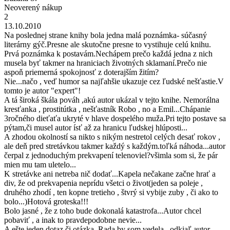
Neoverený nákup
2
13.10.2010
Na poslednej strane knihy bola jedna malá poznámka- súčasný
literárny gýč.Presne ale skutočne presne to vystihuje celú knihu.
Prvá poznámka k postavám.Nechápem prečo každá jedna z nich
musela byť takmer na hraniciach životných sklamaní.Prečo nie
aspoň priemerná spokojnosť z doterajším žitím?
Nie...načo , veď humor sa najľahšie ukazuje cez ľudské nešťastie.V
tomto je autor "expert"!
A tá široká škála pováh ,akú autor ukázal v tejto knihe. Nemorálna
kresťanka , prostitútka , nešťastník Robo , no a Emil...Chápanie
3ročného dieťaťa ukryté v hlave dospelého muža.Pri tejto postave sa
pýtam,či musel autor ísť až za hranicu ľudskej hlúposti...
A zhodou okolností sa nikto s nikým nestretol celých desať rokov ,
ale deň pred stretávkou takmer každý s každým.toľká náhoda...autor
čerpal z jednoduchým prekvapení telenoviel?všimla som si, že pár
mien mu tam uletelo...
K stretávke ani netreba nič dodať...Kapela nečakane začne hrať a
div, že od prekvapenia neprídu všetci o život(jeden sa poleje ,
druhého zhodí , ten kopne tretieho , štvrý si vybije zuby , či ako to
bolo...)Hotová groteska!!!
Bolo jasné , že z toho bude dokonalá katastrofa...Autor chcel
pobaviť , a inak to pravdepodobne nevie...
A ešte jeden dotaz,či otázka. Rada by som vedela , odkiaľ autor