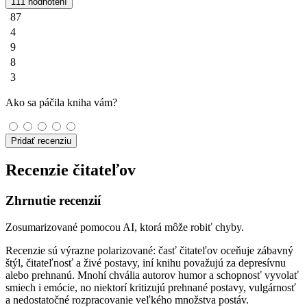
111 hodnotení
87
4
9
8
3
Ako sa páčila kniha vám?
Pridať recenziu
Recenzie čitateľov
Zhrnutie recenzií
Zosumarizované pomocou AI, ktorá môže robiť chyby.
Recenzie sú výrazne polarizované: časť čitateľov oceňuje zábavný
štýl, čitateľnosť a živé postavy, iní knihu považujú za depresívnu
alebo prehnanú. Mnohí chvália autorov humor a schopnosť vyvolať
smiech i emócie, no niektorí kritizujú prehnané postavy, vulgárnosť
a nedostatočné rozpracovanie veľkého množstva postáv.