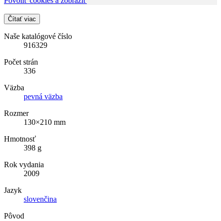
Povoliť cookies a zobraziť
Čítať viac
Naše katalógové číslo
916329
Počet strán
336
Väzba
pevná väzba
Rozmer
130×210 mm
Hmotnosť
398 g
Rok vydania
2009
Jazyk
slovenčina
Pôvod