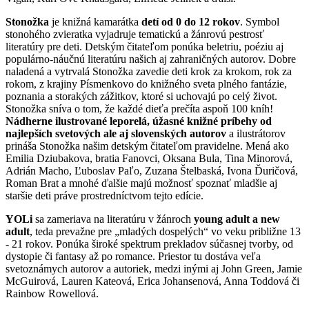
Stonožka
je knižná kamarátka
detí od 0 do 12 rokov
. Symbol
stonohého zvieratka vyjadruje tematickú a žánrovú pestrosť
literatúry pre deti. Detským čitateľom ponúka beletriu, poéziu aj
populárno-náučnú literatúru našich aj zahraničných autorov. Dobre
naladená a vytrvalá Stonožka zavedie deti krok za krokom, rok za
rokom, z krajiny Písmenkovo do knižného sveta plného fantázie,
poznania a storakých zážitkov, ktoré si uchovajú po celý život.
Stonožka sníva o tom, že každé dieťa prečíta aspoň 100 kníh!
Nádherne ilustrované leporelá, úžasné knižné príbehy od
najlepších svetových ale aj slovenských autorov
a ilustrátorov
prináša Stonožka našim detským čitateľom pravidelne. Mená ako
Emilia Dziubakova, bratia Fanovci, Oksana Bula, Tina Minorová,
Adrián Macho, Ľuboslav Paľo, Zuzana Štelbaská, Ivona Ďuričová,
Roman Brat a mnohé ďalšie majú možnosť spoznať mladšie aj
staršie deti práve prostredníctvom tejto edície.
YOLi
sa zameriava na literatúru v žánroch
young adult a new
adult
, teda prevažne pre „mladých dospelých“ vo veku približne 13
- 21 rokov. Ponúka široké spektrum prekladov súčasnej tvorby, od
dystopie či fantasy až po romance. Priestor tu dostáva veľa
svetoznámych autorov a autoriek, medzi inými aj John Green, Jamie
McGuirová, Lauren Kateová, Erica Johansenová, Anna Toddová či
Rainbow Rowellová.