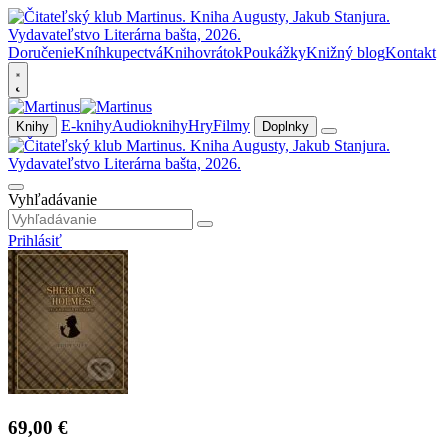
Doručenie
Kníhkupectvá
Knihovrátok
Poukážky
Knižný blog
Kontakt
E-knihy
Audioknihy
Hry
Filmy
Knihy
Doplnky
Vyhľadávanie
Prihlásiť
69,00 €