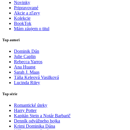
Novinky
Pripravované
Akcie a zľavy
Kolekcie
BookTok
Mám záujem o titul
Top autori
Dominik Dán
Julie Caplin
Rebecca Yarros
Ana Huang
Sarah J. Maas
Táňa Keleová Vasilková
Lucinda Riley
Top série
Romantické úteky
Harry Potter
Kapitán Stein a Notár Barbarič
Denník odvážneho bojka
Krimi Dominika Dána