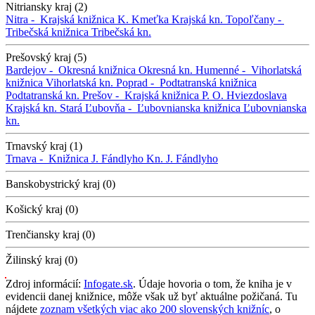
Nitriansky kraj (2)
Nitra -
Krajská knižnica K. Kmeťka
Krajská kn.
Topoľčany -
Tribečská knižnica
Tribečská kn.
Prešovský kraj (5)
Bardejov -
Okresná knižnica
Okresná kn.
Humenné -
Vihorlatská
knižnica
Vihorlatská kn.
Poprad -
Podtatranská knižnica
Podtatranská kn.
Prešov -
Krajská knižnica P. O. Hviezdoslava
Krajská kn.
Stará Ľubovňa -
Ľubovnianska knižnica
Ľubovnianska
kn.
Trnavský kraj (1)
Trnava -
Knižnica J. Fándlyho
Kn. J. Fándlyho
Banskobystrický kraj (0)
Košický kraj (0)
Trenčiansky kraj (0)
Žilinský kraj (0)
Zdroj informácií:
Infogate.sk
. Údaje hovoria o tom, že kniha je v
evidencii danej knižnice, môže však už byť aktuálne požičaná. Tu
nájdete
zoznam všetkých viac ako 200 slovenských knižníc
, o