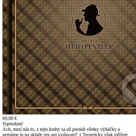
69,00 €
Vypredané
Ach, mrzí nás to, z tejto knihy sa už predali všetky výtlačky a
nemáme ju na sklade my ani vydavateľ :( Teoreticky však môžete