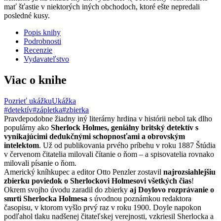
mať šťastie v niektorých iných obchodoch, ktoré ešte nepredali
posledné kusy.
Popis knihy
Podrobnosti
Recenzie
Vydavateľstvo
Viac o knihe
Pozrieť ukážku
Ukážka
#detektív
#zápletka
#zbierka
Pravdepodobne žiadny iný literárny hrdina v histórii nebol tak dlho
populárny ako
Sherlock Holmes, geniálny britský detektív s
vynikajúcimi dedukčnými schopnosťami a obrovským
intelektom
. Už od publikovania prvého príbehu v roku 1887 Štúdia
v červenom čitatelia milovali čítanie o ňom – a spisovatelia rovnako
milovali písanie o ňom.
Americký kníhkupec a editor Otto Penzler zostavil
najrozsiahlejšiu
zbierku poviedok o Sherlockovi Holmesovi všetkých čias
!
Okrem svojho úvodu zaradil do zbierky
aj Doylovo rozprávanie o
smrti Sherlocka Holmesa
s úvodnou poznámkou redaktora
časopisu, v ktorom vyšlo prvý raz v roku 1900. Doyle napokon
podľahol tlaku nadšenej čitateľskej verejnosti, vzkriesil Sherlocka a