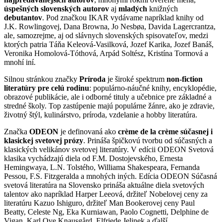
úspešných slovenských autorov
aj
mladých
knižných
debutantov
. Pod značkou IKAR vydávame napríklad knihy od
J.K. Rowlingovej, Dana Browna, Jo Nesbøa, Davida Lagercrantza,
ale, samozrejme, aj od slávnych slovenských spisovateľov, medzi
ktorých patria Táňa Keleová-Vasilková, Jozef Karika, Jozef Banáš,
Veronika Homolová-Tóthová, Arpád Soltész, Kristína Tormová a
mnohí iní.
Silnou stránkou značky
Príroda
je široké spektrum
non-fiction
literatúry pre celú rodinu
: populárno-náučné knihy, encyklopédie,
obrazové publikácie, ale i odborné tituly a učebnice pre základné a
stredné školy. Top zastúpenie majú populárne žánre, ako je zdravie,
životný štýl, kulinárstvo, príroda, vzdelanie a hobby literatúra.
Značka
ODEON
je definovaná ako
crème de la crème súčasnej i
klasickej svetovej prózy
. Prináša špičkovú tvorbu od súčasných a
klasických velikánov svetovej literatúry. V edícii ODEON Svetová
klasika vychádzajú diela od F.M. Dostojevského, Ernesta
Hemingwaya, L.N. Tolstého, Williama Shakespeara, Fernanda
Pessou, F.S. Fitzgeralda a mnohých iných. Edícia ODEON Súčasná
svetová literatúra na Slovensko prináša aktuálne diela svetových
talentov ako napríklad Harper Leeová, držiteľ Nobelovej ceny za
literatúru Kazuo Ishiguro, držiteľ Man Bookerovej ceny Paul
Beatty, Celeste Ng, Eka Kurniawan, Paolo Cognetti, Delphine de
Vigan, Karl Ove Knausgård, Elfriede Jelinek a ďalší.