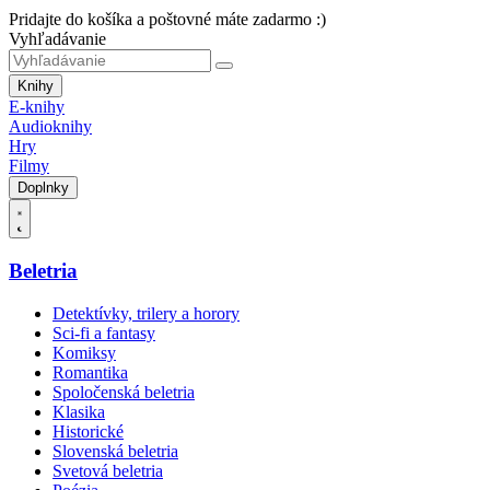
Pridajte do košíka a poštovné máte zadarmo :)
Vyhľadávanie
Knihy
E-knihy
Audioknihy
Hry
Filmy
Doplnky
Beletria
Detektívky, trilery a horory
Sci-fi a fantasy
Komiksy
Romantika
Spoločenská beletria
Klasika
Historické
Slovenská beletria
Svetová beletria