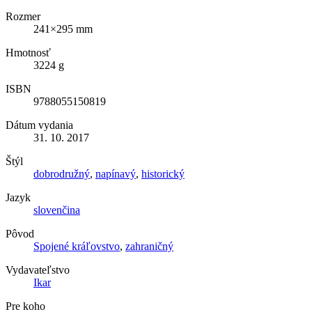
Rozmer
241×295 mm
Hmotnosť
3224 g
ISBN
9788055150819
Dátum vydania
31. 10. 2017
Štýl
dobrodružný
,
napínavý
,
historický
Jazyk
slovenčina
Pôvod
Spojené kráľovstvo
,
zahraničný
Vydavateľstvo
Ikar
Pre koho