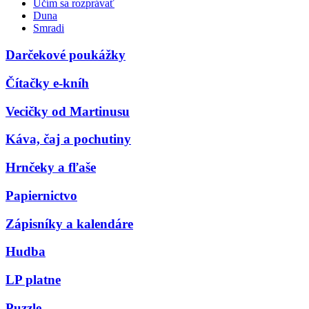
Učím sa rozprávať
Duna
Smradi
Darčekové poukážky
Čítačky e-kníh
Vecičky od Martinusu
Káva, čaj a pochutiny
Hrnčeky a fľaše
Papiernictvo
Zápisníky a kalendáre
Hudba
LP platne
Puzzle