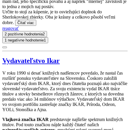
mám rád, jeho špecifickú povahu a aj napriek "miernej" závislosti je
to jedna z mojich naj postáv.
Určite to stojí za kúpenie, je to osviežujúci doplnok do
Sherlokovskej zbierky. Oba je krásny a celkovo pôsobí veľmi
dobre.
Čítať viac
reagovať
2 pozitívne hodnotenia
2
1 negatívne hodnotenie
1
Vydavateľstvo Ikar
V roku 1990 si desať knižných nadšencov povedalo, že nastal čas
rozšíriť ponuku vydavateľstiev na Slovensku. Čoskoro založili
vydavateľský dom IKAR, ktorý dnes čitatelia poznajú ako najväčšie
slovenské vydavateľstvo. Za svoju existenciu vydal IKAR tisíce
titulov a stovky bestsellerov rôznych žánrov, z ktorých sa dovedna
predalo viac ako 34 miliónov výtlačkov. Vydavateľský dom IKAR
vo svojom portfóliu zastrešuje značky IKAR, Príroda, Odeon,
YOLi, Stonožka a Ajna.
Vlajková značka IKAR
predstavuje najširšie spektrum knižných
titulov. Pod touto značkou nájde každý čitateľ našich
najpredávanejších autorov
, mnohými rokmi overené mená,