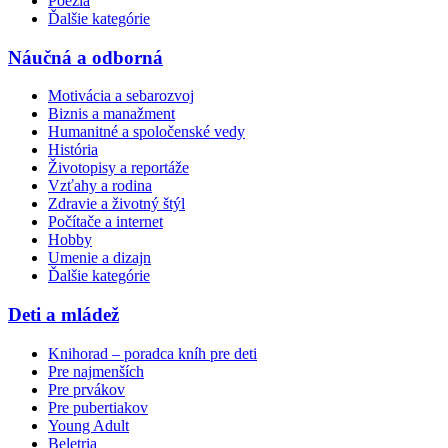
Poézia
Ďalšie kategórie
Náučná a odborná
Motivácia a sebarozvoj
Biznis a manažment
Humanitné a spoločenské vedy
História
Životopisy a reportáže
Vzťahy a rodina
Zdravie a životný štýl
Počítače a internet
Hobby
Umenie a dizajn
Ďalšie kategórie
Deti a mládež
Knihorad – poradca kníh pre deti
Pre najmenších
Pre prvákov
Pre pubertiakov
Young Adult
Beletria