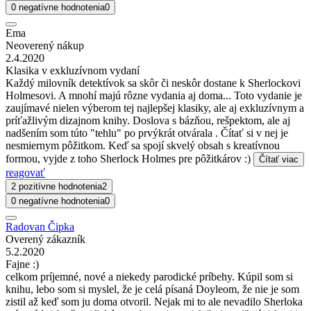
0 negatívne hodnotenia
0
Ema
Neoverený nákup
2.4.2020
Klasika v exkluzívnom vydaní
Každý milovník detektívok sa skôr či neskôr dostane k Sherlockovi
Holmesovi. A mnohí majú rôzne vydania aj doma... Toto vydanie je
zaujímavé nielen výberom tej najlepšej klasiky, ale aj exkluzívnym a
príťažlivým dizajnom knihy. Doslova s bázňou, rešpektom, ale aj
nadšením som túto "tehlu" po prvýkrát otvárala . Čítať si v nej je
nesmiernym pôžitkom. Keď sa spojí skvelý obsah s kreatívnou
formou, vyjde z toho Sherlock Holmes pre pôžitkárov :)
Čítať viac
reagovať
2 pozitívne hodnotenia
2
0 negatívne hodnotenia
0
Radovan Čipka
Overený zákazník
5.2.2020
Fajne :)
celkom príjemné, nové a niekedy parodické príbehy. Kúpil som si
knihu, lebo som si myslel, že je celá písaná Doyleom, že nie je som
zistil až keď som ju doma otvoril. Nejak mi to ale nevadilo Sherloka