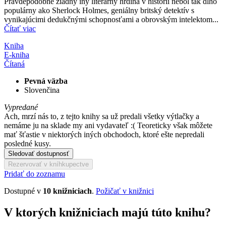
Pravdepodobne žiadny iný literárny hrdina v histórii nebol tak dlho
populárny ako Sherlock Holmes, geniálny britský detektív s
vynikajúcimi dedukčnými schopnosťami a obrovským intelektom...
Čítať viac
Kniha
E-kniha
Čítaná
Pevná väzba
Slovenčina
Vypredané
Ach, mrzí nás to, z tejto knihy sa už predali všetky výtlačky a
nemáme ju na sklade my ani vydavateľ :( Teoreticky však môžete
mať šťastie v niektorých iných obchodoch, ktoré ešte nepredali
posledné kusy.
Sledovať dostupnosť
Rezervovať v kníhkupectve
Pridať do zoznamu
Dostupné v
10 knižniciach
.
Požičať v knižnici
V ktorých knižniciach majú túto knihu?