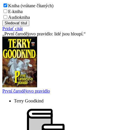
Kniha (vrátane čítaných)
E-kniha
Audiokniha
Sledovať titul
Pridať citát
První čarodějovo pravidlo: lidé jsou hloupí.
První čarodějovo pravidlo
Terry Goodkind