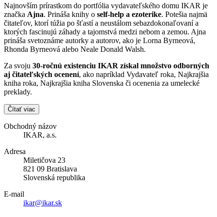
Najnovším prírastkom do portfólia vydavateľského domu IKAR je
značka
Ajna
. Prináša knihy o
self-help a ezoterike
. Potešia najmä
čitateľov, ktorí túžia po šťastí a neustálom sebazdokonaľovaní a
ktorých fascinujú záhady a tajomstvá medzi nebom a zemou. Ajna
prináša svetoznáme autorky a autorov, ako je Lorna Byrneová,
Rhonda Byrneová alebo Neale Donald Walsh.
Za svoju
30-ročnú existenciu IKAR získal množstvo odborných
aj čitateľských ocenení
, ako napríklad Vydavateľ roka, Najkrajšia
kniha roka, Najkrajšia kniha Slovenska či ocenenia za umelecké
preklady.
Čítať viac
Obchodný názov
IKAR, a.s.
Adresa
Miletičova 23
821 09 Bratislava
Slovenská republika
E-mail
ikar@ikar.sk