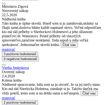
Miroslava Zigová
Neoverený nákup
22.5.2020
Nádherná kniha
Táto kniha je úplne skvelá. Hneď som si ju zamilovala,stránky sa
čítajú samé,doslova hltám každé napisané slovo. Veľmi odporúčam
kto má rád príbehy o Sherlockovi Holmesovi a jeho úžasnom
priateľovi dr. Watsonovi. Pestré príbehy od viacerých
spisovateľov,zaručene nesklamú. Teda aspoň u mňa veľká
spokojnosť. Jednoznačne skvelá kniha.
Čítať viac
reagovať
3 pozitívne hodnotenia
3
0 negatívne hodnotenia
0
Vierka Smieskova
Overený nákup
2.4.2020
Krásna kniha
Nádherné spracovanie, bála som sa ju otvoriť, že sa jej niečo stane.
Kto má rád Sherlocka Holmesa, zamiluje si ju. Takýto darček ma
vždy poteší, tento som si na delila sama a neľutujem.
Čítať viac
reagovať
2 pozitívne hodnotenia
2