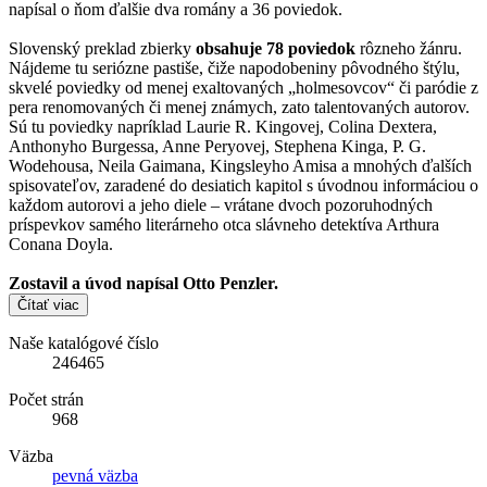
napísal o ňom ďalšie dva romány a 36 poviedok.
Slovenský preklad zbierky
obsahuje 78 poviedok
rôzneho žánru.
Nájdeme tu seriózne pastiše, čiže napodobeniny pôvodného štýlu,
skvelé poviedky od menej exaltovaných „holmesovcov“ či paródie z
pera renomovaných či menej známych, zato talentovaných autorov.
Sú tu poviedky napríklad Laurie R. Kingovej, Colina Dextera,
Anthonyho Burgessa, Anne Peryovej, Stephena Kinga, P. G.
Wodehousa, Neila Gaimana, Kingsleyho Amisa a mnohých ďalších
spisovateľov, zaradené do desiatich kapitol s úvodnou informáciou o
každom autorovi a jeho diele – vrátane dvoch pozoruhodných
príspevkov samého literárneho otca slávneho detektíva Arthura
Conana Doyla.
Zostavil a úvod napísal Otto Penzler.
Čítať viac
Naše katalógové číslo
246465
Počet strán
968
Väzba
pevná väzba