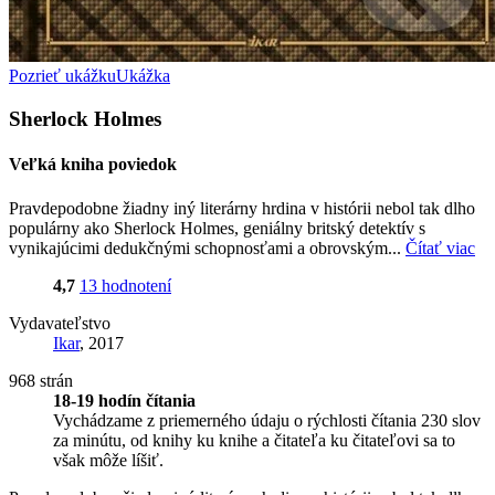
Pozrieť ukážku
Ukážka
Sherlock Holmes
Veľká kniha poviedok
Pravdepodobne žiadny iný literárny hrdina v histórii nebol tak dlho
populárny ako Sherlock Holmes, geniálny britský detektív s
vynikajúcimi dedukčnými schopnosťami a obrovským...
Čítať viac
4,7
13 hodnotení
Vydavateľstvo
Ikar
, 2017
968 strán
18-19 hodín čítania
Vychádzame z priemerného údaju o rýchlosti čítania 230 slov
za minútu, od knihy ku knihe a čitateľa ku čitateľovi sa to
však môže líšiť.