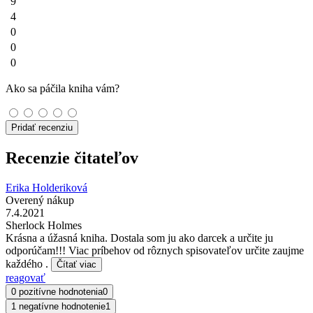
9
4
0
0
0
Ako sa páčila kniha vám?
Pridať recenziu
Recenzie čitateľov
Erika Holderiková
Overený nákup
7.4.2021
Sherlock Holmes
Krásna a úžasná kniha. Dostala som ju ako darcek a určite ju
odporúčam!!! Viac príbehov od rôznych spisovateľov určite zaujme
každého .
Čítať viac
reagovať
0 pozitívne hodnotenia
0
1 negatívne hodnotenie
1