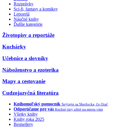
Rozprávky
Sci-fi, fantasy a komiksy
Leporelá
Náučné knihy
Ďalšie kategórie
Životopisy a reportáže
Kuchárky
Učebnice a slovníky
Náboženstvo a ezoterika
Mapy a cestovanie
Cudzojazyčná literatúra
Knihomoľský pomocník
Spýtajte sa Sherlocka, čo čítať
Odporúčame pre vás
Knižné tipy ušité na mieru vám
Všetky knihy
Knihy roka 2025
Bestsellery