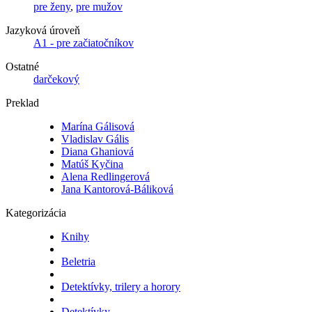
pre ženy
,
pre mužov
Jazyková úroveň
A1 - pre začiatočníkov
Ostatné
darčekový
Preklad
Marína Gálisová
Vladislav Gális
Diana Ghaniová
Matúš Kyčina
Alena Redlingerová
Jana Kantorová-Báliková
Kategorizácia
Knihy
Beletria
Detektívky, trilery a horory
Detektívky