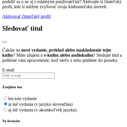
podeliť sa o ne aj s ostatnými používateľmi? Aktivujte si čítateľský
profil, kde si môžete zvyšovať svoju knihomoľskú úroveň.
Aktivovať čitateľský profil
Sledovať titul
Čakáte na
nové vydanie, preklad alebo naskladnenie tejto
knihy
? Máte záujem o
e-knihu alebo audioknihu
? Sledujte titul a
pošleme vám upozornenie, keď niečo z toho pridáme do ponuky.
E-mail
Zaujíma ma
len toto vydanie
aj iné vydania (v jazyku slovenčina)
aj iné vydania (v akomkoľvek jazyku)
Vo formáte