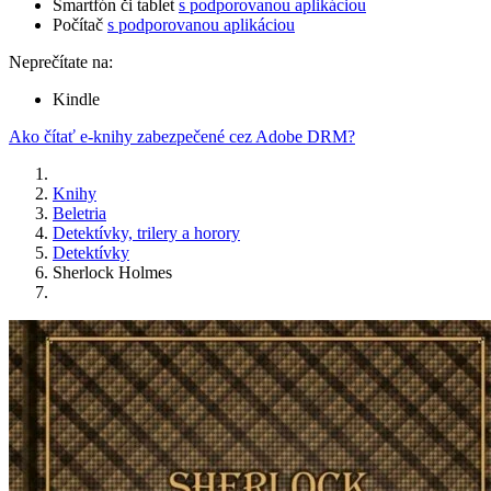
Smartfón či tablet
s podporovanou aplikáciou
Počítač
s podporovanou aplikáciou
Neprečítate na:
Kindle
Ako čítať e-knihy zabezpečené cez Adobe DRM?
Knihy
Beletria
Detektívky, trilery a horory
Detektívky
Sherlock Holmes