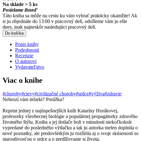
Na sklade > 5 ks
Posielame ihneď
Táto kniha sa môže na cestu ku vám vybrať prakticky okamžite! Ak
si ju objednáte do 13:00 v pracovný deň, odošleme vám ju ešte
dnes, inak najneskôr nasledujúci pracovný deň.
Do košíka
Popis knihy
Podrobnosti
Recenzie
O autorovi
Vydavateľstvo
Viac o knihe
#choroby
#cievy
#civilizačné choroby
#srdce
#výživa
#zdravie
Nehrozí vám infarkt? Porážka?
Reprint jednej z najúspešnejších kníh Kataríny Horákovej,
profesorky všeobecnej biológie a populárnej propagátorky zdravého
životného štýlu. Kniha a jej dotlače boli v minulosti niekoľkokrát
vypredané do posledného výtlačku a tak ju autorka nielen doplnila o
nové poznatky, ale predovšetkým ju rozšírila aj o svoje skúsenosti so
starostlivosťou o srdce a o predlžovanie si života.