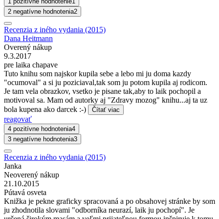
1 pozitívne hodnotenie
1
2 negatívne hodnotenia
2
Recenzia z iného vydania (2015)
Dana Heitmann
Overený nákup
9.3.2017
pre laika chapave
Tuto knihu som najskor kupila sebe a lebo mi ju doma kazdy
"ocumoval" a si ju poziciaval,tak som ju potom kupila aj rodicom.
Je tam vela obrazkov, vsetko je pisane tak,aby to laik pochopil a
motivoval sa. Mam od autorky aj "Zdravy mozog" knihu...aj ta uz
bola kupena ako darcek :-)
Čítať viac
reagovať
4 pozitívne hodnotenia
4
3 negatívne hodnotenia
3
Recenzia z iného vydania (2015)
Janka
Neoverený nákup
21.10.2015
Pútavá osveta
Knižka je pekne graficky spracovaná a po obsahovej stránke by som
ju zhodnotila slovami "odborníka neurazí, laik ju pochopí". Je
určená širokým masám a veľmi prijateľnou formou inšpiruje k tomu,