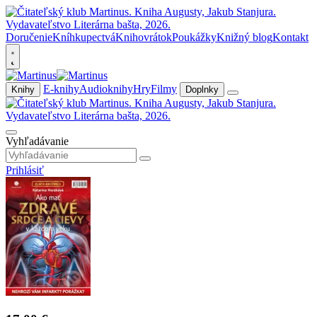
Doručenie
Kníhkupectvá
Knihovrátok
Poukážky
Knižný blog
Kontakt
E-knihy
Audioknihy
Hry
Filmy
Knihy
Doplnky
Vyhľadávanie
Prihlásiť