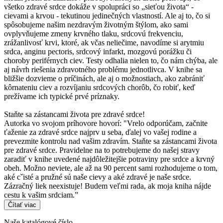
všetko zdravé srdce dokáže v spolupráci so „sieťou života“ -
cievami a krvou - tekutinou jedinečných vlastností. Ale aj to, čo si
spôsobujeme našim nezdravým životným štýlom, ako sami
ovplyvňujeme zmeny krvného tlaku, srdcovú frekvenciu,
zrážanlivosť krvi, ktoré, ak včas neliečime, navodíme si arytmiu
srdca, anginu pectoris, srdcový infarkt, mozgovú porážku či
choroby periférnych ciev. Testy odhalia nielen to, čo nám chýba, ale
aj návrh riešenia zdravotného problému jednotlivca. V knihe sa
bližšie dozvieme o príčinách, ale aj o možnostiach, ako zabrániť
kôrnateniu ciev a rozvíjaniu srdcových chorôb, čo robiť, keď
prežívame ich typické prvé príznaky.
Staňte sa zástancami života pre zdravé srdce!
Autorka vo svojom príhovore hovorí: "Vrelo odporúčam, začnite
ťaženie za zdravé srdce najprv u seba, ďalej vo vašej rodine a
prevezmite kontrolu nad vašim zdravím. Staňte sa zástancami života
pre zdravé srdce. Pravidelne na to potrebujeme do našej stravy
zaradiť v knihe uvedené najdôležitejšie potraviny pre srdce a krvný
obeh. Možno neviete, ale až na 90 percent sami rozhodujeme o tom,
aké cˇisté a pružné sú naše cievy a aké zdravé je naše srdce.
Zázračný liek neexistuje! Budem veľmi rada, ak moja kniha nájde
cestu k vašim srdciam.”
Čítať viac
Naše katalógové číslo