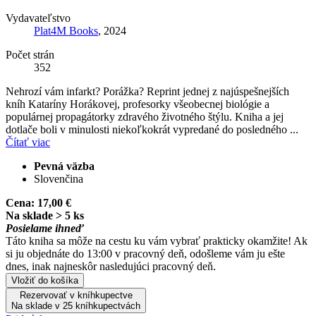
Vydavateľstvo
Plat4M Books
, 2024
Počet strán
352
Nehrozí vám infarkt? Porážka? Reprint jednej z najúspešnejších
kníh Kataríny Horákovej, profesorky všeobecnej biológie a
populárnej propagátorky zdravého životného štýlu. Kniha a jej
dotlače boli v minulosti niekoľkokrát vypredané do posledného ...
Čítať viac
Pevná väzba
Slovenčina
Cena:
17,00 €
Na sklade > 5 ks
Posielame ihneď
Táto kniha sa môže na cestu ku vám vybrať prakticky okamžite! Ak
si ju objednáte do 13:00 v pracovný deň, odošleme vám ju ešte
dnes, inak najneskôr nasledujúci pracovný deň.
Vložiť do košíka
Rezervovať v kníhkupectve
Na sklade v 25 kníhkupectvách