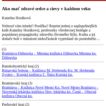
Ako mať zdravé srdce a cievy v každom veku
Katarína Horáková
Nehrozí vám infarkt? Porážka? Reprint jednej z najúspešnejších
kníh Kataríny Horákovej, profesorky všeobecnej biológie a
populárnej propagátorky zdravého životného štýlu. Kniha a jej
dotlače boli v minulosti niekoľkokrát vypredané do posledného ...
(1)
Bratislava-Dúbravka -
Miestna knižnica Dúbravka
Miestna kn.
Dúbravka
Banskobystrický kraj (2)
Rimavská Sobota -
Knižnica M. Hrebendu
Kn. M. Hrebendu
Zvolen -
Krajská knižnica Ľ. Štúra
Krajská kn.
Bratislavský kraj (3)
Bratislava -
Knižnica Nové Mesto
Kn. Nové Mesto
Bratislava -
Slovenská lekárska knižnica
Slov. lekárska kn.
Častá -
Obecná
knižnica
Obecná kn.
Prešovský kraj (2)