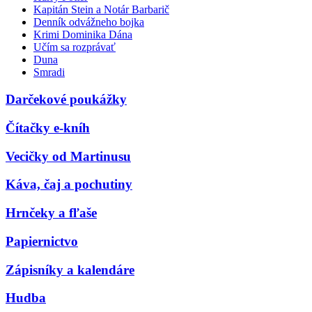
Kapitán Stein a Notár Barbarič
Denník odvážneho bojka
Krimi Dominika Dána
Učím sa rozprávať
Duna
Smradi
Darčekové poukážky
Čítačky e-kníh
Vecičky od Martinusu
Káva, čaj a pochutiny
Hrnčeky a fľaše
Papiernictvo
Zápisníky a kalendáre
Hudba