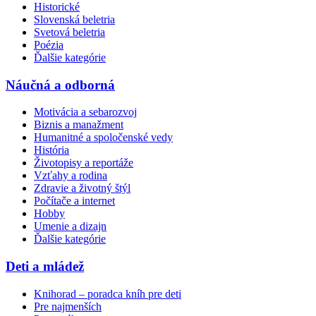
Historické
Slovenská beletria
Svetová beletria
Poézia
Ďalšie kategórie
Náučná a odborná
Motivácia a sebarozvoj
Biznis a manažment
Humanitné a spoločenské vedy
História
Životopisy a reportáže
Vzťahy a rodina
Zdravie a životný štýl
Počítače a internet
Hobby
Umenie a dizajn
Ďalšie kategórie
Deti a mládež
Knihorad – poradca kníh pre deti
Pre najmenších