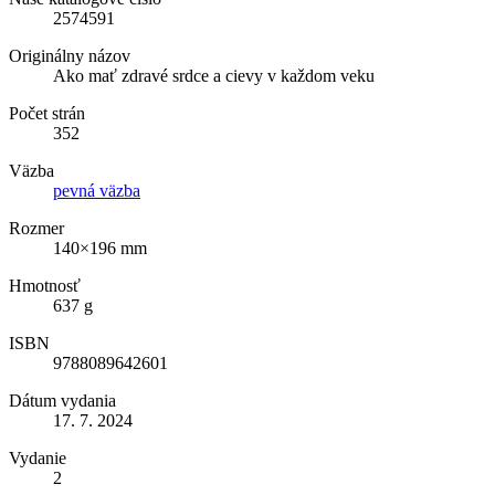
2574591
Originálny názov
Ako mať zdravé srdce a cievy v každom veku
Počet strán
352
Väzba
pevná väzba
Rozmer
140×196 mm
Hmotnosť
637 g
ISBN
9788089642601
Dátum vydania
17. 7. 2024
Vydanie
2