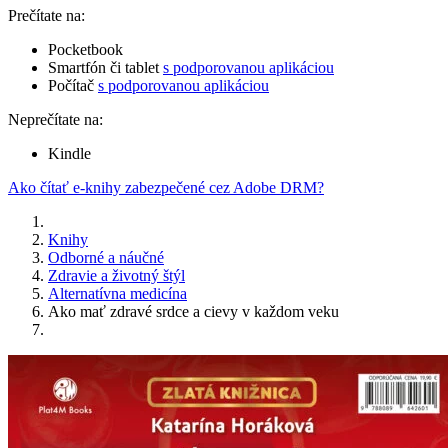
Prečítate na:
Pocketbook
Smartfón či tablet
s podporovanou aplikáciou
Počítač
s podporovanou aplikáciou
Neprečítate na:
Kindle
Ako čítať e-knihy zabezpečené cez Adobe DRM?
Knihy
Odborné a náučné
Zdravie a životný štýl
Alternatívna medicína
Ako mať zdravé srdce a cievy v každom veku