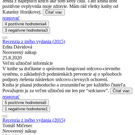
Jenda z najlepších kních aké som kedy čítal. Táto kniha dosť
pozitívne ovplyvnila moje zdravie. Mám rád všetky knihy od
Kataríny Horákovej.
Čítať viac
reagovať
4 pozitívne hodnotenia
4
3 negatívne hodnotenia
3
Recenzia z iného vydania (2015)
Edita Dávidová
Neoverený nákup
25.8.2020
Veľmi užitočné informácie
V knihe sa dočítame o správnom fungovaní srdcovo-cievneho
systému, o základných podmienkách prevencie aj o spôsoboch
podpory riešenia násleekov srdcovo-cievnych ochorení.
Kniha je písaná jednoducho a zrozumiteľne pre každého čitateľa.
Považujem ju za veľmi užitočnú nie len pre “srdciarov”.
Čítať viac
reagovať
5 pozitívne hodnotenia
5
1 negatívne hodnotenie
1
Recenzia z iného vydania (2015)
Tomáš Mičenec
Neoverený nákup