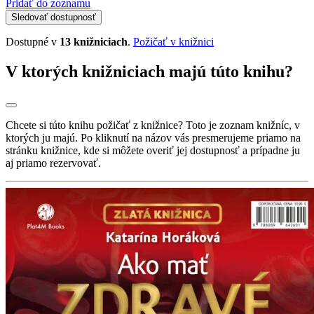
Pridať do zoznamu
Sledovať dostupnosť
Dostupné v
13 knižniciach
.
Požičať v knižnici
V ktorých knižniciach majú túto knihu?
Chcete si túto knihu požičať z knižnice? Toto je zoznam knižníc, v
ktorých ju majú. Po kliknutí na názov vás presmerujeme priamo na
stránku knižnice, kde si môžete overiť jej dostupnosť a prípadne ju
aj priamo rezervovať.