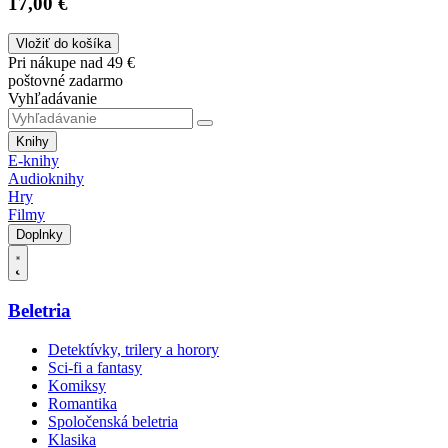
17,00 €
Vložiť do košíka
Pri nákupe nad 49 €
poštovné zadarmo
Vyhľadávanie
Knihy
E-knihy
Audioknihy
Hry
Filmy
Doplnky
Beletria
Detektívky, trilery a horory
Sci-fi a fantasy
Komiksy
Romantika
Spoločenská beletria
Klasika