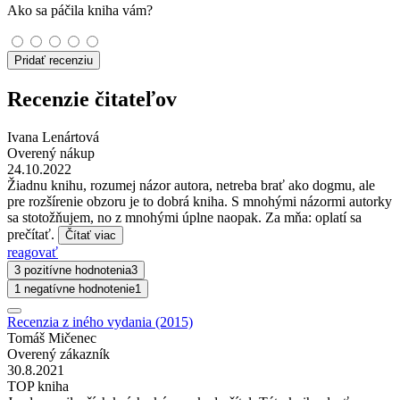
Ako sa páčila kniha vám?
Pridať recenziu
Recenzie čitateľov
Ivana Lenártová
Overený nákup
24.10.2022
Žiadnu knihu, rozumej názor autora, netreba brať ako dogmu, ale
pre rozšírenie obzoru je to dobrá kniha. S mnohými názormi autorky
sa stotožňujem, no z mnohými úplne naopak. Za mňa: oplatí sa
prečítať.
Čítať viac
reagovať
3 pozitívne hodnotenia
3
1 negatívne hodnotenie
1
Recenzia z iného vydania (2015)
Tomáš Mičenec
Overený zákazník
30.8.2021
TOP kniha