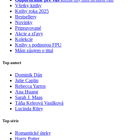
Knižné tipy ušité na mieru vám
Všetky knihy
Knihy roka 2025
Bestsellery
Novinky
Pripravované
Akcie a zľavy
Kolekcie
Knihy s podporou FPU
Mám záujem o titul
Top autori
Dominik Dán
Julie Caplin
Rebecca Yarros
Ana Huang
Sarah J. Maas
Táňa Keleová Vasilková
Lucinda Riley
Top série
Romantické úteky
Harry Potter