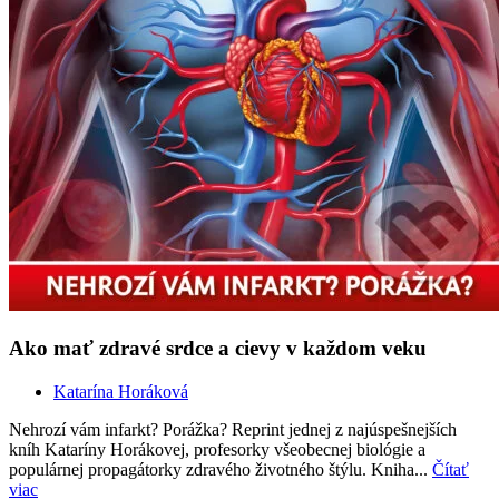
Ako mať zdravé srdce a cievy v každom veku
Katarína Horáková
Nehrozí vám infarkt? Porážka? Reprint jednej z najúspešnejších
kníh Kataríny Horákovej, profesorky všeobecnej biológie a
populárnej propagátorky zdravého životného štýlu. Kniha...
Čítať
viac