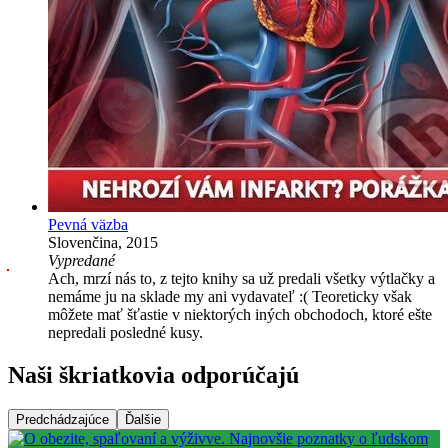
Pevná väzba
Slovenčina, 2015
Vypredané
Ach, mrzí nás to, z tejto knihy sa už predali všetky výtlačky a
nemáme ju na sklade my ani vydavateľ :( Teoreticky však
môžete mať šťastie v niektorých iných obchodoch, ktoré ešte
nepredali posledné kusy.
Naši škriatkovia odporúčajú
Predchádzajúce
Ďalšie