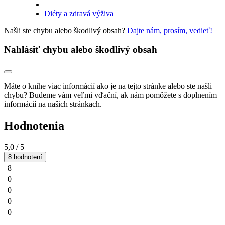
Diéty a zdravá výživa
Našli ste chybu alebo škodlivý obsah?
Dajte nám, prosím, vedieť!
Nahlásiť chybu alebo škodlivý obsah
Máte o knihe viac informácií ako je na tejto stránke alebo ste našli
chybu? Budeme vám veľmi vďační, ak nám pomôžete s doplnením
informácií na našich stránkach.
Hodnotenia
5,0
/ 5
8 hodnotení
8
0
0
0
0