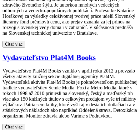
zdravého životného štýlu. Je autorkou mnohých vedeckých,
odborných a vedecko-populárnych publikácií. Profesorke Kataríne
Horákovej za výsledky celoživotnej tvorivej práce udelil Slovenský
literárny fond prémiovú cenu, ako prejav uznania za jej prínos na
rozvoji slovenskej vedy doma i v zahraničí. V súčasnosti prednáša
na Slovenskej technickej univerzite v Bratislave.
Čítať viac
Vydavateľstvo Plat4M Books
Vydavateľstvo Plat4M Books vzniklo v apríli roku 2012 a prevzalo
všetky aktivity knižnej sekcie digitálnej agentúry Plat4M.
Vydavateľská aktivita Plat4M Books je pokračovateľom publikačnej
tradície vydavateľstiev Semic Media, Foxi a Metro Media, ktoré v
rokoch 1998 až 2010 priniesli na slovenský, český a maďarský trh
viac ako 150 knižných titulov s celkovým predajom vyše tri milióny
výtlačkov. Patria sem knihy, ktoré vyšli aj v desiatich dotlačiach a v
státisícových nákladoch ako napríklad Oddelená strava, Detoxikácia
organizmu, Monitor zdravia alebo Varíme s Podravkou.
Čítať viac