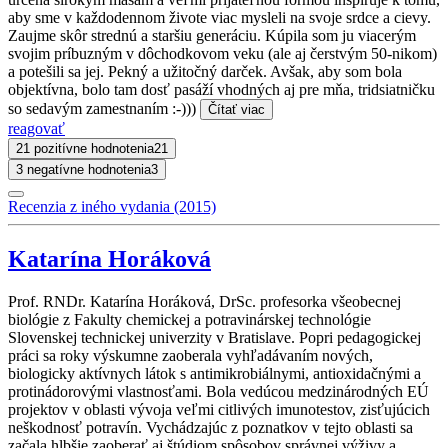
aby sme v každodennom živote viac mysleli na svoje srdce a cievy.
Zaujme skôr strednú a staršiu generáciu. Kúpila som ju viacerým
svojim príbuzným v dôchodkovom veku (ale aj čerstvým 50-nikom)
a potešili sa jej. Pekný a užitočný darček. Avšak, aby som bola
objektívna, bolo tam dosť pasáží vhodných aj pre mňa, tridsiatničku
so sedavým zamestnaním :-)))
Čítať viac
reagovať
21 pozitívne hodnotenia
21
3 negatívne hodnotenia
3
Recenzia z iného vydania (2015)
Katarína Horáková
Prof. RNDr. Katarína Horáková, DrSc. profesorka všeobecnej
biológie z Fakulty chemickej a potravinárskej technológie
Slovenskej technickej univerzity v Bratislave. Popri pedagogickej
práci sa roky výskumne zaoberala vyhľadávaním nových,
biologicky aktívnych látok s antimikrobiálnymi, antioxidačnými a
protinádorovými vlastnosťami. Bola vedúcou medzinárodných EÚ
projektov v oblasti vývoja veľmi citlivých imunotestov, zisťujúcich
neškodnosť potravín. Vychádzajúc z poznatkov v tejto oblasti sa
začala hlbšie zaoberať aj štúdiom spôsobov správnej výživy a