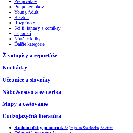
Pre prvákov
Pre pubertiakov
Young Adult
Beletria
Rozprávky
Sci-fi, fantasy a komiksy
Leporelá
Náučné knihy
Ďalšie kategórie
Životopisy a reportáže
Kuchárky
Učebnice a slovníky
Náboženstvo a ezoterika
Mapy a cestovanie
Cudzojazyčná literatúra
Knihomoľský pomocník
Spýtajte sa Sherlocka, čo čítať
Odporúčame pre vás