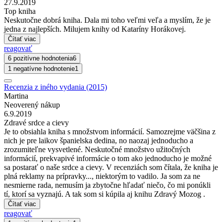
27.9.2019
Top kniha
Neskutočne dobrá kniha. Dala mi toho veľmi veľa a myslím, že je
jedna z najlepších. Milujem knihy od Kataríny Horákovej.
Čítať viac
reagovať
6 pozitívne hodnotenia
6
1 negatívne hodnotenie
1
Recenzia z iného vydania (2015)
Martina
Neoverený nákup
6.9.2019
Zdravé srdce a cievy
Je to obsiahla kniha s množstvom informácií. Samozrejme väčšina z
nich je pre laikov španielska dedina, no naozaj jednoducho a
zrozumiteľne vysvetlené. Neskutočné množstvo užitočných
informácií, prekvapivé informácie o tom ako jednoducho je možné
sa postarať o naše srdce a cievy. V recenziách som čítala, že kniha je
plná reklamy na prípravky..., niektorým to vadilo. Ja som za ne
nesmierne rada, nemusím ja zbytočne hľadať niečo, čo mi ponúkli
tí, ktorí sa vyznajú. A tak som si kúpila aj knihu Zdravý Mozog .
Čítať viac
reagovať