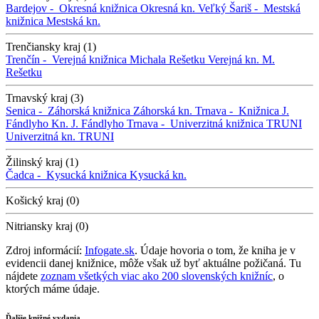
Bardejov -
Okresná knižnica
Okresná kn.
Veľký Šariš -
Mestská
knižnica
Mestská kn.
Trenčiansky kraj (1)
Trenčín -
Verejná knižnica Michala Rešetku
Verejná kn. M.
Rešetku
Trnavský kraj (3)
Senica -
Záhorská knižnica
Záhorská kn.
Trnava -
Knižnica J.
Fándlyho
Kn. J. Fándlyho
Trnava -
Univerzitná knižnica TRUNI
Univerzitná kn. TRUNI
Žilinský kraj (1)
Čadca -
Kysucká knižnica
Kysucká kn.
Košický kraj (0)
Nitriansky kraj (0)
Zdroj informácií:
Infogate.sk
. Údaje hovoria o tom, že kniha je v
evidencii danej knižnice, môže však už byť aktuálne požičaná. Tu
nájdete
zoznam všetkých viac ako 200 slovenských knižníc
, o
ktorých máme údaje.
Ďalšie knižné vydania