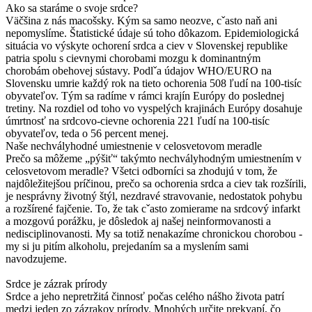
Ako sa staráme o svoje srdce?
Väčšina z nás macošsky. Kým sa samo neozve, cˇasto naň ani
nepomyslíme. Štatistické údaje sú toho dôkazom. Epidemiologická
situácia vo výskyte ochorení srdca a ciev v Slovenskej republike
patria spolu s cievnymi chorobami mozgu k dominantným
chorobám obehovej sústavy. Podlˇa údajov WHO/EURO na
Slovensku umrie každý rok na tieto ochorenia 508 ľudí na 100-tisíc
obyvateľov. Tým sa radíme v rámci krajín Európy do poslednej
tretiny. Na rozdiel od toho vo vyspelých krajinách Európy dosahuje
úmrtnosť na srdcovo-cievne ochorenia 221 ľudí na 100-tisíc
obyvateľov, teda o 56 percent menej.
Naše nechvályhodné umiestnenie v celosvetovom meradle
Prečo sa môžeme „pýšiť“ takýmto nechvályhodným umiestnením v
celosvetovom meradle? Všetci odborníci sa zhodujú v tom, že
najdôležitejšou príčinou, prečo sa ochorenia srdca a ciev tak rozšírili,
je nesprávny životný štýl, nezdravé stravovanie, nedostatok pohybu
a rozšírené fajčenie. To, že tak cˇasto zomierame na srdcový infarkt
a mozgovú porážku, je dôsledok aj našej neinformovanosti a
nedisciplinovanosti. My sa totiž nenakazíme chronickou chorobou -
my si ju pitím alkoholu, prejedaním sa a myslením sami
navodzujeme.
Srdce je zázrak prírody
Srdce a jeho nepretržitá činnosť počas celého nášho života patrí
medzi jeden zo zázrakov prírody. Mnohých určite prekvapí, čo