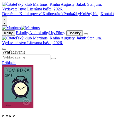
Doručenie
Kníhkupectvá
Knihovrátok
Poukážky
Knižný blog
Kontakt
E-knihy
Audioknihy
Hry
Filmy
Knihy
Doplnky
Vyhľadávanie
Prihlásiť