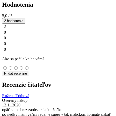
Hodnotenia
5,0
/ 5
2 hodnotenia
2
0
0
0
0
Ako sa páčila kniha vám?
Pridať recenziu
Recenzie čitateľov
Ružena Tóthová
Overený nákup
12.11.2020
opäť som si raz zaobstarala knižočku
poviedky mám veľmi rada, je super v tak maličkom formáte získať