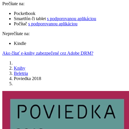
Prečítate na:
Pocketbook
Smartfón či tablet
s podporovanou aplikáciou
Počítač
s podporovanou aplikáciou
Neprečítate na:
Kindle
Ako čítať e-knihy zabezpečené cez Adobe DRM?
Knihy
Beletria
Poviedka 2018