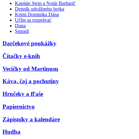
Kapitán Stein a Notár Barbarič
Denník odvážneho bojka
Krimi Dominika Dána
Učím sa rozprávať
Duna
Smradi
Darčekové poukážky
Čítačky e-kníh
Vecičky od Martinusu
Káva, čaj a pochutiny
Hrnčeky a fľaše
Papiernictvo
Zápisníky a kalendáre
Hudba