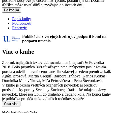
posledné kusy. Ak ju chcete mať rýchlo, ponáhľajte sa! Dodanie
ďalších môže trvať dlhšie, zvyčajne do šiestich dní.
Do košíka
Popis knihy
Podrobnosti
Recenzie
Publikáciu z verejných zdrojov podporil Fond na
podporu umenia.
Viac o knihe
Zborník najlepších textov 22. ročníka literárnej súťaže Poviedka
2018. Bolo prijatých 348 súťažných prác, príspevky posudzovala
porota a udelila hlavnú cenu Jane Turzákovej a sedem prémií získali:
Agáta Brozová, Martin Greguš, Barbora Hrínová, Karlos Kolbas,
Dominika Moravčíková, Miša Petrovičová a Petra Števonková.
V knihe je okrem všetkých ocenených poviedok aj predslov
predsednícky poroty Svetlany Žuchovej, štatistické údaje a názvy
poviedok, ktoré postúpili do druhého a tretieho kola. Na konci knihy
je prihláška pre účastníkov ďalších ročníkov súťaže.
Čítať viac
Naše katalógové číslo