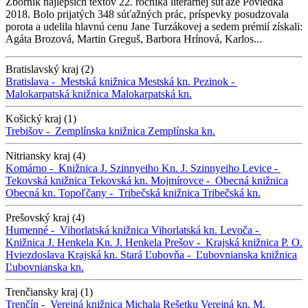
Zborník najlepších textov 22. ročníka literárnej súťaže Poviedka
2018. Bolo prijatých 348 súťažných prác, príspevky posudzovala
porota a udelila hlavnú cenu Jane Turzákovej a sedem prémií získali:
Agáta Brozová, Martin Greguš, Barbora Hrínová, Karlos...
Bratislavský kraj (2)
Bratislava -
Mestská knižnica
Mestská kn.
Pezinok -
Malokarpatská knižnica
Malokarpatská kn.
Košický kraj (1)
Trebišov -
Zemplínska knižnica
Zemplínska kn.
Nitriansky kraj (4)
Komárno -
Knižnica J. Szinnyeiho
Kn. J. Szinnyeiho
Levice -
Tekovská knižnica
Tekovská kn.
Mojmírovce -
Obecná knižnica
Obecná kn.
Topoľčany -
Tribečská knižnica
Tribečská kn.
Prešovský kraj (4)
Humenné -
Vihorlatská knižnica
Vihorlatská kn.
Levoča -
Knižnica J. Henkela
Kn. J. Henkela
Prešov -
Krajská knižnica P. O.
Hviezdoslava
Krajská kn.
Stará Ľubovňa -
Ľubovnianska knižnica
Ľubovnianska kn.
Trenčiansky kraj (1)
Trenčín -
Verejná knižnica Michala Rešetku
Verejná kn. M.