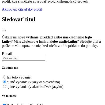
profil, kde si môžete zvyšovať svoju knihomoľskú úroveň.
Aktivovať čitateľský profil
Sledovať titul
Čakáte na
nové vydanie, preklad alebo naskladnenie tejto
knihy
? Máte záujem o
e-knihu alebo audioknihu
? Sledujte titul a
pošleme vám upozornenie, keď niečo z toho pridáme do ponuky.
E-mail
Zaujíma ma
len toto vydanie
aj iné vydania (v jazyku slovenčina)
aj iné vydania (v akomkoľvek jazyku)
Vo formáte