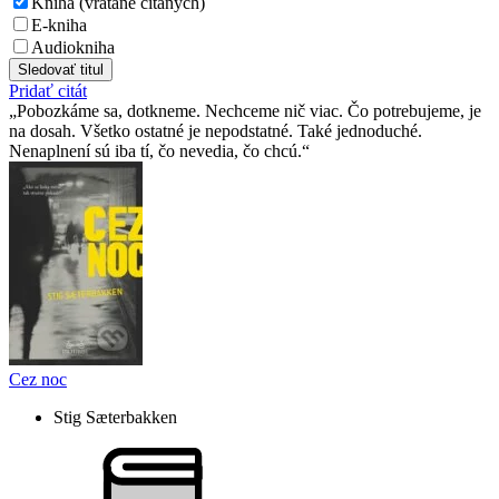
Kniha (vrátane čítaných)
E-kniha
Audiokniha
Sledovať titul
Pridať citát
Pobozkáme sa, dotkneme. Nechceme nič viac. Čo potrebujeme, je
na dosah. Všetko ostatné je nepodstatné. Také jednoduché.
Nenaplnení sú iba tí, čo nevedia, čo chcú.
Cez noc
Stig Sæterbakken