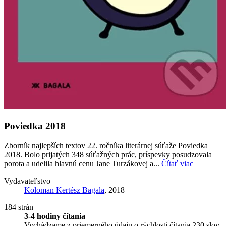
Poviedka 2018
Zborník najlepších textov 22. ročníka literárnej súťaže Poviedka
2018. Bolo prijatých 348 súťažných prác, príspevky posudzovala
porota a udelila hlavnú cenu Jane Turzákovej a...
Čítať viac
Vydavateľstvo
Koloman Kertész Bagala
, 2018
184 strán
3-4 hodiny čítania
Vychádzame z priemerného údaju o rýchlosti čítania 230 slov