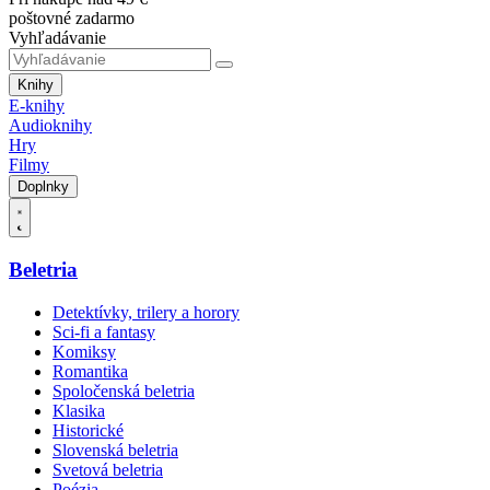
poštovné zadarmo
Vyhľadávanie
Knihy
E-knihy
Audioknihy
Hry
Filmy
Doplnky
Beletria
Detektívky, trilery a horory
Sci-fi a fantasy
Komiksy
Romantika
Spoločenská beletria
Klasika
Historické
Slovenská beletria
Svetová beletria
Poézia