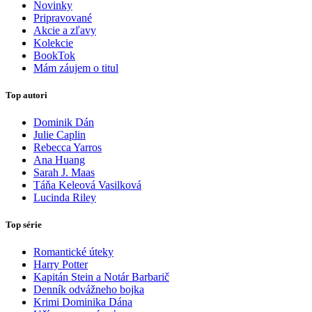
Novinky
Pripravované
Akcie a zľavy
Kolekcie
BookTok
Mám záujem o titul
Top autori
Dominik Dán
Julie Caplin
Rebecca Yarros
Ana Huang
Sarah J. Maas
Táňa Keleová Vasilková
Lucinda Riley
Top série
Romantické úteky
Harry Potter
Kapitán Stein a Notár Barbarič
Denník odvážneho bojka
Krimi Dominika Dána