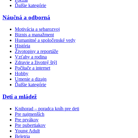
Ďalšie kategórie
Náučná a odborná
Motivácia a sebarozvoj
Biznis a manažment
Humanitné a spoločenské vedy
História
Životopisy a reportáže
Vzťahy a rodina
Zdravie a životný štýl
Počítače a internet
Hobby
Umenie a dizajn
Ďalšie kategórie
Deti a mládež
Knihorad – poradca kníh pre deti
Pre najmenších
Pre prvákov
Pre pubertiakov
Young Adult
Beletria