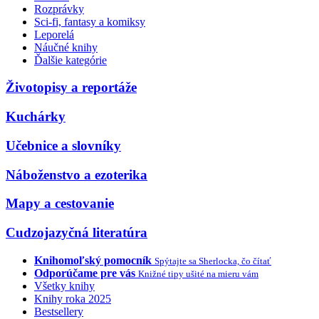
Rozprávky
Sci-fi, fantasy a komiksy
Leporelá
Náučné knihy
Ďalšie kategórie
Životopisy a reportáže
Kuchárky
Učebnice a slovníky
Náboženstvo a ezoterika
Mapy a cestovanie
Cudzojazyčná literatúra
Knihomoľský pomocník
Spýtajte sa Sherlocka, čo čítať
Odporúčame pre vás
Knižné tipy ušité na mieru vám
Všetky knihy
Knihy roka 2025
Bestsellery