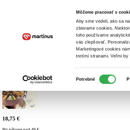
Doručenie
Kníhkupectvá
Knihovrátok
Poukážky
Knižný blog
Kontakt
Môžeme pracovať s cooki
Aby sme vedeli, ako sa na 
zbierame cookies. Niektor
E-knihy
Audioknihy
Hry
Filmy
Knihy
Doplnky
toho používame analytické
vás zlepšovať. Personaliz
Vyhľadávanie
Marketingové cookies nám 
tretími stranami. Veľmi b
Prihlásiť
Výber
Potrebné
P
súhlasu
18,75 €
Pri nákupe nad 49 €