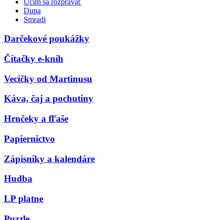
Učím sa rozprávať
Duna
Smradi
Darčekové poukážky
Čítačky e-kníh
Vecičky od Martinusu
Káva, čaj a pochutiny
Hrnčeky a fľaše
Papiernictvo
Zápisníky a kalendáre
Hudba
LP platne
Puzzle