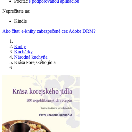
Počítač
s podporovanou aplikáciou
Neprečítate na:
Kindle
Ako čítať e-knihy zabezpečené cez Adobe DRM?
Knihy
Kuchárky
Národná kuchyňa
Krása korejského jídla