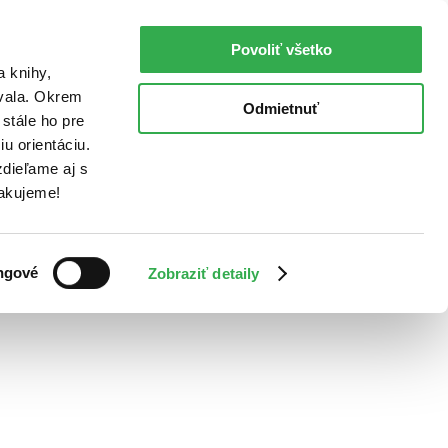
Povoliť všetko
a knihy,
ovala. Okrem
Odmietnuť
stále ho pre
u orientáciu.
dieľame aj s
Ďakujeme!
ngové
Zobraziť detaily