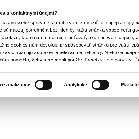
es a kontaktnými údajmi?
našom webe správate, a mohli vám zobraziť tie najlepšie tipy n
é sú naozaj potrebné a bez nich by naša stránka vôbec nefung
 cookies, ktoré nám umožňujú zisťovať, ako náš web funguje, a 
ačné cookies nám dovoľujú prispôsobovať stránku pre vašu lepši
zas umožňujú zobrazenie relevantnej reklamy. Niektoré údaje z
y nám pomohlo, keby sme mohli používať všetky tieto cookies. 
ersonalizačné
Analytické
Marketi