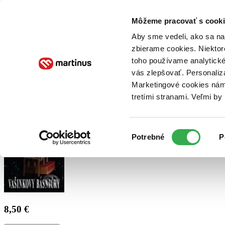
Doručenie
Kníhkupectvá
Knihovrátok
Poukážky
Knižný blog
Kontakt
Môžeme pracovať s cooki
Aby sme vedeli, ako sa na 
zbierame cookies. Niektor
E-knihy
Audioknihy
Hry
Filmy
Knihy
Doplnky
toho používame analytické
vás zlepšovať. Personaliz
Vyhľadávanie
Marketingové cookies nám 
tretími stranami. Veľmi b
Prihlásiť
Výber
Potrebné
P
súhlasu
8,50 €