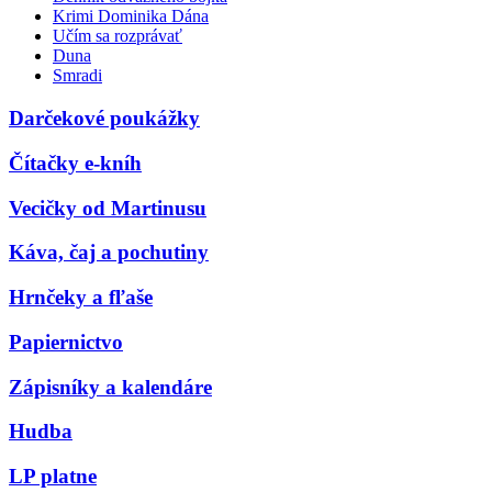
Krimi Dominika Dána
Učím sa rozprávať
Duna
Smradi
Darčekové poukážky
Čítačky e-kníh
Vecičky od Martinusu
Káva, čaj a pochutiny
Hrnčeky a fľaše
Papiernictvo
Zápisníky a kalendáre
Hudba
LP platne