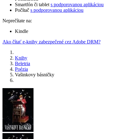
Smartfón či tablet
s podporovanou aplikáciou
Počítač
s podporovanou aplikáciou
Neprečítate na:
Kindle
Ako čítať e-knihy zabezpečené cez Adobe DRM?
Knihy
Beletria
Poézia
Vašinkovy básničky