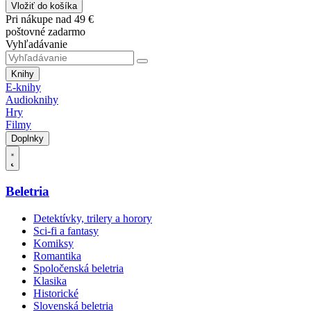
Vložiť do košíka
Pri nákupe nad 49 €
poštovné zadarmo
Vyhľadávanie
Knihy
E-knihy
Audioknihy
Hry
Filmy
Doplnky
Beletria
Detektívky, trilery a horory
Sci-fi a fantasy
Komiksy
Romantika
Spoločenská beletria
Klasika
Historické
Slovenská beletria