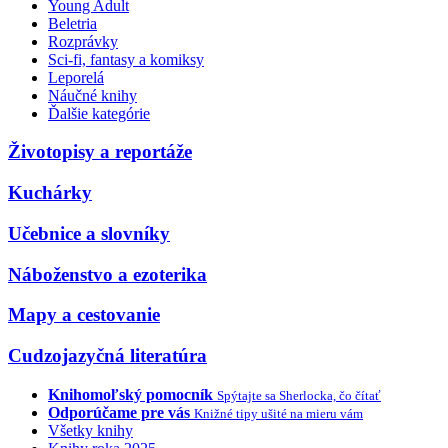
Young Adult
Beletria
Rozprávky
Sci-fi, fantasy a komiksy
Leporelá
Náučné knihy
Ďalšie kategórie
Životopisy a reportáže
Kuchárky
Učebnice a slovníky
Náboženstvo a ezoterika
Mapy a cestovanie
Cudzojazyčná literatúra
Knihomoľský pomocník
Spýtajte sa Sherlocka, čo čítať
Odporúčame pre vás
Knižné tipy ušité na mieru vám
Všetky knihy