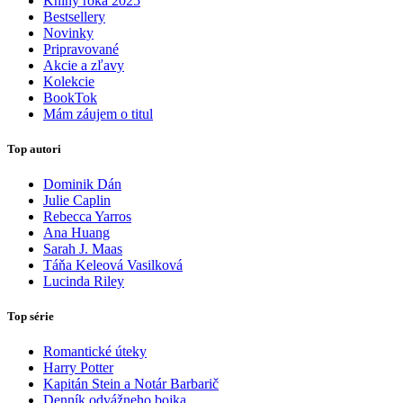
Knihy roka 2025
Bestsellery
Novinky
Pripravované
Akcie a zľavy
Kolekcie
BookTok
Mám záujem o titul
Top autori
Dominik Dán
Julie Caplin
Rebecca Yarros
Ana Huang
Sarah J. Maas
Táňa Keleová Vasilková
Lucinda Riley
Top série
Romantické úteky
Harry Potter
Kapitán Stein a Notár Barbarič
Denník odvážneho bojka