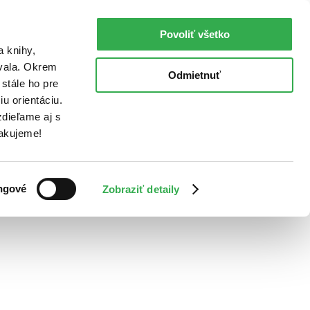
Povoliť všetko
a knihy,
ovala. Okrem
Odmietnuť
stále ho pre
u orientáciu.
dieľame aj s
Ďakujeme!
ngové
Zobraziť detaily