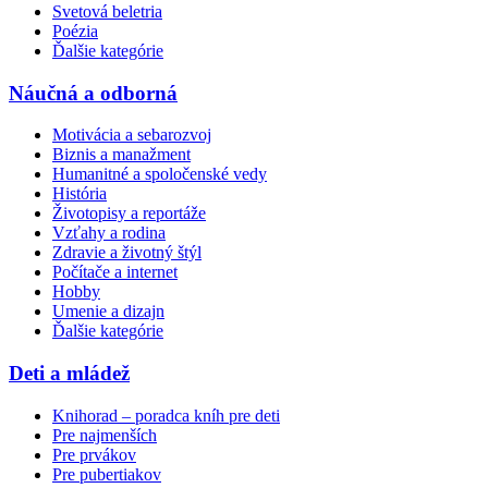
Svetová beletria
Poézia
Ďalšie kategórie
Náučná a odborná
Motivácia a sebarozvoj
Biznis a manažment
Humanitné a spoločenské vedy
História
Životopisy a reportáže
Vzťahy a rodina
Zdravie a životný štýl
Počítače a internet
Hobby
Umenie a dizajn
Ďalšie kategórie
Deti a mládež
Knihorad – poradca kníh pre deti
Pre najmenších
Pre prvákov
Pre pubertiakov