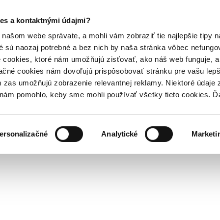
es a kontaktnými údajmi?
našom webe správate, a mohli vám zobraziť tie najlepšie tipy n
é sú naozaj potrebné a bez nich by naša stránka vôbec nefung
 cookies, ktoré nám umožňujú zisťovať, ako náš web funguje, a 
ačné cookies nám dovoľujú prispôsobovať stránku pre vašu lepši
zas umožňujú zobrazenie relevantnej reklamy. Niektoré údaje z
y nám pomohlo, keby sme mohli používať všetky tieto cookies. 
ersonalizačné
Analytické
Marketi