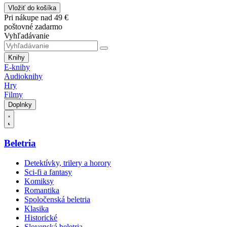
Vložiť do košíka
Pri nákupe nad 49 €
poštovné zadarmo
Vyhľadávanie
Knihy
E-knihy
Audioknihy
Hry
Filmy
Doplnky
Beletria
Detektívky, trilery a horory
Sci-fi a fantasy
Komiksy
Romantika
Spoločenská beletria
Klasika
Historické
Slovenská beletria