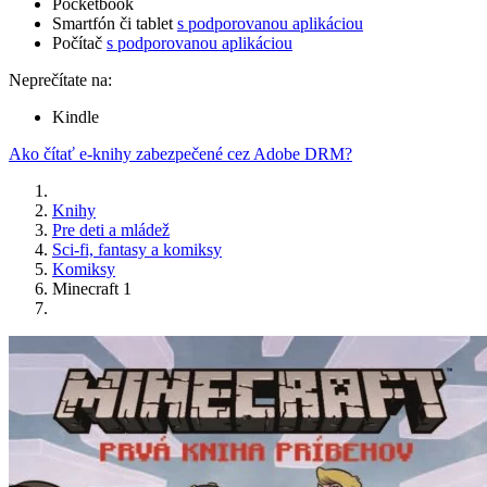
Pocketbook
Smartfón či tablet
s podporovanou aplikáciou
Počítač
s podporovanou aplikáciou
Neprečítate na:
Kindle
Ako čítať e-knihy zabezpečené cez Adobe DRM?
Knihy
Pre deti a mládež
Sci-fi, fantasy a komiksy
Komiksy
Minecraft 1