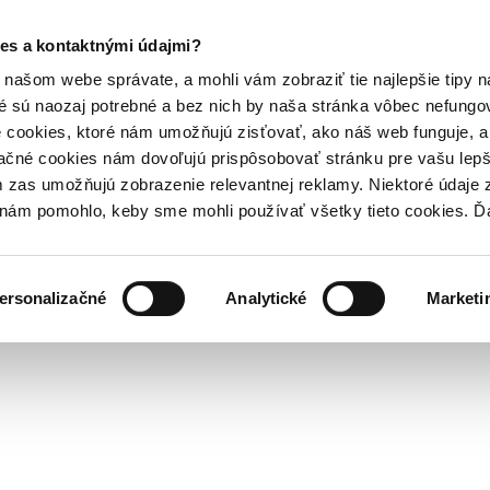
es a kontaktnými údajmi?
našom webe správate, a mohli vám zobraziť tie najlepšie tipy n
é sú naozaj potrebné a bez nich by naša stránka vôbec nefung
 cookies, ktoré nám umožňujú zisťovať, ako náš web funguje, a 
ačné cookies nám dovoľujú prispôsobovať stránku pre vašu lepši
zas umožňujú zobrazenie relevantnej reklamy. Niektoré údaje z
y nám pomohlo, keby sme mohli používať všetky tieto cookies. 
ersonalizačné
Analytické
Marketi