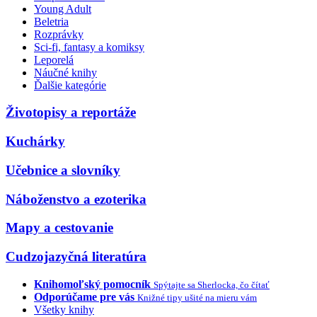
Young Adult
Beletria
Rozprávky
Sci-fi, fantasy a komiksy
Leporelá
Náučné knihy
Ďalšie kategórie
Životopisy a reportáže
Kuchárky
Učebnice a slovníky
Náboženstvo a ezoterika
Mapy a cestovanie
Cudzojazyčná literatúra
Knihomoľský pomocník
Spýtajte sa Sherlocka, čo čítať
Odporúčame pre vás
Knižné tipy ušité na mieru vám
Všetky knihy