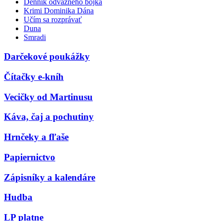
Denník odvážneho bojka
Krimi Dominika Dána
Učím sa rozprávať
Duna
Smradi
Darčekové poukážky
Čítačky e-kníh
Vecičky od Martinusu
Káva, čaj a pochutiny
Hrnčeky a fľaše
Papiernictvo
Zápisníky a kalendáre
Hudba
LP platne