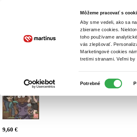
Doručenie
Kníhkupectvá
Knihovrátok
Poukážky
Knižný blog
Kontakt
Môžeme pracovať s cooki
Aby sme vedeli, ako sa na 
zbierame cookies. Niektor
E-knihy
Audioknihy
Hry
Filmy
Knihy
Doplnky
toho používame analytické
vás zlepšovať. Personaliz
Vyhľadávanie
Marketingové cookies nám 
tretími stranami. Veľmi b
Prihlásiť
Výber
Potrebné
P
súhlasu
9,60 €