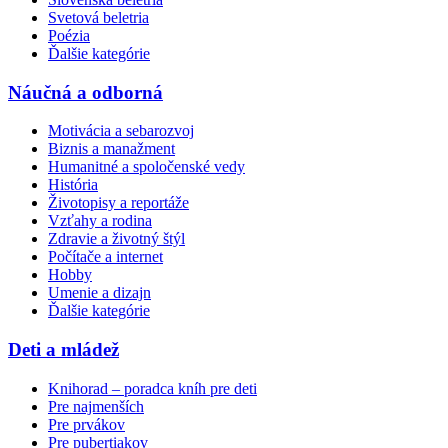
Svetová beletria
Poézia
Ďalšie kategórie
Náučná a odborná
Motivácia a sebarozvoj
Biznis a manažment
Humanitné a spoločenské vedy
História
Životopisy a reportáže
Vzťahy a rodina
Zdravie a životný štýl
Počítače a internet
Hobby
Umenie a dizajn
Ďalšie kategórie
Deti a mládež
Knihorad – poradca kníh pre deti
Pre najmenších
Pre prvákov
Pre pubertiakov