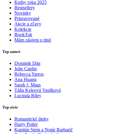
Knihy roka 2025
Bestsellery
Novinky
Pripravované
Akcie a zľavy
Kolekcie
BookTok
Mám záujem o titul
Top autori
Dominik Dán
Julie Caplin
Rebecca Yarros
Ana Huang
Sarah J. Maas
Táňa Keleová Vasilková
Lucinda Riley
Top série
Romantické úteky
Harry Potter
Kapitán Stein a Notár Barbarič