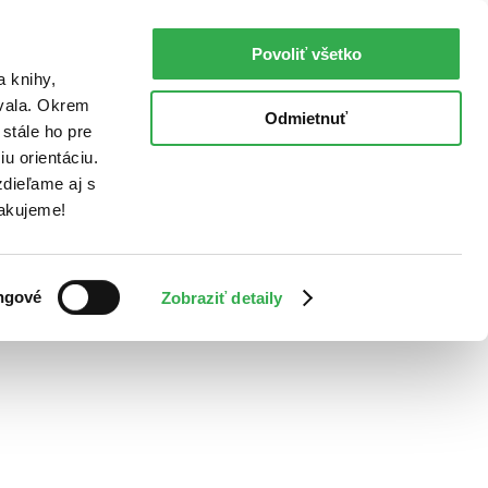
Povoliť všetko
a knihy,
ovala. Okrem
Odmietnuť
stále ho pre
u orientáciu.
dieľame aj s
Ďakujeme!
ngové
Zobraziť detaily