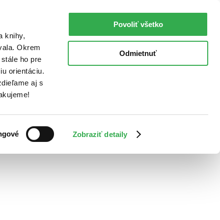
Povoliť všetko
a knihy,
ovala. Okrem
Odmietnuť
stále ho pre
u orientáciu.
dieľame aj s
Ďakujeme!
ngové
Zobraziť detaily