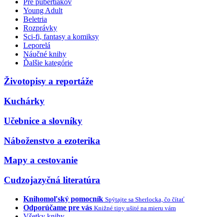
Pre pubertiakov
Young Adult
Beletria
Rozprávky
Sci-fi, fantasy a komiksy
Leporelá
Náučné knihy
Ďalšie kategórie
Životopisy a reportáže
Kuchárky
Učebnice a slovníky
Náboženstvo a ezoterika
Mapy a cestovanie
Cudzojazyčná literatúra
Knihomoľský pomocník
Spýtajte sa Sherlocka, čo čítať
Odporúčame pre vás
Knižné tipy ušité na mieru vám
Všetky knihy