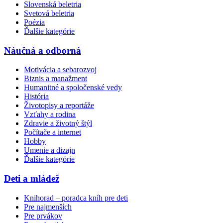
Slovenská beletria
Svetová beletria
Poézia
Ďalšie kategórie
Náučná a odborná
Motivácia a sebarozvoj
Biznis a manažment
Humanitné a spoločenské vedy
História
Životopisy a reportáže
Vzťahy a rodina
Zdravie a životný štýl
Počítače a internet
Hobby
Umenie a dizajn
Ďalšie kategórie
Deti a mládež
Knihorad – poradca kníh pre deti
Pre najmenších
Pre prvákov