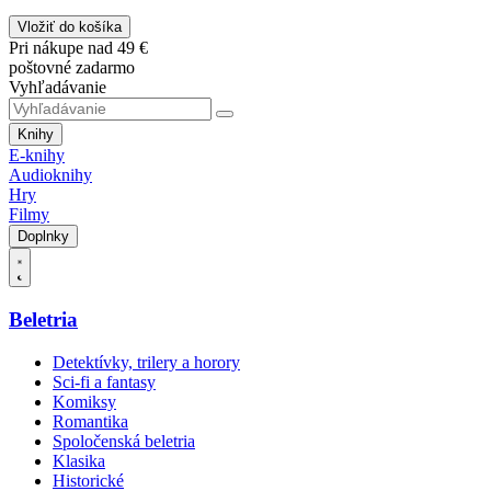
Vložiť do košíka
Pri nákupe nad 49 €
poštovné zadarmo
Vyhľadávanie
Knihy
E-knihy
Audioknihy
Hry
Filmy
Doplnky
Beletria
Detektívky, trilery a horory
Sci-fi a fantasy
Komiksy
Romantika
Spoločenská beletria
Klasika
Historické