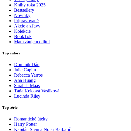
Knihy roka 2025
Bestsellery
Novinky
Pripravované
Akcie a zľavy
Kolekcie
BookTok
Mám záujem o titul
Top autori
Dominik Dán
Julie Caplin
Rebecca Yarros
Ana Huang
Sarah J. Maas
Táňa Keleová Vasilková
Lucinda Riley
Top série
Romantické úteky
Harry Potter
Kapitán Stein a Notár Barbarič