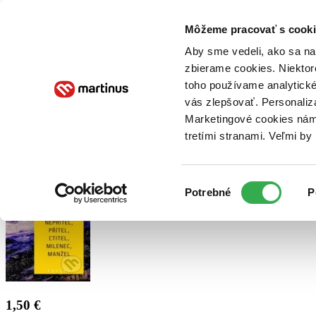
Doručenie
Kníhkupectvá
Knihovrátok
Poukážky
Knižný blog
Kontakt
Môžeme pracovať s cooki
Aby sme vedeli, ako sa na 
zbierame cookies. Niektor
E-knihy
Audioknihy
Hry
Filmy
Knihy
Doplnky
toho používame analytické
vás zlepšovať. Personaliz
Vyhľadávanie
Marketingové cookies nám 
tretími stranami. Veľmi b
Prihlásiť
Výber
Potrebné
P
súhlasu
1,50 €