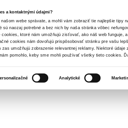
es a kontaktnými údajmi?
našom webe správate, a mohli vám zobraziť tie najlepšie tipy n
é sú naozaj potrebné a bez nich by naša stránka vôbec nefung
 cookies, ktoré nám umožňujú zisťovať, ako náš web funguje, a 
ačné cookies nám dovoľujú prispôsobovať stránku pre vašu lepši
zas umožňujú zobrazenie relevantnej reklamy. Niektoré údaje z
y nám pomohlo, keby sme mohli používať všetky tieto cookies. 
ersonalizačné
Analytické
Marketi