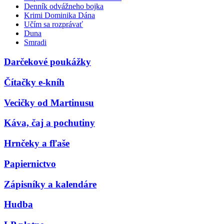
Denník odvážneho bojka
Krimi Dominika Dána
Učím sa rozprávať
Duna
Smradi
Darčekové poukážky
Čítačky e-kníh
Vecičky od Martinusu
Káva, čaj a pochutiny
Hrnčeky a fľaše
Papiernictvo
Zápisníky a kalendáre
Hudba