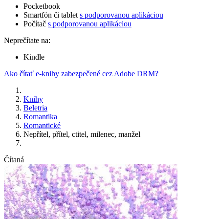
Pocketbook
Smartfón či tablet
s podporovanou aplikáciou
Počítač
s podporovanou aplikáciou
Neprečítate na:
Kindle
Ako čítať e-knihy zabezpečené cez Adobe DRM?
Knihy
Beletria
Romantika
Romantické
Nepřítel, přítel, ctitel, milenec, manžel
Čítaná