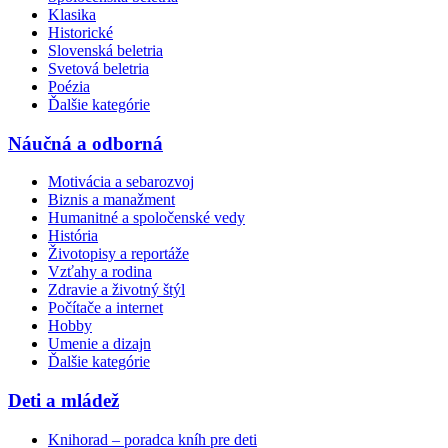
Klasika
Historické
Slovenská beletria
Svetová beletria
Poézia
Ďalšie kategórie
Náučná a odborná
Motivácia a sebarozvoj
Biznis a manažment
Humanitné a spoločenské vedy
História
Životopisy a reportáže
Vzťahy a rodina
Zdravie a životný štýl
Počítače a internet
Hobby
Umenie a dizajn
Ďalšie kategórie
Deti a mládež
Knihorad – poradca kníh pre deti