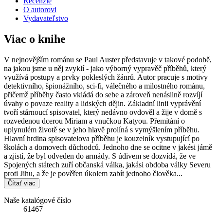
Recenzie
O autorovi
Vydavateľstvo
Viac o knihe
V nejnovějším románu se Paul Auster představuje v takové podobě,
na jakou jsme u něj zvyklí - jako výborný vypravěč příběhů, který
využívá postupy a prvky pokleslých žánrů. Autor pracuje s motivy
detektivního, špionážního, sci-fi, válečného a milostného románu,
přičemž příběhy často vkládá do sebe a zároveň nenásilně rozvíjí
úvahy o povaze reality a lidských dějin. Základní linii vyprávění
tvoří stárnoucí spisovatel, který nedávno ovdověl a žije v domě s
rozvedenou dcerou Miriam a vnučkou Katyou. Přemítání o
uplynulém životě se v jeho hlavě prolíná s vymýšlením příběhu.
Hlavní hrdina spisovatelova příběhu je kouzelník vystupující po
školách a domovech důchodců. Jednoho dne se ocitne v jakési jámě
a zjistí, že byl odveden do armády. S údivem se dozvídá, že ve
Spojených státech zuří občanská válka, jakási obdoba války Severu
proti Jihu, a že je pověřen úkolem zabít jednoho člověka...
Čítať viac
Naše katalógové číslo
61467