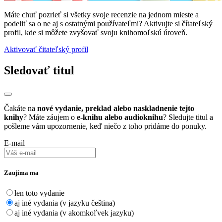
Máte chuť pozrieť si všetky svoje recenzie na jednom mieste a
podeliť sa o ne aj s ostatnými používateľmi? Aktivujte si čítateľský
profil, kde si môžete zvyšovať svoju knihomoľskú úroveň.
Aktivovať čitateľský profil
Sledovať titul
Čakáte na
nové vydanie, preklad alebo naskladnenie tejto
knihy
? Máte záujem o
e-knihu alebo audioknihu
? Sledujte titul a
pošleme vám upozornenie, keď niečo z toho pridáme do ponuky.
E-mail
Zaujíma ma
len toto vydanie
aj iné vydania (v jazyku čeština)
aj iné vydania (v akomkoľvek jazyku)