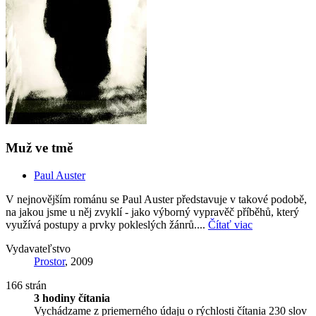
Muž ve tmě
Paul Auster
V nejnovějším románu se Paul Auster představuje v takové podobě,
na jakou jsme u něj zvyklí - jako výborný vypravěč příběhů, který
využívá postupy a prvky pokleslých žánrů....
Čítať viac
Vydavateľstvo
Prostor
, 2009
166 strán
3 hodiny čítania
Vychádzame z priemerného údaju o rýchlosti čítania 230 slov