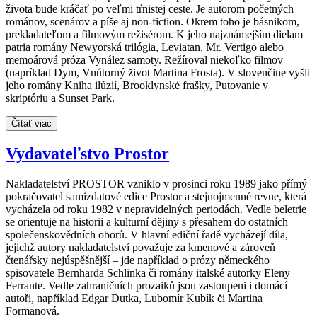
života bude kráčať po veľmi tŕnistej ceste. Je autorom početných
románov, scenárov a píše aj non-fiction. Okrem toho je básnikom,
prekladateľom a filmovým režisérom. K jeho najznámejším dielam
patria romány Newyorská trilógia, Leviatan, Mr. Vertigo alebo
memoárová próza Vynález samoty. Režíroval niekoľko filmov
(napríklad Dym, Vnútorný život Martina Frosta). V slovenčine vyšli
jeho romány Kniha ilúzií, Brooklynské frašky, Putovanie v
skriptóriu a Sunset Park.
Čítať viac
Vydavateľstvo Prostor
Nakladatelství PROSTOR vzniklo v prosinci roku 1989 jako přímý
pokračovatel samizdatové edice Prostor a stejnojmenné revue, která
vycházela od roku 1982 v nepravidelných periodách. Vedle beletrie
se orientuje na historii a kulturní dějiny s přesahem do ostatních
společenskovědních oborů. V hlavní ediční řadě vycházejí díla,
jejichž autory nakladatelství považuje za kmenové a zároveň
čtenářsky nejúspěšnější – jde například o prózy německého
spisovatele Bernharda Schlinka či romány italské autorky Eleny
Ferrante. Vedle zahraničních prozaiků jsou zastoupeni i domácí
autoři, například Edgar Dutka, Lubomír Kubík či Martina
Formanová.