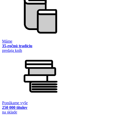
Máme
35-ročnú tradíciu
predaja kníh
Ponúkame vyše
250 000 titulov
na sklade