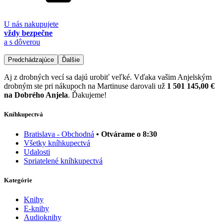
U nás nakupujete
vždy bezpečne
a s dôverou
Predchádzajúce
Ďalšie
Aj z drobných vecí sa dajú urobiť veľké. Vďaka vašim Anjelským
drobným ste pri nákupoch na Martinuse darovali už
1 501 145,00 €
na Dobrého Anjela
. Ďakujeme!
Kníhkupectvá
Bratislava - Obchodná
• Otvárame o 8:30
Všetky kníhkupectvá
Udalosti
Spriatelené kníhkupectvá
Kategórie
Knihy
E-knihy
Audioknihy