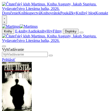
Doručenie
Kníhkupectvá
Knihovrátok
Poukážky
Knižný blog
Kontakt
E-knihy
Audioknihy
Hry
Filmy
Knihy
Doplnky
Vyhľadávanie
Prihlásiť