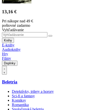
13,16 €
Pri nákupe nad 49 €
poštovné zadarmo
Vyhľadávanie
Knihy
E-knihy
Audioknihy
Hry
Filmy
Doplnky
Beletria
Detektívky, trilery a horory
Sci-fi a fantasy
Komiksy
Romantika
Spoločenská beletria