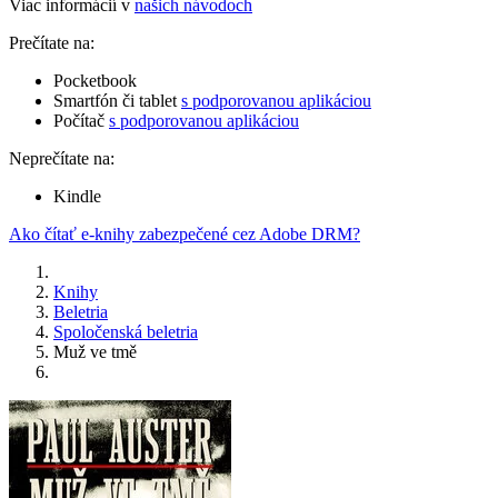
Viac informácií v
našich návodoch
Prečítate na:
Pocketbook
Smartfón či tablet
s podporovanou aplikáciou
Počítač
s podporovanou aplikáciou
Neprečítate na:
Kindle
Ako čítať e-knihy zabezpečené cez Adobe DRM?
Knihy
Beletria
Spoločenská beletria
Muž ve tmě