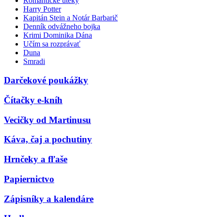
Romantické úteky
Harry Potter
Kapitán Stein a Notár Barbarič
Denník odvážneho bojka
Krimi Dominika Dána
Učím sa rozprávať
Duna
Smradi
Darčekové poukážky
Čítačky e-kníh
Vecičky od Martinusu
Káva, čaj a pochutiny
Hrnčeky a fľaše
Papiernictvo
Zápisníky a kalendáre