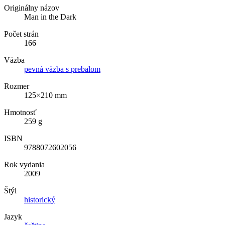
Originálny názov
Man in the Dark
Počet strán
166
Väzba
pevná väzba s prebalom
Rozmer
125×210 mm
Hmotnosť
259 g
ISBN
9788072602056
Rok vydania
2009
Štýl
historický
Jazyk