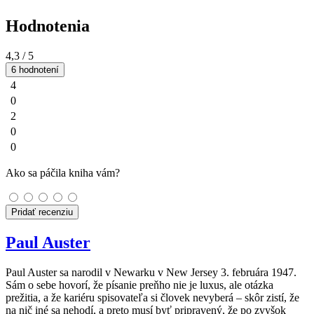
Hodnotenia
4,3
/ 5
6 hodnotení
4
0
2
0
0
Ako sa páčila kniha vám?
Pridať recenziu
Paul Auster
Paul Auster sa narodil v Newarku v New Jersey 3. februára 1947.
Sám o sebe hovorí, že písanie preňho nie je luxus, ale otázka
prežitia, a že kariéru spisovateľa si človek nevyberá – skôr zistí, že
na nič iné sa nehodí, a preto musí byť pripravený, že po zvyšok