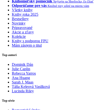
Knihomoľský pomocník
Spýtajte sa Sherlocka, čo čítať
Odporúčame pre vás
Knižné tipy ušité na mieru vám
Všetky knihy
Knihy roka 2025
Bestsellery
Novinky
Pripravované
Akcie a zľavy
Kolekcie
Knihy s podporou FPU
Mám záujem o titul
Top autori
Dominik Dán
Julie Caplin
Rebecca Yarros
Ana Huang
Sarah J. Maas
Táňa Keleová Vasilková
Lucinda Riley
Top série