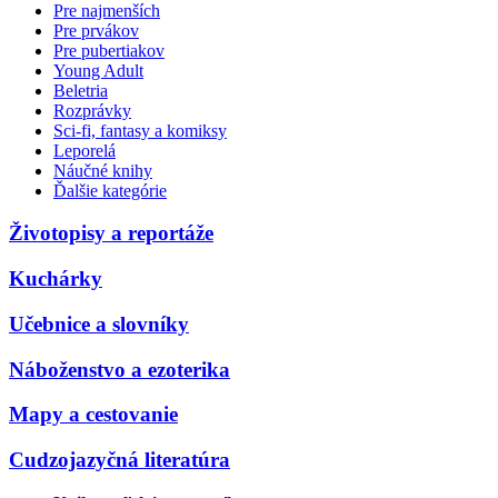
Pre najmenších
Pre prvákov
Pre pubertiakov
Young Adult
Beletria
Rozprávky
Sci-fi, fantasy a komiksy
Leporelá
Náučné knihy
Ďalšie kategórie
Životopisy a reportáže
Kuchárky
Učebnice a slovníky
Náboženstvo a ezoterika
Mapy a cestovanie
Cudzojazyčná literatúra