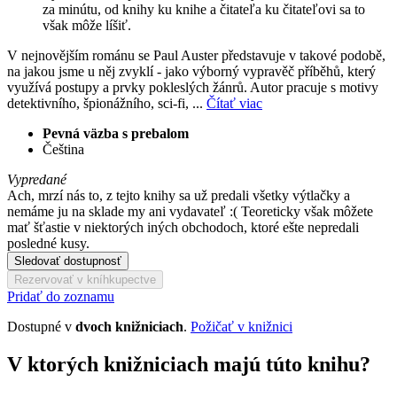
za minútu, od knihy ku knihe a čitateľa ku čitateľovi sa to
však môže líšiť.
V nejnovějším románu se Paul Auster představuje v takové podobě,
na jakou jsme u něj zvyklí - jako výborný vypravěč příběhů, který
využívá postupy a prvky pokleslých žánrů. Autor pracuje s motivy
detektivního, špionážního, sci-fi, ...
Čítať viac
Pevná väzba s prebalom
Čeština
Vypredané
Ach, mrzí nás to, z tejto knihy sa už predali všetky výtlačky a
nemáme ju na sklade my ani vydavateľ :( Teoreticky však môžete
mať šťastie v niektorých iných obchodoch, ktoré ešte nepredali
posledné kusy.
Sledovať dostupnosť
Rezervovať v kníhkupectve
Pridať do zoznamu
Dostupné v
dvoch knižniciach
.
Požičať v knižnici
V ktorých knižniciach majú túto knihu?