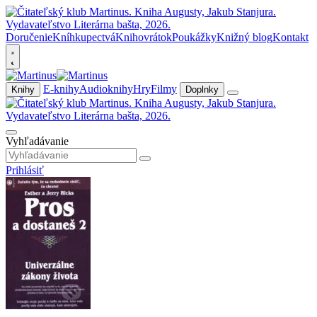
Doručenie
Kníhkupectvá
Knihovrátok
Poukážky
Knižný blog
Kontakt
E-knihy
Audioknihy
Hry
Filmy
Knihy
Doplnky
Vyhľadávanie
Prihlásiť