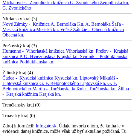
Michalovce -
Zemplínska knižnica G. Zvonického
Zemplínska kn.
G. Zvonického
Nitriansky kraj (3)
Nové Zámky -
Knižnica A. Bernoláka
Kn. A. Bernoláka
Šaľa -
Mestská knižnica
Mestská kn.
Veľké Zálužie -
Obecná knižnica
Obecná kn.
Prešovský kraj (3)
Humenné -
Vihorlatská knižnica
Vihorlatská kn.
Prešov -
Krajská
knižnica P. O. Hviezdoslava
Krajská kn.
Svidník -
Podduklianska
knižnica
Podduklianska kn.
Žilinský kraj (4)
Čadca -
Kysucká knižnica
Kysucká kn.
Liptovský Mikuláš -
Liptovská knižnica G. F. Belopotockého
Liptovská kn. G. F.
Belopotockého
Martin -
Turčianska knižnica
Turčianska kn.
Žilina
-
Krajská knižnica
Krajská kn.
Trenčiansky kraj (0)
Trnavský kraj (0)
Zdroj informácií:
Infogate.sk
. Údaje hovoria o tom, že kniha je v
evidencii danej knižnice, môže však už byť aktuálne požičaná. Tu