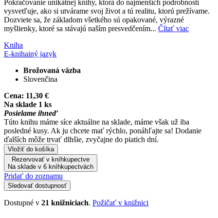
Pokračovanie unikátnej knihy, ktorá do najmenších podrobností
vysvetľuje, ako si utvárame svoj život a tú realitu, ktorú prežívame.
Dozviete sa, že základom všetkého sú opakované, výrazné
myšlienky, ktoré sa stávajú naším presvedčením...
Čítať viac
Kniha
E-kniha
iný jazyk
Brožovaná väzba
Slovenčina
Cena:
11,30 €
Na sklade 1 ks
Posielame ihneď
Túto knihu máme síce aktuálne na sklade, máme však už iba
posledné kusy. Ak ju chcete mať rýchlo, ponáhľajte sa! Dodanie
ďalších môže trvať dlhšie, zvyčajne do piatich dní.
Vložiť do košíka
Rezervovať v kníhkupectve
Na sklade v 6 kníhkupectvách
Pridať do zoznamu
Sledovať dostupnosť
Dostupné v
21 knižniciach
.
Požičať v knižnici