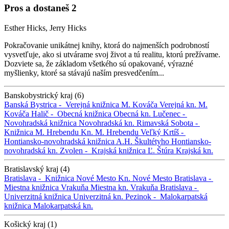
Pros a dostaneš 2
Esther Hicks, Jerry Hicks
Pokračovanie unikátnej knihy, ktorá do najmenších podrobností
vysvetľuje, ako si utvárame svoj život a tú realitu, ktorú prežívame.
Dozviete sa, že základom všetkého sú opakované, výrazné
myšlienky, ktoré sa stávajú naším presvedčením...
Banskobystrický kraj (6)
Banská Bystrica -
Verejná knižnica M. Kováča
Verejná kn. M.
Kováča
Halič -
Obecná knižnica
Obecná kn.
Lučenec -
Novohradská knižnica
Novohradská kn.
Rimavská Sobota -
Knižnica M. Hrebendu
Kn. M. Hrebendu
Veľký Krtíš -
Hontiansko-novohradská knižnica A.H. Škultétyho
Hontiansko-
novohradská kn.
Zvolen -
Krajská knižnica Ľ. Štúra
Krajská kn.
Bratislavský kraj (4)
Bratislava -
Knižnica Nové Mesto
Kn. Nové Mesto
Bratislava -
Miestna knižnica Vrakuňa
Miestna kn. Vrakuňa
Bratislava -
Univerzitná knižnica
Univerzitná kn.
Pezinok -
Malokarpatská
knižnica
Malokarpatská kn.
Košický kraj (1)