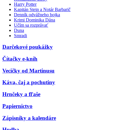
Harry Potter
Kapitán Stein a Notár Barbarič
Denník odvážneho bojka
Krimi Dominika Dána
Učím sa rozprávať
Duna
Smradi
Darčekové poukážky
Čítačky e-kníh
Vecičky od Martinusu
Káva, čaj a pochutiny
Hrnčeky a fľaše
Papiernictvo
Zápisníky a kalendáre
Hudba