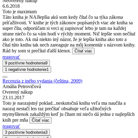
Neoverený nákup
6.6.2018
Toto je maximum
Táto kniha je NAJlepšia akú som kedy čítal čo sa týka zákona
príťažlivosti. V knihe je tých zákonov popísaných viac ale kniha sa
super číta, odporúčam si veci aj zapisovať lebo je tam na každej
strane niečo čo sa vám hodí v rýchly moment. Nič lepšie som nečítal
ako je toto. Ak má niekto iný názor, že je lepšia kniha ako toto a
čítal túto knihu tak nech zareaguje na môj komentár s názvom knihy.
Rád by som si prečítal ďalší klenot.
Čítať viac
reagovať
9 pozitívne hodnotenia
9
1 negatívne hodnotenie
1
Recenzia z iného vydania (čeština, 2009)
Amália Petrovičová
Overený nákup
23.11.2017
Toto je naozajstný poklad...neskutočná kniha veľa ma naučila a
naozaj nestačí len raz prečítať obsahuje veľa užitočných
mymyšlienok zakaždým keď ju čítam mi niečo dá jedna z najlepších
kníh pre mňa
Čítať viac
reagovať
3 pozitívne hodnotenia
3