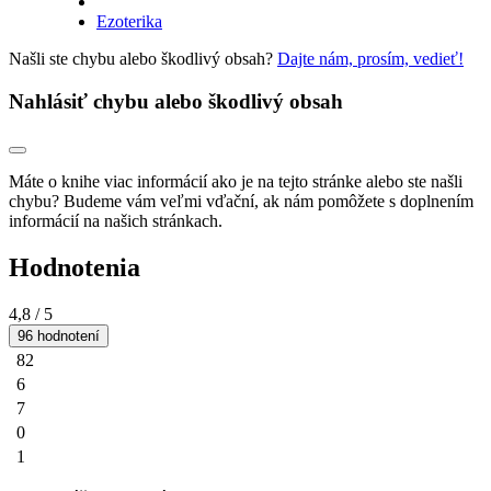
Ezoterika
Našli ste chybu alebo škodlivý obsah?
Dajte nám, prosím, vedieť!
Nahlásiť chybu alebo škodlivý obsah
Máte o knihe viac informácií ako je na tejto stránke alebo ste našli
chybu? Budeme vám veľmi vďační, ak nám pomôžete s doplnením
informácií na našich stránkach.
Hodnotenia
4,8
/ 5
96 hodnotení
82
6
7
0
1