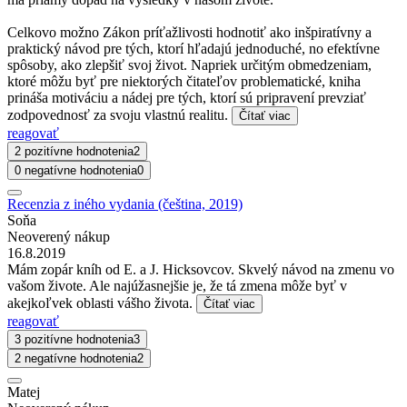
Celkovo možno Zákon príťažlivosti hodnotiť ako inšpiratívny a
praktický návod pre tých, ktorí hľadajú jednoduché, no efektívne
spôsoby, ako zlepšiť svoj život. Napriek určitým obmedzeniam,
ktoré môžu byť pre niektorých čitateľov problematické, kniha
prináša motiváciu a nádej pre tých, ktorí sú pripravení prevziať
zodpovednosť za svoju vlastnú realitu.
Čítať viac
reagovať
2 pozitívne hodnotenia
2
0 negatívne hodnotenia
0
Recenzia z iného vydania (čeština, 2019)
Soňa
Neoverený nákup
16.8.2019
Mám zopár kníh od E. a J. Hicksovcov. Skvelý návod na zmenu vo
vašom živote. Ale najúžasnejšie je, že tá zmena môže byť v
akejkoľvek oblasti vášho života.
Čítať viac
reagovať
3 pozitívne hodnotenia
3
2 negatívne hodnotenia
2
Matej