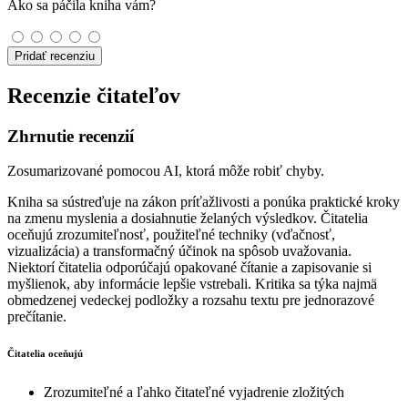
Ako sa páčila kniha vám?
Pridať recenziu
Recenzie čitateľov
Zhrnutie recenzií
Zosumarizované pomocou AI, ktorá môže robiť chyby.
Kniha sa sústreďuje na zákon príťažlivosti a ponúka praktické kroky
na zmenu myslenia a dosiahnutie želaných výsledkov. Čitatelia
oceňujú zrozumiteľnosť, použiteľné techniky (vďačnosť,
vizualizácia) a transformačný účinok na spôsob uvažovania.
Niektorí čitatelia odporúčajú opakované čítanie a zapisovanie si
myšlienok, aby informácie lepšie vstrebali. Kritika sa týka najmä
obmedzenej vedeckej podložky a rozsahu textu pre jednorazové
prečítanie.
Čitatelia oceňujú
Zrozumiteľné a ľahko čitateľné vyjadrenie zložitých