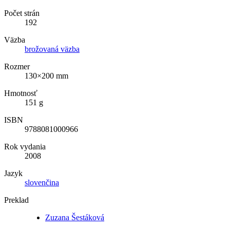
Počet strán
192
Väzba
brožovaná väzba
Rozmer
130×200 mm
Hmotnosť
151 g
ISBN
9788081000966
Rok vydania
2008
Jazyk
slovenčina
Preklad
Zuzana Šestáková