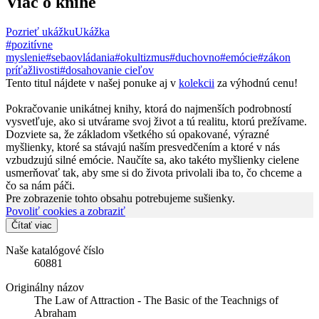
Viac o knihe
Pozrieť ukážku
Ukážka
#pozitívne
myslenie
#sebaovládania
#okultizmus
#duchovno
#emócie
#zákon
príťažlivosti
#dosahovanie cieľov
Tento titul nájdete v našej ponuke aj v
kolekcii
za výhodnú cenu!
Pokračovanie unikátnej knihy, ktorá do najmenších podrobností
vysvetľuje, ako si utvárame svoj život a tú realitu, ktorú prežívame.
Dozviete sa, že základom všetkého sú opakované, výrazné
myšlienky, ktoré sa stávajú naším presvedčením a ktoré v nás
vzbudzujú silné emócie. Naučíte sa, ako takéto myšlienky cielene
usmerňovať tak, aby sme si do života privolali iba to, čo chceme a
čo sa nám páči.
Pre zobrazenie tohto obsahu potrebujeme sušienky.
Povoliť cookies a zobraziť
Čítať viac
Naše katalógové číslo
60881
Originálny názov
The Law of Attraction - The Basic of the Teachnigs of
Abraham