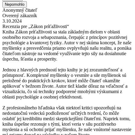
Nepomohlo
Anonymný čitateľ
Overený zákazník
3.10.2024
Recenzia pre „Zákon príťažlivosti“
Kniha Zákon príťažlivosti sa stala základným dielom v oblasti
osobného rozvoja a sebapoznania, čerpajúc z princípov pozitívnej
psychológie a kvantovej fyziky. Autor v nej skúma koncept, že naše
myšlienky a presvedčenia priamo ovplyvňujú našu realitu, a ponúka
čitateľom nástroje na vedomé využívanie tejto sily na dosiahnutie
úspechu, šťastia a prosperity.
Jednou z hlavných predností tejto knihy je jej zrozumiteľnosť a
prístupnosť. Komplexné myšlienky o vesmíre a sile myšlienok sú
preložené do praktických krokov, ktoré môže čitateľ okamžite
aplikovať v bežnom živote. Autor tiež kladie dôraz na vďačnosť a
vizualizáciu, čo sú techniky podporené mnohými výskumami z
oblasti psychológie a osobnej efektívnosti.
Z profesionálneho hľadiska však niektorí kritici upozorňujú na
nedostatočnú vedeckú podloženosť určitých tvrdení, čo môže
oslabiť jej kredibilitu medzi skeptickejšími čitateľmi. Napriek tomu,
kniha úspešne rezonuje s tými, ktorí veria v silu pozitívneho
myslenia a sú ochotní prijať myšlienku, že naše vnútorné nastavenie
má priamy dopad na výsledky v našom živote.