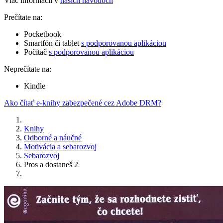
Viac informácií v
našich návodoch
Prečítate na:
Pocketbook
Smartfón či tablet
s podporovanou aplikáciou
Počítač
s podporovanou aplikáciou
Neprečítate na:
Kindle
Ako čítať e-knihy zabezpečené cez Adobe DRM?
Knihy
Odborné a náučné
Motivácia a sebarozvoj
Sebarozvoj
Pros a dostaneš 2