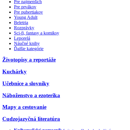
Pre najmenších
Pre prvákov
Pre pubertiakov
Young Adult
Beletria
Rozprávky
Sci-fi, fantasy a komiksy
Leporelá
Náučné knihy
Ďalšie kategórie
Životopisy a reportáže
Kuchárky
Učebnice a slovníky
Náboženstvo a ezoterika
Mapy a cestovanie
Cudzojazyčná literatúra