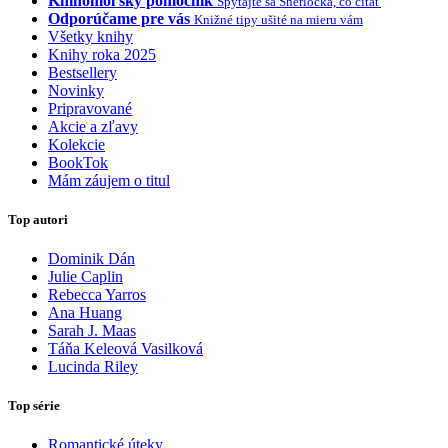
Knihomoľský pomocník
Spýtajte sa Sherlocka, čo čítať
Odporúčame pre vás
Knižné tipy ušité na mieru vám
Všetky knihy
Knihy roka 2025
Bestsellery
Novinky
Pripravované
Akcie a zľavy
Kolekcie
BookTok
Mám záujem o titul
Top autori
Dominik Dán
Julie Caplin
Rebecca Yarros
Ana Huang
Sarah J. Maas
Táňa Keleová Vasilková
Lucinda Riley
Top série
Romantické úteky