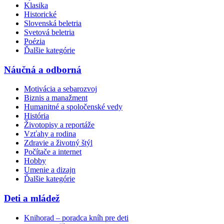
Klasika
Historické
Slovenská beletria
Svetová beletria
Poézia
Ďalšie kategórie
Náučná a odborná
Motivácia a sebarozvoj
Biznis a manažment
Humanitné a spoločenské vedy
História
Životopisy a reportáže
Vzťahy a rodina
Zdravie a životný štýl
Počítače a internet
Hobby
Umenie a dizajn
Ďalšie kategórie
Deti a mládež
Knihorad – poradca kníh pre deti