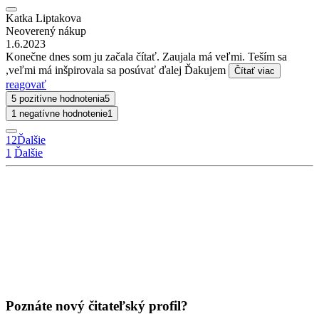
Katka Liptakova
Neoverený nákup
1.6.2023
Konečne dnes som ju začala čítať. Zaujala má veľmi. Teším sa
,veľmi má inšpirovala sa posúvať ďalej Ďakujem
Čítať viac
reagovať
5 pozitívne hodnotenia
5
1 negatívne hodnotenie
1
1
2
Ďalšie
1
Ďalšie
Poznáte nový čitateľský profil?