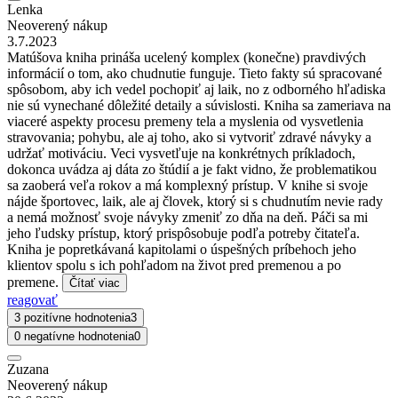
Lenka
Neoverený nákup
3.7.2023
Matúšova kniha prináša ucelený komplex (konečne) pravdivých
informácií o tom, ako chudnutie funguje. Tieto fakty sú spracované
spôsobom, aby ich vedel pochopiť aj laik, no z odborného hľadiska
nie sú vynechané dôležité detaily a súvislosti. Kniha sa zameriava na
viaceré aspekty procesu premeny tela a myslenia od vysvetlenia
stravovania; pohybu, ale aj toho, ako si vytvoriť zdravé návyky a
udržať motiváciu. Veci vysvetľuje na konkrétnych príkladoch,
dokonca uvádza aj dáta zo štúdií a je fakt vidno, že problematikou
sa zaoberá veľa rokov a má komplexný prístup. V knihe si svoje
nájde športovec, laik, ale aj človek, ktorý si s chudnutím nevie rady
a nemá možnosť svoje návyky zmeniť zo dňa na deň. Páči sa mi
jeho ľudsky prístup, ktorý prispôsobuje podľa potreby čitateľa.
Kniha je popretkávaná kapitolami o úspešných príbehoch jeho
klientov spolu s ich pohľadom na život pred premenou a po
premene.
Čítať viac
reagovať
3 pozitívne hodnotenia
3
0 negatívne hodnotenia
0
Zuzana
Neoverený nákup