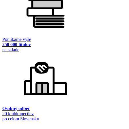
Ponúkame vyše
250 000 titulov
na sklade
Osobný odber
20 kníhkupectiev
po celom Slovensku