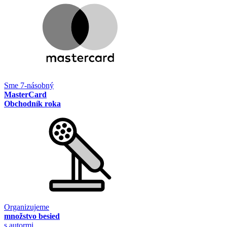
Sme 7-násobný
MasterCard
Obchodník roka
Organizujeme
množstvo besied
s autormi