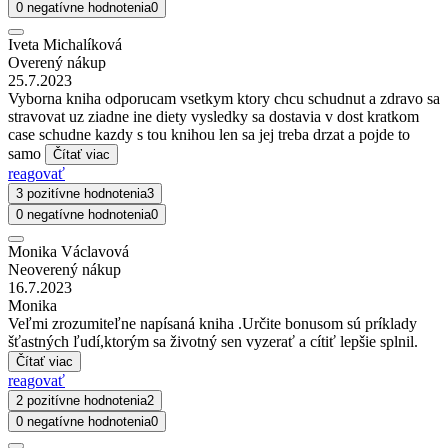
0 negatívne hodnotenia
0
Iveta Michalíková
Overený nákup
25.7.2023
Vyborna kniha odporucam vsetkym ktory chcu schudnut a zdravo sa
stravovat uz ziadne ine diety vysledky sa dostavia v dost kratkom
case schudne kazdy s tou knihou len sa jej treba drzat a pojde to
samo
Čítať viac
reagovať
3 pozitívne hodnotenia
3
0 negatívne hodnotenia
0
Monika Václavová
Neoverený nákup
16.7.2023
Monika
Veľmi zrozumiteľne napísaná kniha .Určite bonusom sú príklady
šťastných ľudí,ktorým sa životný sen vyzerať a cítiť lepšie splnil.
Čítať viac
reagovať
2 pozitívne hodnotenia
2
0 negatívne hodnotenia
0