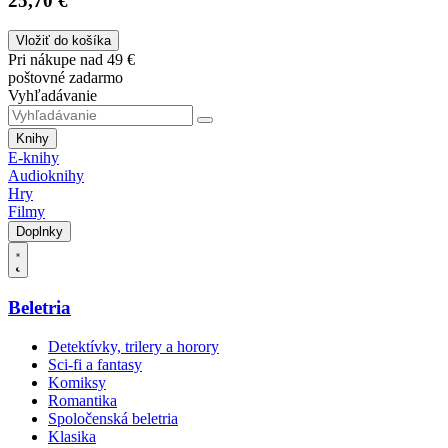
25,70 €
Vložiť do košíka
Pri nákupe nad 49 €
poštovné zadarmo
Vyhľadávanie
Knihy
E-knihy
Audioknihy
Hry
Filmy
Doplnky
Beletria
Detektívky, trilery a horory
Sci-fi a fantasy
Komiksy
Romantika
Spoločenská beletria
Klasika