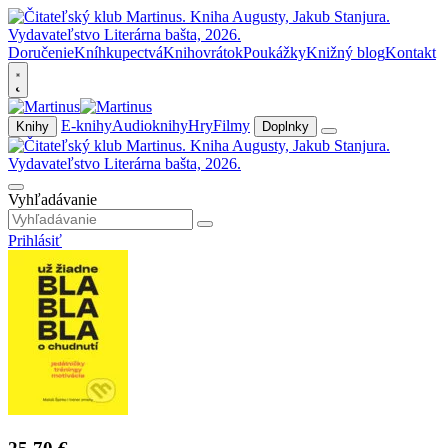
Doručenie
Kníhkupectvá
Knihovrátok
Poukážky
Knižný blog
Kontakt
E-knihy
Audioknihy
Hry
Filmy
Knihy
Doplnky
Vyhľadávanie
Prihlásiť