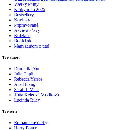
Všetky knihy
Knihy roka 2025
Bestsellery
Novinky
Pripravované
Akcie a zľavy
Kolekcie
BookTok
Mám záujem o titul
Top autori
Dominik Dán
Julie Caplin
Rebecca Yarros
Ana Huang
Sarah J. Maas
Táňa Keleová Vasilková
Lucinda Riley
Top série
Romantické úteky
Harry Potter