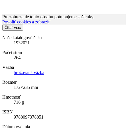
Pre zobrazenie tohto obsahu potrebujeme sušienky.
Povoliť cookies a zobraziť
Čítať viac
Naše katalógové číslo
1932021
Počet strán
264
Väzba
brožovaná väzba
Rozmer
172×235 mm
Hmotnosť
716 g
ISBN
9788097378851
Dátum vydania