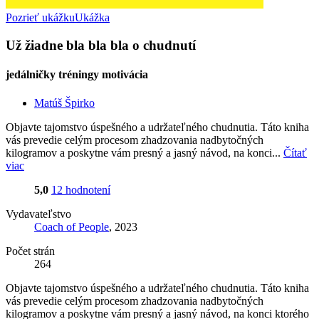
Pozrieť ukážku
Ukážka
Už žiadne bla bla bla o chudnutí
jedálničky tréningy motivácia
Matúš Špirko
Objavte tajomstvo úspešného a udržateľného chudnutia. Táto kniha
vás prevedie celým procesom zhadzovania nadbytočných
kilogramov a poskytne vám presný a jasný návod, na konci...
Čítať
viac
5,0
12 hodnotení
Vydavateľstvo
Coach of People
, 2023
Počet strán
264
Objavte tajomstvo úspešného a udržateľného chudnutia. Táto kniha
vás prevedie celým procesom zhadzovania nadbytočných
kilogramov a poskytne vám presný a jasný návod, na konci ktorého