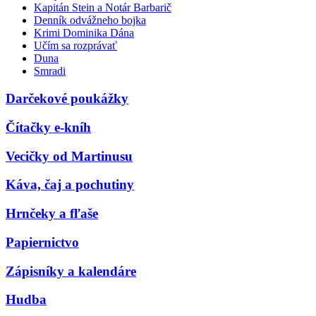
Kapitán Stein a Notár Barbarič
Denník odvážneho bojka
Krimi Dominika Dána
Učím sa rozprávať
Duna
Smradi
Darčekové poukážky
Čítačky e-kníh
Vecičky od Martinusu
Káva, čaj a pochutiny
Hrnčeky a fľaše
Papiernictvo
Zápisníky a kalendáre
Hudba