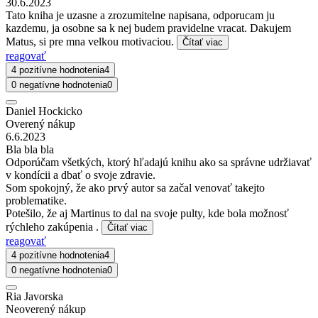
30.6.2023
Tato kniha je uzasne a zrozumitelne napisana, odporucam ju
kazdemu, ja osobne sa k nej budem pravidelne vracat. Dakujem
Matus, si pre mna velkou motivaciou.
Čítať viac
reagovať
4 pozitívne hodnotenia
4
0 negatívne hodnotenia
0
Daniel Hockicko
Overený nákup
6.6.2023
Bla bla bla
Odporúčam všetkých, ktorý hľadajú knihu ako sa správne udržiavať
v kondícii a dbať o svoje zdravie.
Som spokojný, že ako prvý autor sa začal venovať takejto
problematike.
Potešilo, že aj Martinus to dal na svoje pulty, kde bola možnosť
rýchleho zakúpenia .
Čítať viac
reagovať
4 pozitívne hodnotenia
4
0 negatívne hodnotenia
0
Ria Javorska
Neoverený nákup