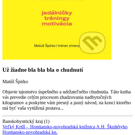
Už žiadne bla bla bla o chudnutí
Matúš Špirko
Objavte tajomstvo úspešného a udržateľného chudnutia. Táto kniha
vás prevedie celým procesom zhadzovania nadbytočných
kilogramov a poskytne vám presný a jasný návod, na konci ktorého
má byť vaša vytúžená postava...
Banskobystrický kraj (1)
Veľký Krtíš -
Hontiansko-novohradská knižnica A.H. Škultétyho
Hontiansko-novohradská kn.