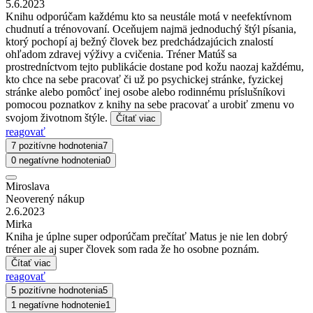
5.6.2023
Knihu odporúčam každému kto sa neustále motá v neefektívnom
chudnutí a trénovovaní. Oceňujem najmä jednoduchý štýl písania,
ktorý pochopí aj bežný človek bez predchádzajúcich znalostí
ohľadom zdravej výživy a cvičenia. Tréner Matúš sa
prostredníctvom tejto publikácie dostane pod kožu naozaj každému,
kto chce na sebe pracovať či už po psychickej stránke, fyzickej
stránke alebo pomôcť inej osobe alebo rodinnému príslušníkovi
pomocou poznatkov z knihy na sebe pracovať a urobiť zmenu vo
svojom životnom štýle.
Čítať viac
reagovať
7 pozitívne hodnotenia
7
0 negatívne hodnotenia
0
Miroslava
Neoverený nákup
2.6.2023
Mirka
Kniha je úplne super odporúčam prečítať Matus je nie len dobrý
tréner ale aj super človek som rada že ho osobne poznám.
Čítať viac
reagovať
5 pozitívne hodnotenia
5
1 negatívne hodnotenie
1