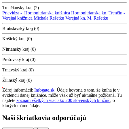
Trenčiansky kraj (2)
Prievidza -
Hornonitrianska knižnica
Hornonitrianska kn.
Trenčín -
Verejná knižnica Michala Rešetku
Verejná kn. M. Rešetku
Bratislavský kraj (0)
Košický kraj (0)
Nitriansky kraj (0)
Prešovský kraj (0)
Trnavský kraj (0)
Žilinský kraj (0)
Zdroj informácií:
Infogate.sk
. Údaje hovoria o tom, že kniha je v
evidencii danej knižnice, môže však už byť aktuálne požičaná. Tu
nájdete
zoznam všetkých viac ako 200 slovenských knižníc
, o
ktorých máme údaje.
Naši škriatkovia odporúčajú