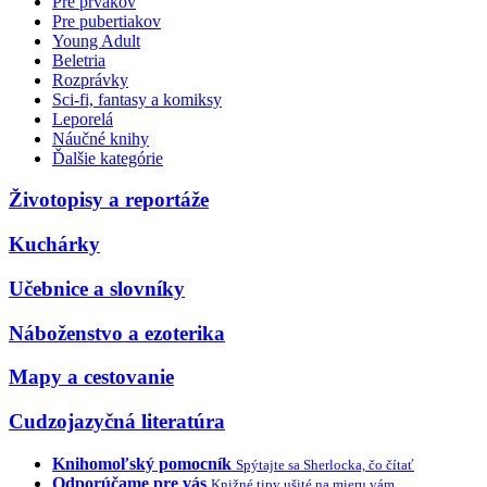
Pre prvákov
Pre pubertiakov
Young Adult
Beletria
Rozprávky
Sci-fi, fantasy a komiksy
Leporelá
Náučné knihy
Ďalšie kategórie
Životopisy a reportáže
Kuchárky
Učebnice a slovníky
Náboženstvo a ezoterika
Mapy a cestovanie
Cudzojazyčná literatúra
Knihomoľský pomocník
Spýtajte sa Sherlocka, čo čítať
Odporúčame pre vás
Knižné tipy ušité na mieru vám