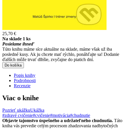
25,70 €
Na sklade 1 ks
Posielame ihneď
Túto knihu máme síce aktuálne na sklade, máme však už iba
posledné kusy. Ak ju chcete mať rýchlo, ponáhľajte sa! Dodanie
ďalších môže trvať dlhšie, zvyčajne do piatich dní.
Do košíka
Popis knihy
Podrobnosti
Recenzie
Viac o knihe
Pozrieť ukážku
Ukážka
#zdravé cvičenie
#cvičenie
#motivácia
#chudnutie
Objavte tajomstvo úspešného a udržateľného chudnutia.
Táto
kniha vás prevedie celým procesom zhadzovania nadbytočných