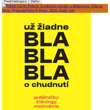
Predchádzajúce
Ďalšie