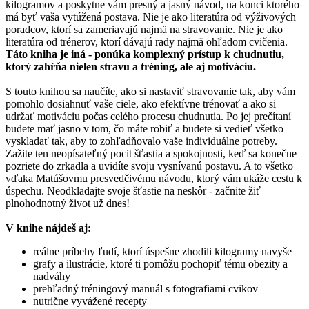
kilogramov a poskytne vám presný a jasný návod, na konci ktorého
má byť vaša vytúžená postava. Nie je ako literatúra od výživových
poradcov, ktorí sa zameriavajú najmä na stravovanie. Nie je ako
literatúra od trénerov, ktorí dávajú rady najmä ohľadom cvičenia.
Táto kniha je iná - ponúka komplexný prístup k chudnutiu,
ktorý zahŕňa nielen stravu a tréning, ale aj motiváciu.
S touto knihou sa naučíte, ako si nastaviť stravovanie tak, aby vám
pomohlo dosiahnuť vaše ciele, ako efektívne trénovať a ako si
udržať motiváciu počas celého procesu chudnutia. Po jej prečítaní
budete mať jasno v tom, čo máte robiť a budete si vedieť všetko
vyskladať tak, aby to zohľadňovalo vaše individuálne potreby.
Zažite ten neopísateľný pocit šťastia a spokojnosti, keď sa konečne
pozriete do zrkadla a uvidíte svoju vysnívanú postavu. A to všetko
vďaka Matúšovmu presvedčivému návodu, ktorý vám ukáže cestu k
úspechu. Neodkladajte svoje šťastie na neskôr - začnite žiť
plnohodnotný život už dnes!
V knihe nájdeš aj:
reálne príbehy ľudí, ktorí úspešne zhodili kilogramy navyše
grafy a ilustrácie, ktoré ti pomôžu pochopiť tému obezity a
nadváhy
prehľadný tréningový manuál s fotografiami cvikov
nutrične vyvážené recepty