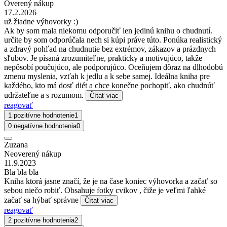
Overený nákup
17.2.2026
už žiadne výhovorky :)
Ak by som mala niekomu odporučiť len jedinú knihu o chudnutí.
určite by som odporúčala nech si kúpi práve túto. Ponúka realistický
a zdravý pohľad na chudnutie bez extrémov, zákazov a prázdnych
sľubov. Je písaná zrozumiteľne, prakticky a motivujúco, takže
nepôsobí poučujúco, ale podporujúco. Oceňujem dôraz na dlhodobú
zmenu myslenia, vzťah k jedlu a k sebe samej. Ideálna kniha pre
každého, kto má dosť diét a chce konečne pochopiť, ako chudnúť
udržateľne a s rozumom.
Čítať viac
reagovať
1 pozitívne hodnotenie
1
0 negatívne hodnotenia
0
Zuzana
Neoverený nákup
11.9.2023
Bla bla bla
Kniha ktorá jasne značí, že je na čase koniec výhovorka a začať so
sebou niečo robiť. Obsahuje fotky cvikov , čiže je veľmi ľahké
začať sa hýbať správne
Čítať viac
reagovať
2 pozitívne hodnotenia
2