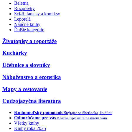
Beletria
Rozprávky
Sci-fi, fantasy a komiksy
Leporelá
Náučné knihy
Ďalšie kategórie
Životopisy a reportáže
Kuchárky
Učebnice a slovníky
Náboženstvo a ezoterika
Mapy a cestovanie
Cudzojazyčná literatúra
Knihomoľský pomocník
Spýtajte sa Sherlocka, čo čítať
Odporúčame pre vás
Knižné tipy ušité na mieru vám
Všetky knihy
Knihy roka 2025