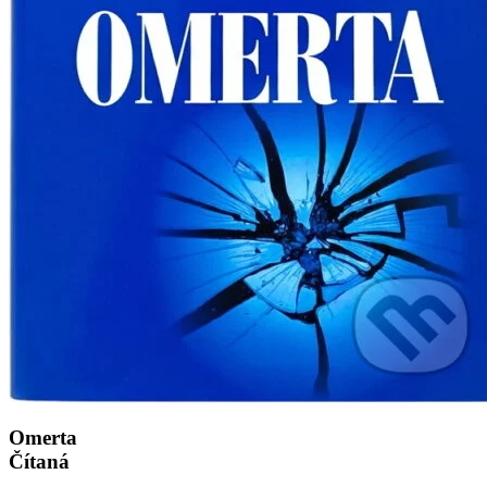
Omerta
Čítaná