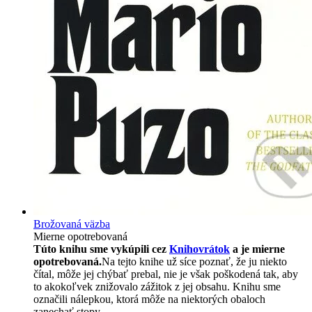
Brožovaná väzba
Mierne opotrebovaná
Túto knihu sme vykúpili cez
Knihovrátok
a je mierne
opotrebovaná.
Na tejto knihe už síce poznať, že ju niekto
čítal, môže jej chýbať prebal, nie je však poškodená tak, aby
to akokoľvek znižovalo zážitok z jej obsahu. Knihu sme
označili nálepkou, ktorá môže na niektorých obaloch
zanechať stopy.