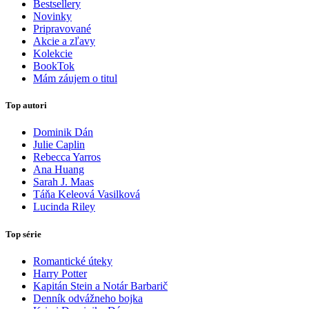
Bestsellery
Novinky
Pripravované
Akcie a zľavy
Kolekcie
BookTok
Mám záujem o titul
Top autori
Dominik Dán
Julie Caplin
Rebecca Yarros
Ana Huang
Sarah J. Maas
Táňa Keleová Vasilková
Lucinda Riley
Top série
Romantické úteky
Harry Potter
Kapitán Stein a Notár Barbarič
Denník odvážneho bojka