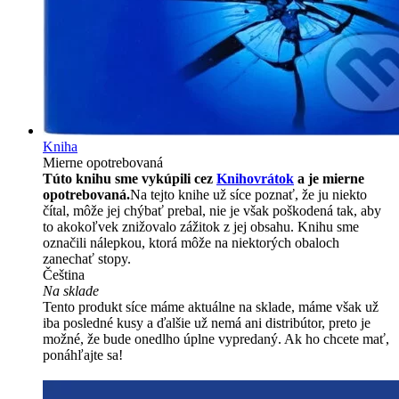
Kniha
Mierne opotrebovaná
Túto knihu sme vykúpili cez
Knihovrátok
a je mierne
opotrebovaná.
Na tejto knihe už síce poznať, že ju niekto
čítal, môže jej chýbať prebal, nie je však poškodená tak, aby
to akokoľvek znižovalo zážitok z jej obsahu. Knihu sme
označili nálepkou, ktorá môže na niektorých obaloch
zanechať stopy.
Čeština
Na sklade
Tento produkt síce máme aktuálne na sklade, máme však už
iba posledné kusy a ďalšie už nemá ani distribútor, preto je
možné, že bude onedlho úplne vypredaný. Ak ho chcete mať,
ponáhľajte sa!