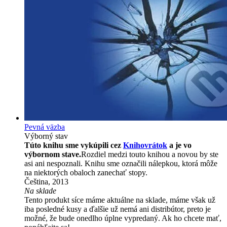
Pevná väzba
Výborný stav
Túto knihu sme vykúpili cez
Knihovrátok
a je vo
výbornom stave.
Rozdiel medzi touto knihou a novou by ste
asi ani nespoznali. Knihu sme označili nálepkou, ktorá môže
na niektorých obaloch zanechať stopy.
Čeština, 2013
Na sklade
Tento produkt síce máme aktuálne na sklade, máme však už
iba posledné kusy a ďalšie už nemá ani distribútor, preto je
možné, že bude onedlho úplne vypredaný. Ak ho chcete mať,