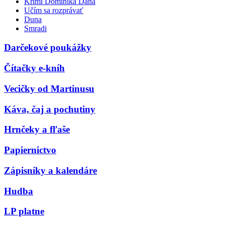
Krimi Dominika Dána
Učím sa rozprávať
Duna
Smradi
Darčekové poukážky
Čítačky e-kníh
Vecičky od Martinusu
Káva, čaj a pochutiny
Hrnčeky a fľaše
Papiernictvo
Zápisníky a kalendáre
Hudba
LP platne