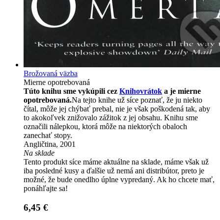
Brožovaná väzba
Mierne opotrebovaná
Túto knihu sme vykúpili cez
Knihovrátok
a je mierne
opotrebovaná.
Na tejto knihe už síce poznať, že ju niekto
čítal, môže jej chýbať prebal, nie je však poškodená tak, aby
to akokoľvek znižovalo zážitok z jej obsahu. Knihu sme
označili nálepkou, ktorá môže na niektorých obaloch
zanechať stopy.
Angličtina, 2001
Na sklade
Tento produkt síce máme aktuálne na sklade, máme však už
iba posledné kusy a ďalšie už nemá ani distribútor, preto je
možné, že bude onedlho úplne vypredaný. Ak ho chcete mať,
ponáhľajte sa!
6,45 €