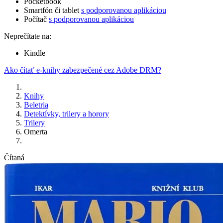
Pocketbook
Smartfón či tablet
s podporovanou aplikáciou
Počítač
s podporovanou aplikáciou
Neprečítate na:
Kindle
Ako čítať e-knihy zabezpečené cez Adobe DRM?
Knihy
Beletria
Detektívky, trilery a horory
Trilery
Omerta
Čítaná