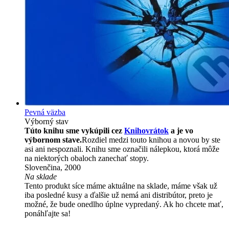
Pevná väzba
Výborný stav
Túto knihu sme vykúpili cez
Knihovrátok
a je vo
výbornom stave.
Rozdiel medzi touto knihou a novou by ste
asi ani nespoznali. Knihu sme označili nálepkou, ktorá môže
na niektorých obaloch zanechať stopy.
Slovenčina, 2000
Na sklade
Tento produkt síce máme aktuálne na sklade, máme však už
iba posledné kusy a ďalšie už nemá ani distribútor, preto je
možné, že bude onedlho úplne vypredaný. Ak ho chcete mať,
ponáhľajte sa!