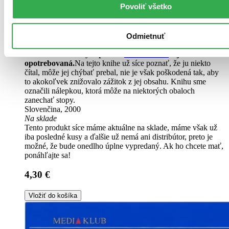
Povoliť všetko
Pevná väzba
Odmietnuť
Mierne opotrebovaná
Túto knihu sme vykúpili cez
Knihovrátok
a je mierne
opotrebovaná.
Na tejto knihe už síce poznať, že ju niekto
čítal, môže jej chýbať prebal, nie je však poškodená tak, aby
to akokoľvek znižovalo zážitok z jej obsahu. Knihu sme
označili nálepkou, ktorá môže na niektorých obaloch
zanechať stopy.
Slovenčina, 2000
Na sklade
Tento produkt síce máme aktuálne na sklade, máme však už
iba posledné kusy a ďalšie už nemá ani distribútor, preto je
možné, že bude onedlho úplne vypredaný. Ak ho chcete mať,
ponáhľajte sa!
4,30 €
Vložiť do košíka