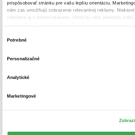
prispôsobovať stránku pre vašu lepšiu orientáciu. Marketing
nám zas umožňujú zobrazenie relevantnej reklamy. Niektoré
zdieľame aj s tretími stranami. Veľmi by nám pomohlo, keby
používať všetky tieto cookies. Ďakujeme!
Výber
Potrebné
súhlasu
Personalizačné
Analytické
Marketingové
Zobrazi