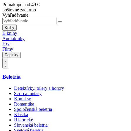
Pri nákupe nad 49 €
poštovné zadarmo
Vyhľadávanie
Knihy
E-knihy
Audioknihy
Hry
Filmy
Doplnky
Beletria
Detektívky, trilery a horory
Sci-fi a fantasy
Komiksy
Romantika
Spoločenská beletria
Klasika
Historické
Slovenská beletria
Svetová beletria