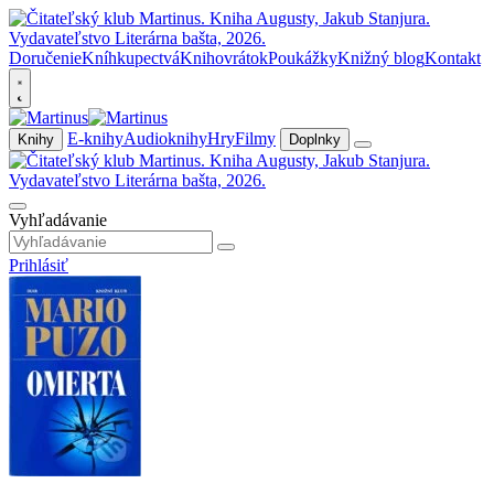
Doručenie
Kníhkupectvá
Knihovrátok
Poukážky
Knižný blog
Kontakt
E-knihy
Audioknihy
Hry
Filmy
Knihy
Doplnky
Vyhľadávanie
Prihlásiť