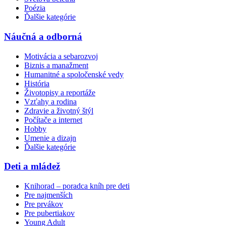
Poézia
Ďalšie kategórie
Náučná a odborná
Motivácia a sebarozvoj
Biznis a manažment
Humanitné a spoločenské vedy
História
Životopisy a reportáže
Vzťahy a rodina
Zdravie a životný štýl
Počítače a internet
Hobby
Umenie a dizajn
Ďalšie kategórie
Deti a mládež
Knihorad – poradca kníh pre deti
Pre najmenších
Pre prvákov
Pre pubertiakov
Young Adult