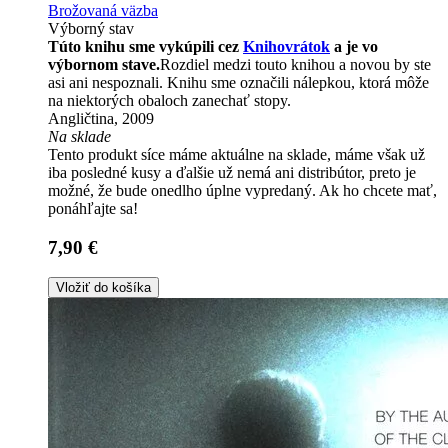
Brožovaná väzba
Výborný stav
Túto knihu sme vykúpili cez
Knihovrátok
a je vo
výbornom stave.
Rozdiel medzi touto knihou a novou by ste
asi ani nespoznali. Knihu sme označili nálepkou, ktorá môže
na niektorých obaloch zanechať stopy.
Angličtina, 2009
Na sklade
Tento produkt síce máme aktuálne na sklade, máme však už
iba posledné kusy a ďalšie už nemá ani distribútor, preto je
možné, že bude onedlho úplne vypredaný. Ak ho chcete mať,
ponáhľajte sa!
7,90 €
Vložiť do košíka