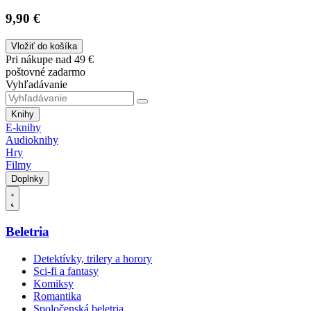
9,90 €
Vložiť do košíka
Pri nákupe nad 49 €
poštovné zadarmo
Vyhľadávanie
Knihy
E-knihy
Audioknihy
Hry
Filmy
Doplnky
Beletria
Detektívky, trilery a horory
Sci-fi a fantasy
Komiksy
Romantika
Spoločenská beletria