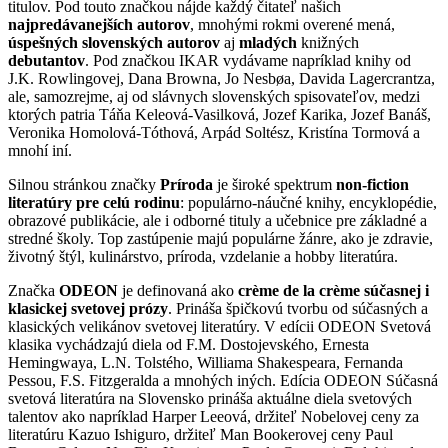
titulov. Pod touto značkou nájde každý čitateľ našich
najpredávanejších autorov
, mnohými rokmi overené mená,
úspešných slovenských autorov
aj
mladých
knižných
debutantov
. Pod značkou IKAR vydávame napríklad knihy od
J.K. Rowlingovej, Dana Browna, Jo Nesbøa, Davida Lagercrantza,
ale, samozrejme, aj od slávnych slovenských spisovateľov, medzi
ktorých patria Táňa Keleová-Vasilková, Jozef Karika, Jozef Banáš,
Veronika Homolová-Tóthová, Arpád Soltész, Kristína Tormová a
mnohí iní.
Silnou stránkou značky
Príroda
je široké spektrum
non-fiction
literatúry pre celú rodinu
: populárno-náučné knihy, encyklopédie,
obrazové publikácie, ale i odborné tituly a učebnice pre základné a
stredné školy. Top zastúpenie majú populárne žánre, ako je zdravie,
životný štýl, kulinárstvo, príroda, vzdelanie a hobby literatúra.
Značka
ODEON
je definovaná ako
crème de la crème súčasnej i
klasickej svetovej prózy
. Prináša špičkovú tvorbu od súčasných a
klasických velikánov svetovej literatúry. V edícii ODEON Svetová
klasika vychádzajú diela od F.M. Dostojevského, Ernesta
Hemingwaya, L.N. Tolstého, Williama Shakespeara, Fernanda
Pessou, F.S. Fitzgeralda a mnohých iných. Edícia ODEON Súčasná
svetová literatúra na Slovensko prináša aktuálne diela svetových
talentov ako napríklad Harper Leeová, držiteľ Nobelovej ceny za
literatúru Kazuo Ishiguro, držiteľ Man Bookerovej ceny Paul