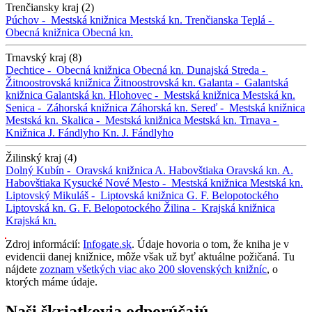
Trenčiansky kraj (2)
Púchov -
Mestská knižnica
Mestská kn.
Trenčianska Teplá -
Obecná knižnica
Obecná kn.
Trnavský kraj (8)
Dechtice -
Obecná knižnica
Obecná kn.
Dunajská Streda -
Žitnoostrovská knižnica
Žitnoostrovská kn.
Galanta -
Galantská
knižnica
Galantská kn.
Hlohovec -
Mestská knižnica
Mestská kn.
Senica -
Záhorská knižnica
Záhorská kn.
Sereď -
Mestská knižnica
Mestská kn.
Skalica -
Mestská knižnica
Mestská kn.
Trnava -
Knižnica J. Fándlyho
Kn. J. Fándlyho
Žilinský kraj (4)
Dolný Kubín -
Oravská knižnica A. Habovštiaka
Oravská kn. A.
Habovštiaka
Kysucké Nové Mesto -
Mestská knižnica
Mestská kn.
Liptovský Mikuláš -
Liptovská knižnica G. F. Belopotockého
Liptovská kn. G. F. Belopotockého
Žilina -
Krajská knižnica
Krajská kn.
Zdroj informácií:
Infogate.sk
. Údaje hovoria o tom, že kniha je v
evidencii danej knižnice, môže však už byť aktuálne požičaná. Tu
nájdete
zoznam všetkých viac ako 200 slovenských knižníc
, o
ktorých máme údaje.
Naši škriatkovia odporúčajú