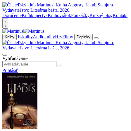
Doručenie
Kníhkupectvá
Knihovrátok
Poukážky
Knižný blog
Kontakt
E-knihy
Audioknihy
Hry
Filmy
Knihy
Doplnky
Vyhľadávanie
Prihlásiť