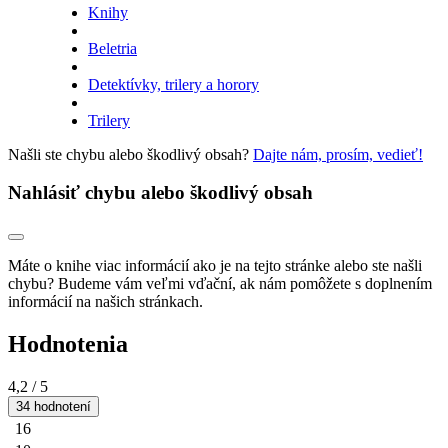
Knihy
Beletria
Detektívky, trilery a horory
Trilery
Našli ste chybu alebo škodlivý obsah?
Dajte nám, prosím, vedieť!
Nahlásiť chybu alebo škodlivý obsah
Máte o knihe viac informácií ako je na tejto stránke alebo ste našli
chybu? Budeme vám veľmi vďační, ak nám pomôžete s doplnením
informácií na našich stránkach.
Hodnotenia
4,2
/ 5
34 hodnotení
16