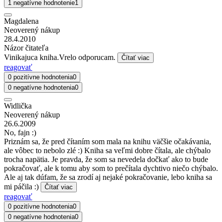
1 negatívne hodnotenie
1
Magdalena
Neoverený nákup
28.4.2010
Názor čitateľa
Vinikajuca kniha.Vrelo odporucam.
Čítať viac
reagovať
0 pozitívne hodnotenia
0
0 negatívne hodnotenia
0
Widlička
Neoverený nákup
26.6.2009
No, fajn :)
Priznám sa, že pred čítaním som mala na knihu väčšie očakávania,
ale vôbec to nebolo zlé :) Kniha sa veľmi dobre čítala, ale chýbalo
trocha napätia. Je pravda, že som sa nevedela dočkať ako to bude
pokračovať, ale k tomu aby som to prečítala dychtivo niečo chýbalo.
Ale aj tak dúfam, že sa zrodí aj nejaké pokračovanie, lebo kniha sa
mi páčila :)
Čítať viac
reagovať
0 pozitívne hodnotenia
0
0 negatívne hodnotenia
0