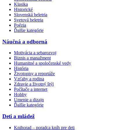
Klasika
Historické
Slovenská beletria
Svetová beletria
Poézia
Ďalšie kategórie
Náučná a odborná
Motivácia a sebarozvoj
Biznis a manažment
Humanitné a spoločenské vedy
História
Životopisy a reportáže
Vzťahy a rodina
Zdravie a životný štýl
Počítače a internet
Hobby
Umenie a dizajn
Ďalšie kategórie
Deti a mládež
Knihorad – poradca kníh pre deti