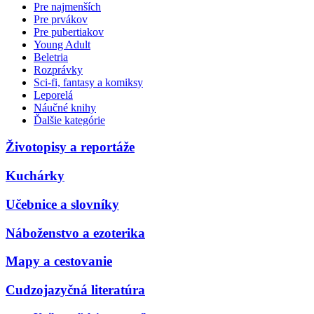
Pre najmenších
Pre prvákov
Pre pubertiakov
Young Adult
Beletria
Rozprávky
Sci-fi, fantasy a komiksy
Leporelá
Náučné knihy
Ďalšie kategórie
Životopisy a reportáže
Kuchárky
Učebnice a slovníky
Náboženstvo a ezoterika
Mapy a cestovanie
Cudzojazyčná literatúra