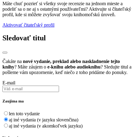
Máte chuť pozrieť si všetky svoje recenzie na jednom mieste a
podeliť sa o ne aj s ostatnými používateľmi? Aktivujte si čítateľský
profil, kde si môžete zvyšovať svoju knihomoľskú úroveň.
Aktivovať čitateľský profil
Sledovať titul
Čakáte na
nové vydanie, preklad alebo naskladnenie tejto
knihy
? Máte záujem o
e-knihu alebo audioknihu
? Sledujte titul a
pošleme vám upozornenie, keď niečo z toho pridáme do ponuky.
E-mail
Zaujíma ma
len toto vydanie
aj iné vydania (v jazyku slovenčina)
aj iné vydania (v akomkoľvek jazyku)