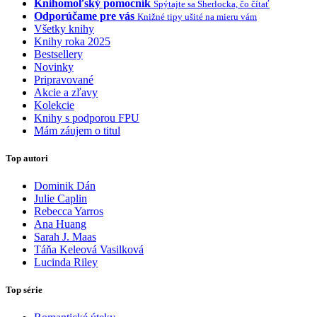
Knihomoľský pomocník
Spýtajte sa Sherlocka, čo čítať
Odporúčame pre vás
Knižné tipy ušité na mieru vám
Všetky knihy
Knihy roka 2025
Bestsellery
Novinky
Pripravované
Akcie a zľavy
Kolekcie
Knihy s podporou FPU
Mám záujem o titul
Top autori
Dominik Dán
Julie Caplin
Rebecca Yarros
Ana Huang
Sarah J. Maas
Táňa Keleová Vasilková
Lucinda Riley
Top série