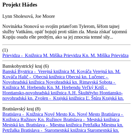
Projekt Hádes
Lynn Sholesová, Joe Moore
Novinárka Stonová so svojím priateľom Tylerom, šéfom tajnej
služby Vatikánu, opäť bojujú proti silám zla. Musia získať tajomnú
Kopiju osudu ešte predtým, ako sa jej zmocnia temné sily...
(1)
Prievidza -
Knižnica M. Mišíka Prievidza
Kn. M. Mišíka Prievidza
Banskobystrický kraj (6)
Banská Bystrica -
Verejná knižnica M. Kováča
Verejná kn. M.
Kováča
Halič -
Obecná knižnica
Obecná kn.
Lučenec -
Novohradská knižnica
Novohradská kn.
Rimavská Sobota -
Knižnica M. Hrebendu
Kn. M. Hrebendu
Veľký Krtíš -
Hontiansko-novohradská knižnica A.H. Škultétyho
Hontiansko-
novohradská kn.
Zvolen -
Krajská knižnica Ľ. Štúra
Krajská kn.
Bratislavský kraj (8)
Bratislava -
Knižnica Nové Mesto
Kn. Nové Mesto
Bratislava -
Knižnica Ružinov
Kn. Ružinov
Bratislava -
Mestská knižnica
Mestská kn.
Bratislava -
Miestna knižnica Petržalka
Miestna kn.
Petržalka
Bratislava -
Staromestská knižnica
Staromestská kn.