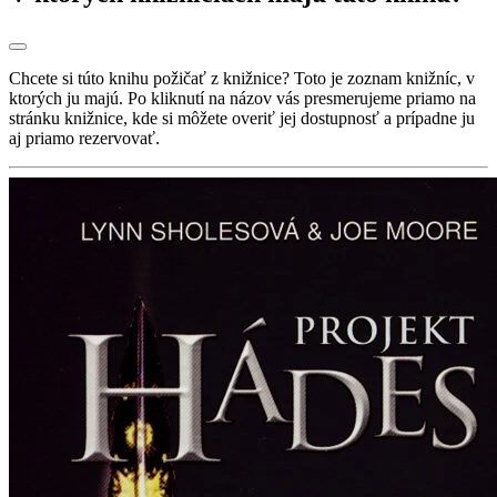
Chcete si túto knihu požičať z knižnice? Toto je zoznam knižníc, v
ktorých ju majú. Po kliknutí na názov vás presmerujeme priamo na
stránku knižnice, kde si môžete overiť jej dostupnosť a prípadne ju
aj priamo rezervovať.