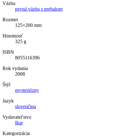
Väzba
pevná väzba s prebalom
Rozmer
125×200 mm
Hmotnosť
325 g
ISBN
8055116396
Rok vydania
2008
Štýl
mysteriózny
Jazyk
slovenčina
Vydavateľstvo
Ikar
Kategorizácia