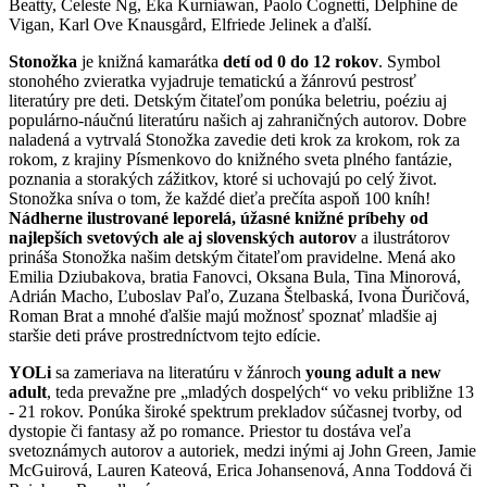
Beatty, Celeste Ng, Eka Kurniawan, Paolo Cognetti, Delphine de
Vigan, Karl Ove Knausgård, Elfriede Jelinek a ďalší.
Stonožka
je knižná kamarátka
detí od 0 do 12 rokov
. Symbol
stonohého zvieratka vyjadruje tematickú a žánrovú pestrosť
literatúry pre deti. Detským čitateľom ponúka beletriu, poéziu aj
populárno-náučnú literatúru našich aj zahraničných autorov. Dobre
naladená a vytrvalá Stonožka zavedie deti krok za krokom, rok za
rokom, z krajiny Písmenkovo do knižného sveta plného fantázie,
poznania a storakých zážitkov, ktoré si uchovajú po celý život.
Stonožka sníva o tom, že každé dieťa prečíta aspoň 100 kníh!
Nádherne ilustrované leporelá, úžasné knižné príbehy od
najlepších svetových ale aj slovenských autorov
a ilustrátorov
prináša Stonožka našim detským čitateľom pravidelne. Mená ako
Emilia Dziubakova, bratia Fanovci, Oksana Bula, Tina Minorová,
Adrián Macho, Ľuboslav Paľo, Zuzana Štelbaská, Ivona Ďuričová,
Roman Brat a mnohé ďalšie majú možnosť spoznať mladšie aj
staršie deti práve prostredníctvom tejto edície.
YOLi
sa zameriava na literatúru v žánroch
young adult a new
adult
, teda prevažne pre „mladých dospelých“ vo veku približne 13
- 21 rokov. Ponúka široké spektrum prekladov súčasnej tvorby, od
dystopie či fantasy až po romance. Priestor tu dostáva veľa
svetoznámych autorov a autoriek, medzi inými aj John Green, Jamie
McGuirová, Lauren Kateová, Erica Johansenová, Anna Toddová či