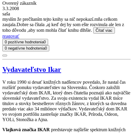
Overený zákazník
3.3.2008
saša
myslím že prečítaním tejto knihy sa nič nepokazí.mňa celkom
zaujala.Dobre sa čítala ,aj keď dej by som ešte rozvinula ale len z
toho dôvodu ,aby som mohla čítať knihu dlhšie.
Čítať viac
reagovať
0 pozitívne hodnotenia
0
0 negatívne hodnotenia
0
Vydavateľstvo Ikar
V roku 1990 si desať knižných nadšencov povedalo, že nastal čas
rozšíriť ponuku vydavateľstiev na Slovensku. Čoskoro založili
vydavateľský dom IKAR, ktorý dnes čitatelia poznajú ako najväčšie
slovenské vydavateľstvo. Za svoju existenciu vydal IKAR tisíce
titulov a stovky bestsellerov rôznych žánrov, z ktorých sa dovedna
predalo viac ako 34 miliónov výtlačkov. Vydavateľský dom IKAR
vo svojom portfóliu zastrešuje značky IKAR, Príroda, Odeon,
YOLi, Stonožka a Ajna.
Vlajková značka IKAR
predstavuje najširšie spektrum knižných