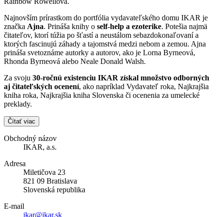
Rainbow Rowellová.
Najnovším prírastkom do portfólia vydavateľského domu IKAR je
značka
Ajna
. Prináša knihy o
self-help a ezoterike
. Potešia najmä
čitateľov, ktorí túžia po šťastí a neustálom sebazdokonaľovaní a
ktorých fascinujú záhady a tajomstvá medzi nebom a zemou. Ajna
prináša svetoznáme autorky a autorov, ako je Lorna Byrneová,
Rhonda Byrneová alebo Neale Donald Walsh.
Za svoju
30-ročnú existenciu IKAR získal množstvo odborných
aj čitateľských ocenení
, ako napríklad Vydavateľ roka, Najkrajšia
kniha roka, Najkrajšia kniha Slovenska či ocenenia za umelecké
preklady.
Čítať viac
Obchodný názov
IKAR, a.s.
Adresa
Miletičova 23
821 09 Bratislava
Slovenská republika
E-mail
ikar@ikar.sk