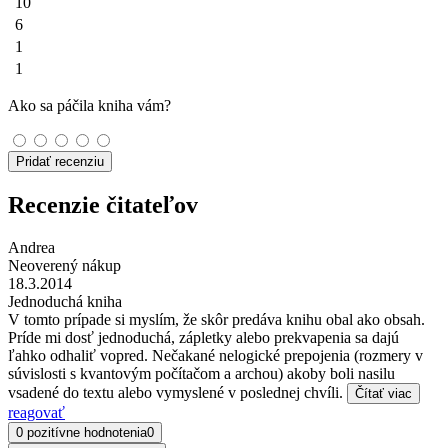
10
6
1
1
Ako sa páčila kniha vám?
Pridať recenziu
Recenzie čitateľov
Andrea
Neoverený nákup
18.3.2014
Jednoduchá kniha
V tomto prípade si myslím, že skôr predáva knihu obal ako obsah.
Príde mi dosť jednoduchá, zápletky alebo prekvapenia sa dajú
ľahko odhaliť vopred. Nečakané nelogické prepojenia (rozmery v
súvislosti s kvantovým počítačom a archou) akoby boli nasilu
vsadené do textu alebo vymyslené v poslednej chvíli.
Čítať viac
reagovať
0 pozitívne hodnotenia
0