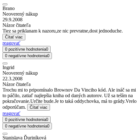
Brano
Neoverený nákup
29.9.2008
Názor čitateľa
Tiez sa priklanam k nazoru,ze nic prevratne,dost jednoduche.
Čítať viac
reagovať
0 pozitívne hodnotenia
0
0 negatívne hodnotenia
0
Ingrid
Neoverený nákup
22.3.2008
Názor čitateľa
Trochu mi to pripomínalo Brownov Da Vinciho kód. Ale ináč sa mi
to páčilo, zatiaľ najlepšia kniha od daných autorov. Už sa teším na
pokračovanie.Určite bude.Je to taká oddychovka, má to grády.Vrelo
odporúčam.
Čítať viac
reagovať
0 pozitívne hodnotenia
0
0 negatívne hodnotenia
0
Stanislava Ďuriníková