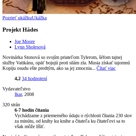
Pozrieť ukážku
Ukážka
Projekt Hádes
Joe Moore
Lynn Sholesová
Novinárka Stonová so svojím priateľom Tylerom, šéfom tajnej
služby Vatikánu, opäť bojujú proti silám zla. Musia získať tajomnú
Kopiju osudu ešte predtým, ako sa jej zmocnia...
Čítať viac
4,2
34 hodnotení
Vydavateľstvo
Ikar
, 2008
320 strán
6-7 hodín čítania
Vychádzame z priemerného údaju o rýchlosti čítania 230 slov
za minútu, od knihy ku knihe a čitateľa ku čitateľovi sa to
však môže líšiť.