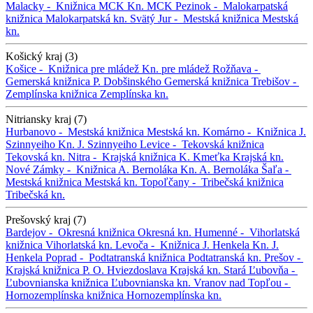
Malacky -
Knižnica MCK
Kn. MCK
Pezinok -
Malokarpatská
knižnica
Malokarpatská kn.
Svätý Jur -
Mestská knižnica
Mestská
kn.
Košický kraj (3)
Košice -
Knižnica pre mládež
Kn. pre mládež
Rožňava -
Gemerská knižnica P. Dobšinského
Gemerská knižnica
Trebišov -
Zemplínska knižnica
Zemplínska kn.
Nitriansky kraj (7)
Hurbanovo -
Mestská knižnica
Mestská kn.
Komárno -
Knižnica J.
Szinnyeiho
Kn. J. Szinnyeiho
Levice -
Tekovská knižnica
Tekovská kn.
Nitra -
Krajská knižnica K. Kmeťka
Krajská kn.
Nové Zámky -
Knižnica A. Bernoláka
Kn. A. Bernoláka
Šaľa -
Mestská knižnica
Mestská kn.
Topoľčany -
Tribečská knižnica
Tribečská kn.
Prešovský kraj (7)
Bardejov -
Okresná knižnica
Okresná kn.
Humenné -
Vihorlatská
knižnica
Vihorlatská kn.
Levoča -
Knižnica J. Henkela
Kn. J.
Henkela
Poprad -
Podtatranská knižnica
Podtatranská kn.
Prešov -
Krajská knižnica P. O. Hviezdoslava
Krajská kn.
Stará Ľubovňa -
Ľubovnianska knižnica
Ľubovnianska kn.
Vranov nad Topľou -
Hornozemplínska knižnica
Hornozemplínska kn.