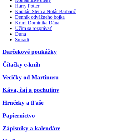
Romantické úteky
Harry Potter
Kapitán Stein a Notár Barbarič
Denník odvážneho bojka
Krimi Dominika Dána
Učím sa rozprávať
Duna
Smradi
Darčekové poukážky
Čítačky e-kníh
Vecičky od Martinusu
Káva, čaj a pochutiny
Hrnčeky a fľaše
Papiernictvo
Zápisníky a kalendáre