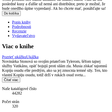
posledné kusy a ďalšie už nemá ani distribútor, preto je možné, že
bude onedlho úplne vypredaný. Ak ho chcete mať, ponáhľajte sa!
Do košíka
Popis knihy
Podrobnosti
Recenzie
Vydavateľstvo
Viac o knihe
Pozrieť ukážku
Ukážka
Novinárka Stonová so svojím priateľom Tylerom, šéfom tajnej
služby Vatikánu, opäť bojujú proti silám zla. Musia získať tajomnú
Kopiju osudu ešte predtým, ako sa jej zmocnia temné sily. Ten, kto
vlastní Kopiju osudu, totiž drží v rukách osud sveta...
Čítať viac
Naše katalógové číslo
44282
Počet strán
320