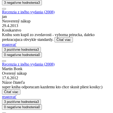
3 negatívne hodnotenia
3
Recenzia z iného vydania (2008)
jan
Neoverený nákup
29.4.2013
Kosikarstvo
Knihu som kupil zo zvedavosti - vyborna prirucka, daleko
prekracujuca obvykle standardy.
Čítať viac
reagovať
3 pozitívne hodnotenia
3
0 negatívne hodnotenia
0
Recenzia z iného vydania (2008)
Martin Bonk
Overený nákup
17.6.2012
Názor čitateľa
super kniha odporucam kazdemu kto chce skusit pliest kosiky:)
Čítať viac
reagovať
3 pozitívne hodnotenia
3
0 negatívne hodnotenia
0