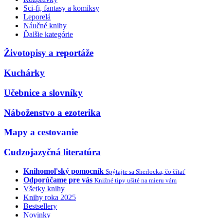
Sci-fi, fantasy a komiksy
Leporelá
Náučné knihy
Ďalšie kategórie
Životopisy a reportáže
Kuchárky
Učebnice a slovníky
Náboženstvo a ezoterika
Mapy a cestovanie
Cudzojazyčná literatúra
Knihomoľský pomocník
Spýtajte sa Sherlocka, čo čítať
Odporúčame pre vás
Knižné tipy ušité na mieru vám
Všetky knihy
Knihy roka 2025
Bestsellery
Novinky