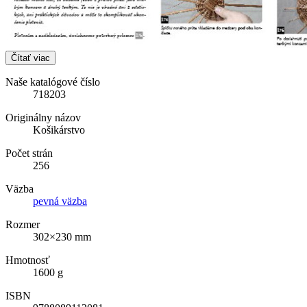
Čítať viac
Naše katalógové číslo
718203
Originálny názov
Košikárstvo
Počet strán
256
Väzba
pevná väzba
Rozmer
302×230 mm
Hmotnosť
1600 g
ISBN