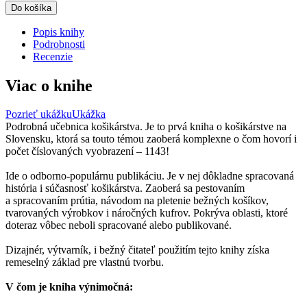
Do košíka
Popis knihy
Podrobnosti
Recenzie
Viac o knihe
Pozrieť ukážku
Ukážka
Podrobná učebnica košikárstva. Je to prvá kniha o košikárstve na
Slovensku, ktorá sa touto témou zaoberá komplexne o čom hovorí i
počet číslovaných vyobrazení – 1143!
Ide o odborno-populárnu publikáciu. Je v nej dôkladne spracovaná
história i súčasnosť košikárstva. Zaoberá sa pestovaním
a spracovaním prútia, návodom na pletenie bežných košíkov,
tvarovaných výrobkov i náročných kufrov. Pokrýva oblasti, ktoré
doteraz vôbec neboli spracované alebo publikované.
Dizajnér, výtvarník, i bežný čitateľ použitím tejto knihy získa
remeselný základ pre vlastnú tvorbu.
V čom je kniha výnimočná: