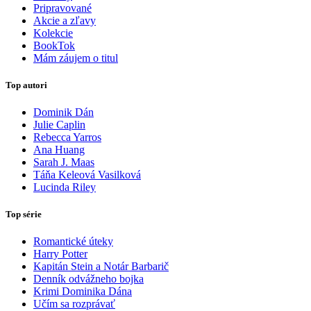
Pripravované
Akcie a zľavy
Kolekcie
BookTok
Mám záujem o titul
Top autori
Dominik Dán
Julie Caplin
Rebecca Yarros
Ana Huang
Sarah J. Maas
Táňa Keleová Vasilková
Lucinda Riley
Top série
Romantické úteky
Harry Potter
Kapitán Stein a Notár Barbarič
Denník odvážneho bojka
Krimi Dominika Dána
Učím sa rozprávať