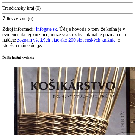
Trenčiansky kraj (0)
Žilinský kraj (0)
Zdroj informácií:
Infogate.sk
. Údaje hovoria o tom, že kniha je v
evidencii danej knižnice, môže však už byť aktuálne požičaná. Tu
nájdete
zoznam všetkých viac ako 200 slovenských knižníc
, o
ktorých máme údaje.
Ďalšie knižné vydania