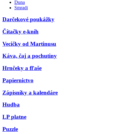
Duna
Smradi
Darčekové poukážky
Čítačky e-kníh
Vecičky od Martinusu
Káva, čaj a pochutiny
Hrnčeky a fľaše
Papiernictvo
Zápisníky a kalendáre
Hudba
LP platne
Puzzle