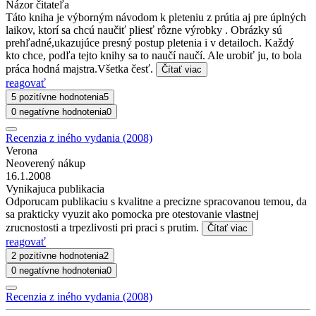
Názor čitateľa
Táto kniha je výborným návodom k pleteniu z prútia aj pre úplných
laikov, ktorí sa chcú naučiť pliesť rôzne výrobky . Obrázky sú
prehľadné,ukazujúce presný postup pletenia i v detailoch. Každý
kto chce, podľa tejto knihy sa to naučí naučí. Ale urobiť ju, to bola
práca hodná majstra.Všetka česť.
Čítať viac
reagovať
5 pozitívne hodnotenia
5
0 negatívne hodnotenia
0
Recenzia z iného vydania (2008)
Verona
Neoverený nákup
16.1.2008
Vynikajuca publikacia
Odporucam publikaciu s kvalitne a precizne spracovanou temou, da
sa prakticky vyuzit ako pomocka pre otestovanie vlastnej
zrucnostosti a trpezlivosti pri praci s prutim.
Čítať viac
reagovať
2 pozitívne hodnotenia
2
0 negatívne hodnotenia
0
Recenzia z iného vydania (2008)