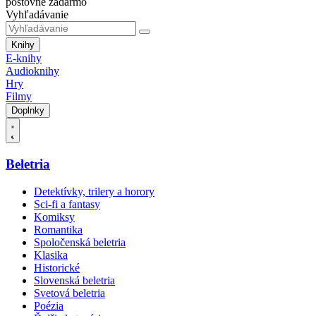
poštovné zadarmo
Vyhľadávanie
Knihy
E-knihy
Audioknihy
Hry
Filmy
Doplnky
Beletria
Detektívky, trilery a horory
Sci-fi a fantasy
Komiksy
Romantika
Spoločenská beletria
Klasika
Historické
Slovenská beletria
Svetová beletria
Poézia