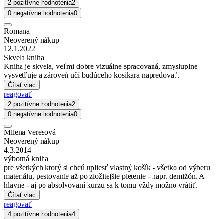
2 pozitívne hodnotenia
2
0 negatívne hodnotenia
0
Romana
Neoverený nákup
12.1.2022
Skvela kniha
Kniha je skvela, veľmi dobre vizuálne spracovaná, zmysluplne
vysvetľuje a zároveň učí budúceho kosikara napredovať.
Čítať viac
reagovať
2 pozitívne hodnotenia
2
0 negatívne hodnotenia
0
Milena Veresová
Neoverený nákup
4.3.2014
výborná kniha
pre všetkých ktorý si chcú upliesť vlastný košík - všetko od výberu
materiálu, pestovanie až po zložitejšie pletenie - napr. demižón. A
hlavne - aj po absolvovaní kurzu sa k tomu vždy možno vrátiť.
Čítať viac
reagovať
4 pozitívne hodnotenia
4