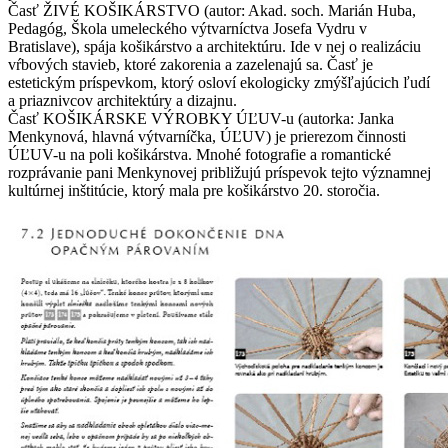
Časť ŽIVÉ KOŠIKÁRSTVO (autor: Akad. soch. Marián Huba,
Pedagóg, Škola umeleckého výtvarníctva Josefa Vydru v
Bratislave), spája košikárstvo a architektúru. Ide v nej o realizáciu
vŕbových stavieb, ktoré zakorenia a zazelenajú sa. Časť je
estetickým príspevkom, ktorý osloví ekologicky zmýšľajúcich ľudí
a priaznivcov architektúry a dizajnu.
Časť KOŠIKÁRSKE VÝROBKY ÚĽUV-u (autorka: Janka
Menkynová, hlavná výtvarníčka, ÚĽUV) je prierezom činnosti
ÚĽUV-u na poli košikárstva. Mnohé fotografie a romantické
rozprávanie pani Menkynovej približujú príspevok tejto významnej
kultúrnej inštitúcie, ktorý mala pre košikárstvo 20. storočia.