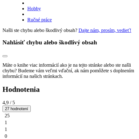
Hobby
Ručné práce
Našli ste chybu alebo škodlivý obsah?
Dajte nám, prosím, vedieť!
Nahlásiť chybu alebo škodlivý obsah
Máte o knihe viac informácií ako je na tejto stránke alebo ste našli
chybu? Budeme vám veľmi vďační, ak nám pomôžete s doplnením
informácií na našich stránkach.
Hodnotenia
4,9
/ 5
27 hodnotení
25
1
1
0