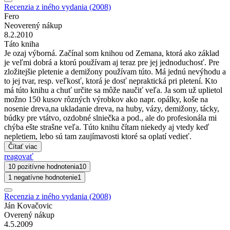
Recenzia z iného vydania (2008)
Fero
Neoverený nákup
8.2.2010
Táto kniha
Je ozaj výborná. Začínal som knihou od Zemana, ktorá ako základ
je veľmi dobrá a ktorú používam aj teraz pre jej jednoduchosť. Pre
zložitejšie pletenie a demižony používam túto. Má jednú nevýhodu a
to jej tvar, resp. veľkosť, ktorá je dosť nepraktická pri pletení. Kto
má túto knihu a chuť určite sa môže naučiť veľa. Ja som už uplietol
možno 150 kusov rôzných výrobkov ako napr. opálky, koše na
nosenie dreva,na ukladanie dreva, na huby, vázy, demižony, tácky,
búdky pre vtátvo, ozdobné slniečka a pod., ale do profesionála mi
chýba ešte strašne veľa. Túto knihu čítam niekedy aj vtedy keď
nepletiem, lebo sú tam zaujímavosti ktoré sa oplatí vedieť.
Čítať viac
reagovať
10 pozitívne hodnotenia
10
1 negatívne hodnotenie
1
Recenzia z iného vydania (2008)
Ján Kovačovic
Overený nákup
4.5.2009