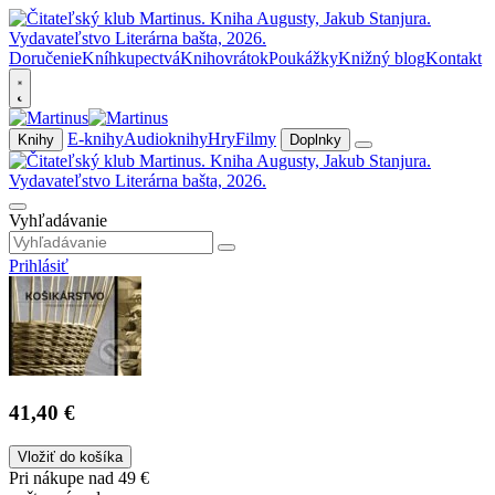
Doručenie
Kníhkupectvá
Knihovrátok
Poukážky
Knižný blog
Kontakt
E-knihy
Audioknihy
Hry
Filmy
Knihy
Doplnky
Vyhľadávanie
Prihlásiť
41,40 €
Vložiť do košíka
Pri nákupe nad 49 €