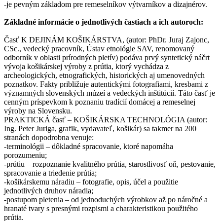
-je pevným základom pre remeselníkov výtvarníkov a dizajnérov.
Základné informácie o jednotlivých častiach a ich autoroch:
Časť K DEJINÁM KOŠIKÁRSTVA, (autor: PhDr. Juraj Zajonc,
CSc., vedecký pracovník, Ústav etnológie SAV, renomovaný
odborník v oblasti prírodných pletív) podáva prvý syntetický náčrt
vývoja košikárskej výroby z prútia, ktorý vychádza z
archeologických, etnografických, historických aj umenovedných
poznatkov. Fakty približuje autentickými fotografiami, kresbami z
významných slovenských múzeí a vedeckých inštitúcií. Táto časť je
cenným príspevkom k poznaniu tradícií domácej a remeselnej
výroby na Slovensku.
PRAKTICKÁ časť – KOŠIKÁRSKA TECHNOLÓGIA (autor:
Ing. Peter Juriga, grafik, vydavateľ, košikár) sa takmer na 200
stranách dopodrobna venuje:
-terminológii – dôkladné spracovanie, ktoré napomáha
porozumeniu;
-prútiu – rozpoznanie kvalitného prútia, starostlivosť oň, pestovanie,
spracovanie a triedenie prútia;
-košikárskemu náradiu – fotografie, opis, účel a použitie
jednotlivých druhov náradia;
-postupom pletenia – od jednoduchých výrobkov až po náročné a
hranaté tvary s presnými rozpismi a charakteristikou použitého
prútia.