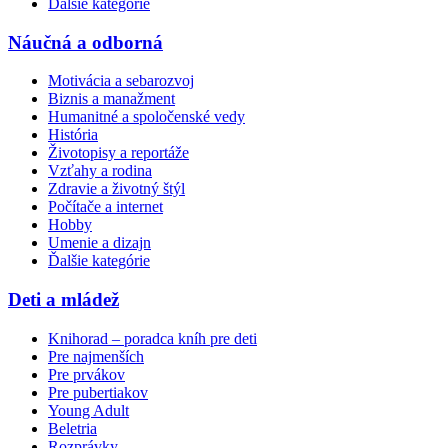
Ďalšie kategórie
Náučná a odborná
Motivácia a sebarozvoj
Biznis a manažment
Humanitné a spoločenské vedy
História
Životopisy a reportáže
Vzťahy a rodina
Zdravie a životný štýl
Počítače a internet
Hobby
Umenie a dizajn
Ďalšie kategórie
Deti a mládež
Knihorad – poradca kníh pre deti
Pre najmenších
Pre prvákov
Pre pubertiakov
Young Adult
Beletria
Rozprávky