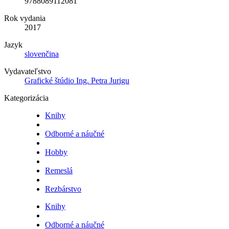
9788089112081
Rok vydania
2017
Jazyk
slovenčina
Vydavateľstvo
Grafické štúdio Ing. Petra Jurigu
Kategorizácia
Knihy
Odborné a náučné
Hobby
Remeslá
Rezbárstvo
Knihy
Odborné a náučné