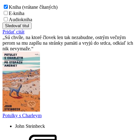
Kniha (vrátane čítaných)
E-kniha
Audiokniha
Sledovať titul
Pridať citát
Sú chvíle, na ktoré človek len tak nezabudne, ostrým večným
perom sa mu zapíšu na stránky pamäti a vryjú do srdca, odkiaľ ich
nik nevymaže.
Potulky s Charleym
John Steinbeck