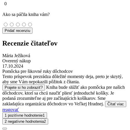
0
Ako sa páčila kniha vám?
Pridať recenziu
Recenzie čitateľov
Mária Ježíková
Overený nákup
17.10.2024
Pomôcka pre šikovné ruky dôchodcov
Tento príspevok prezrádza dôležité momenty deja, preto je skrytý,
aby sme Vám nepokazili pôžitok z čítania.
Kniha bude slúžiť ako pomôcka pre našich
Prajete si ho zobraziť?
dôchodcov, ktorí sa chcú naučiť pliesť jednoduché košíky. Je
podaná zrozumiteľne aj pre začínajúcich košíkarov. Sme
zakladajúca organizácia dôchodcov vo Veľkej Hradnej.
Čítať viac
reagovať
1 pozitívne hodnotenie
1
2 negatívne hodnotenia
2