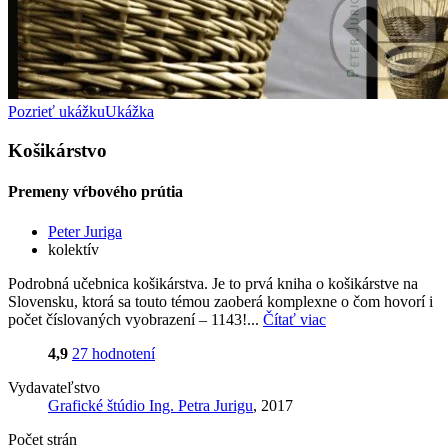
Pozrieť ukážku
Ukážka
Košikárstvo
Premeny vŕbového prútia
Peter Juriga
kolektív
Podrobná učebnica košikárstva. Je to prvá kniha o košikárstve na
Slovensku, ktorá sa touto témou zaoberá komplexne o čom hovorí i
počet číslovaných vyobrazení – 1143!...
Čítať viac
4,9
27 hodnotení
Vydavateľstvo
Grafické štúdio Ing. Petra Jurigu
, 2017
Počet strán