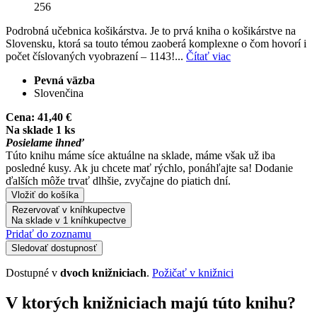
256
Podrobná učebnica košikárstva. Je to prvá kniha o košikárstve na
Slovensku, ktorá sa touto témou zaoberá komplexne o čom hovorí i
počet číslovaných vyobrazení – 1143!...
Čítať viac
Pevná väzba
Slovenčina
Cena:
41,40 €
Na sklade 1 ks
Posielame ihneď
Túto knihu máme síce aktuálne na sklade, máme však už iba
posledné kusy. Ak ju chcete mať rýchlo, ponáhľajte sa! Dodanie
ďalších môže trvať dlhšie, zvyčajne do piatich dní.
Vložiť do košíka
Rezervovať v kníhkupectve
Na sklade v 1 kníhkupectve
Pridať do zoznamu
Sledovať dostupnosť
Dostupné v
dvoch knižniciach
.
Požičať v knižnici
V ktorých knižniciach majú túto knihu?