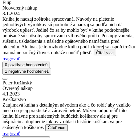
Filip
Neoverený nákup
3.1.2024
Kniha je naozaj zoširoka spracovaná. Návody na pletenie
jednotlivých výrobkov sú podrobné a naozaj sa podľa nich dá
výrobok upliesť. Jediné čo sa by mohlo byť v knihe podrobnejšie
popísané sú spôsoby spracovania vŕbového prútia. Postupy varenia,
sušenia, uskladnenia a následne opätovného namáčania pred
pletením. Ale inak je to rozhodne kniha podľa ktorej sa aspoň trošku
manuálne zručný človek dokáže naučiť pliesť.
Čítať viac
reagovať
0 pozitívne hodnotenia
0
1 negatívne hodnotenie
1
Peter Ružinský
Overený nákup
4.1.2023
Košíkarstvo
Zaujímavá kniha s detailným návodom ako a čo robiť aby vzniklo
niečo čo je aj praktické a zároveň pekné. Môžem odporučiť túto
knihu hlavne pre zanietených budúcich košíkarov ale aj pre
inšpiráciu a doplnenie faktov z oblasti histórie košíkarstva pre
skúsených košíkárov.
Čítať viac
reagovať