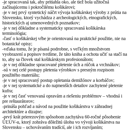
-je spracovaná tak, aby pritiahla oko, ale tiež bola užitočná
začínajúcemu i pokročilému košikárovi;
-je v nej prvý syntetický náčrt vývoja košikárskej výroby z prútia na
Slovensku, ktorý vychádza z archeologických, etnografických,
historických aj umenovedných poznatkov;
-je v nej dôkladne a systematicky spracovaná košikárska
terminológia;
-časť o košikárskej vŕbe je orientovaná na praktické použitie, nie na
botanické opisy;
-vďaka tomu, že je písaná podrobne, s veľkým množstvom
vyobrazení a popisov tvrdíme, že táto kniha a ochota učiť sa stačí na
to, aby sa človek stal košikárskym profesionálom;
-je v nej dôkladne spracované pletenie úch a rúčok a vrchnákov;
-sú v nej celé postupy pletenia výrobkov s presným rozpisom
použitého materiálu;
-je v nej spracovaný postup opletania demižónov a korbáčov;
-je v nej systematické a do najmenších detailov zachytené pletenie
kufra;
-je v nej časť venovaná opravám a riešeniu problémov – vhodná i
pre reštaurátorov;
-prináša pohľad a návod na použitie košikárstva v záhradnej
architektúre a dizajne;
-prvý krát prierezovým spôsobom zachytáva 60-ročné pôsobenie
ÚĽUV-u, ktorý zohráva dôležitú úlohu vo vývoji košikárstva na
Slovensku – uchovávaním tradícií, ale i ich rozvíjaním;