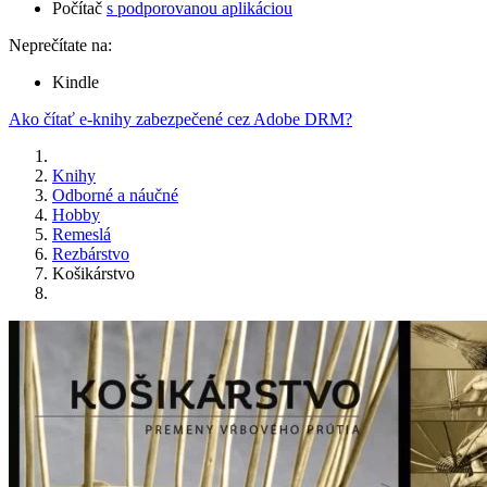
Počítač
s podporovanou aplikáciou
Neprečítate na:
Kindle
Ako čítať e-knihy zabezpečené cez Adobe DRM?
Knihy
Odborné a náučné
Hobby
Remeslá
Rezbárstvo
Košikárstvo