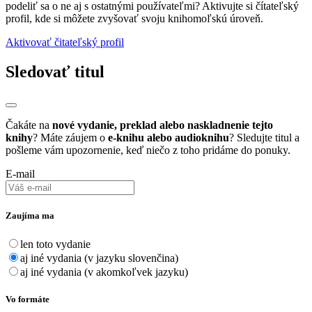
podeliť sa o ne aj s ostatnými používateľmi? Aktivujte si čítateľský
profil, kde si môžete zvyšovať svoju knihomoľskú úroveň.
Aktivovať čitateľský profil
Sledovať titul
Čakáte na
nové vydanie, preklad alebo naskladnenie tejto
knihy
? Máte záujem o
e-knihu alebo audioknihu
? Sledujte titul a
pošleme vám upozornenie, keď niečo z toho pridáme do ponuky.
E-mail
Zaujíma ma
len toto vydanie
aj iné vydania (v jazyku slovenčina)
aj iné vydania (v akomkoľvek jazyku)
Vo formáte