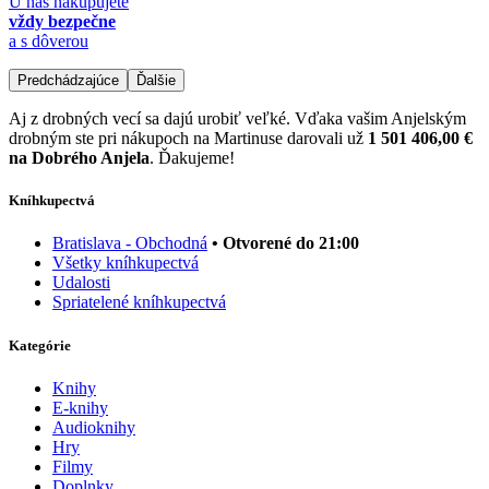
U nás nakupujete
vždy bezpečne
a s dôverou
Predchádzajúce
Ďalšie
Aj z drobných vecí sa dajú urobiť veľké. Vďaka vašim Anjelským
drobným ste pri nákupoch na Martinuse darovali už
1 501 406,00 €
na Dobrého Anjela
. Ďakujeme!
Kníhkupectvá
Bratislava - Obchodná
• Otvorené do 21:00
Všetky kníhkupectvá
Udalosti
Spriatelené kníhkupectvá
Kategórie
Knihy
E-knihy
Audioknihy
Hry
Filmy
Doplnky