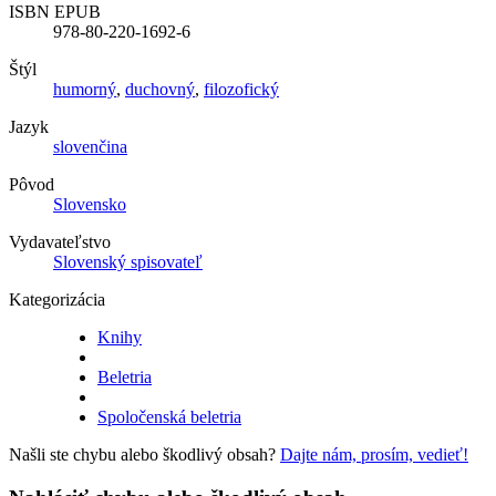
ISBN EPUB
978-80-220-1692-6
Štýl
humorný
,
duchovný
,
filozofický
Jazyk
slovenčina
Pôvod
Slovensko
Vydavateľstvo
Slovenský spisovateľ
Kategorizácia
Knihy
Beletria
Spoločenská beletria
Našli ste chybu alebo škodlivý obsah?
Dajte nám, prosím, vedieť!