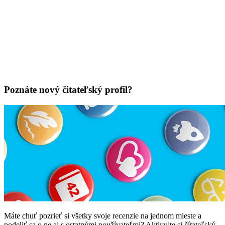
Poznáte nový čitateľský profil?
Máte chuť pozrieť si všetky svoje recenzie na jednom mieste a
podeliť sa o ne aj s ostatnými používateľmi? Aktivujte si čítateľský