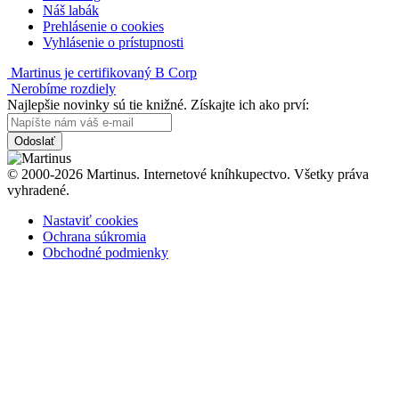
Náš labák
Prehlásenie o cookies
Vyhlásenie o prístupnosti
Martinus je certifikovaný B Corp
Nerobíme rozdiely
Najlepšie novinky sú tie knižné. Získajte ich ako prví:
Odoslať
© 2000-2026 Martinus. Internetové kníhkupectvo. Všetky práva
vyhradené.
Nastaviť cookies
Ochrana súkromia
Obchodné podmienky