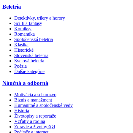
Beletria
Detektívky, trilery a horory
Sci-fi a fantasy
Komiksy
Romantika
Spoločenská beletria
Klasika
Historické
Slovenská beletria
Svetová beletria
Poézia
Ďalšie kategórie
Náučná a odborná
Motivácia a sebarozvoj
Biznis a manažment
Humanitné a spoločenské vedy
História
Životopisy a reportáže
Vzťahy a rodina
Zdravie a životný štýl
Počítače a internet