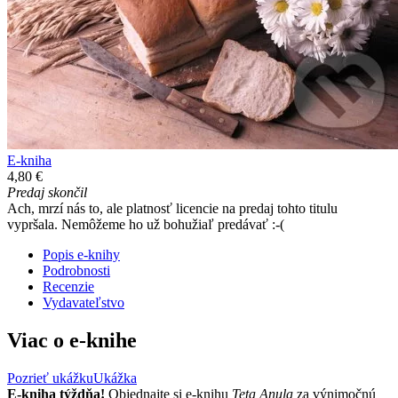
E-kniha
4,80 €
Predaj skončil
Ach, mrzí nás to, ale platnosť licencie na predaj tohto titulu
vypršala. Nemôžeme ho už bohužiaľ predávať :-(
Popis e-knihy
Podrobnosti
Recenzie
Vydavateľstvo
Viac o e-knihe
Pozrieť ukážku
Ukážka
E-kniha týždňa!
Objednajte si e-knihu
Teta Anula
za výnimočnú