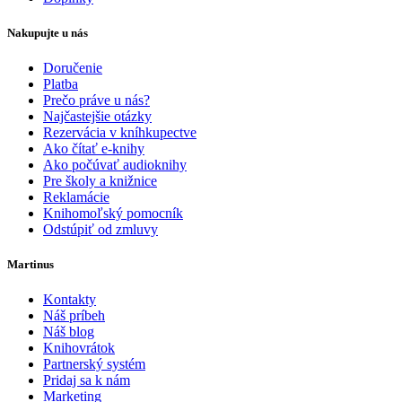
Nakupujte u nás
Doručenie
Platba
Prečo práve u nás?
Najčastejšie otázky
Rezervácia v kníhkupectve
Ako čítať e-knihy
Ako počúvať audioknihy
Pre školy a knižnice
Reklamácie
Knihomoľský pomocník
Odstúpiť od zmluvy
Martinus
Kontakty
Náš príbeh
Náš blog
Knihovrátok
Partnerský systém
Pridaj sa k nám
Marketing