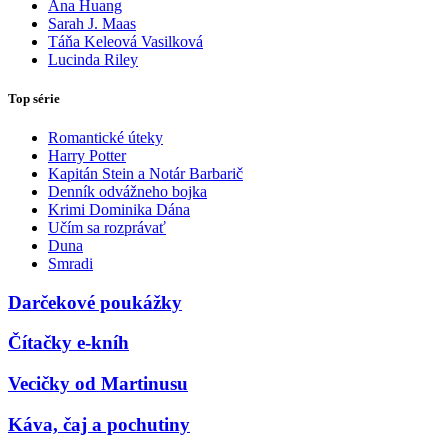
Ana Huang
Sarah J. Maas
Táňa Keleová Vasilková
Lucinda Riley
Top série
Romantické úteky
Harry Potter
Kapitán Stein a Notár Barbarič
Denník odvážneho bojka
Krimi Dominika Dána
Učím sa rozprávať
Duna
Smradi
Darčekové poukážky
Čítačky e-kníh
Vecičky od Martinusu
Káva, čaj a pochutiny