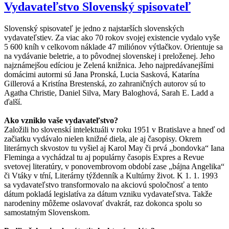
Vydavateľstvo Slovenský spisovateľ
Slovenský spisovateľ je jedno z najstarších slovenských
vydavateľstiev. Za viac ako 70 rokov svojej existencie vydalo vyše
5 600 kníh v celkovom náklade 47 miliónov výtlačkov. Orientuje sa
na vydávanie beletrie, a to pôvodnej slovenskej i preloženej. Jeho
najznámejšou edíciou je Zelená knižnica. Jeho najpredávanejšími
domácimi autormi sú Jana Pronská, Lucia Sasková, Katarína
Gillerová a Kristína Brestenská, zo zahraničných autorov sú to
Agatha Christie, Daniel Silva, Mary Baloghová, Sarah E. Ladd a
ďalší.
Ako vzniklo vaše vydavateľstvo?
Založili ho slovenskí intelektuáli v roku 1951 v Bratislave a hneď od
začiatku vydávalo nielen knižné diela, ale aj časopisy. Okrem
literárnych skvostov tu vyšiel aj Karol May či prvá „bondovka“ Iana
Fleminga a vychádzal tu aj populárny časopis Expres a Revue
svetovej literatúry, v ponovembrovom období zase „bájna Angelika“
či Vtáky v tŕní, Literárny týždenník a Kultúrny život. K 1. 1. 1993
sa vydavateľstvo transformovalo na akciovú spoločnosť a tento
dátum pokladá legislatíva za dátum vzniku vydavateľstva. Takže
narodeniny môžeme oslavovať dvakrát, raz dokonca spolu so
samostatným Slovenskom.