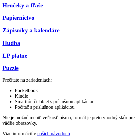
Hrnčeky a fľaše
Papiernictvo
Zápisníky a kalendáre
Hudba
LP platne
Puzzle
Prečítate na zariadeniach:
Pocketbook
Kindle
Smartfón či tablet s príslušnou aplikáciou
Počítač s príslušnou aplikáciou
Nie je možné meniť veľkosť písma, formát je preto vhodný skôr pre
väčšie obrazovky.
Viac informácií v
našich návodoch