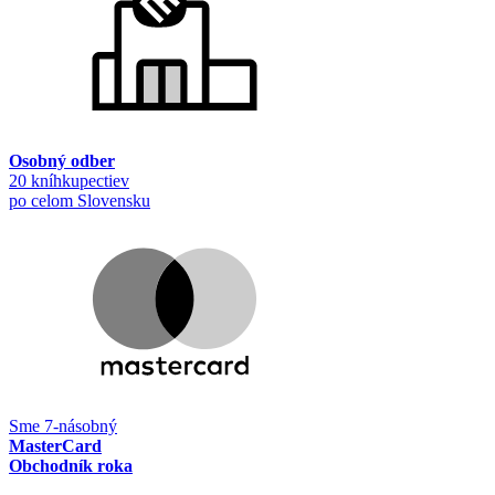
Osobný odber
20 kníhkupectiev
po celom Slovensku
Sme 7-násobný
MasterCard
Obchodník roka