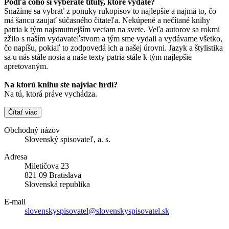
Podľa čoho si vyberáte tituly, ktoré vydáte?
Snažíme sa vybrať z ponuky rukopisov to najlepšie a najmä to, čo
má šancu zaujať súčasného čitateľa. Nekúpené a nečítané knihy
patria k tým najsmutnejším veciam na svete. Veľa autorov sa rokmi
zžilo s naším vydavateľstvom a tým sme vydali a vydávame všetko,
čo napíšu, pokiaľ to zodpovedá ich a našej úrovni. Jazyk a štylistika
sa u nás stále nosia a naše texty patria stále k tým najlepšie
apretovaným.
Na ktorú knihu ste najviac hrdí?
Na tú, ktorá práve vychádza.
Čítať viac
Obchodný názov
Slovenský spisovateľ, a. s.
Adresa
Miletičova 23
821 09 Bratislava
Slovenská republika
E-mail
slovenskyspisovatel@slovenskyspisovatel.sk