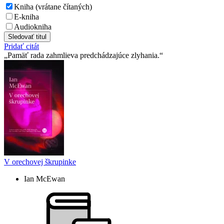
Kniha (vrátane čítaných)
E-kniha
Audiokniha
Sledovať titul
Pridať citát
Pamäť rada zahmlieva predchádzajúce zlyhania.
V orechovej škrupinke
Ian McEwan