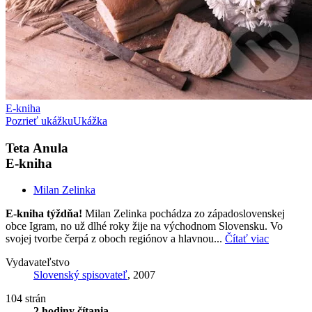
E-kniha
Pozrieť ukážku
Ukážka
Teta Anula
E-kniha
Milan Zelinka
E-kniha týždňa!
Milan Zelinka pochádza zo západoslovenskej
obce Igram, no už dlhé roky žije na východnom Slovensku. Vo
svojej tvorbe čerpá z oboch regiónov a hlavnou...
Čítať viac
Vydavateľstvo
Slovenský spisovateľ
, 2007
104 strán
2 hodiny čítania