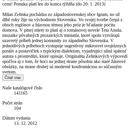
cenu! Ponuka platí len do konca týždňa (do 20. 1. 2013)
Milan Zelinka pochádza zo západoslovenskej obce Igram, no už
dlhé roky žije na východnom Slovensku. Vo svojej tvorbe čerpá z
oboch regiónov a hlavnou témou jeho próz je hľadanie pocitu
domova. V plnej miere to platí aj o románovej novele Teta Anula,
mozaike pôvabných prozaických miniatúr, ktoré spolu vytvárajú
uzavretý príbeh jednej komunity zo západného Slovenska. V
jednotlivých príbehoch vystupuje sugestívny mikrosvet svojráznych
postáv a postavičiek s typickým dialektom, vyjadrujúci silnú spätosť
autora s prostredím, ktoré opisuje. Originalita Zelinkových výpovedí
spočíva aj v tom, že hoci na jednej strane pôsobia ako staré žánrové
obrázky, na strane druhej sú moderné konfrontáciou so súčasným
svetom.
Čítať viac
Naše katalógové číslo
141165
Počet strán
104
Dátum vydania
13. 12. 2012