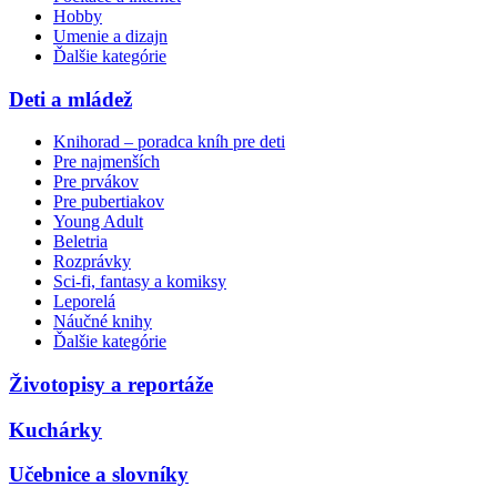
Hobby
Umenie a dizajn
Ďalšie kategórie
Deti a mládež
Knihorad – poradca kníh pre deti
Pre najmenších
Pre prvákov
Pre pubertiakov
Young Adult
Beletria
Rozprávky
Sci-fi, fantasy a komiksy
Leporelá
Náučné knihy
Ďalšie kategórie
Životopisy a reportáže
Kuchárky
Učebnice a slovníky