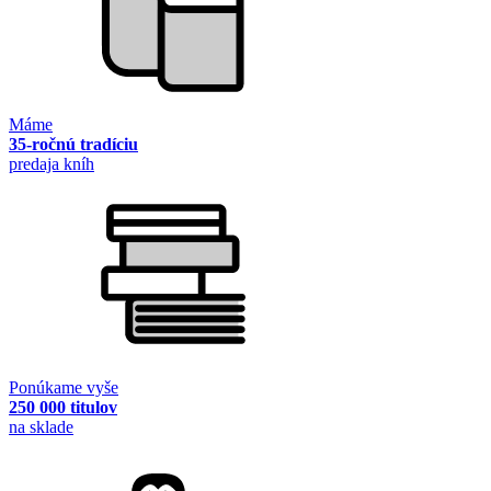
Máme
35-ročnú tradíciu
predaja kníh
Ponúkame vyše
250 000 titulov
na sklade