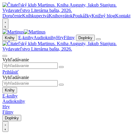
Doručenie
Kníhkupectvá
Knihovrátok
Poukážky
Knižný blog
Kontakt
E-knihy
Audioknihy
Hry
Filmy
Knihy
Doplnky
Vyhľadávanie
Prihlásiť
Vyhľadávanie
Knihy
E-knihy
Audioknihy
Hry
Filmy
Doplnky