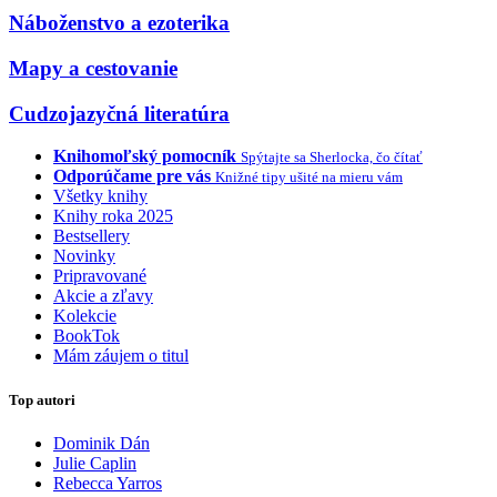
Náboženstvo a ezoterika
Mapy a cestovanie
Cudzojazyčná literatúra
Knihomoľský pomocník
Spýtajte sa Sherlocka, čo čítať
Odporúčame pre vás
Knižné tipy ušité na mieru vám
Všetky knihy
Knihy roka 2025
Bestsellery
Novinky
Pripravované
Akcie a zľavy
Kolekcie
BookTok
Mám záujem o titul
Top autori
Dominik Dán
Julie Caplin
Rebecca Yarros