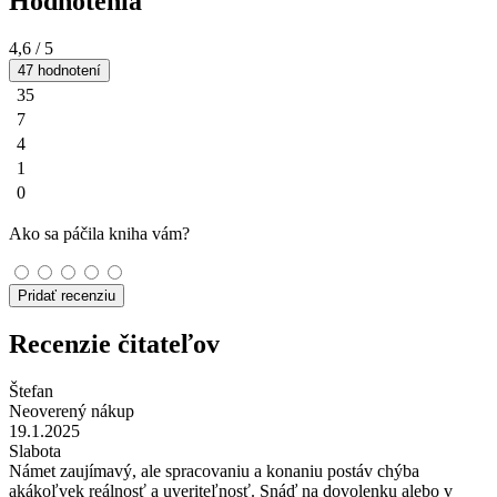
Hodnotenia
4,6
/ 5
47 hodnotení
35
7
4
1
0
Ako sa páčila kniha vám?
Pridať recenziu
Recenzie čitateľov
Štefan
Neoverený nákup
19.1.2025
Slabota
Námet zaujímavý, ale spracovaniu a konaniu postáv chýba
akákoľvek reálnosť a uveriteľnosť. Snáď na dovolenku alebo v