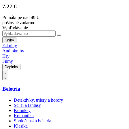
7,27 €
Pri nákupe nad 49 €
poštovné zadarmo
Vyhľadávanie
Knihy
E-knihy
Audioknihy
Hry
Filmy
Doplnky
Beletria
Detektívky, trilery a horory
Sci-fi a fantasy
Komiksy
Romantika
Spoločenská beletria
Klasika