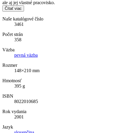
ale aj jej vlastné pracovisko.
Čítať viac
Naše katalógové číslo
3461
Počet strán
358
Väzba
pevná väzba
Rozmer
148×210 mm
Hmotnosť
395 g
ISBN
8022010685
Rok vydania
2001
Jazyk
slovenčina