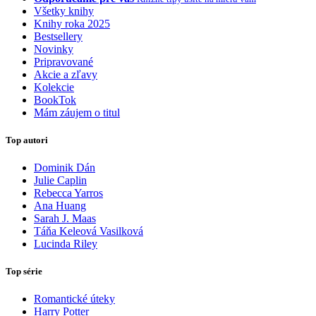
Všetky knihy
Knihy roka 2025
Bestsellery
Novinky
Pripravované
Akcie a zľavy
Kolekcie
BookTok
Mám záujem o titul
Top autori
Dominik Dán
Julie Caplin
Rebecca Yarros
Ana Huang
Sarah J. Maas
Táňa Keleová Vasilková
Lucinda Riley
Top série
Romantické úteky
Harry Potter