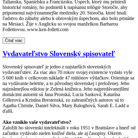
Taliansku, Španielsku a Francúzsku. Úspech, ktorý mu priniesli
historické romány, ho podnietil k napísaniu trilógie Storočie, aby
pripomenul najvýznamnejšie medzníky 20. Storočia, ktoré hnali
ľudstvo do záhuby alebo k obrovským úspechom, ako bolo pristátie
na Mesiaci. Žije v Anglicku so svojou manželkou Barbarou
Follettovou. www.ken-follett.com
Čítať viac
Vydavateľstvo Slovenský spisovateľ
Slovenský spisovateľ je jedno z najstarších slovenských
vydavateľstiev. Za viac ako 70 rokov svojej existencie vydalo vyše
5 600 kníh v celkovom náklade 47 miliónov výtlačkov. Orientuje sa
na vydávanie beletrie, a to pôvodnej slovenskej i preloženej. Jeho
najznámejšou edíciou je Zelená knižnica. Jeho najpredávanejšími
domácimi autormi sú Jana Pronská, Lucia Sasková, Katarína
Gillerová a Kristína Brestenská, zo zahraničných autorov sú to
Agatha Christie, Daniel Silva, Mary Baloghová, Sarah E. Ladd a
ďalší.
Ako vzniklo vaše vydavateľstvo?
Založili ho slovenskí intelektuáli v roku 1951 v Bratislave a hneď od
začiatku vydávalo nielen knižné diela, ale aj časopisy. Okrem