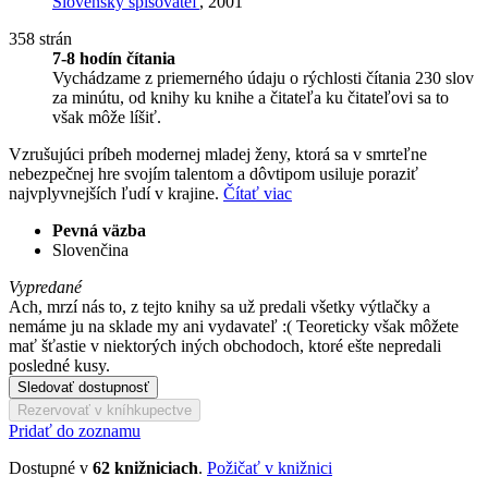
Slovenský spisovateľ
, 2001
358 strán
7-8 hodín čítania
Vychádzame z priemerného údaju o rýchlosti čítania 230 slov
za minútu, od knihy ku knihe a čitateľa ku čitateľovi sa to
však môže líšiť.
Vzrušujúci príbeh modernej mladej ženy, ktorá sa v smrteľne
nebezpečnej hre svojím talentom a dôvtipom usiluje poraziť
najvplyvnejších ľudí v krajine.
Čítať viac
Pevná väzba
Slovenčina
Vypredané
Ach, mrzí nás to, z tejto knihy sa už predali všetky výtlačky a
nemáme ju na sklade my ani vydavateľ :( Teoreticky však môžete
mať šťastie v niektorých iných obchodoch, ktoré ešte nepredali
posledné kusy.
Sledovať dostupnosť
Rezervovať v kníhkupectve
Pridať do zoznamu
Dostupné v
62 knižniciach
.
Požičať v knižnici