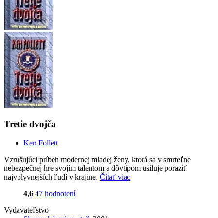
Tretie dvojča
Ken Follett
Vzrušujúci príbeh modernej mladej ženy, ktorá sa v smrteľne
nebezpečnej hre svojím talentom a dôvtipom usiluje poraziť
najvplyvnejších ľudí v krajine.
Čítať viac
4,6
47 hodnotení
Vydavateľstvo