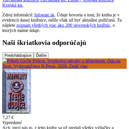
Krajská kn.
Zdroj informácií:
Infogate.sk
. Údaje hovoria o tom, že kniha je v
evidencii danej knižnice, môže však už byť aktuálne požičaná. Tu
nájdete
zoznam všetkých viac ako 200 slovenských knižníc
, o
ktorých máme údaje.
Naši škriatkovia odporúčajú
Predchádzajúce
Ďalšie
7,27 €
Vypredané
Ach, mrzí nás to, z tejto knihy sa už predali všetky výtlačky a