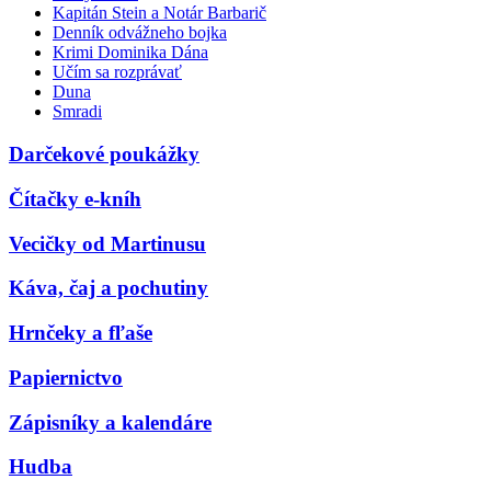
Kapitán Stein a Notár Barbarič
Denník odvážneho bojka
Krimi Dominika Dána
Učím sa rozprávať
Duna
Smradi
Darčekové poukážky
Čítačky e-kníh
Vecičky od Martinusu
Káva, čaj a pochutiny
Hrnčeky a fľaše
Papiernictvo
Zápisníky a kalendáre
Hudba