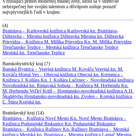
Vzrušujúci príbeh modernej mladej ženy, ktorá sa v smrteľne
nebezpečnej hre svojím talentom a dôvtipom usiluje poraziť
najvplyvnejších ľudí v krajine.
(4)
Bratislava -
Karloveská knižnica
Karloveská kn.
Bratislava-
Dúbravka -
Miestna knižnica Dúbravka
Miestna kn. Dúbravka
Prievidza -
Knižnica M. Mišíka Prievidza
Kn. M. Mišíka Prievidza
Trenčianske Teplice -
Mestská knižnica Trenčianske Teplice
Mestská kn. Trenčianske Teplice
Banskobystrický kraj (7)
Banská Bystrica -
Verejná knižnica M. Kováča
Verejná kn. M.
Kováča
Horná Ves -
Obecná knižnica
Obecná kn.
Kremnica -
Knižnica J. Kollára
Kn. J. Kollára
Lučenec -
Novohradská knižnica
Novohradská kn.
Rimavská Sobota -
Knižnica M. Hrebendu
Kn.
M. Hrebendu
Veľký Krtíš -
Hontiansko-novohradská knižnica A.H.
Škultétyho
Hontiansko-novohradská kn.
Zvolen -
Krajská knižnica
Ľ. Štúra
Krajská kn.
Bratislavský kraj (14)
Bratislava -
Knižnica Nové Mesto
Kn. Nové Mesto
Bratislava -
Knižnica Podunajské Biskupice
Kn. Podunajské Biskupice
Bratislava -
Knižnica Ružinov
Kn. Ružinov
Bratislava -
Mestská
knižnica
Mestská kn.
Bratislava -
Miestna knižnica Lamač
Miestna