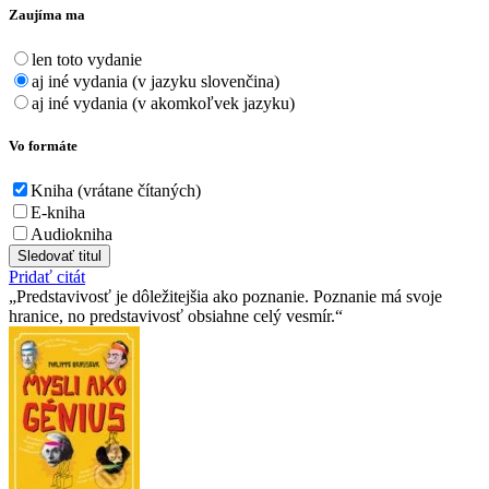
Zaujíma ma
len toto vydanie
aj iné vydania (v jazyku slovenčina)
aj iné vydania (v akomkoľvek jazyku)
Vo formáte
Kniha (vrátane čítaných)
E-kniha
Audiokniha
Sledovať titul
Pridať citát
Predstavivosť je dôležitejšia ako poznanie. Poznanie má svoje
hranice, no predstavivosť obsiahne celý vesmír.