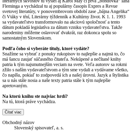
literárnych skvostov tu vyšiel aj Karol May či prvá „bondovka“ Iana
Fleminga a vychádzal tu aj populárny časopis Expres a Revue
svetovej literatúry, v ponovembrovom období zase „bájna Angelika“
či Vtáky v tŕní, Literárny týždenník a Kultúrny život. K 1. 1. 1993
sa vydavateľstvo transformovalo na akciovú spoločnosť a tento
dátum pokladá legislatíva za dátum vzniku vydavateľstva. Takže
narodeniny môžeme oslavovať dvakrát, raz dokonca spolu so
samostatným Slovenskom.
Podľa čoho si vyberáte tituly, ktoré vydáte?
Snažíme sa vybrať z ponuky rukopisov to najlepšie a najmä to, čo
má šancu zaujať súčasného čitateľa. Nekúpené a nečítané knihy
patria k tým najsmutnejším veciam na svete. Veľa autorov sa rokmi
zžilo s naším vydavateľstvom a tým sme vydali a vydávame všetko,
čo napíšu, pokiaľ to zodpovedá ich a našej úrovni. Jazyk a štylistika
sa u nás stále nosia a naše texty patria stále k tým najlepšie
apretovaným.
Na ktorú knihu ste najviac hrdí?
Na tú, ktorá práve vychádza.
Čítať viac
Obchodný názov
Slovenský spisovateľ, a. s.