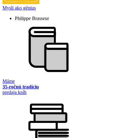
Mysli ako génius
Philippe Brasseur
Máme
35-ročnú tradíciu
predaja kníh