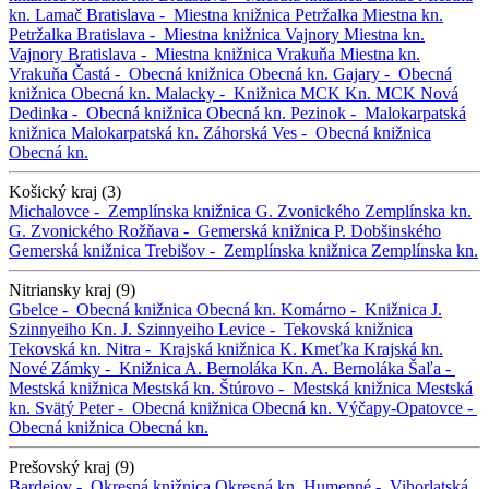
kn. Lamač
Bratislava -
Miestna knižnica Petržalka
Miestna kn.
Petržalka
Bratislava -
Miestna knižnica Vajnory
Miestna kn.
Vajnory
Bratislava -
Miestna knižnica Vrakuňa
Miestna kn.
Vrakuňa
Častá -
Obecná knižnica
Obecná kn.
Gajary -
Obecná
knižnica
Obecná kn.
Malacky -
Knižnica MCK
Kn. MCK
Nová
Dedinka -
Obecná knižnica
Obecná kn.
Pezinok -
Malokarpatská
knižnica
Malokarpatská kn.
Záhorská Ves -
Obecná knižnica
Obecná kn.
Košický kraj (3)
Michalovce -
Zemplínska knižnica G. Zvonického
Zemplínska kn.
G. Zvonického
Rožňava -
Gemerská knižnica P. Dobšinského
Gemerská knižnica
Trebišov -
Zemplínska knižnica
Zemplínska kn.
Nitriansky kraj (9)
Gbelce -
Obecná knižnica
Obecná kn.
Komárno -
Knižnica J.
Szinnyeiho
Kn. J. Szinnyeiho
Levice -
Tekovská knižnica
Tekovská kn.
Nitra -
Krajská knižnica K. Kmeťka
Krajská kn.
Nové Zámky -
Knižnica A. Bernoláka
Kn. A. Bernoláka
Šaľa -
Mestská knižnica
Mestská kn.
Štúrovo -
Mestská knižnica
Mestská
kn.
Svätý Peter -
Obecná knižnica
Obecná kn.
Výčapy-Opatovce -
Obecná knižnica
Obecná kn.
Prešovský kraj (9)
Bardejov -
Okresná knižnica
Okresná kn.
Humenné -
Vihorlatská