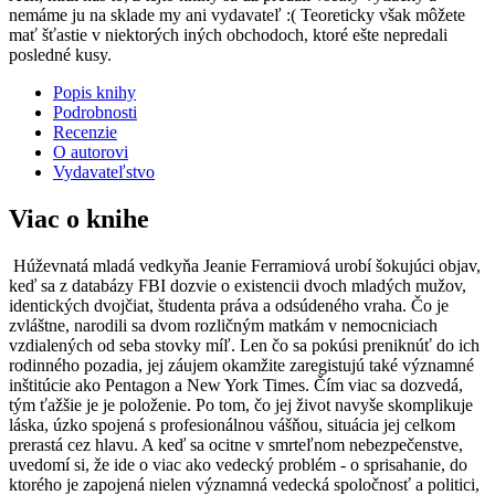
nemáme ju na sklade my ani vydavateľ :( Teoreticky však môžete
mať šťastie v niektorých iných obchodoch, ktoré ešte nepredali
posledné kusy.
Popis knihy
Podrobnosti
Recenzie
O autorovi
Vydavateľstvo
Viac o knihe
Húževnatá mladá vedkyňa Jeanie Ferramiová urobí šokujúci objav,
keď sa z databázy FBI dozvie o existencii dvoch mladých mužov,
identických dvojčiat, študenta práva a odsúdeného vraha. Čo je
zvláštne, narodili sa dvom rozličným matkám v nemocniciach
vzdialených od seba stovky míľ. Len čo sa pokúsi preniknúť do ich
rodinného pozadia, jej záujem okamžite zaregistujú také významné
inštitúcie ako Pentagon a New York Times. Čím viac sa dozvedá,
tým ťažšie je je položenie. Po tom, čo jej život navyše skomplikuje
láska, úzko spojená s profesionálnou vášňou, situácia jej celkom
prerastá cez hlavu. A keď sa ocitne v smrteľnom nebezpečenstve,
uvedomí si, že ide o viac ako vedecký problém - o sprisahanie, do
ktorého je zapojená nielen významná vedecká spoločnosť a politici,