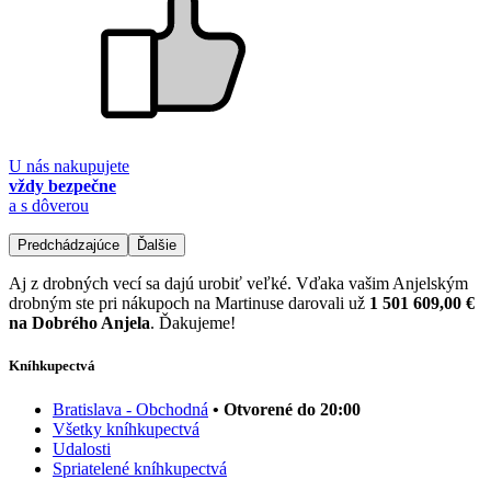
U nás nakupujete
vždy bezpečne
a s dôverou
Predchádzajúce
Ďalšie
Aj z drobných vecí sa dajú urobiť veľké. Vďaka vašim Anjelským
drobným ste pri nákupoch na Martinuse darovali už
1 501 609,00 €
na Dobrého Anjela
. Ďakujeme!
Kníhkupectvá
Bratislava - Obchodná
• Otvorené do 20:00
Všetky kníhkupectvá
Udalosti
Spriatelené kníhkupectvá