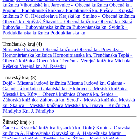
knižnica
Vihorlatská kn.
Jarovnice -
Obecná knižnica
Obecná kn.
Poprad -
Podtatranská knižnica
Podtatranská kn.
Prešov -
Krajská
knižnica P. O. Hviezdoslava
Krajská kn.
Smilno -
Obecná knižnica
Obecná kn.
Spišský Štiavnik -
Obecná knižnica
Obecná kn.
Stará
Ľubovňa -
Ľubovnianska knižnica
Ľubovnianska kn.
Svidník -
Podduklianska knižnica
Podduklianska kn.
Trenčiansky kraj (4)
Nitrianske Pravno -
Obecná knižnica
Obecná kn.
Prievidza -
Hornonitrianska knižnica
Hornonitrianska kn.
Trenčianska Teplá -
Obecná knižnica
Obecná kn.
Trenčín -
Verejná knižnica Michala
Rešetku
Verejná kn. M. Rešetku
Trnavský kraj (8)
Dojč -
Miestna ľudová knižnica
Miestna ľudová kn.
Galanta -
Galantská knižnica
Galantská kn.
Hlohovec -
Mestská knižnica
Mestská kn.
Kúty -
Obecná knižnica
Obecná kn.
Senica -
Záhorská knižnica
Záhorská kn.
Sereď -
Mestská knižnica
Mestská
kn.
Skalica -
Mestská knižnica
Mestská kn.
Trnava -
Knižnica J.
Fándlyho
Kn. J. Fándlyho
Žilinský kraj (4)
Čadca -
Kysucká knižnica
Kysucká kn.
Dolný Kubín -
Oravská
knižnica A. Habovštiaka
Oravská kn. A. Habovštiaka
Martin -
Turčianska knižnica
Turčianska kn.
Žilina -
Krajská knižnica