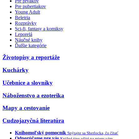
Pre prvákov
Pre pubertiakov
Young Adult
Beletria
Rozprávky
Sci-fi, fantasy a komiksy
Leporelá
Náučné knihy
Ďalšie kategórie
Životopisy a reportáže
Kuchárky
Učebnice a slovníky
Náboženstvo a ezoterika
Mapy a cestovanie
Cudzojazyčná literatúra
Knihomoľský pomocník
Spýtajte sa Sherlocka, čo čítať
Odporúčame pre vás
Knižné tipy ušité na mieru vám