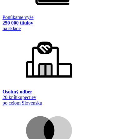
Ponúkame vyše
250 000 titulov
na sklade
Osobný odber
20 kníhkupectiev
po celom Slovensku