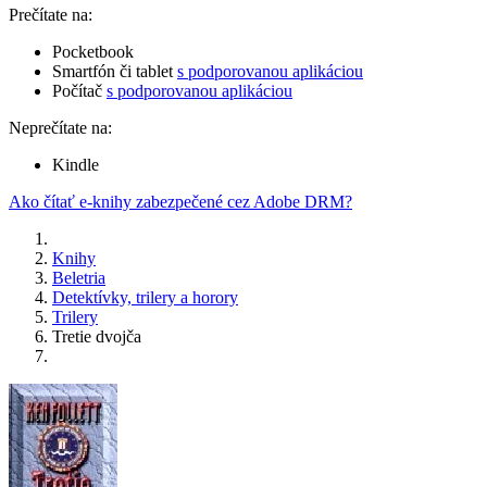
Prečítate na:
Pocketbook
Smartfón či tablet
s podporovanou aplikáciou
Počítač
s podporovanou aplikáciou
Neprečítate na:
Kindle
Ako čítať e-knihy zabezpečené cez Adobe DRM?
Knihy
Beletria
Detektívky, trilery a horory
Trilery
Tretie dvojča