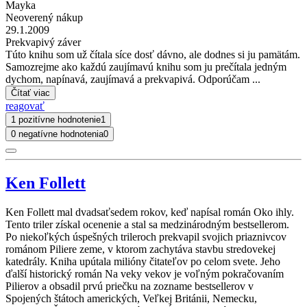
Mayka
Neoverený nákup
29.1.2009
Prekvapivý záver
Túto knihu som už čítala síce dosť dávno, ale dodnes si ju pamätám.
Samozrejme ako každú zaujímavú knihu som ju prečítala jedným
dychom, napínavá, zaujímavá a prekvapivá. Odporúčam ...
Čítať viac
reagovať
1 pozitívne hodnotenie
1
0 negatívne hodnotenia
0
Ken Follett
Ken Follett mal dvadsaťsedem rokov, keď napísal román Oko ihly.
Tento triler získal ocenenie a stal sa medzinárodným bestsellerom.
Po niekoľkých úspešných trileroch prekvapil svojich priaznivcov
románom Piliere zeme, v ktorom zachytáva stavbu stredovekej
katedrály. Kniha upútala milióny čitateľov po celom svete. Jeho
ďalší historický román Na veky vekov je voľným pokračovaním
Pilierov a obsadil prvú priečku na zozname bestsellerov v
Spojených štátoch amerických, Veľkej Británii, Nemecku,