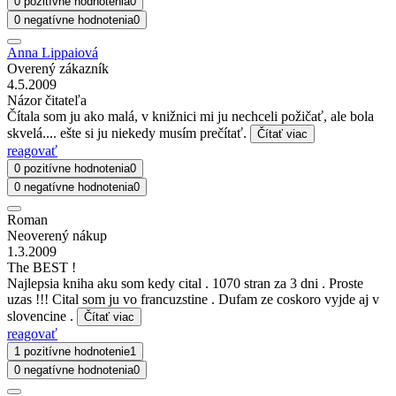
0 pozitívne hodnotenia
0
0 negatívne hodnotenia
0
Anna Lippaiová
Overený zákazník
4.5.2009
Názor čitateľa
Čítala som ju ako malá, v knižnici mi ju nechceli požičať, ale bola
skvelá.... ešte si ju niekedy musím prečítať.
Čítať viac
reagovať
0 pozitívne hodnotenia
0
0 negatívne hodnotenia
0
Roman
Neoverený nákup
1.3.2009
The BEST !
Najlepsia kniha aku som kedy cital . 1070 stran za 3 dni . Proste
uzas !!! Cital som ju vo francuzstine . Dufam ze coskoro vyjde aj v
slovencine .
Čítať viac
reagovať
1 pozitívne hodnotenie
1
0 negatívne hodnotenia
0