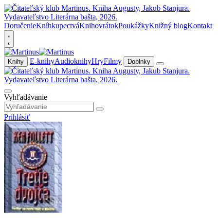
Doručenie
Kníhkupectvá
Knihovrátok
Poukážky
Knižný blog
Kontakt
E-knihy
Audioknihy
Hry
Filmy
Knihy
Doplnky
Vyhľadávanie
Prihlásiť