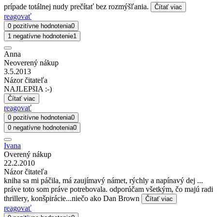
prípade totálnej nudy prečítať bez rozmýšľania.
Čítať viac
reagovať
0 pozitívne hodnotenia
0
1 negatívne hodnotenie
1
Anna
Neoverený nákup
3.5.2013
Názor čitateľa
NAJLEPšIA :-)
Čítať viac
reagovať
0 pozitívne hodnotenia
0
0 negatívne hodnotenia
0
Ivana
Overený nákup
22.2.2010
Názor čitateľa
kniha sa mi páčila, má zaujímavý námet, rýchly a napínavý dej ...
práve toto som práve potrebovala. odporúčam všetkým, čo majú radi
thrillery, konšpirácie...niečo ako Dan Brown
Čítať viac
reagovať