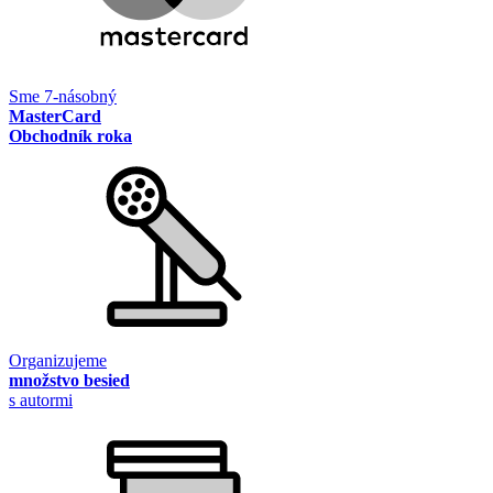
Sme 7-násobný
MasterCard
Obchodník roka
Organizujeme
množstvo besied
s autormi