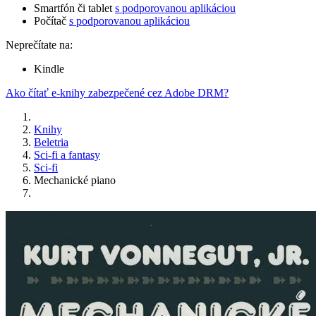
Smartfón či tablet
s podporovanou aplikáciou
Počítač
s podporovanou aplikáciou
Neprečítate na:
Kindle
Ako čítať e-knihy zabezpečené cez Adobe DRM?
Knihy
Beletria
Sci-fi a fantasy
Sci-fi
Mechanické piano