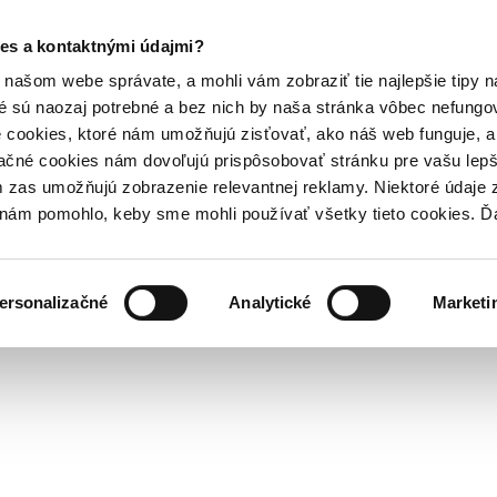
es a kontaktnými údajmi?
našom webe správate, a mohli vám zobraziť tie najlepšie tipy n
é sú naozaj potrebné a bez nich by naša stránka vôbec nefung
 cookies, ktoré nám umožňujú zisťovať, ako náš web funguje, a 
ačné cookies nám dovoľujú prispôsobovať stránku pre vašu lepši
zas umožňujú zobrazenie relevantnej reklamy. Niektoré údaje z
y nám pomohlo, keby sme mohli používať všetky tieto cookies. 
ersonalizačné
Analytické
Marketi