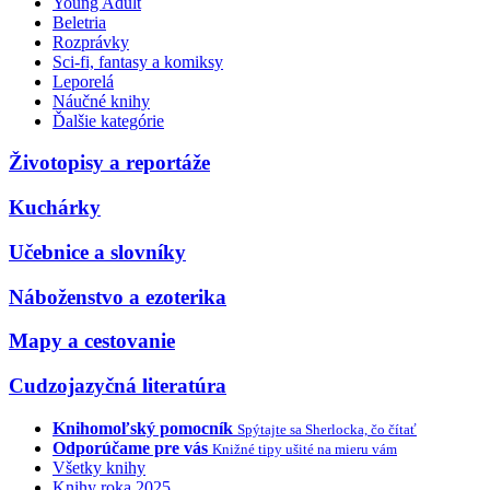
Young Adult
Beletria
Rozprávky
Sci-fi, fantasy a komiksy
Leporelá
Náučné knihy
Ďalšie kategórie
Životopisy a reportáže
Kuchárky
Učebnice a slovníky
Náboženstvo a ezoterika
Mapy a cestovanie
Cudzojazyčná literatúra
Knihomoľský pomocník
Spýtajte sa Sherlocka, čo čítať
Odporúčame pre vás
Knižné tipy ušité na mieru vám
Všetky knihy
Knihy roka 2025