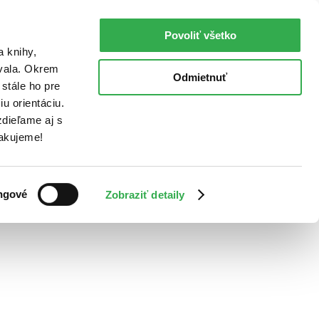
Povoliť všetko
a knihy,
ovala. Okrem
Odmietnuť
stále ho pre
u orientáciu.
dieľame aj s
Ďakujeme!
ngové
Zobraziť detaily