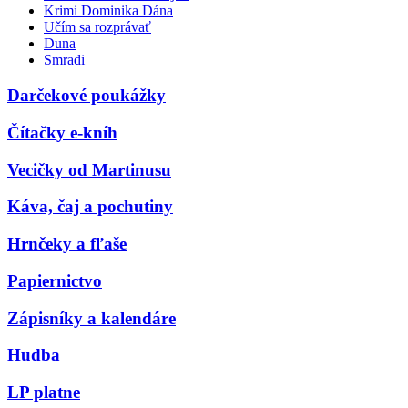
Krimi Dominika Dána
Učím sa rozprávať
Duna
Smradi
Darčekové poukážky
Čítačky e-kníh
Vecičky od Martinusu
Káva, čaj a pochutiny
Hrnčeky a fľaše
Papiernictvo
Zápisníky a kalendáre
Hudba
LP platne