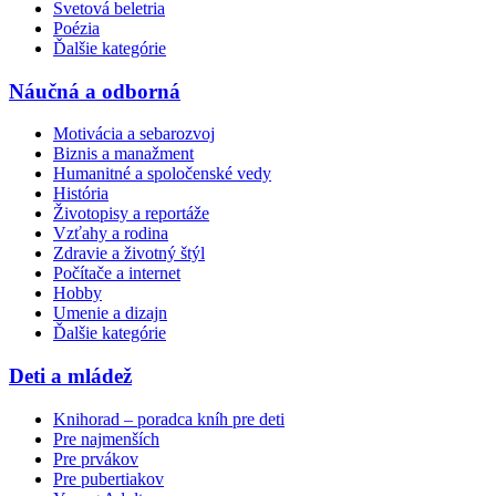
Svetová beletria
Poézia
Ďalšie kategórie
Náučná a odborná
Motivácia a sebarozvoj
Biznis a manažment
Humanitné a spoločenské vedy
História
Životopisy a reportáže
Vzťahy a rodina
Zdravie a životný štýl
Počítače a internet
Hobby
Umenie a dizajn
Ďalšie kategórie
Deti a mládež
Knihorad – poradca kníh pre deti
Pre najmenších
Pre prvákov
Pre pubertiakov