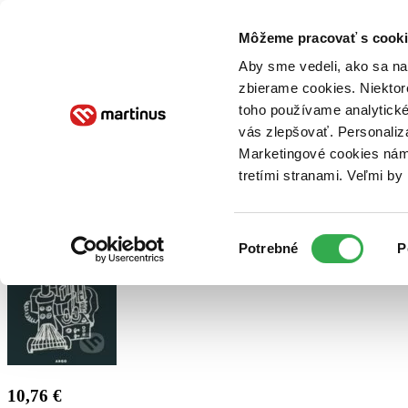
Doručenie
Kníhkupectvá
Knihovrátok
Poukážky
Knižný blog
Kontakt
Môžeme pracovať s cooki
Aby sme vedeli, ako sa na 
zbierame cookies. Niektor
E-knihy
Audioknihy
Hry
Filmy
Knihy
Doplnky
toho používame analytické
vás zlepšovať. Personaliz
Vyhľadávanie
Marketingové cookies nám 
tretími stranami. Veľmi b
Prihlásiť
Výber
Potrebné
P
súhlasu
10,76 €