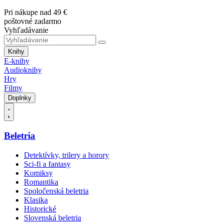
Pri nákupe nad 49 €
poštovné zadarmo
Vyhľadávanie
Knihy
E-knihy
Audioknihy
Hry
Filmy
Doplnky
Beletria
Detektívky, trilery a horory
Sci-fi a fantasy
Komiksy
Romantika
Spoločenská beletria
Klasika
Historické
Slovenská beletria