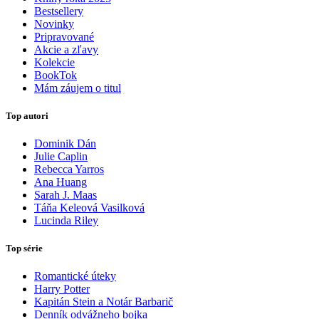
Bestsellery
Novinky
Pripravované
Akcie a zľavy
Kolekcie
BookTok
Mám záujem o titul
Top autori
Dominik Dán
Julie Caplin
Rebecca Yarros
Ana Huang
Sarah J. Maas
Táňa Keleová Vasilková
Lucinda Riley
Top série
Romantické úteky
Harry Potter
Kapitán Stein a Notár Barbarič
Denník odvážneho bojka