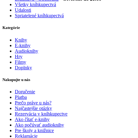
Všetky kníhkupectvá
Udalosti
Spriatelené kníhkupectvá
Kategórie
Knihy
E-knihy
Audioknihy
Hry
Filmy
Doplnky
Nakupujte u nás
Doručenie
Platba
Prečo práve u nás?
Najčastejšie otázky
Rezervácia v kníhkupectve
Ako čítať e-knihy
Ako počúvať audioknihy
Pre školy a knižnice
Reklamácie