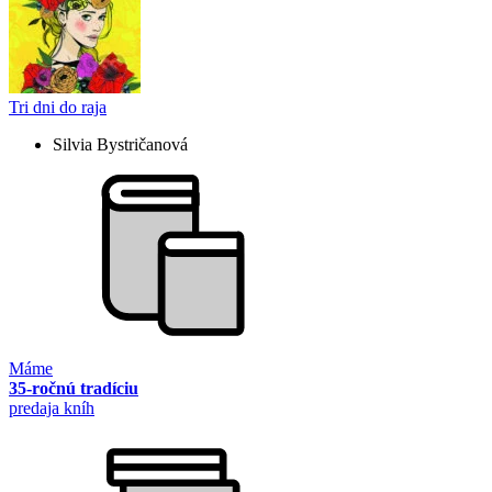
Tri dni do raja
Silvia Bystričanová
Máme
35-ročnú tradíciu
predaja kníh