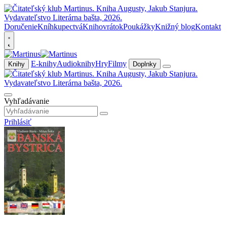
Doručenie
Kníhkupectvá
Knihovrátok
Poukážky
Knižný blog
Kontakt
E-knihy
Audioknihy
Hry
Filmy
Knihy
Doplnky
Vyhľadávanie
Prihlásiť