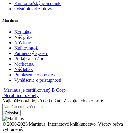
Knihomoľský pomocník
Odstúpiť od zmluvy
Martinus
Kontakty
Náš príbeh
Náš blog
Knihovrátok
Partnerský systém
Pridaj sa k nám
Marketing
Náš labák
Prehlásenie o cookies
Vyhlásenie o prístupnosti
Martinus je certifikovaný B Corp
Nerobíme rozdiely
Najlepšie novinky sú tie knižné. Získajte ich ako prví:
Odoslať
© 2000-2026 Martinus. Internetové kníhkupectvo. Všetky práva
vyhradené.