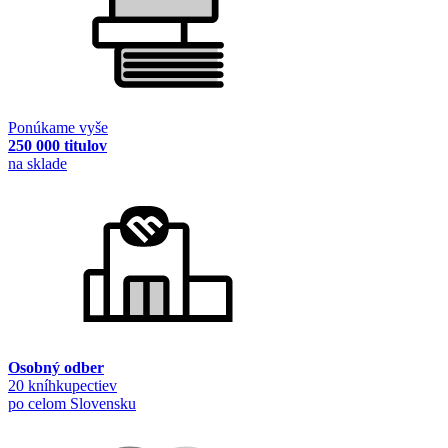
Ponúkame vyše
250 000 titulov
na sklade
Osobný odber
20 kníhkupectiev
po celom Slovensku