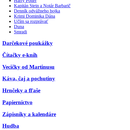
Harry Potter
Kapitán Stein a Notár Barbarič
Denník odvážneho bojka
Krimi Dominika Dána
Učím sa rozprávať
Duna
Smradi
Darčekové poukážky
Čítačky e-kníh
Vecičky od Martinusu
Káva, čaj a pochutiny
Hrnčeky a fľaše
Papiernictvo
Zápisníky a kalendáre
Hudba