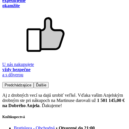
expedujeme
okamžite
U nás nakupujete
vždy bezpečne
a s dôverou
Predchádzajúce
Ďalšie
Aj z drobných vecí sa dajú urobiť veľké. Vďaka vašim Anjelským
drobným ste pri nákupoch na Martinuse darovali už
1 501 145,00 €
na Dobrého Anjela
. Ďakujeme!
Kníhkupectvá
Bratislava - Obchodná
• Otvorené do 21:00