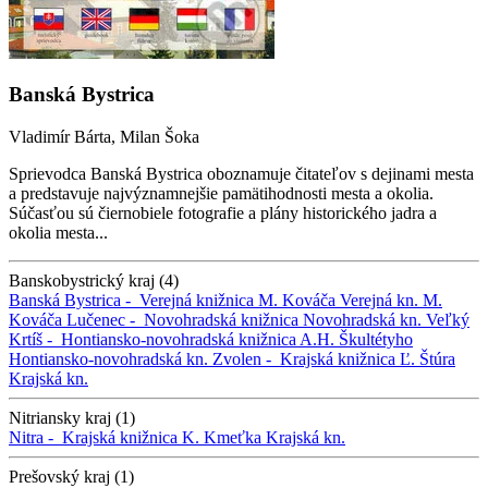
Banská Bystrica
Vladimír Bárta, Milan Šoka
Sprievodca Banská Bystrica oboznamuje čitateľov s dejinami mesta
a predstavuje najvýznamnejšie pamätihodnosti mesta a okolia.
Súčasťou sú čiernobiele fotografie a plány historického jadra a
okolia mesta...
Banskobystrický kraj (4)
Banská Bystrica -
Verejná knižnica M. Kováča
Verejná kn. M.
Kováča
Lučenec -
Novohradská knižnica
Novohradská kn.
Veľký
Krtíš -
Hontiansko-novohradská knižnica A.H. Škultétyho
Hontiansko-novohradská kn.
Zvolen -
Krajská knižnica Ľ. Štúra
Krajská kn.
Nitriansky kraj (1)
Nitra -
Krajská knižnica K. Kmeťka
Krajská kn.
Prešovský kraj (1)