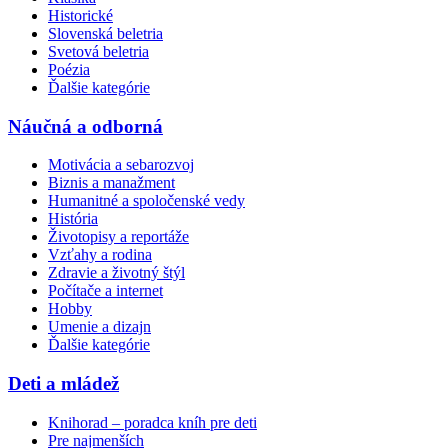
Historické
Slovenská beletria
Svetová beletria
Poézia
Ďalšie kategórie
Náučná a odborná
Motivácia a sebarozvoj
Biznis a manažment
Humanitné a spoločenské vedy
História
Životopisy a reportáže
Vzťahy a rodina
Zdravie a životný štýl
Počítače a internet
Hobby
Umenie a dizajn
Ďalšie kategórie
Deti a mládež
Knihorad – poradca kníh pre deti
Pre najmenších