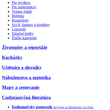
Pre prvákov
Pre pubertiakov
Young Adult
Beletria
Rozprávky
Sci-fi, fantasy a komiksy
Leporelá
Náučné knihy
Ďalšie kategórie
Životopisy a reportáže
Kuchárky
Učebnice a slovníky
Náboženstvo a ezoterika
Mapy a cestovanie
Cudzojazyčná literatúra
Knihomoľský pomocník
Spýtajte sa Sherlocka, čo čítať