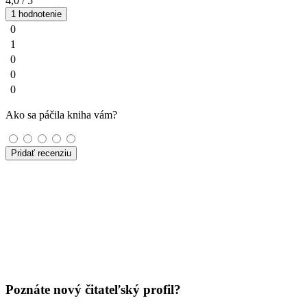
4,0
/ 5
1 hodnotenie
0
1
0
0
0
Ako sa páčila kniha vám?
Pridať recenziu
Poznáte nový čitateľský profil?