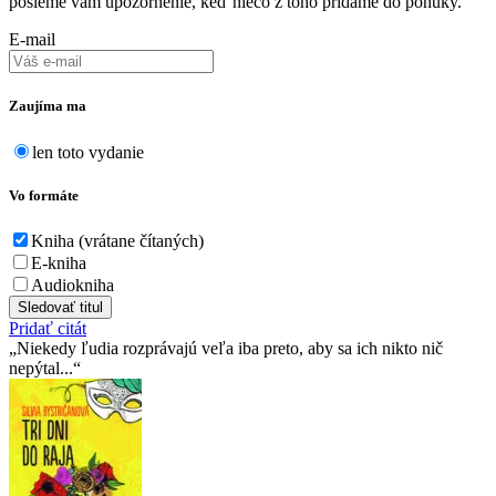
pošleme vám upozornenie, keď niečo z toho pridáme do ponuky.
E-mail
Zaujíma ma
len toto vydanie
Vo formáte
Kniha (vrátane čítaných)
E-kniha
Audiokniha
Sledovať titul
Pridať citát
Niekedy ľudia rozprávajú veľa iba preto, aby sa ich nikto nič
nepýtal...