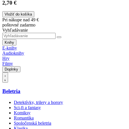
2,70 €
Vložiť do košíka
Pri nákupe nad 49 €
poštovné zadarmo
Vyhľadávanie
Knihy
E-knihy
Audioknihy
Hry
Filmy
Doplnky
Beletria
Detektívky, trilery a horory
Sci-fi a fantasy
Komiksy
Romantika
Spoločenská beletria
Klasika