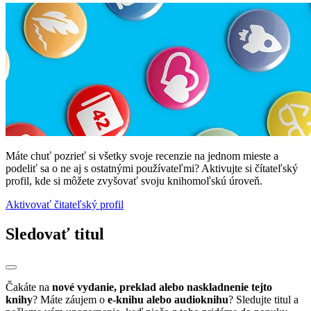
Máte chuť pozrieť si všetky svoje recenzie na jednom mieste a
podeliť sa o ne aj s ostatnými používateľmi? Aktivujte si čítateľský
profil, kde si môžete zvyšovať svoju knihomoľskú úroveň.
Aktivovať čitateľský profil
Sledovať titul
Čakáte na
nové vydanie, preklad alebo naskladnenie tejto
knihy
? Máte záujem o
e-knihu alebo audioknihu
? Sledujte titul a