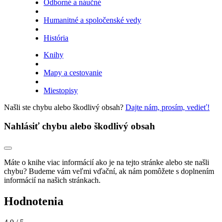
Odborné a náučné
Humanitné a spoločenské vedy
História
Knihy
Mapy a cestovanie
Miestopisy
Našli ste chybu alebo škodlivý obsah?
Dajte nám, prosím, vedieť!
Nahlásiť chybu alebo škodlivý obsah
Máte o knihe viac informácií ako je na tejto stránke alebo ste našli
chybu? Budeme vám veľmi vďační, ak nám pomôžete s doplnením
informácií na našich stránkach.
Hodnotenia