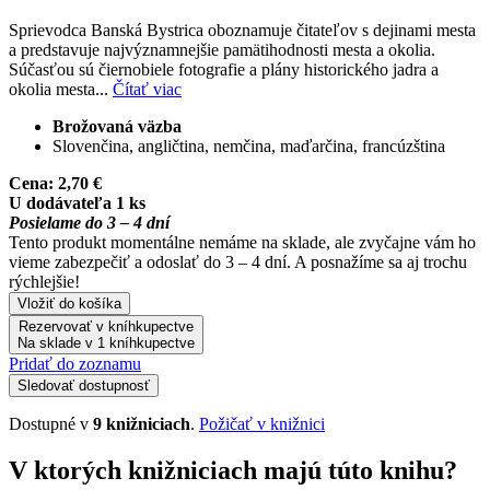
Sprievodca Banská Bystrica oboznamuje čitateľov s dejinami mesta
a predstavuje najvýznamnejšie pamätihodnosti mesta a okolia.
Súčasťou sú čiernobiele fotografie a plány historického jadra a
okolia mesta...
Čítať viac
Brožovaná väzba
Slovenčina, angličtina, nemčina, maďarčina, francúzština
Cena:
2,70 €
U dodávateľa 1 ks
Posielame do 3 – 4 dní
Tento produkt momentálne nemáme na sklade, ale zvyčajne vám ho
vieme zabezpečiť a odoslať do 3 – 4 dní. A posnažíme sa aj trochu
rýchlejšie!
Vložiť do košíka
Rezervovať v kníhkupectve
Na sklade v 1 kníhkupectve
Pridať do zoznamu
Sledovať dostupnosť
Dostupné v
9 knižniciach
.
Požičať v knižnici
V ktorých knižniciach majú túto knihu?