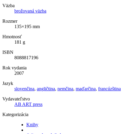
Väzba
brožovaná väzba
Rozmer
135×195 mm
Hmotnosť
181 g
ISBN
8088817196
Rok vydania
2007
Jazyk
slovenčina
,
angličtina
,
nemčina
,
maďarčina
,
francúzština
Vydavateľstvo
AB ART press
Kategorizácia
Knihy