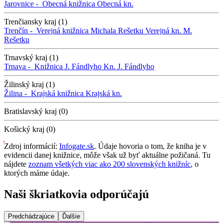
Jarovnice -
Obecná knižnica
Obecná kn.
Trenčiansky kraj (1)
Trenčín -
Verejná knižnica Michala Rešetku
Verejná kn. M.
Rešetku
Trnavský kraj (1)
Trnava -
Knižnica J. Fándlyho
Kn. J. Fándlyho
Žilinský kraj (1)
Žilina -
Krajská knižnica
Krajská kn.
Bratislavský kraj (0)
Košický kraj (0)
Zdroj informácií:
Infogate.sk
. Údaje hovoria o tom, že kniha je v
evidencii danej knižnice, môže však už byť aktuálne požičaná. Tu
nájdete
zoznam všetkých viac ako 200 slovenských knižníc
, o
ktorých máme údaje.
Naši škriatkovia odporúčajú
Predchádzajúce
Ďalšie