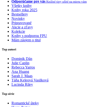
Odporúčame pre vás
Knižné tipy ušité na mieru vám
Všetky knihy
Knihy roka 2025
Bestsellery
Novinky
Pripravované
Akcie a zľavy
Kolekcie
Knihy s podporou FPU
Mám záujem o titul
Top autori
Dominik Dán
Julie Caplin
Rebecca Yarros
Ana Huang
Sarah J. Maas
Táňa Keleová Vasilková
Lucinda Riley
Top série
Romantické úteky