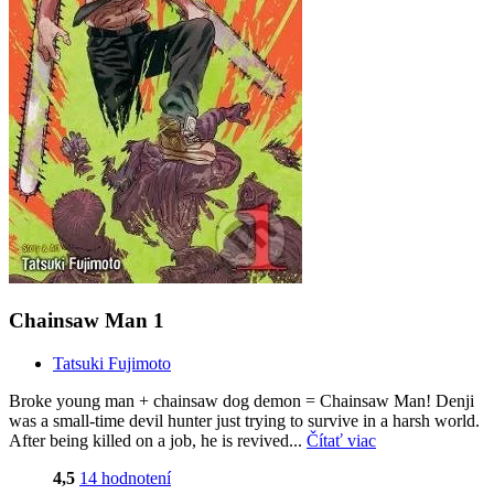
Chainsaw Man 1
Tatsuki Fujimoto
Broke young man + chainsaw dog demon = Chainsaw Man! Denji
was a small-time devil hunter just trying to survive in a harsh world.
After being killed on a job, he is revived...
Čítať viac
4,5
14 hodnotení