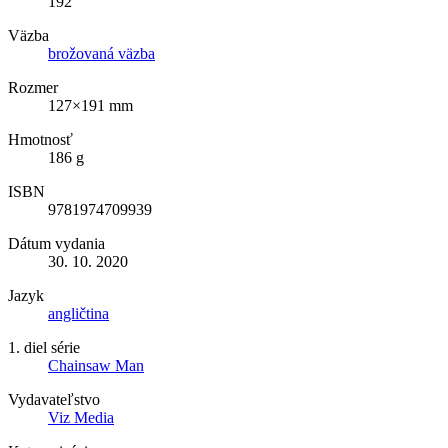
192
Väzba
brožovaná väzba
Rozmer
127×191 mm
Hmotnosť
186 g
ISBN
9781974709939
Dátum vydania
30. 10. 2020
Jazyk
angličtina
1. diel série
Chainsaw Man
Vydavateľstvo
Viz Media