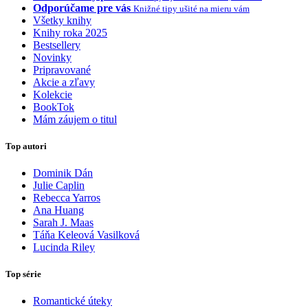
Odporúčame pre vás
Knižné tipy ušité na mieru vám
Všetky knihy
Knihy roka 2025
Bestsellery
Novinky
Pripravované
Akcie a zľavy
Kolekcie
BookTok
Mám záujem o titul
Top autori
Dominik Dán
Julie Caplin
Rebecca Yarros
Ana Huang
Sarah J. Maas
Táňa Keleová Vasilková
Lucinda Riley
Top série
Romantické úteky