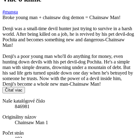
#manga
Broke young man + chainsaw dog demon = Chainsaw Man!
Denji was a small-time devil hunter just trying to survive in a harsh
world. After being killed on a job, he is revived by his pet devil-dog
Pochita and becomes something new and dangerous-Chainsaw
Man!
Denji's a poor young man who'll do anything for money, even
hunting down devils with his pet devil-dog Pochita. He's a simple
man with simple dreams, drowning under a mountain of debt. But
his sad life gets turned upside down one day when he's betrayed by
someone he trusts. Now with the power of a devil inside him,
Denji's become a whole new man-Chainsaw Man!
Čítať viac
Naše katalógové číslo
846981
Originálny názov
Chainsaw Man 1
Počet strán