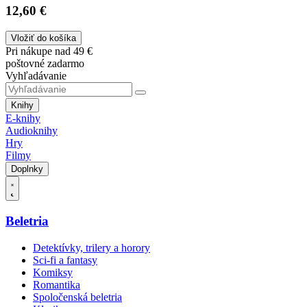
12,60 €
Vložiť do košíka
Pri nákupe nad 49 €
poštovné zadarmo
Vyhľadávanie
Knihy
E-knihy
Audioknihy
Hry
Filmy
Doplnky
Beletria
Detektívky, trilery a horory
Sci-fi a fantasy
Komiksy
Romantika
Spoločenská beletria