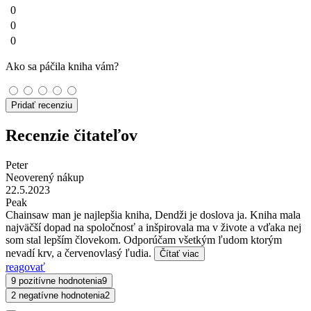
0
0
0
Ako sa páčila kniha vám?
Pridať recenziu
Recenzie čitateľov
Peter
Neoverený nákup
22.5.2023
Peak
Chainsaw man je najlepšia kniha, Dendži je doslova ja. Kniha mala
najväčší dopad na spoločnosť a inšpirovala ma v živote a vďaka nej
som stal lepším človekom. Odporúčam všetkým ľudom ktorým
nevadí krv, a červenovlasý ľudia.
Čítať viac
reagovať
9 pozitívne hodnotenia
9
2 negatívne hodnotenia
2