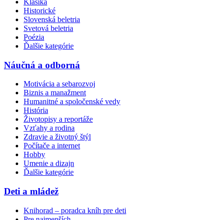
Klasika
Historické
Slovenská beletria
Svetová beletria
Poézia
Ďalšie kategórie
Náučná a odborná
Motivácia a sebarozvoj
Biznis a manažment
Humanitné a spoločenské vedy
História
Životopisy a reportáže
Vzťahy a rodina
Zdravie a životný štýl
Počítače a internet
Hobby
Umenie a dizajn
Ďalšie kategórie
Deti a mládež
Knihorad – poradca kníh pre deti
Pre najmenších