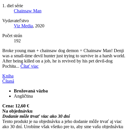
1. diel série
Chainsaw Man
Vydavateľstvo
Viz Media
, 2020
Počet strán
192
Broke young man + chainsaw dog demon = Chainsaw Man! Denji
was a small-time devil hunter just trying to survive in a harsh world.
After being killed on a job, he is revived by his pet devil-dog
Pochita...
Čítať viac
Kniha
Čítaná
Brožovaná väzba
Angličtina
Cena:
12,60 €
Na objednávku
Dodanie môže trvať viac ako 30 dní
Tento produkt je na objednávku a jeho dodanie môže trvať aj viac
ako 30 dní. Urobíme však všetko pre to, aby sme vašu objednávku