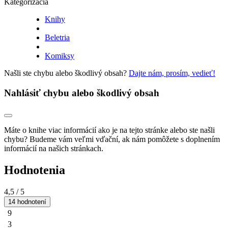
Kategorizácia
Knihy
Beletria
Komiksy
Našli ste chybu alebo škodlivý obsah?
Dajte nám, prosím, vedieť!
Nahlásiť chybu alebo škodlivý obsah
Máte o knihe viac informácií ako je na tejto stránke alebo ste našli
chybu? Budeme vám veľmi vďační, ak nám pomôžete s doplnením
informácií na našich stránkach.
Hodnotenia
4,5
/ 5
14 hodnotení
9
3