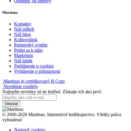
Odstúpiť od zmluvy
Martinus
Kontakty
Náš príbeh
Náš blog
Knihovrátok
Partnerský systém
Pridaj sa k nám
Marketing
Náš labák
Prehlásenie o cookies
Vyhlásenie o prístupnosti
Martinus je certifikovaný B Corp
Nerobíme rozdiely
Najlepšie novinky sú tie knižné. Získajte ich ako prví:
Odoslať
© 2000-2026 Martinus. Internetové kníhkupectvo. Všetky práva
vyhradené.
Nastaviť cookies