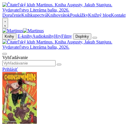
Doručenie
Kníhkupectvá
Knihovrátok
Poukážky
Knižný blog
Kontakt
E-knihy
Audioknihy
Hry
Filmy
Knihy
Doplnky
Vyhľadávanie
Prihlásiť