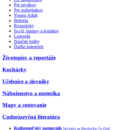
Pre prvákov
Pre pubertiakov
Young Adult
Beletria
Rozprávky
Sci-fi, fantasy a komiksy
Leporelá
Náučné knihy
Ďalšie kategórie
Životopisy a reportáže
Kuchárky
Učebnice a slovníky
Náboženstvo a ezoterika
Mapy a cestovanie
Cudzojazyčná literatúra
Knihomoľský pomocník
Spýtajte sa Sherlocka, čo čítať