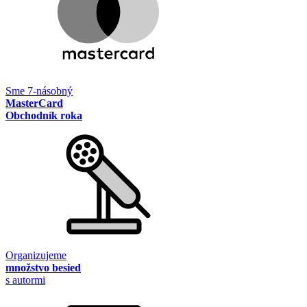
Sme 7-násobný
MasterCard
Obchodník roka
Organizujeme
množstvo besied
s autormi