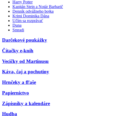
Harry Potter
Kapitán Stein a Notár Barbarič
Denník odvážneho bojka
Krimi Dominika Dána
Učím sa rozprávať
Duna
Smradi
Darčekové poukážky
Čítačky e-kníh
Vecičky od Martinusu
Káva, čaj a pochutiny
Hrnčeky a fľaše
Papiernictvo
Zápisníky a kalendáre
Hudba