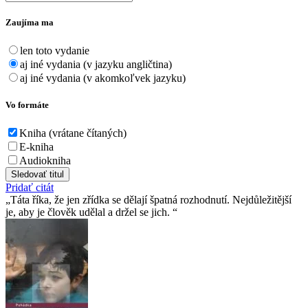
Zaujíma ma
len toto vydanie
aj iné vydania (v jazyku angličtina)
aj iné vydania (v akomkoľvek jazyku)
Vo formáte
Kniha (vrátane čítaných)
E-kniha
Audiokniha
Sledovať titul
Pridať citát
Táta říka, že jen zřídka se dělají špatná rozhodnutí. Nejdůležitější
je, aby je člověk udělal a držel se jich.