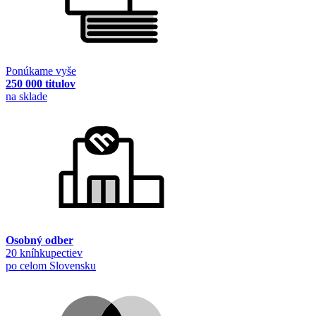
Ponúkame vyše
250 000 titulov
na sklade
Osobný odber
20 kníhkupectiev
po celom Slovensku