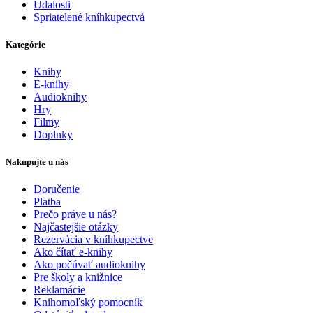
Udalosti
Spriatelené kníhkupectvá
Kategórie
Knihy
E-knihy
Audioknihy
Hry
Filmy
Doplnky
Nakupujte u nás
Doručenie
Platba
Prečo práve u nás?
Najčastejšie otázky
Rezervácia v kníhkupectve
Ako čítať e-knihy
Ako počúvať audioknihy
Pre školy a knižnice
Reklamácie
Knihomoľský pomocník