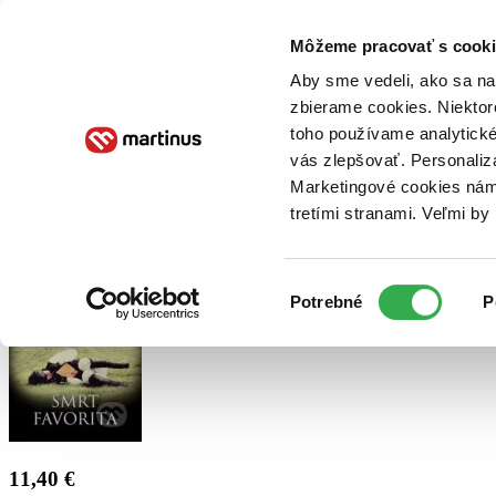
Doručenie
Kníhkupectvá
Knihovrátok
Poukážky
Knižný blog
Kontakt
Môžeme pracovať s cooki
Aby sme vedeli, ako sa na 
zbierame cookies. Niektor
E-knihy
Audioknihy
Hry
Filmy
Knihy
Doplnky
toho používame analytické
vás zlepšovať. Personaliz
Vyhľadávanie
Marketingové cookies nám 
tretími stranami. Veľmi b
Prihlásiť
Výber
Potrebné
P
súhlasu
11,40 €