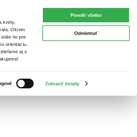
Povoliť všetko
a knihy,
ovala. Okrem
Odmietnuť
stále ho pre
u orientáciu.
dieľame aj s
Ďakujeme!
ngové
Zobraziť detaily