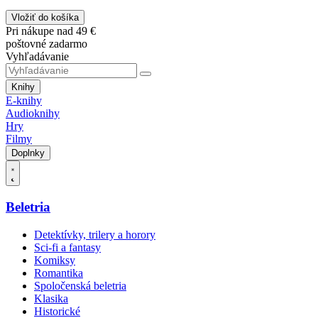
Vložiť do košíka
Pri nákupe nad 49 €
poštovné zadarmo
Vyhľadávanie
Knihy
E-knihy
Audioknihy
Hry
Filmy
Doplnky
Beletria
Detektívky, trilery a horory
Sci-fi a fantasy
Komiksy
Romantika
Spoločenská beletria
Klasika
Historické