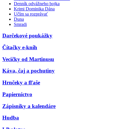
Denník odvážneho bojka
Krimi Dominika Dána
Učím sa rozprávať
Duna
Smradi
Darčekové poukážky
Čítačky e-kníh
Vecičky od Martinusu
Káva, čaj a pochutiny
Hrnčeky a fľaše
Papiernictvo
Zápisníky a kalendáre
Hudba