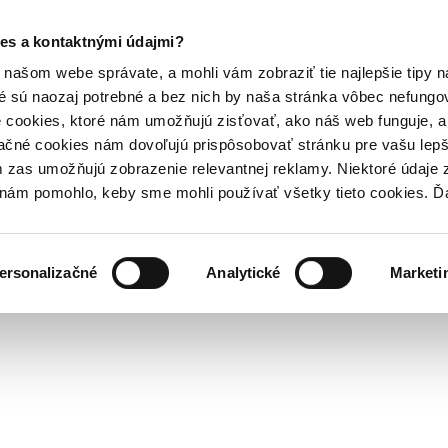
es a kontaktnými údajmi?
našom webe správate, a mohli vám zobraziť tie najlepšie tipy n
é sú naozaj potrebné a bez nich by naša stránka vôbec nefung
 cookies, ktoré nám umožňujú zisťovať, ako náš web funguje, a 
ačné cookies nám dovoľujú prispôsobovať stránku pre vašu lepši
zas umožňujú zobrazenie relevantnej reklamy. Niektoré údaje z
y nám pomohlo, keby sme mohli používať všetky tieto cookies. 
ersonalizačné
Analytické
Marketi