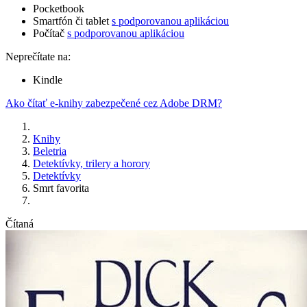
Pocketbook
Smartfón či tablet
s podporovanou aplikáciou
Počítač
s podporovanou aplikáciou
Neprečítate na:
Kindle
Ako čítať e-knihy zabezpečené cez Adobe DRM?
Knihy
Beletria
Detektívky, trilery a horory
Detektívky
Smrt favorita
Čítaná