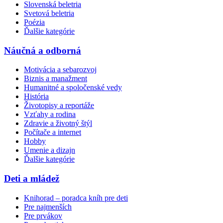
Slovenská beletria
Svetová beletria
Poézia
Ďalšie kategórie
Náučná a odborná
Motivácia a sebarozvoj
Biznis a manažment
Humanitné a spoločenské vedy
História
Životopisy a reportáže
Vzťahy a rodina
Zdravie a životný štýl
Počítače a internet
Hobby
Umenie a dizajn
Ďalšie kategórie
Deti a mládež
Knihorad – poradca kníh pre deti
Pre najmenších
Pre prvákov