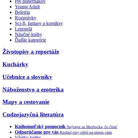
Pre pubertiakov
Young Adult
Beletria
Rozprávky
Sci-fi, fantasy a komiksy
Leporelá
Náučné knihy
Ďalšie kategórie
Životopisy a reportáže
Kuchárky
Učebnice a slovníky
Náboženstvo a ezoterika
Mapy a cestovanie
Cudzojazyčná literatúra
Knihomoľský pomocník
Spýtajte sa Sherlocka, čo čítať
Odporúčame pre vás
Knižné tipy ušité na mieru vám
Všetky knihy