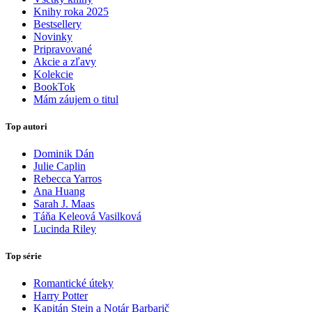
Knihy roka 2025
Bestsellery
Novinky
Pripravované
Akcie a zľavy
Kolekcie
BookTok
Mám záujem o titul
Top autori
Dominik Dán
Julie Caplin
Rebecca Yarros
Ana Huang
Sarah J. Maas
Táňa Keleová Vasilková
Lucinda Riley
Top série
Romantické úteky
Harry Potter
Kapitán Stein a Notár Barbarič