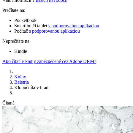
Viac informácií v
našich návodoch
Prečítate na:
Pocketbook
Smartfón či tablet
s podporovanou aplikáciou
Počítač
s podporovanou aplikáciou
Neprečítate na:
Kindle
Ako čítať e-knihy zabezpečené cez Adobe DRM?
Knihy
Beletria
Klobučníkov hrad
Čítaná