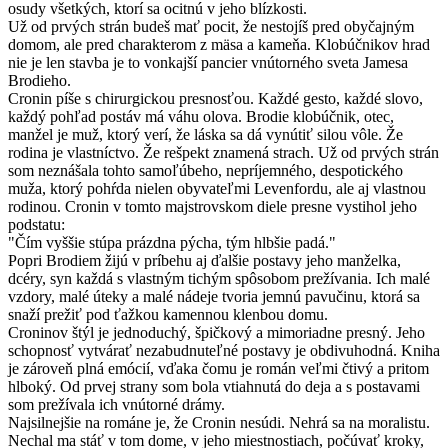
osudy všetkých, ktorí sa ocitnú v jeho blízkosti.
Už od prvých strán budeš mať pocit, že nestojíš pred obyčajným
domom, ale pred charakterom z mäsa a kameňa. Klobúčnikov hrad
nie je len stavba je to vonkajší pancier vnútorného sveta Jamesa
Brodieho.
Cronin píše s chirurgickou presnosťou. Každé gesto, každé slovo,
každý pohľad postáv má váhu olova. Brodie klobúčnik, otec,
manžel je muž, ktorý verí, že láska sa dá vynútiť silou vôle. Že
rodina je vlastníctvo. Že rešpekt znamená strach. Už od prvých strán
som neznášala tohto samoľúbeho, nepríjemného, despotického
muža, ktorý pohŕda nielen obyvateľmi Levenfordu, ale aj vlastnou
rodinou. Cronin v tomto majstrovskom diele presne vystihol jeho
podstatu:
"Čím vyššie stúpa prázdna pýcha, tým hlbšie padá."
Popri Brodiem žijú v príbehu aj ďalšie postavy jeho manželka,
dcéry, syn každá s vlastným tichým spôsobom prežívania. Ich malé
vzdory, malé úteky a malé nádeje tvoria jemnú pavučinu, ktorá sa
snaží prežiť pod ťažkou kamennou klenbou domu.
Croninov štýl je jednoduchý, špičkový a mimoriadne presný. Jeho
schopnosť vytvárať nezabudnuteľné postavy je obdivuhodná. Kniha
je zároveň plná emócií, vďaka čomu je román veľmi čtivý a pritom
hlboký. Od prvej strany som bola vtiahnutá do deja a s postavami
som prežívala ich vnútorné drámy.
Najsilnejšie na románe je, že Cronin nesúdi. Nehrá sa na moralistu.
Nechal ma stáť v tom dome, v jeho miestnostiach, počúvať kroky,