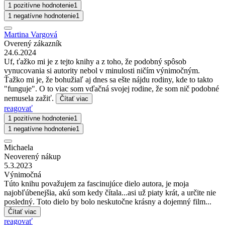
1 pozitívne hodnotenie
1
1 negatívne hodnotenie
1
Martina Vargová
Overený zákazník
24.6.2024
Uf, ťažko mi je z tejto knihy a z toho, že podobný spôsob
vynucovania si autority nebol v minulosti ničím výnimočným.
Ťažko mi je, že bohužiaľ aj dnes sa ešte nájdu rodiny, kde to takto
"funguje". O to viac som vďačná svojej rodine, že som nič podobné
nemusela zažiť.
Čítať viac
reagovať
1 pozitívne hodnotenie
1
1 negatívne hodnotenie
1
Michaela
Neoverený nákup
5.3.2023
Výnimočná
Túto knihu považujem za fascinujúce dielo autora, je moja
najobľúbenejšia, akú som kedy čítala...asi už piaty krát, a určite nie
posledný. Toto dielo by bolo neskutočne krásny a dojemný film...
Čítať viac
reagovať