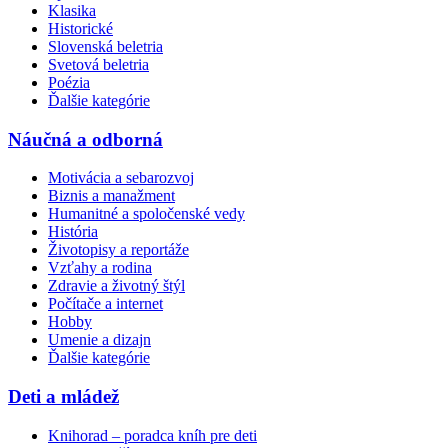
Klasika
Historické
Slovenská beletria
Svetová beletria
Poézia
Ďalšie kategórie
Náučná a odborná
Motivácia a sebarozvoj
Biznis a manažment
Humanitné a spoločenské vedy
História
Životopisy a reportáže
Vzťahy a rodina
Zdravie a životný štýl
Počítače a internet
Hobby
Umenie a dizajn
Ďalšie kategórie
Deti a mládež
Knihorad – poradca kníh pre deti