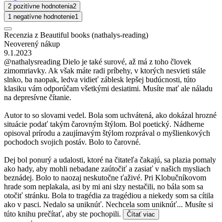
2 pozitívne hodnotenia
2
1 negatívne hodnotenie
1
Recenzia z Beautiful books (nathalys-reading)
Neoverený nákup
9.1.2023
@nathalysreading Dielo je také surové, až má z toho človek
zimomriavky. Ak však máte radi príbehy, v ktorých nesvieti stále
slnko, ba naopak, ledva vidieť záblesk lepšej budúcnosti, túto
klasiku vám odporúčam všetkými desiatimi. Musíte mať ale náladu
na depresívne čítanie.
Autor to so slovami vedel. Bola som uchvátená, ako dokázal hrozné
situácie podať takým čarovným štýlom. Bol poetický. Nádherne
opisoval prírodu a zaujímavým štýlom rozprával o myšlienkových
pochodoch svojich postáv. Bolo to čarovné.
Dej bol ponurý a udalosti, ktoré na čitateľa čakajú, sa plazia pomaly
ako hady, aby mohli nebadane zaútočiť a zasiať v našich mysliach
beznádej. Bolo to naozaj neskutočne ťaživé. Pri Klobučníkovom
hrade som neplakala, asi by mi ani slzy nestačili, no bála som sa
otočiť stránku. Bola to tragédia za tragédiou a niekedy som sa cítila
ako v pasci. Nedalo sa uniknúť. Nechcela som uniknúť... Musíte si
túto knihu prečítať, aby ste pochopili.
Čítať viac