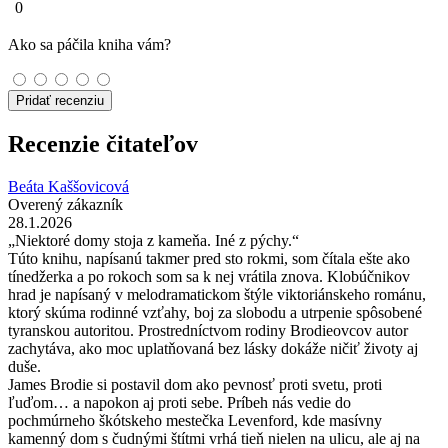
0
Ako sa páčila kniha vám?
Pridať recenziu
Recenzie čitateľov
Beáta Kaššovicová
Overený zákazník
28.1.2026
„Niektoré domy stoja z kameňa. Iné z pýchy.“
Túto knihu, napísanú takmer pred sto rokmi, som čítala ešte ako
tínedžerka a po rokoch som sa k nej vrátila znova. Klobúčnikov
hrad je napísaný v melodramatickom štýle viktoriánskeho románu,
ktorý skúma rodinné vzťahy, boj za slobodu a utrpenie spôsobené
tyranskou autoritou. Prostredníctvom rodiny Brodieovcov autor
zachytáva, ako moc uplatňovaná bez lásky dokáže ničiť životy aj
duše.
James Brodie si postavil dom ako pevnosť proti svetu, proti
ľuďom… a napokon aj proti sebe. Príbeh nás vedie do
pochmúrneho škótskeho mestečka Levenford, kde masívny
kamenný dom s čudnými štítmi vrhá tieň nielen na ulicu, ale aj na