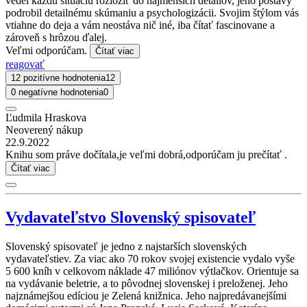
vedel každú situáciu rozložiť do najmenších detailov, jeho postavy
podrobil detailnému skúmaniu a psychologizácii. Svojim štýlom vás
vtiahne do deja a vám neostáva nič iné, iba čítať fascinovane a
zároveň s hrôzou ďalej.
Veľmi odporúčam.
Čítať viac
reagovať
12 pozitívne hodnotenia
12
0 negatívne hodnotenia
0
Ľudmila Hraskova
Neoverený nákup
22.9.2022
Knihu som práve dočítala,je veľmi dobrá,odporúčam ju prečítať .
Čítať viac
Vydavateľstvo Slovenský spisovateľ
Slovenský spisovateľ je jedno z najstarších slovenských
vydavateľstiev. Za viac ako 70 rokov svojej existencie vydalo vyše
5 600 kníh v celkovom náklade 47 miliónov výtlačkov. Orientuje sa
na vydávanie beletrie, a to pôvodnej slovenskej i preloženej. Jeho
najznámejšou edíciou je Zelená knižnica. Jeho najpredávanejšími