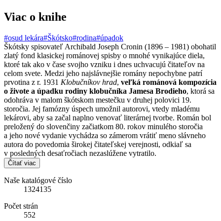
Viac o knihe
#osud lekára
#Škótsko
#rodina
#úpadok
Škótsky spisovateľ Archibald Joseph Cronin (1896 – 1981) obohatil
zlatý fond klasickej románovej spisby o mnohé vynikajúce diela,
ktoré tak ako v čase svojho vzniku i dnes uchvacujú čitateľov na
celom svete. Medzi jeho najslávnejšie romány nepochybne patrí
prvotina z r. 1931
Klobučníkov hrad
,
veľká románová kompozícia
o živote a úpadku rodiny klobučníka Jamesa Brodieho
, ktorá sa
odohráva v malom škótskom mestečku v druhej polovici 19.
storočia. Jej famózny úspech umožnil autorovi, vtedy mladému
lekárovi, aby sa začal naplno venovať literárnej tvorbe. Román bol
preložený do slovenčiny začiatkom 80. rokov minulého storočia
a jeho nové vydanie vychádza so zámerom vrátiť meno slávneho
autora do povedomia širokej čitateľskej verejnosti, odkiaľ sa
v posledných desaťročiach nezaslúžene vytratilo.
Čítať viac
Naše katalógové číslo
1324135
Počet strán
552