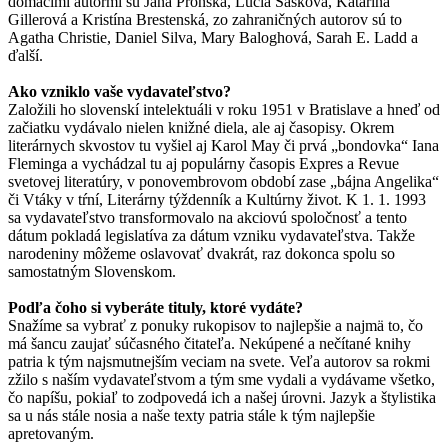
domácimi autormi sú Jana Pronská, Lucia Sasková, Katarína
Gillerová a Kristína Brestenská, zo zahraničných autorov sú to
Agatha Christie, Daniel Silva, Mary Baloghová, Sarah E. Ladd a
ďalší.
Ako vzniklo vaše vydavateľstvo?
Založili ho slovenskí intelektuáli v roku 1951 v Bratislave a hneď od
začiatku vydávalo nielen knižné diela, ale aj časopisy. Okrem
literárnych skvostov tu vyšiel aj Karol May či prvá „bondovka“ Iana
Fleminga a vychádzal tu aj populárny časopis Expres a Revue
svetovej literatúry, v ponovembrovom období zase „bájna Angelika“
či Vtáky v tŕní, Literárny týždenník a Kultúrny život. K 1. 1. 1993
sa vydavateľstvo transformovalo na akciovú spoločnosť a tento
dátum pokladá legislatíva za dátum vzniku vydavateľstva. Takže
narodeniny môžeme oslavovať dvakrát, raz dokonca spolu so
samostatným Slovenskom.
Podľa čoho si vyberáte tituly, ktoré vydáte?
Snažíme sa vybrať z ponuky rukopisov to najlepšie a najmä to, čo
má šancu zaujať súčasného čitateľa. Nekúpené a nečítané knihy
patria k tým najsmutnejším veciam na svete. Veľa autorov sa rokmi
zžilo s naším vydavateľstvom a tým sme vydali a vydávame všetko,
čo napíšu, pokiaľ to zodpovedá ich a našej úrovni. Jazyk a štylistika
sa u nás stále nosia a naše texty patria stále k tým najlepšie
apretovaným.