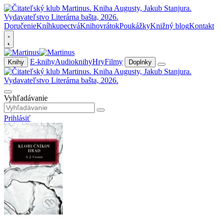
Doručenie
Kníhkupectvá
Knihovrátok
Poukážky
Knižný blog
Kontakt
E-knihy
Audioknihy
Hry
Filmy
Knihy
Doplnky
Vyhľadávanie
Prihlásiť