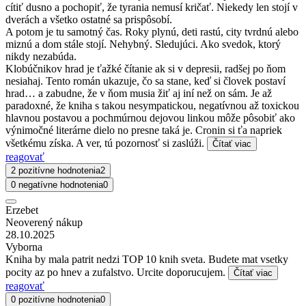
cítiť dusno a pochopiť, že tyrania nemusí kričať. Niekedy len stojí v
dverách a všetko ostatné sa prispôsobí.
A potom je tu samotný čas. Roky plynú, deti rastú, city tvrdnú alebo
miznú a dom stále stojí. Nehybný. Sledujúci. Ako svedok, ktorý
nikdy nezabúda.
Klobúčnikov hrad je ťažké čítanie ak si v depresii, radšej po ňom
nesiahaj. Tento román ukazuje, čo sa stane, keď si človek postaví
hrad… a zabudne, že v ňom musia žiť aj iní než on sám. Je až
paradoxné, že kniha s takou nesympatickou, negatívnou až toxickou
hlavnou postavou a pochmúrnou dejovou linkou môže pôsobiť ako
výnimočné literárne dielo no presne taká je. Cronin si ťa napriek
všetkému získa. A ver, tú pozornosť si zaslúži.
Čítať viac
reagovať
2 pozitívne hodnotenia
2
0 negatívne hodnotenia
0
Erzebet
Neoverený nákup
28.10.2025
Vyborna
Kniha by mala patrit nedzi TOP 10 knih sveta. Budete mat vsetky
pocity az po hnev a zufalstvo. Urcite doporucujem.
Čítať viac
reagovať
0 pozitívne hodnotenia
0