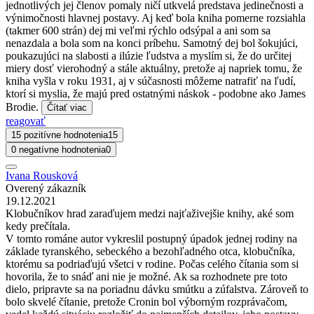
jednotlivých jej členov pomaly ničí utkvelá predstava jedinečnosti a
výnimočnosti hlavnej postavy. Aj keď bola kniha pomerne rozsiahla
(takmer 600 strán) dej mi veľmi rýchlo odsýpal a ani som sa
nenazdala a bola som na konci príbehu. Samotný dej bol šokujúci,
poukazujúci na slabosti a ilúzie ľudstva a myslím si, že do určitej
miery dosť vierohodný a stále aktuálny, pretože aj napriek tomu, že
kniha vyšla v roku 1931, aj v súčasnosti môžeme natrafiť na ľudí,
ktorí si myslia, že majú pred ostatnými náskok - podobne ako James
Brodie.
Čítať viac
reagovať
15 pozitívne hodnotenia
15
0 negatívne hodnotenia
0
Ivana Rousková
Overený zákazník
19.12.2021
Klobučníkov hrad zaraďujem medzi najťaživejšie knihy, aké som
kedy prečítala.
V tomto románe autor vykreslil postupný úpadok jednej rodiny na
základe tyranského, sebeckého a bezohľadného otca, klobučníka,
ktorému sa podriaďujú všetci v rodine. Počas celého čítania som si
hovorila, že to snáď ani nie je možné. Ak sa rozhodnete pre toto
dielo, pripravte sa na poriadnu dávku smútku a zúfalstva. Zároveň to
bolo skvelé čítanie, pretože Cronin bol výborným rozprávačom,