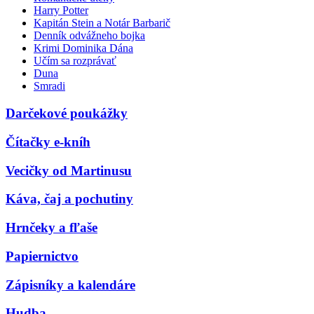
Harry Potter
Kapitán Stein a Notár Barbarič
Denník odvážneho bojka
Krimi Dominika Dána
Učím sa rozprávať
Duna
Smradi
Darčekové poukážky
Čítačky e-kníh
Vecičky od Martinusu
Káva, čaj a pochutiny
Hrnčeky a fľaše
Papiernictvo
Zápisníky a kalendáre
Hudba