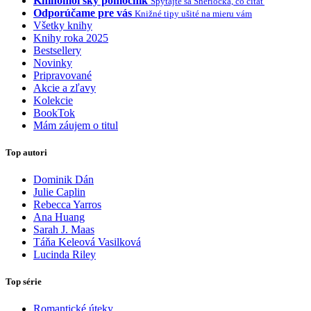
Knihomoľský pomocník
Spýtajte sa Sherlocka, čo čítať
Odporúčame pre vás
Knižné tipy ušité na mieru vám
Všetky knihy
Knihy roka 2025
Bestsellery
Novinky
Pripravované
Akcie a zľavy
Kolekcie
BookTok
Mám záujem o titul
Top autori
Dominik Dán
Julie Caplin
Rebecca Yarros
Ana Huang
Sarah J. Maas
Táňa Keleová Vasilková
Lucinda Riley
Top série
Romantické úteky