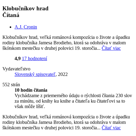
Klobučníkov hrad
Čítaná
A.J. Cronin
Klobučníkov hrad, veľká románová kompozícia o živote a úpadku
rodiny klobučníka Jamesa Brodieho, ktorá sa odohráva v malom
škótskom mestečku v druhej polovici 19. storočia...
Čítať viac
4,9
17 hodnotení
Vydavateľstvo
Slovenský spisovateľ
, 2022
552 strán
10 hodín čítania
Vychádzame z priemerného údaju o rýchlosti čítania 230 slov
za minútu, od knihy ku knihe a čitateľa ku čitateľovi sa to
však môže líšiť.
Klobučníkov hrad, veľká románová kompozícia o živote a úpadku
rodiny klobučníka Jamesa Brodieho, ktorá sa odohráva v malom
škótskom mestečku v druhej polovici 19. storočia...
Čítať viac