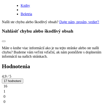
Knihy
Beletria
Našli ste chybu alebo škodlivý obsah?
Dajte nám, prosím, vedieť!
Nahlásiť chybu alebo škodlivý obsah
Máte o knihe viac informácií ako je na tejto stránke alebo ste našli
chybu? Budeme vám veľmi vďační, ak nám pomôžete s doplnením
informácií na našich stránkach.
Hodnotenia
4,9
/ 5
17 hodnotení
16
1
0
0