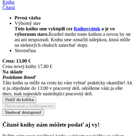
Kniha
Čítaná
Pevná väzba
Výborný stav
Túto knihu sme vykúpili cez
Knihovrátok
a je vo
výbornom stave.
Rozdiel medzi touto knihou a novou by ste
asi ani nespoznali. Knihu sme označili nálepkou, ktorá môže
na niektorých obaloch zanechať stopy.
Slovenčina
Cena:
13,00 €
Cena novej knihy 17,80 €
Na sklade
Posielame ihneď
Táto kniha sa môže na cestu ku vám vybrať prakticky okamžite! Ak
si ju objednáte do 13:00 v pracovný deň, odošleme vám ju ešte
dnes, inak najneskôr nasledujúci pracovný deň.
Vložiť do košíka
Rezervovať v kníhkupectve
Sledovať dostupnosť
Čítané knihy nám môžete poslať aj vy!