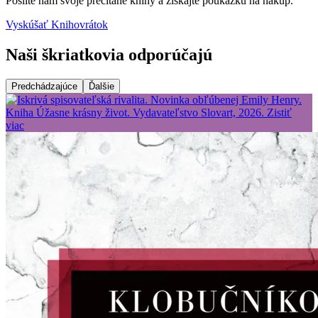
Pošlite nám svoje prečítané knihy a získajte poukážku na nákup.
Vyskúšať Knihovrátok
Naši škriatkovia odporúčajú
Predchádzajúce
Ďalšie