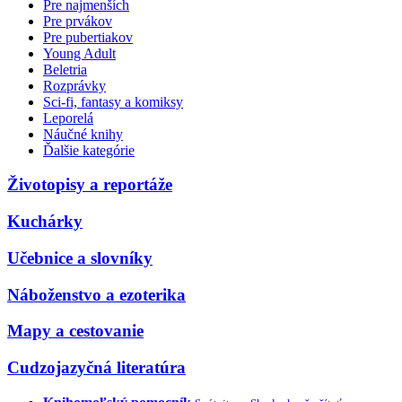
Pre najmenších
Pre prvákov
Pre pubertiakov
Young Adult
Beletria
Rozprávky
Sci-fi, fantasy a komiksy
Leporelá
Náučné knihy
Ďalšie kategórie
Životopisy a reportáže
Kuchárky
Učebnice a slovníky
Náboženstvo a ezoterika
Mapy a cestovanie
Cudzojazyčná literatúra