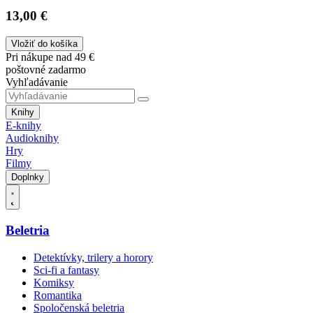
13,00 €
Vložiť do košíka
Pri nákupe nad 49 €
poštovné zadarmo
Vyhľadávanie
Knihy
E-knihy
Audioknihy
Hry
Filmy
Doplnky
Beletria
Detektívky, trilery a horory
Sci-fi a fantasy
Komiksy
Romantika
Spoločenská beletria