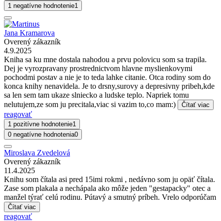
1 negatívne hodnotenie
1
Jana Kramarova
Overený zákazník
4.9.2025
Kniha sa ku mne dostala nahodou a prvu polovicu som sa trapila.
Dej je vyrozpravany prostrednictvom hlavne myslienkovymi
pochodmi postav a nie je to teda lahke citanie. Otca rodiny som do
konca knihy nenavidela. Je to drsny,surovy a depresivny pribeh,kde
sa len sem tam ukaze slniecko a ludske teplo. Napriek tomu
nelutujem,ze som ju precitala,viac si vazim to,co mam:)
Čítať viac
reagovať
1 pozitívne hodnotenie
1
0 negatívne hodnotenia
0
Miroslava Zvedelová
Overený zákazník
11.4.2025
Knihu som čítala asi pred 15imi rokmi , nedávno som ju opäť čítala.
Zase som plakala a nechápala ako môže jeden "gestapacky" otec a
manžel týrať celú rodinu. Pútavý a smutný príbeh. Vrelo odporúčam
Čítať viac
reagovať