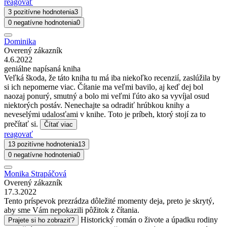
reagovať
3 pozitívne hodnotenia
3
0 negatívne hodnotenia
0
Dominika
Overený zákazník
4.6.2022
geniálne napísaná kniha
Veľká škoda, že táto kniha tu má iba niekoľko recenzií, zaslúžila by
si ich nepomerne viac. Čítanie ma veľmi bavilo, aj keď dej bol
naozaj ponurý, smutný a bolo mi veľmi ľúto ako sa vyvíjal osud
niektorých postáv. Nenechajte sa odradiť hrúbkou knihy a
neveselými udalosťami v knihe. Toto je príbeh, ktorý stojí za to
prečítať si.
Čítať viac
reagovať
13 pozitívne hodnotenia
13
0 negatívne hodnotenia
0
Monika Strapáčová
Overený zákazník
17.3.2022
Tento príspevok prezrádza dôležité momenty deja, preto je skrytý,
aby sme Vám nepokazili pôžitok z čítania.
Historický román o živote a úpadku rodiny
Prajete si ho zobraziť?