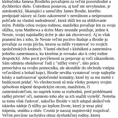
klobučníka Jamesa Brodieho považujem za veľmi pozoruhodné a
dychberúce dielo. Ústrednou postavou, aj keď nie nevyhnutne, je
autokratický, šikanujúci a samoľúby James Brodie, ktorého
predpojaté názory sú často zakorenené v nereálnom a neúprosnom
pohľade na vlastnú nadradenosť, ktorá slúži len na ubližovanie
iným. Pohŕda celou svojou rodinou, manželku považuje len za svoju
slúžku, syna Matthewa a dcéru Mary neustále ponižuje, jedine k
Nessie, svojej najmladšej dcére je ako tak zhovievavý. Aj to však
pramení len z toho, že Nessie veľmi poctivo študuje a Brodie ju
považuje za svoju pýchu, ktorou sa môže vystatovať vo svojich
spoločenských kruhoch. Vlastní obchod s klobúkmi a zamestnáva
jedného zamestnanca, ku ktorému je rovnako ako k celej rodine
despotický. Jeho pocit povýšenosti sa prejavuje aj voči zákazníkom.
Sám odmieta obsluhovať ľudí z "nižšej vrstvy", túto prácu
prenecháva na svojho pomocníka, ale akonáhle do obchodu vstúpia
veľavážení a bohatí kupci, Brodie neváha vystatovať svoje najlepšie
kúsky a nadviazovať spoločenské kontakty, ktoré by sa mu mohli v
budúcnosti pridať. Vo všeobecnosti sú teda všetky postavy svojim
spôsobom trápené despotickým otcom, manželom, či
zamestnávateľom, no napriek tomu sa rozhodnú, pred problémami
radšej privrieť oči, namiesto toho aby sa ich snažili vyriešiť. Netreba
sa tomu však čudovať, nakoľko Brodie v nich udupal akúkoľvek
iskierku nádeje či túžby po lepšom živote, ktorý je teraz plný
trápenia, smútku a obáv. Cronin je naozaj majstrovský rozprávač.
Veľmi precízne zachytáva obraz dysfunkčnej rodiny, ktorej