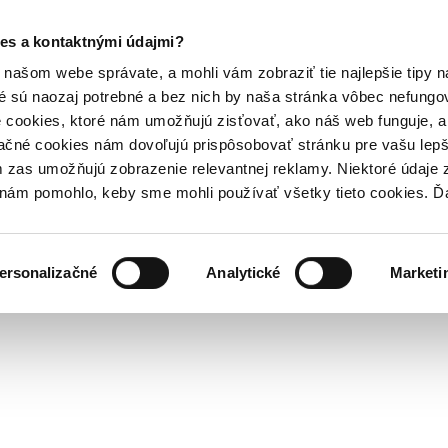
es a kontaktnými údajmi?
našom webe správate, a mohli vám zobraziť tie najlepšie tipy n
é sú naozaj potrebné a bez nich by naša stránka vôbec nefung
 cookies, ktoré nám umožňujú zisťovať, ako náš web funguje, a 
ačné cookies nám dovoľujú prispôsobovať stránku pre vašu lepši
zas umožňujú zobrazenie relevantnej reklamy. Niektoré údaje z
y nám pomohlo, keby sme mohli používať všetky tieto cookies. 
ersonalizačné
Analytické
Marketi