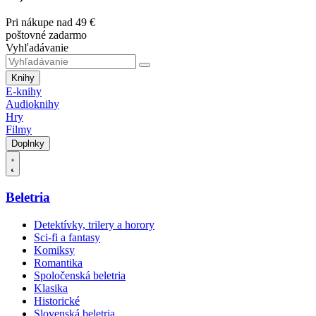
Pri nákupe nad 49 €
poštovné zadarmo
Vyhľadávanie
Knihy
E-knihy
Audioknihy
Hry
Filmy
Doplnky
Beletria
Detektívky, trilery a horory
Sci-fi a fantasy
Komiksy
Romantika
Spoločenská beletria
Klasika
Historické
Slovenská beletria