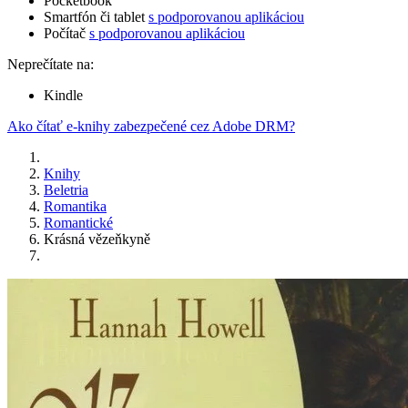
Pocketbook
Smartfón či tablet
s podporovanou aplikáciou
Počítač
s podporovanou aplikáciou
Neprečítate na:
Kindle
Ako čítať e-knihy zabezpečené cez Adobe DRM?
Knihy
Beletria
Romantika
Romantické
Krásná vězeňkyně