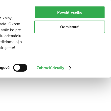
Povoliť všetko
a knihy,
ovala. Okrem
Odmietnuť
stále ho pre
u orientáciu.
dieľame aj s
Ďakujeme!
ngové
Zobraziť detaily