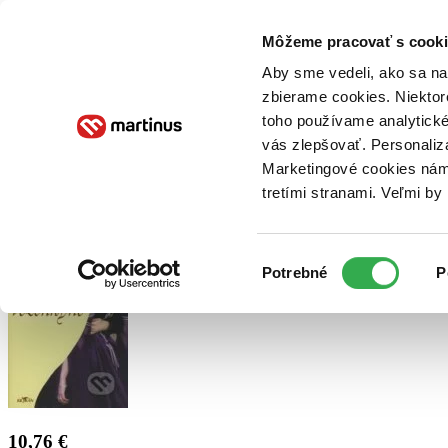
Doručenie
Kníhkupectvá
Knihovrátok
Poukážky
Knižný blog
Kontakt
Môžeme pracovať s cooki
Aby sme vedeli, ako sa na 
zbierame cookies. Niektor
E-knihy
Audioknihy
Hry
Filmy
Knihy
Doplnky
toho používame analytické
vás zlepšovať. Personaliz
Vyhľadávanie
Marketingové cookies nám 
tretími stranami. Veľmi b
Prihlásiť
Výber
Potrebné
P
súhlasu
10,76 €