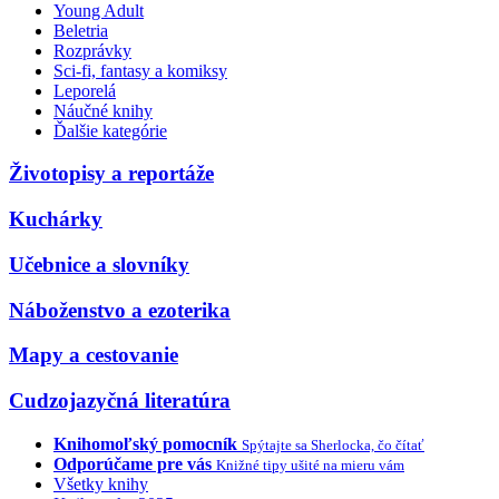
Young Adult
Beletria
Rozprávky
Sci-fi, fantasy a komiksy
Leporelá
Náučné knihy
Ďalšie kategórie
Životopisy a reportáže
Kuchárky
Učebnice a slovníky
Náboženstvo a ezoterika
Mapy a cestovanie
Cudzojazyčná literatúra
Knihomoľský pomocník
Spýtajte sa Sherlocka, čo čítať
Odporúčame pre vás
Knižné tipy ušité na mieru vám
Všetky knihy