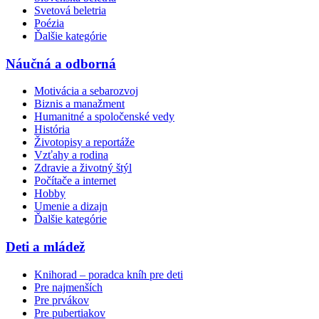
Svetová beletria
Poézia
Ďalšie kategórie
Náučná a odborná
Motivácia a sebarozvoj
Biznis a manažment
Humanitné a spoločenské vedy
História
Životopisy a reportáže
Vzťahy a rodina
Zdravie a životný štýl
Počítače a internet
Hobby
Umenie a dizajn
Ďalšie kategórie
Deti a mládež
Knihorad – poradca kníh pre deti
Pre najmenších
Pre prvákov
Pre pubertiakov