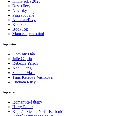
Knihy roka 2025
Bestsellery
Novinky
Pripravované
Akcie a zľavy
Kolekcie
BookTok
Mám záujem o titul
Top autori
Dominik Dán
Julie Caplin
Rebecca Yarros
Ana Huang
Sarah J. Maas
Táňa Keleová Vasilková
Lucinda Riley
Top série
Romantické úteky
Harry Potter
Kapitán Stein a Notár Barbarič