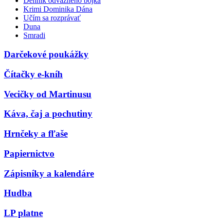
Denník odvážneho bojka
Krimi Dominika Dána
Učím sa rozprávať
Duna
Smradi
Darčekové poukážky
Čítačky e-kníh
Vecičky od Martinusu
Káva, čaj a pochutiny
Hrnčeky a fľaše
Papiernictvo
Zápisníky a kalendáre
Hudba
LP platne