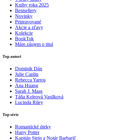
Knihy roka 2025
Bestsellery
Novinky
Pripravované
Akcie a zľavy
Kolekcie
BookTok
Mám záujem o titul
Top autori
Dominik Dán
Julie Caplin
Rebecca Yarros
Ana Huang
Sarah J. Maas
Táňa Keleová Vasilková
Lucinda Riley
Top série
Romantické úteky
Harry Potter
Kapitán Stein a Notár Barbarič