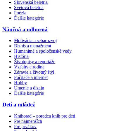
Slovenská beletria
Svetová beletria
Poézia
Ďalšie kategórie
Náučná a odborná
Motivácia a sebarozvoj
Biznis a manažment
Humanitné a spoločenské vedy
História
Životopisy a reportáže
Vzťahy a rodina
Zdravie a životný štýl
Počítače a internet
Hobby
Umenie a dizajn
Ďalšie kategórie
Deti a mládež
Knihorad – poradca kníh pre deti
Pre najmenších
Pre prvákov