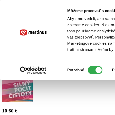
Doručenie
Kníhkupectvá
Knihovrátok
Poukážky
Knižný blog
Kontakt
Môžeme pracovať s cooki
Aby sme vedeli, ako sa na 
zbierame cookies. Niektor
E-knihy
Audioknihy
Hry
Filmy
Knihy
Doplnky
toho používame analytické
vás zlepšovať. Personaliz
Vyhľadávanie
Marketingové cookies nám 
tretími stranami. Veľmi b
Prihlásiť
Výber
Potrebné
P
súhlasu
10,60 €