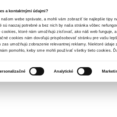
es a kontaktnými údajmi?
našom webe správate, a mohli vám zobraziť tie najlepšie tipy n
é sú naozaj potrebné a bez nich by naša stránka vôbec nefung
 cookies, ktoré nám umožňujú zisťovať, ako náš web funguje, a 
ačné cookies nám dovoľujú prispôsobovať stránku pre vašu lepši
zas umožňujú zobrazenie relevantnej reklamy. Niektoré údaje z
y nám pomohlo, keby sme mohli používať všetky tieto cookies. 
ersonalizačné
Analytické
Marketi