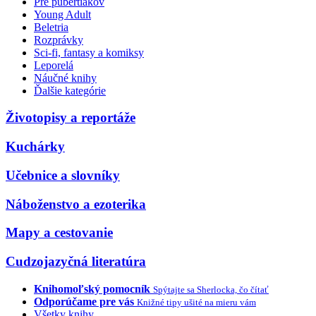
Pre pubertiakov
Young Adult
Beletria
Rozprávky
Sci-fi, fantasy a komiksy
Leporelá
Náučné knihy
Ďalšie kategórie
Životopisy a reportáže
Kuchárky
Učebnice a slovníky
Náboženstvo a ezoterika
Mapy a cestovanie
Cudzojazyčná literatúra
Knihomoľský pomocník
Spýtajte sa Sherlocka, čo čítať
Odporúčame pre vás
Knižné tipy ušité na mieru vám
Všetky knihy