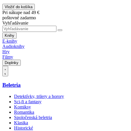
Vložiť do košíka
Pri nákupe nad 49 €
poštovné zadarmo
Vyhľadávanie
Knihy
E-knihy
Audioknihy
Hry
Filmy
Doplnky
Beletria
Detektívky, trilery a horory
Sci-fi a fantasy
Komiksy
Romantika
Spoločenská beletria
Klasika
Historické