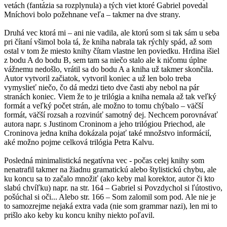
vetách (fantázia sa rozplynula) a tých viet ktoré Gabriel povedal
Mníchovi bolo požehnane veľa – takmer na dve strany.
Druhá vec ktorá mi – ani nie vadila, ale ktorú som si tak sám u seba
pri čítaní všimol bola tá, že kniha nabrala tak rýchly spád, až som
ostal v tom že miesto knihy čítam vlastne len poviedku. Hrdina išiel
z bodu A do bodu B, sem tam sa niečo stalo ale k ničomu úplne
vážnemu nedošlo, vrátil sa do bodu A a kniha už takmer skončila.
Autor vytvoril začiatok, vytvoril koniec a už len bolo treba
vymyslieť niečo, čo dá medzi tieto dve časti aby nebol na pár
stranách koniec. Viem že to je trilógia a kniha nemala až tak veľký
formát a veľký počet strán, ale možno to tomu chýbalo – väčší
formát, väčší rozsah a rozvinúť samotný dej. Nechcem porovnávať
autora napr. s Justinom Croninom a jeho trilógiou Priechod, ale
Croninova jedna kniha dokázala pojať také množstvo informácií,
aké možno pojme celková trilógia Petra Kalvu.
Posledná minimalistická negatívna vec - počas celej knihy som
nenatrafil takmer na žiadnu gramatickú alebo štylistickú chybu, ale
ku koncu sa to začalo množiť (ako keby mal korektor, autor či kto
slabú chvíľku) napr. na str. 164 – Gabriel si Povzdychol si ľútostivo,
pošúchal si oči... Alebo str. 166 – Som zalomil som pod. Ale nie je
to samozrejme nejaká extra vada (nie som grammar nazi), len mi to
prišlo ako keby ku koncu knihy niekto poľavil.