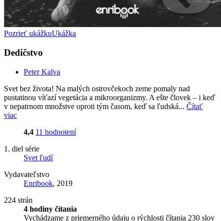
Pozrieť ukážku
Ukážka
Dedičstvo
Peter Kalva
Svet bez života! Na malých ostrovčekoch zeme pomaly nad
pustatinou víťazí vegetácia a mikroorganizmy. A ešte človek – i keď
v nepatrnom množstve oproti tým časom, keď sa ľudská...
Čítať
viac
4,4
11 hodnotení
1. diel série
Svet ľudí
Vydavateľstvo
Enribook
, 2019
224 strán
4 hodiny čítania
Vychádzame z priemerného údaju o rýchlosti čítania 230 slov