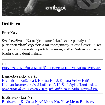
Dedičstvo
Peter Kalva
Svet bez života! Na malých ostrovčekoch zeme pomaly nad
pustatinou víťazí vegetácia a mikroorganizmy. A ešte človek – i keď
v nepatrnom množstve oproti tým časom, keď sa ľudská populácia
blížila k číslu desať miliárd...
(1)
Prievidza -
Knižnica M. Mišíka Prievidza
Kn. M. Mišíka Prievidza
Banskobystrický kraj (3)
Kremnica -
Knižnica J. Kollára
Kn. J. Kollára
Veľký Krtíš -
Hontiansko-novohradská knižnica A.H. Škultétyho
Hontiansko-
novohradská kn.
Zvolen -
Krajská knižnica Ľ. Štúra
Krajská kn.
Bratislavský kraj (4)
Bratislava -
Knižnica Nové Mesto
Kn. Nové Mesto
Bratislava -