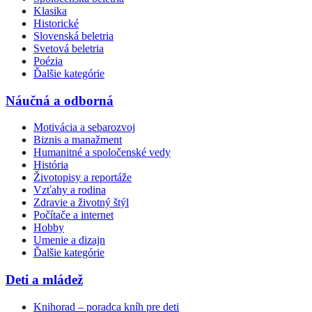
Klasika
Historické
Slovenská beletria
Svetová beletria
Poézia
Ďalšie kategórie
Náučná a odborná
Motivácia a sebarozvoj
Biznis a manažment
Humanitné a spoločenské vedy
História
Životopisy a reportáže
Vzťahy a rodina
Zdravie a životný štýl
Počítače a internet
Hobby
Umenie a dizajn
Ďalšie kategórie
Deti a mládež
Knihorad – poradca kníh pre deti