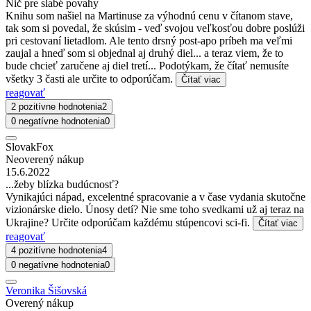
Nič pre slabé povahy
Knihu som našiel na Martinuse za výhodnú cenu v čítanom stave,
tak som si povedal, že skúsim - veď svojou veľkosťou dobre poslúži
pri cestovaní lietadlom. Ale tento drsný post-apo príbeh ma veľmi
zaujal a hneď som si objednal aj druhý diel... a teraz viem, že to
bude chcieť zaručene aj diel tretí... Podotýkam, že čítať nemusíte
všetky 3 časti ale určite to odporúčam.
Čítať viac
reagovať
2 pozitívne hodnotenia
2
0 negatívne hodnotenia
0
SlovakFox
Neoverený nákup
15.6.2022
...žeby blízka budúcnosť?
Vynikajúci nápad, excelentné spracovanie a v čase vydania skutočne
vizionárske dielo. Únosy detí? Nie sme toho svedkami už aj teraz na
Ukrajine? Určite odporúčam každému stúpencovi sci-fi.
Čítať viac
reagovať
4 pozitívne hodnotenia
4
0 negatívne hodnotenia
0
Veronika Šišovská
Overený nákup