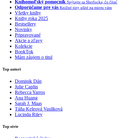
Knihomoľský pomocník
Spýtajte sa Sherlocka, čo čítať
Odporúčame pre vás
Knižné tipy ušité na mieru vám
Všetky knihy
Knihy roka 2025
Bestsellery
Novinky
Pripravované
Akcie a zľavy
Kolekcie
BookTok
Mám záujem o titul
Top autori
Dominik Dán
Julie Caplin
Rebecca Yarros
Ana Huang
Sarah J. Maas
Táňa Keleová Vasilková
Lucinda Riley
Top série