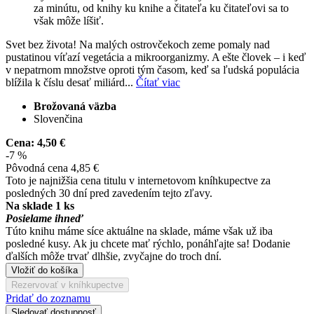
za minútu, od knihy ku knihe a čitateľa ku čitateľovi sa to
však môže líšiť.
Svet bez života! Na malých ostrovčekoch zeme pomaly nad
pustatinou víťazí vegetácia a mikroorganizmy. A ešte človek – i keď
v nepatrnom množstve oproti tým časom, keď sa ľudská populácia
blížila k číslu desať miliárd...
Čítať viac
Brožovaná väzba
Slovenčina
Cena:
4,50 €
-7 %
Pôvodná cena
4,85 €
Toto je najnižšia cena titulu v internetovom kníhkupectve za
posledných 30 dní pred zavedením tejto zľavy.
Na sklade 1 ks
Posielame ihneď
Túto knihu máme síce aktuálne na sklade, máme však už iba
posledné kusy. Ak ju chcete mať rýchlo, ponáhľajte sa! Dodanie
ďalších môže trvať dlhšie, zvyčajne do troch dní.
Vložiť do košíka
Rezervovať v kníhkupectve
Pridať do zoznamu
Sledovať dostupnosť