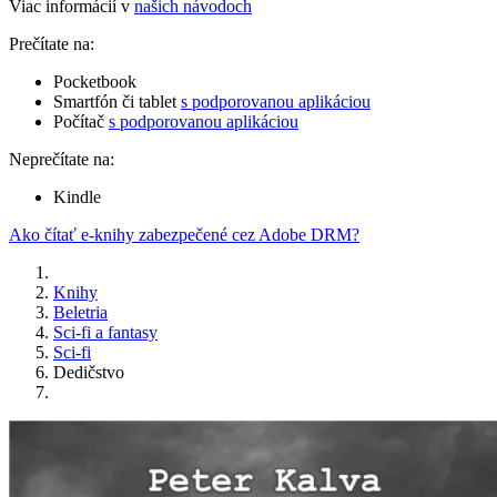
Viac informácií v
našich návodoch
Prečítate na:
Pocketbook
Smartfón či tablet
s podporovanou aplikáciou
Počítač
s podporovanou aplikáciou
Neprečítate na:
Kindle
Ako čítať e-knihy zabezpečené cez Adobe DRM?
Knihy
Beletria
Sci-fi a fantasy
Sci-fi
Dedičstvo