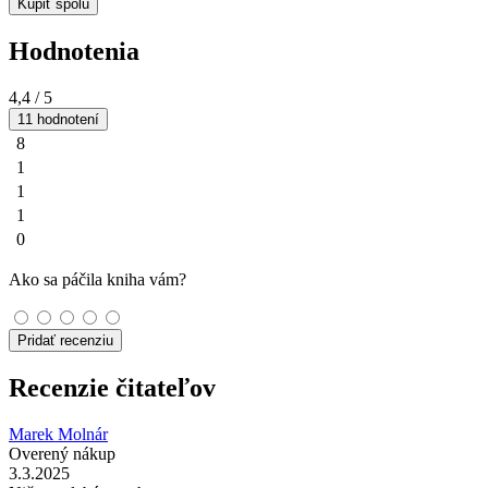
Kúpiť spolu
Hodnotenia
4,4
/ 5
11 hodnotení
8
1
1
1
0
Ako sa páčila kniha vám?
Pridať recenziu
Recenzie čitateľov
Marek Molnár
Overený nákup
3.3.2025