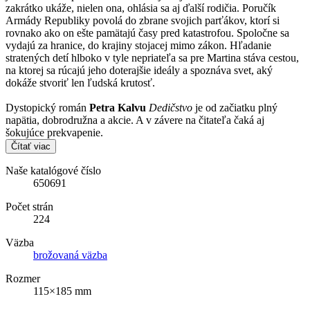
zakrátko ukáže, nielen ona, ohlásia sa aj ďalší rodičia. Poručík
Armády Republiky povolá do zbrane svojich parťákov, ktorí si
rovnako ako on ešte pamätajú časy pred katastrofou. Spoločne sa
vydajú za hranice, do krajiny stojacej mimo zákon. Hľadanie
stratených detí hlboko v tyle nepriateľa sa pre Martina stáva cestou,
na ktorej sa rúcajú jeho doterajšie ideály a spoznáva svet, aký
dokáže stvoriť len ľudská krutosť.
Dystopický román
Petra Kalvu
Dedičstvo
je od začiatku plný
napätia, dobrodružna a akcie. A v závere na čitateľa čaká aj
šokujúce prekvapenie.
Čítať viac
Naše katalógové číslo
650691
Počet strán
224
Väzba
brožovaná väzba
Rozmer
115×185 mm