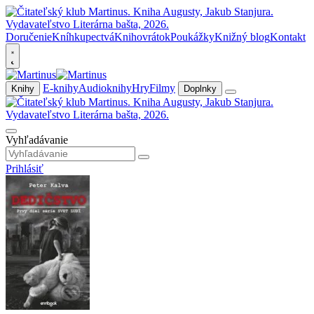
Doručenie
Kníhkupectvá
Knihovrátok
Poukážky
Knižný blog
Kontakt
E-knihy
Audioknihy
Hry
Filmy
Knihy
Doplnky
Vyhľadávanie
Prihlásiť