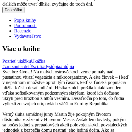
ďalších môže trvať dlhšie, zvyčajne do troch dní.
Do košíka
Popis knihy
Podrobnosti
Recenzie
Vydavateľstvo
Viac o knihe
Pozrieť ukážku
Ukážka
#zmiznutia detí
#sci-fi
#dystópia
#utópia
Svet bez života! Na malých ostrovčekoch zeme pomaly nad
pustatinou víťazí vegetácia a mikroorganizmy. A ešte človek – i keď
v nepatrnom množstve oproti tým časom, keď sa ľudská populácia
blížila k číslu desať miliárd. Hŕstka z nich prežila kataklizmu len
vďaka sofistikovaným podzemným skrýšam, ktoré ich dočasne
ukryli pred hrozbou z hlbín vesmíru. Desaťročia po tom, čo ľudia
vyliezli zo svojich nôr, ovláda väčšinu Európy Republika.
Verný sluha armádnej junty Martin žije pokojným životom
dôstojníka v zázemí v Hlavnom Meste. Avšak len dovtedy, pokým
sa počas jednej z prepadových akcií polovojenských povstaleckých
jednotiek z bezpečia domu nestratí jeho jediná dcéra. Ako sa