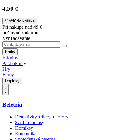
4,50 €
Vložiť do košíka
Pri nákupe nad 49 €
poštovné zadarmo
Vyhľadávanie
Knihy
E-knihy
Audioknihy
Hry
Filmy
Doplnky
Beletria
Detektívky, trilery a horory
Sci-fi a fantasy
Komiksy
Romantika
Spoločenská beletria