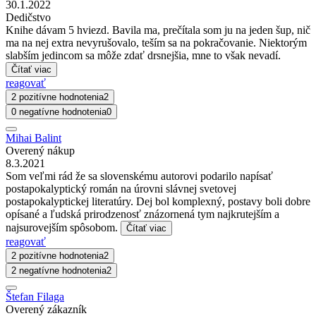
30.1.2022
Dedičstvo
Knihe dávam 5 hviezd. Bavila ma, prečítala som ju na jeden šup, nič
ma na nej extra nevyrušovalo, teším sa na pokračovanie. Niektorým
slabším jedincom sa môže zdať drsnejšia, mne to však nevadí.
Čítať viac
reagovať
2 pozitívne hodnotenia
2
0 negatívne hodnotenia
0
Mihai Balint
Overený nákup
8.3.2021
Som veľmi rád že sa slovenskému autorovi podarilo napísať
postapokalyptický román na úrovni slávnej svetovej
postapokalyptickej literatúry. Dej bol komplexný, postavy boli dobre
opísané a ľudská prirodzenosť znázornená tym najkrutejším a
najsurovejším spôsobom.
Čítať viac
reagovať
2 pozitívne hodnotenia
2
2 negatívne hodnotenia
2
Štefan Filaga
Overený zákazník