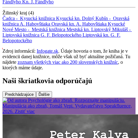
Fándlyho
Kn. J. Fándlyho
Žilinský kraj (4)
Čadca -
Kysucká knižnica
Kysucká kn.
Dolný Kubín -
Oravská
knižnica A. Habovštiaka
Oravská kn. A. Habovštiaka
Kysucké
Nové Mesto -
Mestská knižnica
Mestská kn.
Liptovský Mikuláš -
Liptovská knižnica G. F. Belopotockého
Liptovská kn. G. F.
Belopotockého
Zdroj informácií:
Infogate.sk
. Údaje hovoria o tom, že kniha je v
evidencii danej knižnice, môže však už byť aktuálne požičaná. Tu
nájdete
zoznam všetkých viac ako 200 slovenských knižníc
, o
ktorých máme údaje.
Naši škriatkovia odporúčajú
Predchádzajúce
Ďalšie