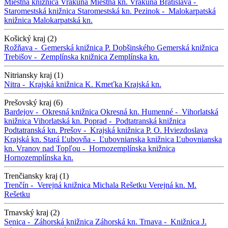
Miestna knižnica Vrakuňa
Miestna kn. Vrakuňa
Bratislava -
Staromestská knižnica
Staromestská kn.
Pezinok -
Malokarpatská
knižnica
Malokarpatská kn.
Košický kraj (2)
Rožňava -
Gemerská knižnica P. Dobšinského
Gemerská knižnica
Trebišov -
Zemplínska knižnica
Zemplínska kn.
Nitriansky kraj (1)
Nitra -
Krajská knižnica K. Kmeťka
Krajská kn.
Prešovský kraj (6)
Bardejov -
Okresná knižnica
Okresná kn.
Humenné -
Vihorlatská
knižnica
Vihorlatská kn.
Poprad -
Podtatranská knižnica
Podtatranská kn.
Prešov -
Krajská knižnica P. O. Hviezdoslava
Krajská kn.
Stará Ľubovňa -
Ľubovnianska knižnica
Ľubovnianska
kn.
Vranov nad Topľou -
Hornozemplínska knižnica
Hornozemplínska kn.
Trenčiansky kraj (1)
Trenčín -
Verejná knižnica Michala Rešetku
Verejná kn. M.
Rešetku
Trnavský kraj (2)
Senica -
Záhorská knižnica
Záhorská kn.
Trnava -
Knižnica J.