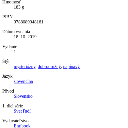
Hmotnosť
183 g
ISBN
9788089948161
Dátum vydania
18. 10. 2019
Vydanie
1
Štýl
mysteriózny
,
dobrodružný
,
napínavý
Jazyk
slovenčina
Pôvod
Slovensko
1. diel série
Svet ľudí
Vydavateľstvo
Enribook