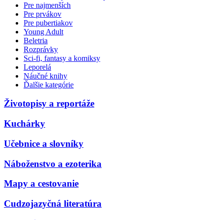
Pre najmenších
Pre prvákov
Pre pubertiakov
Young Adult
Beletria
Rozprávky
Sci-fi, fantasy a komiksy
Leporelá
Náučné knihy
Ďalšie kategórie
Životopisy a reportáže
Kuchárky
Učebnice a slovníky
Náboženstvo a ezoterika
Mapy a cestovanie
Cudzojazyčná literatúra