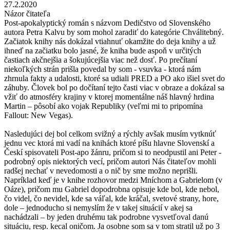
27.2.2020
Názor čitateľa
Post-apokalyptický román s názvom Dedičstvo od Slovenského
autora Petra Kalvu by som mohol zaradiť do kategórie Chválitebný.
Začiatok knihy nás dokázal vtiahnuť okamžite do deja knihy a už
ihneď na začiatku bolo jasné, že kniha bude aspoň v určitých
častiach akčnejšia a šokujúcejšia viac než dosť. Po prečítaní
niekoľkých strán prišla povedal by som - vsuvka - ktorá nám
zhrnula fakty a udalosti, ktoré sa udiali PRED a PO ako išiel svet do
záhuby. Človek bol po dočítaní tejto časti viac v obraze a dokázal sa
vžiť do atmosféry krajiny v ktorej momentálne náš hlavný hrdina
Martin – pôsobí ako vojak Republiky (veľmi mi to pripomína
Fallout: New Vegas).
Nasledujúci dej bol celkom svižný a rýchly avšak musím vytknúť
jednu vec ktorá mi vadí na knihách ktoré píšu hlavne Slovenskí a
Českí spisovateli Post-apo žánru, pričom si to neodpustil ani Peter -
podrobný opis niektorých vecí, pričom autori Nás čitateľov mohli
radšej nechať v nevedomosti a o nič by sme možno neprišli.
Napríklad keď je v knihe rozhovor medzi Mníchom a Gabrielom (v
Oáze), pričom mu Gabriel dopodrobna opisuje kde bol, kde nebol,
čo videl, čo nevidel, kde sa váľal, kde kráčal, svetové strany, hore,
dole – jednoducho si nemyslím že v takej situácií v akej sa
nachádzali – by jeden druhému tak podrobne vysvetľoval danú
situáciu, resp. kecal oničom. Ja osobne som sa v tom stratil už po 3