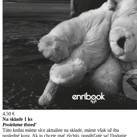
4,50 €
Na sklade 1 ks
Posielame ihneď
Túto knihu máme síce aktuálne na sklade, máme však už iba
posledné kusy. Ak ju chcete mať rýchlo, ponáhľajte sa! Dodanie