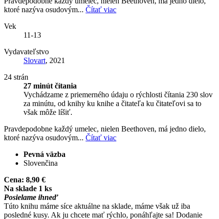
Pravdepodobne každý umelec, nielen Beethoven, má jedno dielo,
ktoré nazýva osudovým...
Čítať viac
Vek
11-13
Vydavateľstvo
Slovart
, 2021
24 strán
27 minút čítania
Vychádzame z priemerného údaju o rýchlosti čítania 230 slov
za minútu, od knihy ku knihe a čitateľa ku čitateľovi sa to
však môže líšiť.
Pravdepodobne každý umelec, nielen Beethoven, má jedno dielo,
ktoré nazýva osudovým...
Čítať viac
Pevná väzba
Slovenčina
Cena:
8,90 €
Na sklade 1 ks
Posielame ihneď
Túto knihu máme síce aktuálne na sklade, máme však už iba
posledné kusy. Ak ju chcete mať rýchlo, ponáhľajte sa! Dodanie