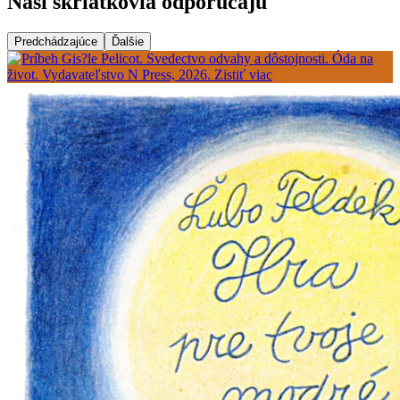
Naši škriatkovia odporúčajú
Predchádzajúce
Ďalšie