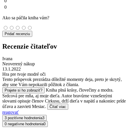
0
0
Ako sa páčila kniha vám?
Pridať recenziu
Recenzie čitateľov
Ivana
Neoverený nákup
13.1.2022
Hra pre tvoje modré oči
Tento príspevok prezrádza dôležité momenty deja, preto je skrytý,
aby sme Vám nepokazili pôžitok z čítania.
Kniha plná krásy, človečiny a modra.
Prajete si ho zobraziť?
Srdcová pre mňa, aj moje dieťa. Autor bravúrne vznešenými
slovami opisuje členov Cirkusu, drží dieťa v napätí a nakoniec príde
úľava a zasvieti Mesiac.
Čítať viac
reagovať
3 pozitívne hodnotenia
3
0 negatívne hodnotenia
0