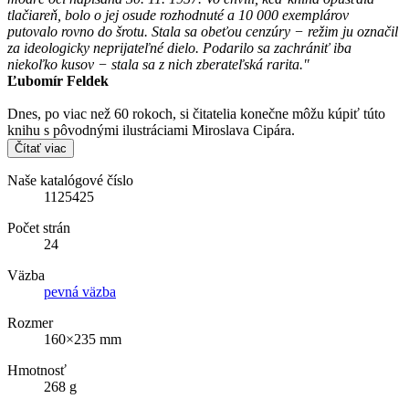
tlačiareň, bolo o jej osude rozhodnuté a 10 000 exemplárov
putovalo rovno do šrotu. Stala sa obeťou cenzúry − režim ju označil
za ideologicky neprijateľné dielo. Podarilo sa zachrániť iba
niekoľko kusov − stala sa z nich zberateľská rarita."
Ľubomír Feldek
Dnes, po viac než 60 rokoch, si čitatelia konečne môžu kúpiť túto
knihu s pôvodnými ilustráciami Miroslava Cipára.
Čítať viac
Naše katalógové číslo
1125425
Počet strán
24
Väzba
pevná väzba
Rozmer
160×235 mm
Hmotnosť
268 g