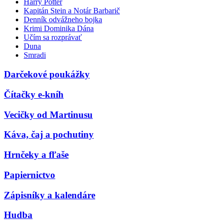
Harry Potter
Kapitán Stein a Notár Barbarič
Denník odvážneho bojka
Krimi Dominika Dána
Učím sa rozprávať
Duna
Smradi
Darčekové poukážky
Čítačky e-kníh
Vecičky od Martinusu
Káva, čaj a pochutiny
Hrnčeky a fľaše
Papiernictvo
Zápisníky a kalendáre
Hudba