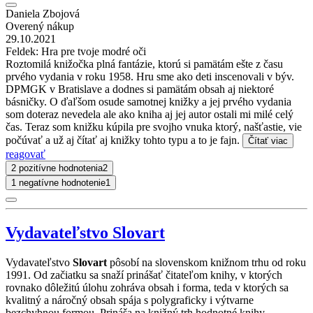
Daniela Zbojová
Overený nákup
29.10.2021
Feldek: Hra pre tvoje modré oči
Roztomilá knižočka plná fantázie, ktorú si pamätám ešte z času
prvého vydania v roku 1958. Hru sme ako deti inscenovali v býv.
DPMGK v Bratislave a dodnes si pamätám obsah aj niektoré
básničky. O ďaľšom osude samotnej knižky a jej prvého vydania
som doteraz nevedela ale ako kniha aj jej autor ostali mi milé celý
čas. Teraz som knižku kúpila pre svojho vnuka ktorý, našťastie, vie
počúvať a už aj čítať aj knižky tohto typu a to je fajn.
Čítať viac
reagovať
2 pozitívne hodnotenia
2
1 negatívne hodnotenie
1
Vydavateľstvo Slovart
Vydavateľstvo
Slovart
pôsobí na slovenskom knižnom trhu od roku
1991. Od začiatku sa snaží prinášať čitateľom knihy, v ktorých
rovnako dôležitú úlohu zohráva obsah i forma, teda v ktorých sa
kvalitný a náročný obsah spája s polygraficky i výtvarne
bezchybnou formou. Prináša na knižný trh hodnotné knihy