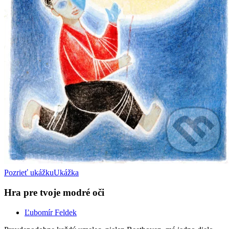
Pozrieť ukážku
Ukážka
Hra pre tvoje modré oči
Ľubomír Feldek