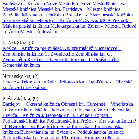
Bratislava -
Knižnica Nové Mesto
Kn. Nové Mesto
Bratislava -
Mestská knižnica
Mestská kn.
Bratislava -
Miestna knižnica
Petržalka
Miestna kn. Petržalka
Bratislava -
Staromestská knižnica
Staromestská kn.
Malacky -
Knižnica MCK
Kn. MCK
Pezinok -
Malokarpatská knižnica
Malokarpatská kn.
Zohor -
Miestna ľudová
knižnica
Miestna ľudová kn.
Košický kraj (3)
Košice -
Knižnica pre mládež
Kn. pre mládež
Michalovce -
Zemplínska knižnica G. Zvonického
Zemplínska kn. G.
Zvonického
Rožňava -
Gemerská knižnica P. Dobšinského
Gemerská knižnica
Nitriansky kraj (2)
Levice -
Tekovská knižnica
Tekovská kn.
Topoľčany -
Tribečská
knižnica
Tribečská kn.
Prešovský kraj (9)
Bardejov -
Okresná knižnica
Okresná kn.
Humenné -
Vihorlatská
knižnica
Vihorlatská kn.
Jarovnice -
Obecná knižnica
Obecná kn.
Levoča -
Knižnica J. Henkela
Kn. J. Henkela
Poprad -
Podtatranská knižnica
Podtatranská kn.
Prešov -
Krajská knižnica P.
O. Hviezdoslava
Krajská kn.
Stará Ľubovňa -
Ľubovnianska
knižnica
Ľubovnianska kn.
Svidník -
Podduklianska knižnica
Podduklianska kn.
Vranov nad Topľou -
Hornozemplínska