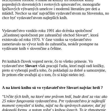
popredných slovenských i svetových spisovateľov, monografie
špičkových výtvarných umelcov i modernú literatúru pre deti a
mládež. Nechce sa stať najväčším vydavateľstvom na Slovensku, no
chce byť vydavateľstvom najlepších kníh.
Vydavateľstvo vzniklo roku 1991 ako dcérska spoločnosť
„účastinnej spoločnosti pre zahraničný obchod Slovart“, ktorá
existovala od roku 1970. V čase vzniku sa vydavateľstvo
zameriavalo na vývoz kníh do zahraničia, neskôr postupne na
vydávanie kníh v slovenčine a češtine.
Pri knihách človek vopred nevie, čo to všetko prinesie. Vo
vydavateľstve
Slovart
však pracujú ľudia, ktorí majú radi knižky,
preto si vyberajú podľa toho, čo pokladajú za dobré a samozrejme,
že pritom ešte uvažujú aj o tom, čo si kúpi niekto iný.
A na ktorú knihu sú vo vydavateľstve
Slovart
najviac hrdí ?
"Určite tých kníh, na ktoré sme právom hrdí, bude dosť za viac ako
25 rokov fungovania vydavateľstva. Pre vydavateľstvo je najkrajší
moment vymyslieť si knihu, nájsť na ňu správnych autorov, dať jej
dokonalú formu, a potom zožať s knihou úspech. To je zhmotnenie