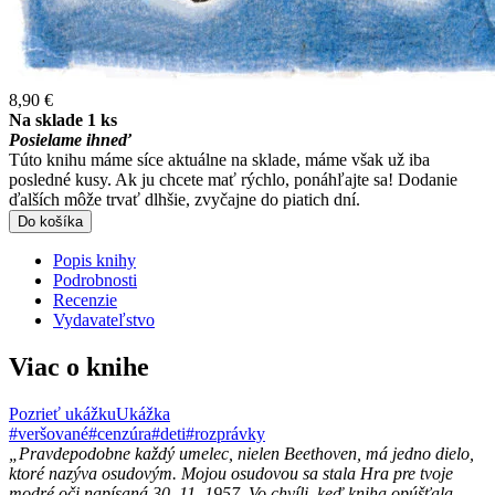
8,90 €
Na sklade 1 ks
Posielame ihneď
Túto knihu máme síce aktuálne na sklade, máme však už iba
posledné kusy. Ak ju chcete mať rýchlo, ponáhľajte sa! Dodanie
ďalších môže trvať dlhšie, zvyčajne do piatich dní.
Do košíka
Popis knihy
Podrobnosti
Recenzie
Vydavateľstvo
Viac o knihe
Pozrieť ukážku
Ukážka
#veršované
#cenzúra
#deti
#rozprávky
„Pravdepodobne každý umelec, nielen Beethoven, má jedno dielo,
ktoré nazýva osudovým. Mojou osudovou sa stala Hra pre tvoje
modré oči napísaná 30. 11. 1957. Vo chvíli, keď kniha opúšťala