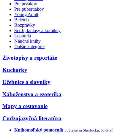
Pre prvákov
Pre pubertiakov
Young Adult
Beletria
Rozprávky
Sci-fi, fantasy a komiksy
Leporelá
Náučné knihy
Ďalšie kategórie
Životopisy a reportáže
Kuchárky
Učebnice a slovníky
Náboženstvo a ezoterika
Mapy a cestovanie
Cudzojazyčná literatúra
Knihomoľský pomocník
Spýtajte sa Sherlocka, čo čítať