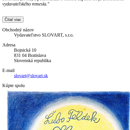
vydavateľského remesla."
Čítať viac
Obchodný názov
Vydavateľstvo SLOVART, s.r.o.
Adresa
Bojnická 10
831 04 Bratislava
Slovenská republika
E-mail
slovart@slovart.sk
Kúpte spolu