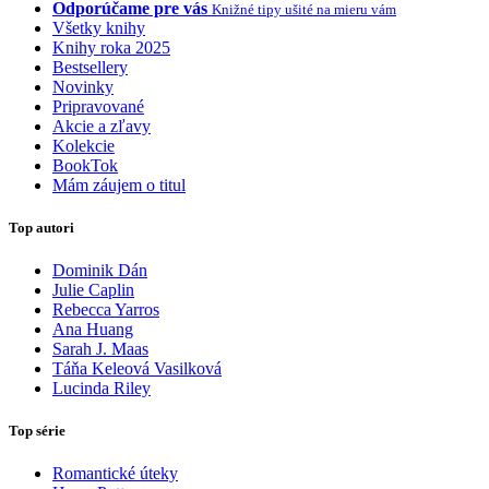
Odporúčame pre vás
Knižné tipy ušité na mieru vám
Všetky knihy
Knihy roka 2025
Bestsellery
Novinky
Pripravované
Akcie a zľavy
Kolekcie
BookTok
Mám záujem o titul
Top autori
Dominik Dán
Julie Caplin
Rebecca Yarros
Ana Huang
Sarah J. Maas
Táňa Keleová Vasilková
Lucinda Riley
Top série
Romantické úteky