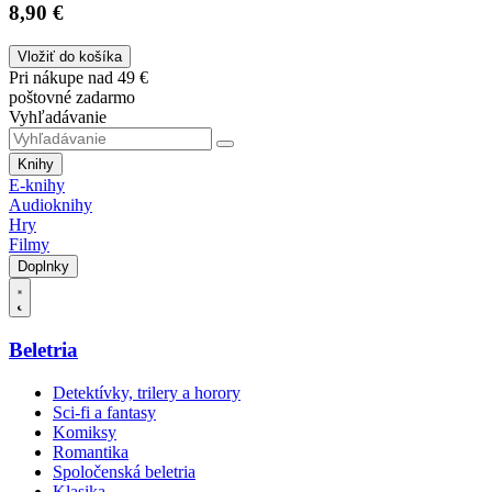
8,90 €
Vložiť do košíka
Pri nákupe nad 49 €
poštovné zadarmo
Vyhľadávanie
Knihy
E-knihy
Audioknihy
Hry
Filmy
Doplnky
Beletria
Detektívky, trilery a horory
Sci-fi a fantasy
Komiksy
Romantika
Spoločenská beletria
Klasika