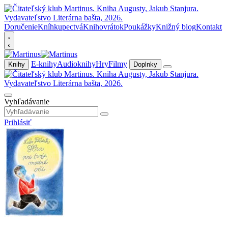
Doručenie
Kníhkupectvá
Knihovrátok
Poukážky
Knižný blog
Kontakt
E-knihy
Audioknihy
Hry
Filmy
Knihy
Doplnky
Vyhľadávanie
Prihlásiť