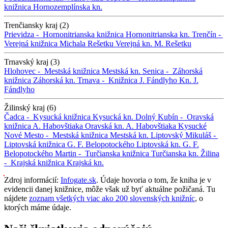
knižnica
Hornozemplínska kn.
Trenčiansky kraj (2)
Prievidza -
Hornonitrianska knižnica
Hornonitrianska kn.
Trenčín -
Verejná knižnica Michala Rešetku
Verejná kn. M. Rešetku
Trnavský kraj (3)
Hlohovec -
Mestská knižnica
Mestská kn.
Senica -
Záhorská
knižnica
Záhorská kn.
Trnava -
Knižnica J. Fándlyho
Kn. J.
Fándlyho
Žilinský kraj (6)
Čadca -
Kysucká knižnica
Kysucká kn.
Dolný Kubín -
Oravská
knižnica A. Habovštiaka
Oravská kn. A. Habovštiaka
Kysucké
Nové Mesto -
Mestská knižnica
Mestská kn.
Liptovský Mikuláš -
Liptovská knižnica G. F. Belopotockého
Liptovská kn. G. F.
Belopotockého
Martin -
Turčianska knižnica
Turčianska kn.
Žilina
-
Krajská knižnica
Krajská kn.
Zdroj informácií:
Infogate.sk
. Údaje hovoria o tom, že kniha je v
evidencii danej knižnice, môže však už byť aktuálne požičaná. Tu
nájdete
zoznam všetkých viac ako 200 slovenských knižníc
, o
ktorých máme údaje.