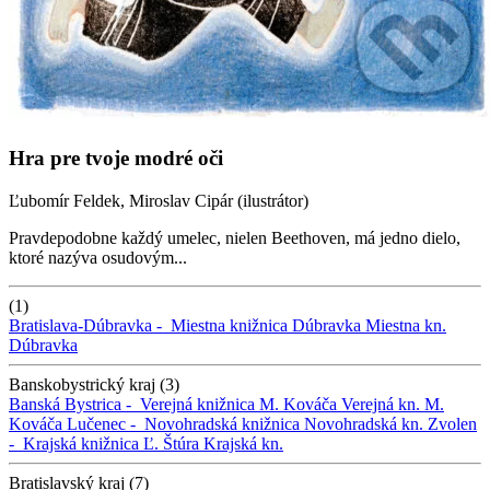
Hra pre tvoje modré oči
Ľubomír Feldek, Miroslav Cipár (ilustrátor)
Pravdepodobne každý umelec, nielen Beethoven, má jedno dielo,
ktoré nazýva osudovým...
(1)
Bratislava-Dúbravka -
Miestna knižnica Dúbravka
Miestna kn.
Dúbravka
Banskobystrický kraj (3)
Banská Bystrica -
Verejná knižnica M. Kováča
Verejná kn. M.
Kováča
Lučenec -
Novohradská knižnica
Novohradská kn.
Zvolen
-
Krajská knižnica Ľ. Štúra
Krajská kn.
Bratislavský kraj (7)