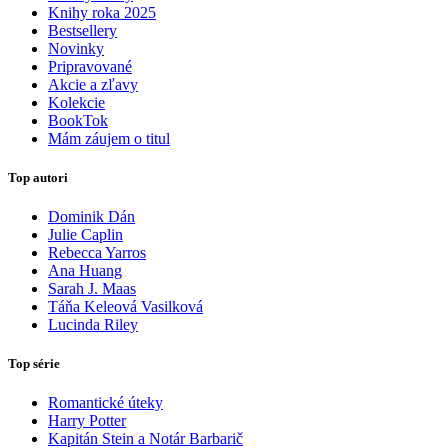
Knihy roka 2025
Bestsellery
Novinky
Pripravované
Akcie a zľavy
Kolekcie
BookTok
Mám záujem o titul
Top autori
Dominik Dán
Julie Caplin
Rebecca Yarros
Ana Huang
Sarah J. Maas
Táňa Keleová Vasilková
Lucinda Riley
Top série
Romantické úteky
Harry Potter
Kapitán Stein a Notár Barbarič