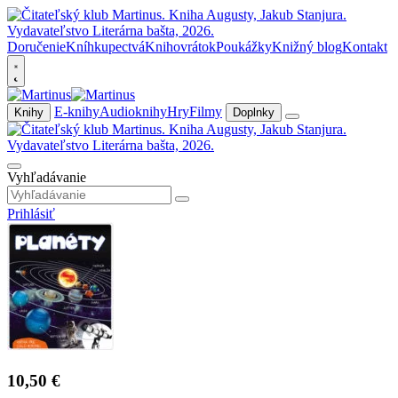
Doručenie
Kníhkupectvá
Knihovrátok
Poukážky
Knižný blog
Kontakt
E-knihy
Audioknihy
Hry
Filmy
Knihy
Doplnky
Vyhľadávanie
Prihlásiť
10,50 €