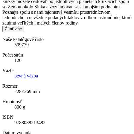
knižky môžete cestovať po jednotlivých planétach krúžiacich spolu
so Zemou okolo Slnka a zoznamovať sa s tamojším podnebím.
Poznajte spolu s nami tajomstvá vesmíru prostredníctvom
jednoducho a nevšedne podaných faktov z odboru astronómie, ktoré
zaujmú veľkých i malých členov rodiny.
Čítať viac
Naše katalógové číslo
599779
Počet strán
120
Väzba
pevná väzba
Rozmer
228×269 mm
Hmotnosť
800 g
ISBN
9788088213482
Dátum vydania