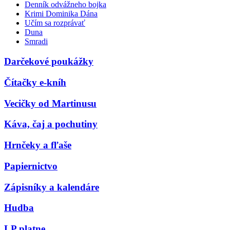
Denník odvážneho bojka
Krimi Dominika Dána
Učím sa rozprávať
Duna
Smradi
Darčekové poukážky
Čítačky e-kníh
Vecičky od Martinusu
Káva, čaj a pochutiny
Hrnčeky a fľaše
Papiernictvo
Zápisníky a kalendáre
Hudba
LP platne