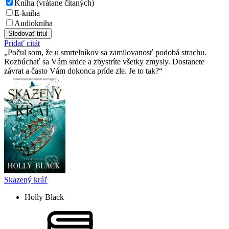
Kniha (vrátane čítaných)
E-kniha
Audiokniha
Sledovať titul
Pridať citát
Počul som, že u smrtelní­kov sa zamilovanosť podobá strachu.
Rozbúchať sa Vám srdce a zbystrí­te všetky zmysly. Dostanete
závrat a často Vám dokonca prí­de zle. Je to tak?
Skazený kráľ
Holly Black