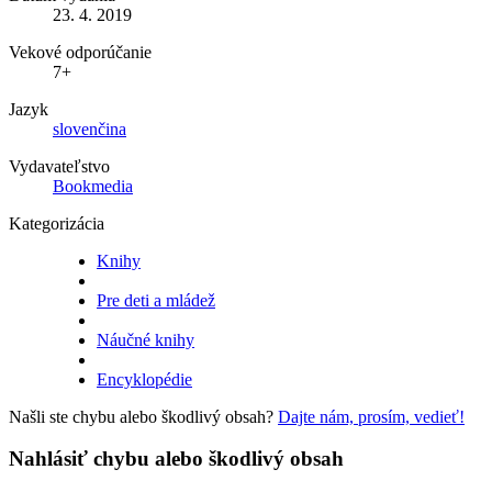
23. 4. 2019
Vekové odporúčanie
7+
Jazyk
slovenčina
Vydavateľstvo
Bookmedia
Kategorizácia
Knihy
Pre deti a mládež
Náučné knihy
Encyklopédie
Našli ste chybu alebo škodlivý obsah?
Dajte nám, prosím, vedieť!
Nahlásiť chybu alebo škodlivý obsah