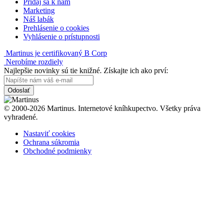
Pridaj sa k nám
Marketing
Náš labák
Prehlásenie o cookies
Vyhlásenie o prístupnosti
Martinus je certifikovaný B Corp
Nerobíme rozdiely
Najlepšie novinky sú tie knižné. Získajte ich ako prví:
Odoslať
© 2000-2026 Martinus. Internetové kníhkupectvo. Všetky práva
vyhradené.
Nastaviť cookies
Ochrana súkromia
Obchodné podmienky