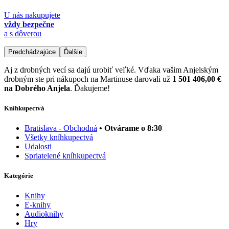
U nás nakupujete
vždy bezpečne
a s dôverou
Predchádzajúce
Ďalšie
Aj z drobných vecí sa dajú urobiť veľké. Vďaka vašim Anjelským
drobným ste pri nákupoch na Martinuse darovali už
1 501 406,00 €
na Dobrého Anjela
. Ďakujeme!
Kníhkupectvá
Bratislava - Obchodná
• Otvárame o 8:30
Všetky kníhkupectvá
Udalosti
Spriatelené kníhkupectvá
Kategórie
Knihy
E-knihy
Audioknihy
Hry