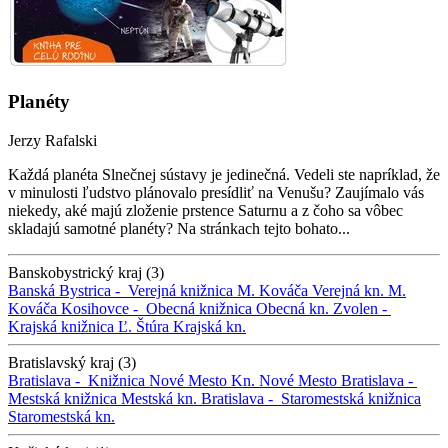
Planéty
Jerzy Rafalski
Každá planéta Slnečnej sústavy je jedinečná. Vedeli ste napríklad, že
v minulosti ľudstvo plánovalo presídliť na Venušu? Zaujímalo vás
niekedy, aké majú zloženie prstence Saturnu a z čoho sa vôbec
skladajú samotné planéty? Na stránkach tejto bohato...
Banskobystrický kraj (3)
Banská Bystrica -
Verejná knižnica M. Kováča
Verejná kn. M.
Kováča
Kosihovce -
Obecná knižnica
Obecná kn.
Zvolen -
Krajská knižnica Ľ. Štúra
Krajská kn.
Bratislavský kraj (3)
Bratislava -
Knižnica Nové Mesto
Kn. Nové Mesto
Bratislava -
Mestská knižnica
Mestská kn.
Bratislava -
Staromestská knižnica
Staromestská kn.