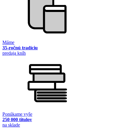
Máme
35-ročnú tradíciu
predaja kníh
Ponúkame vyše
250 000 titulov
na sklade