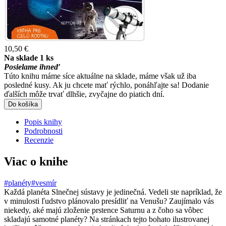
10,50 €
Na sklade 1 ks
Posielame ihneď
Túto knihu máme síce aktuálne na sklade, máme však už iba
posledné kusy. Ak ju chcete mať rýchlo, ponáhľajte sa! Dodanie
ďalších môže trvať dlhšie, zvyčajne do piatich dní.
Do košíka
Popis knihy
Podrobnosti
Recenzie
Viac o knihe
#planéty
#vesmír
Každá planéta Slnečnej sústavy je jedinečná. Vedeli ste napríklad, že
v minulosti ľudstvo plánovalo presídliť na Venušu? Zaujímalo vás
niekedy, aké majú zloženie prstence Saturnu a z čoho sa vôbec
skladajú samotné planéty? Na stránkach tejto bohato ilustrovanej