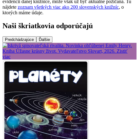
evidencii danej knižnice, môže však už byť aktuálne požičaná. Tu
nájdete
zoznam všetkých viac ako 200 slovenských knižníc
, o
ktorých máme údaje.
Naši škriatkovia odporúčajú
Predchádzajúce
Ďalšie