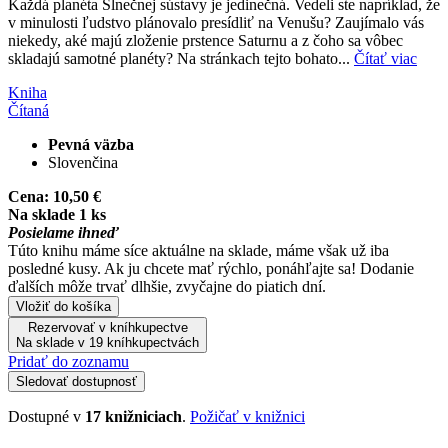
Každá planéta Slnečnej sústavy je jedinečná. Vedeli ste napríklad, že
v minulosti ľudstvo plánovalo presídliť na Venušu? Zaujímalo vás
niekedy, aké majú zloženie prstence Saturnu a z čoho sa vôbec
skladajú samotné planéty? Na stránkach tejto bohato...
Čítať viac
Kniha
Čítaná
Pevná väzba
Slovenčina
Cena:
10,50 €
Na sklade 1 ks
Posielame ihneď
Túto knihu máme síce aktuálne na sklade, máme však už iba
posledné kusy. Ak ju chcete mať rýchlo, ponáhľajte sa! Dodanie
ďalších môže trvať dlhšie, zvyčajne do piatich dní.
Vložiť do košíka
Rezervovať v kníhkupectve
Na sklade v 19 kníhkupectvách
Pridať do zoznamu
Sledovať dostupnosť
Dostupné v
17 knižniciach
.
Požičať v knižnici