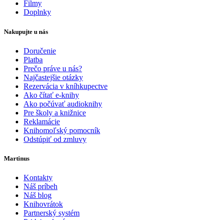
Filmy
Doplnky
Nakupujte u nás
Doručenie
Platba
Prečo práve u nás?
Najčastejšie otázky
Rezervácia v kníhkupectve
Ako čítať e-knihy
Ako počúvať audioknihy
Pre školy a knižnice
Reklamácie
Knihomoľský pomocník
Odstúpiť od zmluvy
Martinus
Kontakty
Náš príbeh
Náš blog
Knihovrátok
Partnerský systém