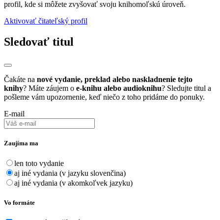
profil, kde si môžete zvyšovať svoju knihomoľskú úroveň.
Aktivovať čitateľský profil
Sledovať titul
Čakáte na
nové vydanie, preklad alebo naskladnenie tejto
knihy
? Máte záujem o
e-knihu alebo audioknihu
? Sledujte titul a
pošleme vám upozornenie, keď niečo z toho pridáme do ponuky.
E-mail
Zaujíma ma
len toto vydanie
aj iné vydania (v jazyku slovenčina)
aj iné vydania (v akomkoľvek jazyku)
Vo formáte