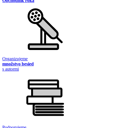
Obchodník roka
Organizujeme
množstvo besied
s autormi
Podporujeme