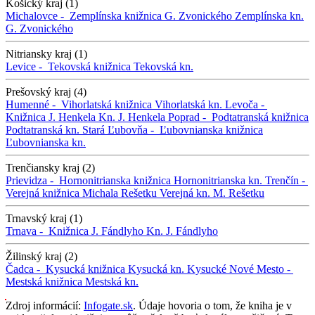
Košický kraj (1)
Michalovce -
Zemplínska knižnica G. Zvonického
Zemplínska kn.
G. Zvonického
Nitriansky kraj (1)
Levice -
Tekovská knižnica
Tekovská kn.
Prešovský kraj (4)
Humenné -
Vihorlatská knižnica
Vihorlatská kn.
Levoča -
Knižnica J. Henkela
Kn. J. Henkela
Poprad -
Podtatranská knižnica
Podtatranská kn.
Stará Ľubovňa -
Ľubovnianska knižnica
Ľubovnianska kn.
Trenčiansky kraj (2)
Prievidza -
Hornonitrianska knižnica
Hornonitrianska kn.
Trenčín -
Verejná knižnica Michala Rešetku
Verejná kn. M. Rešetku
Trnavský kraj (1)
Trnava -
Knižnica J. Fándlyho
Kn. J. Fándlyho
Žilinský kraj (2)
Čadca -
Kysucká knižnica
Kysucká kn.
Kysucké Nové Mesto -
Mestská knižnica
Mestská kn.
Zdroj informácií:
Infogate.sk
. Údaje hovoria o tom, že kniha je v