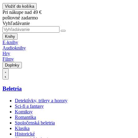
Vložiť do košíka
Pri nákupe nad 49 €
poštovné zadarmo
Vyhľadávanie
Knihy
E-knihy
Audioknihy
Hry
Filmy
Doplnky
Beletria
Detektívky, trilery a horory
Sci-fi a fantasy
Komiksy
Romantika
Spoločenská beletria
Klasika
Historické