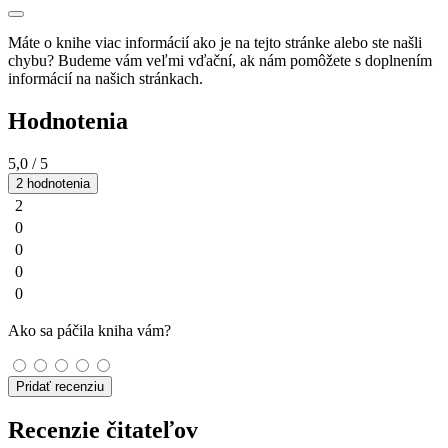
Máte o knihe viac informácií ako je na tejto stránke alebo ste našli
chybu? Budeme vám veľmi vďační, ak nám pomôžete s doplnením
informácií na našich stránkach.
Hodnotenia
5,0
/ 5
2 hodnotenia
2
0
0
0
0
Ako sa páčila kniha vám?
Pridať recenziu
Recenzie čitateľov