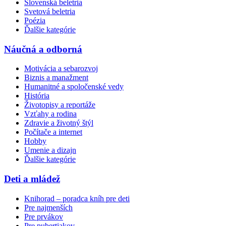
Slovenská beletria
Svetová beletria
Poézia
Ďalšie kategórie
Náučná a odborná
Motivácia a sebarozvoj
Biznis a manažment
Humanitné a spoločenské vedy
História
Životopisy a reportáže
Vzťahy a rodina
Zdravie a životný štýl
Počítače a internet
Hobby
Umenie a dizajn
Ďalšie kategórie
Deti a mládež
Knihorad – poradca kníh pre deti
Pre najmenších
Pre prvákov
Pre pubertiakov