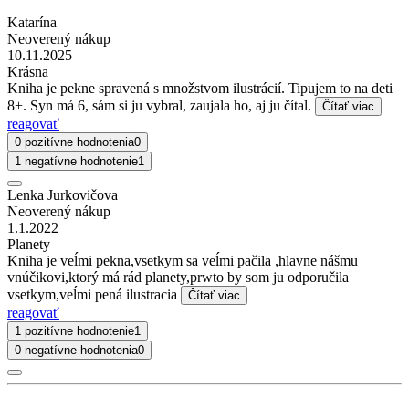
Katarína
Neoverený nákup
10.11.2025
Krásna
Kniha je pekne spravená s množstvom ilustrácií. Tipujem to na deti
8+. Syn má 6, sám si ju vybral, zaujala ho, aj ju čítal.
Čítať viac
reagovať
0 pozitívne hodnotenia
0
1 negatívne hodnotenie
1
Lenka Jurkovičova
Neoverený nákup
1.1.2022
Planety
Kniha je veĺmi pekna,vsetkym sa veĺmi pačila ,hlavne nášmu
vnúčikovi,ktorý má rád planety,prwto by som ju odporučila
vsetkym,veĺmi pená ilustracia
Čítať viac
reagovať
1 pozitívne hodnotenie
1
0 negatívne hodnotenia
0