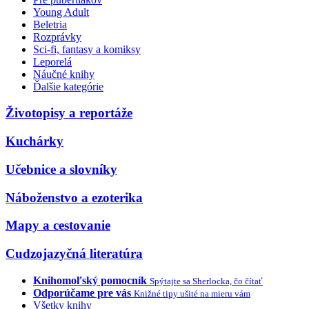
Young Adult
Beletria
Rozprávky
Sci-fi, fantasy a komiksy
Leporelá
Náučné knihy
Ďalšie kategórie
Životopisy a reportáže
Kuchárky
Učebnice a slovníky
Náboženstvo a ezoterika
Mapy a cestovanie
Cudzojazyčná literatúra
Knihomoľský pomocník
Spýtajte sa Sherlocka, čo čítať
Odporúčame pre vás
Knižné tipy ušité na mieru vám
Všetky knihy