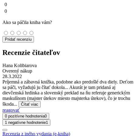
0
0
Ako sa páčila kniha vám?
Pridať recenziu
Recenzie čitateľov
Hana Kolibiarova
Overený nákup
28.3.2022
Príjemná a zábavná knižka, podobne ako predošlé dva diely. Deťom
sa páči, vyžadujú ju čítať dokola... Akurát je tam pridaná aj
dievčenská hrdinka a slovenský preklad na ňu referuje generickým
maskulínom (majster útekov miesto majsterka útekov), čo je trochu
škoda...
Čítať viac
reagovať
0 pozitívne hodnotenia
0
1 negatívne hodnotenie
1
Recenzia z iného vydania (e-kniha)