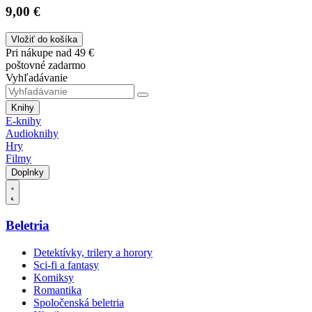
9,00 €
Vložiť do košíka
Pri nákupe nad 49 €
poštovné zadarmo
Vyhľadávanie
Knihy
E-knihy
Audioknihy
Hry
Filmy
Doplnky
Beletria
Detektívky, trilery a horory
Sci-fi a fantasy
Komiksy
Romantika
Spoločenská beletria