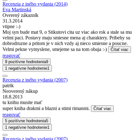
Recenzia z iného vydania (2014)
Eva Martinská
Overený zákazník
31.3.2014
vtipne :-)
Moj syn bude mat 9, o Stikutovi cita uz viac ako rok a stale sa mu
velmi paci. Postavy maju smiesne mena aj charaktery. Pribehy su
dobrodruzne a pritom je v nich vzdy aj nieco smiesne a poucne.
Velmi pekne vymyslene, smejeme sa na tom obaja :-)
Čítať viac
reagovať
9 pozitívne hodnotenia
9
1 negatívne hodnotenie
1
Recenzia z iného vydania (2007)
patrik
Neoverený nákup
18.8.2013
tu knihu musite mať
super kniha drakmi a blazni a stimi rimanmi.
Čítať viac
reagovať
5 pozitívne hodnotenia
5
1 negatívne hodnotenie
1
Recenzia z iného vydania (2007)