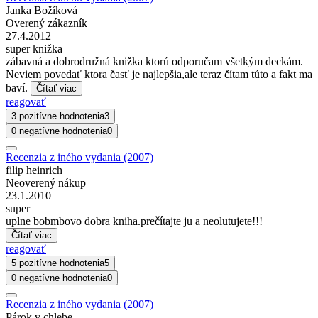
Janka Božíková
Overený zákazník
27.4.2012
super knižka
zábavná a dobrodružná knižka ktorú odporučam všetkým deckám.
Neviem povedať ktora časť je najlepšia,ale teraz čítam túto a fakt ma
baví.
Čítať viac
reagovať
3 pozitívne hodnotenia
3
0 negatívne hodnotenia
0
Recenzia z iného vydania (2007)
filip heinrich
Neoverený nákup
23.1.2010
super
uplne bobmbovo dobra kniha.prečítajte ju a neolutujete!!!
Čítať viac
reagovať
5 pozitívne hodnotenia
5
0 negatívne hodnotenia
0
Recenzia z iného vydania (2007)
Párok v chlebe.