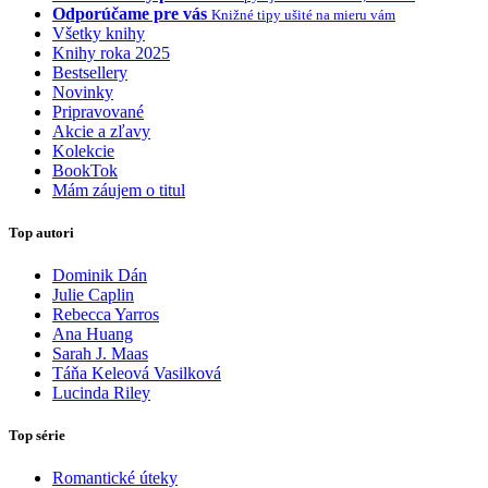
Odporúčame pre vás
Knižné tipy ušité na mieru vám
Všetky knihy
Knihy roka 2025
Bestsellery
Novinky
Pripravované
Akcie a zľavy
Kolekcie
BookTok
Mám záujem o titul
Top autori
Dominik Dán
Julie Caplin
Rebecca Yarros
Ana Huang
Sarah J. Maas
Táňa Keleová Vasilková
Lucinda Riley
Top série
Romantické úteky