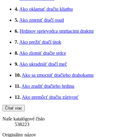
4.
Ako oklamať dračiu kliatbu
5.
Ako zmeniť dračí osud
6.
Hrdinov sprievodca smrtiacimi drakmi
7.
Ako prežiť dračí útok
8.
Ako zlomiť dračie srdce
9.
Ako ukradnúť dračí meč
10.
Ako sa zmocniť dračieho drahokamu
11.
Ako zradiť dračieho hrdinu
12.
Ako premôcť dračiu zúrivosť
Čítať viac
Naše katalógové číslo
538223
Originálny názov