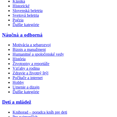
Klasika
Historické
Slovenská beletria
Svetová beletria
Poézia
Ďalšie kategórie
Náučná a odborná
Motivácia a sebarozvoj
Biznis a manažment
Humanitné a spoločenské vedy
História
Životopisy a reportáže
Vzťahy a rodina
Zdravie a životný štýl
Počítače a internet
Hobby
Umenie a dizajn
Ďalšie kategórie
Deti a mládež
Knihorad – poradca kníh pre deti
Pre najmenších