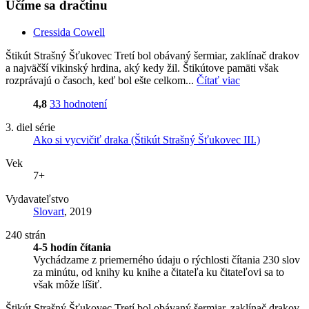
Učíme sa dračtinu
Cressida Cowell
Štikút Strašný Šťukovec Tretí bol obávaný šermiar, zaklínač drakov
a najväčší vikinský hrdina, aký kedy žil. Štikútove pamäti však
rozprávajú o časoch, keď bol ešte celkom...
Čítať viac
4,8
33 hodnotení
3. diel série
Ako si vycvičiť draka (Štikút Strašný Šťukovec III.)
Vek
7+
Vydavateľstvo
Slovart
, 2019
240 strán
4-5 hodín čítania
Vychádzame z priemerného údaju o rýchlosti čítania 230 slov
za minútu, od knihy ku knihe a čitateľa ku čitateľovi sa to
však môže líšiť.
Štikút Strašný Šťukovec Tretí bol obávaný šermiar, zaklínač drakov