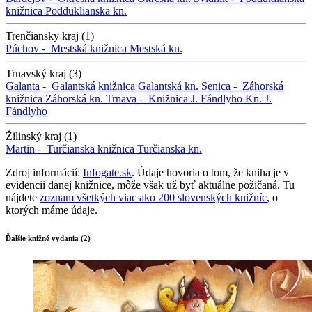
knižnica
Podduklianska kn.
Trenčiansky kraj (1)
Púchov -
Mestská knižnica
Mestská kn.
Trnavský kraj (3)
Galanta -
Galantská knižnica
Galantská kn.
Senica -
Záhorská
knižnica
Záhorská kn.
Trnava -
Knižnica J. Fándlyho
Kn. J.
Fándlyho
Žilinský kraj (1)
Martin -
Turčianska knižnica
Turčianska kn.
Zdroj informácií:
Infogate.sk
. Údaje hovoria o tom, že kniha je v
evidencii danej knižnice, môže však už byť aktuálne požičaná. Tu
nájdete
zoznam všetkých viac ako 200 slovenských knižníc
, o
ktorých máme údaje.
Ďalšie knižné vydania (2)