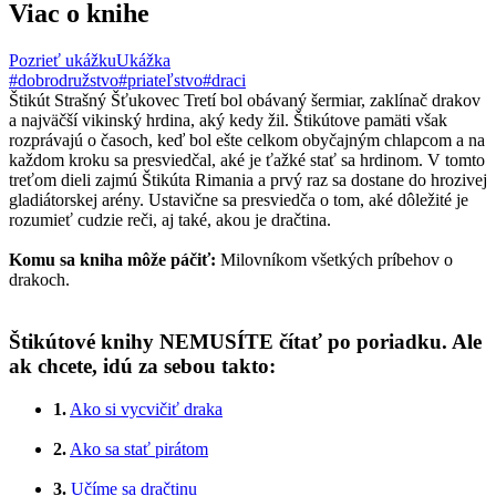
Viac o knihe
Pozrieť ukážku
Ukážka
#dobrodružstvo
#priateľstvo
#draci
Štikút Strašný Šťukovec Tretí bol obávaný šermiar, zaklínač drakov
a najväčší vikinský hrdina, aký kedy žil. Štikútove pamäti však
rozprávajú o časoch, keď bol ešte celkom obyčajným chlapcom a na
každom kroku sa presviedčal, aké je ťažké stať sa hrdinom. V tomto
treťom dieli zajmú Štikúta Rimania a prvý raz sa dostane do hrozivej
gladiátorskej arény. Ustavične sa presviedča o tom, aké dôležité je
rozumieť cudzie reči, aj také, akou je dračtina.
Komu sa kniha môže páčiť:
Milovníkom všetkých príbehov o
drakoch.
Štikútové knihy NEMUSÍTE čítať po poriadku. Ale
ak chcete, idú za sebou takto:
1.
Ako si vycvičiť draka
2.
Ako sa stať pirátom
3.
Učíme sa dračtinu