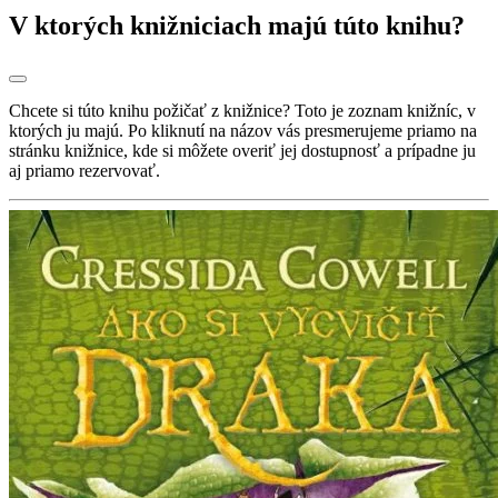
V ktorých knižniciach majú túto knihu?
Chcete si túto knihu požičať z knižnice? Toto je zoznam knižníc, v
ktorých ju majú. Po kliknutí na názov vás presmerujeme priamo na
stránku knižnice, kde si môžete overiť jej dostupnosť a prípadne ju
aj priamo rezervovať.