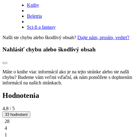
Knihy
Beletria
Sci-fi a fantasy
Našli ste chybu alebo škodlivý obsah?
Dajte nám, prosím, vedieť!
Nahlásiť chybu alebo škodlivý obsah
Máte o knihe viac informácií ako je na tejto stránke alebo ste našli
chybu? Budeme vám veľmi vďační, ak nám pomôžete s doplnením
informácií na našich stránkach.
Hodnotenia
4,8
/ 5
33 hodnotení
28
4
1