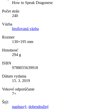
How to Speak Dragonese
Počet strán
240
Väzba
brožovaná väzba
Rozmer
130×195 mm
Hmotnosť
294 g
ISBN
9788055639918
Dátum vydania
15. 3. 2019
Vekové odporúčanie
7+
Štýl
napínavý
,
dobrodružný