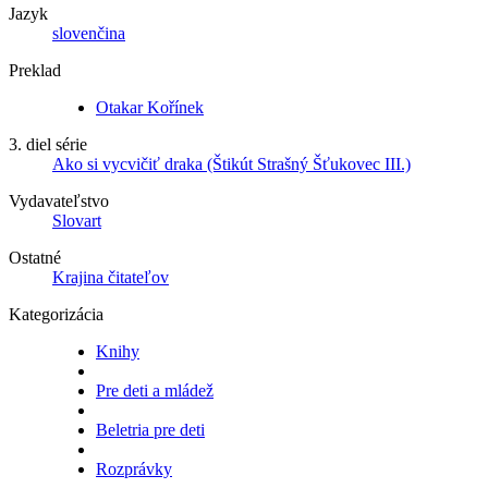
Jazyk
slovenčina
Preklad
Otakar Kořínek
3. diel série
Ako si vycvičiť draka (Štikút Strašný Šťukovec III.)
Vydavateľstvo
Slovart
Ostatné
Krajina čitateľov
Kategorizácia
Knihy
Pre deti a mládež
Beletria pre deti
Rozprávky