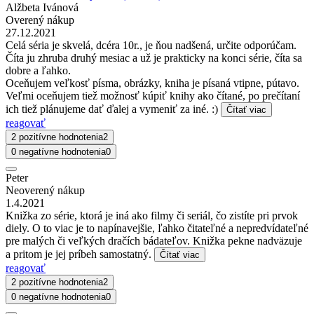
Alžbeta Ivánová
Overený nákup
27.12.2021
Celá séria je skvelá, dcéra 10r., je ňou nadšená, určite odporúčam.
Číta ju zhruba druhý mesiac a už je prakticky na konci série, číta sa
dobre a ľahko.
Oceňujem veľkosť písma, obrázky, kniha je písaná vtipne, pútavo.
Veľmi oceňujem tiež možnosť kúpiť knihy ako čítané, po prečítaní
ich tiež plánujeme dať ďalej a vymeniť za iné. :)
Čítať viac
reagovať
2 pozitívne hodnotenia
2
0 negatívne hodnotenia
0
Peter
Neoverený nákup
1.4.2021
Knižka zo série, ktorá je iná ako filmy či seriál, čo zistíte pri prvok
diely. O to viac je to napínavejšie, ľahko čitateľné a nepredvídateľné
pre malých či veľkých dračích bádateľov. Knižka pekne nadväzuje
a pritom je jej príbeh samostatný.
Čítať viac
reagovať
2 pozitívne hodnotenia
2
0 negatívne hodnotenia
0