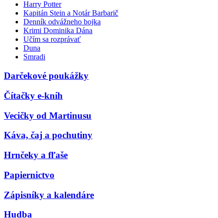
Harry Potter
Kapitán Stein a Notár Barbarič
Denník odvážneho bojka
Krimi Dominika Dána
Učím sa rozprávať
Duna
Smradi
Darčekové poukážky
Čítačky e-kníh
Vecičky od Martinusu
Káva, čaj a pochutiny
Hrnčeky a fľaše
Papiernictvo
Zápisníky a kalendáre
Hudba