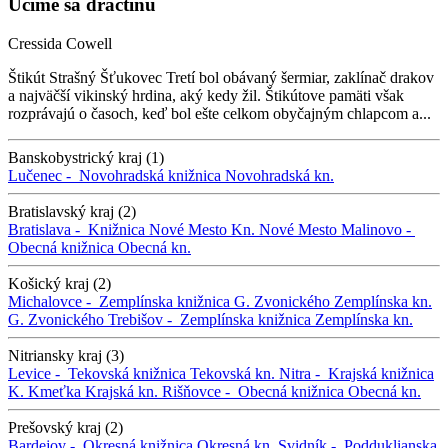
Učíme sa dračtinu
Cressida Cowell
Štikút Strašný Šťukovec Tretí bol obávaný šermiar, zaklínač drakov
a najväčší vikinský hrdina, aký kedy žil. Štikútove pamäti však
rozprávajú o časoch, keď bol ešte celkom obyčajným chlapcom a...
Banskobystrický kraj (1)
Lučenec -
Novohradská knižnica
Novohradská kn.
Bratislavský kraj (2)
Bratislava -
Knižnica Nové Mesto
Kn. Nové Mesto
Malinovo -
Obecná knižnica
Obecná kn.
Košický kraj (2)
Michalovce -
Zemplínska knižnica G. Zvonického
Zemplínska kn.
G. Zvonického
Trebišov -
Zemplínska knižnica
Zemplínska kn.
Nitriansky kraj (3)
Levice -
Tekovská knižnica
Tekovská kn.
Nitra -
Krajská knižnica
K. Kmeťka
Krajská kn.
Rišňovce -
Obecná knižnica
Obecná kn.
Prešovský kraj (2)
Bardejov -
Okresná knižnica
Okresná kn.
Svidník -
Podduklianska