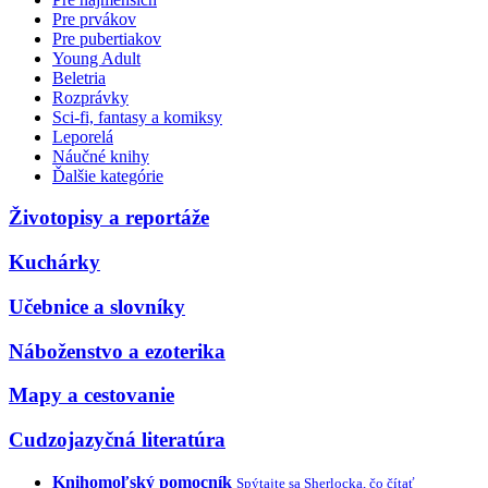
Pre prvákov
Pre pubertiakov
Young Adult
Beletria
Rozprávky
Sci-fi, fantasy a komiksy
Leporelá
Náučné knihy
Ďalšie kategórie
Životopisy a reportáže
Kuchárky
Učebnice a slovníky
Náboženstvo a ezoterika
Mapy a cestovanie
Cudzojazyčná literatúra
Knihomoľský pomocník
Spýtajte sa Sherlocka, čo čítať