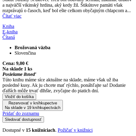
a najväčší vikinský hrdina, aký kedy žil. Štikútove pamäti však
rozprávajú o časoch, keď bol ešte celkom obyčajným chlapcom a...
Čítať viac
Kniha
E-kniha
Čítaná
Brožovaná väzba
Slovenčina
Cena:
9,00 €
Na sklade 1 ks
Posielame ihneď
Túto knihu máme síce aktuálne na sklade, máme však už iba
posledné kusy. Ak ju chcete mať rýchlo, ponáhľajte sa! Dodanie
ďalších môže trvať dlhšie, zvyčajne do piatich dní.
Vložiť do košíka
Rezervovať v kníhkupectve
Na sklade v 19 kníhkupectvách
Pridať do zoznamu
Sledovať dostupnosť
Dostupné v
15 knižniciach
.
Požičať v knižnici