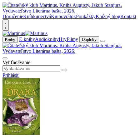
Doručenie
Kníhkupectvá
Knihovrátok
Poukážky
Knižný blog
Kontakt
E-knihy
Audioknihy
Hry
Filmy
Knihy
Doplnky
Vyhľadávanie
Prihlásiť