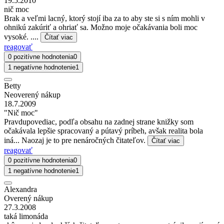
19.5.2010
nič moc
Brak a veľmi lacný, ktorý stojí iba za to aby ste si s ním mohli v
ohnikú zakúriť a ohriať sa. Možno moje očakávania boli moc
vysoké. ....
Čítať viac
reagovať
0 pozitívne hodnotenia
0
1 negatívne hodnotenie
1
Betty
Neoverený nákup
18.7.2009
"Nič moc"
Pravdupovediac, podľa obsahu na zadnej strane knižky som
očakávala lepšie spracovaný a pútavý príbeh, avšak realita bola
iná... Naozaj je to pre nenáročných čitateľov.
Čítať viac
reagovať
0 pozitívne hodnotenia
0
1 negatívne hodnotenie
1
Alexandra
Overený nákup
27.3.2008
taká limonáda