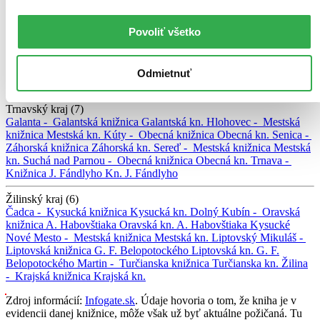
Hornozemplínska kn.
Povoliť všetko
Trenčiansky kraj (4)
Prievidza -
Hornonitrianska knižnica
Hornonitrianska kn.
Púchov -
Mestská knižnica
Mestská kn.
Trenčianska Teplá -
Obecná knižnica
Obecná kn.
Trenčín -
Verejná knižnica Michala Rešetku
Verejná
Odmietnuť
kn. M. Rešetku
Trnavský kraj (7)
Galanta -
Galantská knižnica
Galantská kn.
Hlohovec -
Mestská
knižnica
Mestská kn.
Kúty -
Obecná knižnica
Obecná kn.
Senica -
Záhorská knižnica
Záhorská kn.
Sereď -
Mestská knižnica
Mestská
kn.
Suchá nad Parnou -
Obecná knižnica
Obecná kn.
Trnava -
Knižnica J. Fándlyho
Kn. J. Fándlyho
Žilinský kraj (6)
Čadca -
Kysucká knižnica
Kysucká kn.
Dolný Kubín -
Oravská
knižnica A. Habovštiaka
Oravská kn. A. Habovštiaka
Kysucké
Nové Mesto -
Mestská knižnica
Mestská kn.
Liptovský Mikuláš -
Liptovská knižnica G. F. Belopotockého
Liptovská kn. G. F.
Belopotockého
Martin -
Turčianska knižnica
Turčianska kn.
Žilina
-
Krajská knižnica
Krajská kn.
Zdroj informácií:
Infogate.sk
. Údaje hovoria o tom, že kniha je v
evidencii danej knižnice, môže však už byť aktuálne požičaná. Tu