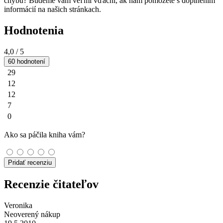
chybu? Budeme vám veľmi vďační, ak nám pomôžete s doplnením
informácií na našich stránkach.
Hodnotenia
4,0
/ 5
60 hodnotení
29
12
12
7
0
Ako sa páčila kniha vám?
Pridať recenziu
Recenzie čitateľov
Veronika
Neoverený nákup