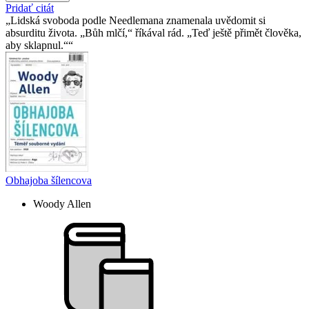
Pridať citát
Lidská svoboda podle Needlemana znamenala uvědomit si
absurditu života. „Bůh mlčí,“ říkával rád. „Teď ještě přimět člověka,
aby sklapnul.“
Obhajoba šílencova
Woody Allen