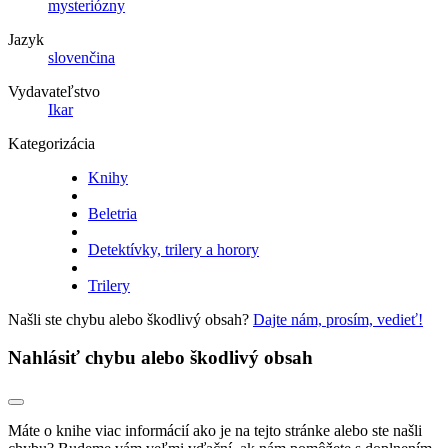
mysteriózny
Jazyk
slovenčina
Vydavateľstvo
Ikar
Kategorizácia
Knihy
Beletria
Detektívky, trilery a horory
Trilery
Našli ste chybu alebo škodlivý obsah?
Dajte nám, prosím, vedieť!
Nahlásiť chybu alebo škodlivý obsah
Máte o knihe viac informácií ako je na tejto stránke alebo ste našli