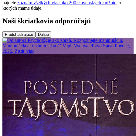
nájdete
zoznam všetkých viac ako 200 slovenských knižníc
, o
ktorých máme údaje.
Naši škriatkovia odporúčajú
Predchádzajúce
Ďalšie