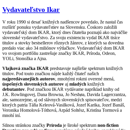
Vydavateľstvo Ikar
V roku 1990 si desať knižných nadšencov povedalo, že nastal čas
rozšíriť ponuku vydavateľstiev na Slovensku. Čoskoro založili
vydavateľský dom IKAR, ktorý dnes čitatelia poznajú ako najväčšie
slovenské vydavateľstvo. Za svoju existenciu vydal IKAR tisíce
titulov a stovky bestsellerov rôznych žánrov, z ktorých sa dovedna
predalo viac ako 34 miliónov výtlačkov. Vydavateľský dom IKAR
vo svojom portfóliu zastrešuje značky IKAR, Príroda, Odeon,
YOLi, Stonožka a Ajna.
Vlajková značka IKAR
predstavuje najširšie spektrum knižných
titulov. Pod touto značkou nájde každý čitateľ našich
najpredávanejších autorov
, mnohými rokmi overené mená,
úspešných slovenských autorov
aj
mladých
knižných
debutantov
. Pod značkou IKAR vydávame napríklad knihy od
J.K. Rowlingovej, Dana Browna, Jo Nesbøa, Davida Lagercrantza,
ale, samozrejme, aj od slávnych slovenských spisovateľov, medzi
ktorých patria Táňa Keleová-Vasilková, Jozef Karika, Jozef Banáš,
Veronika Homolová-Tóthová, Arpád Soltész, Kristína Tormová a
mnohí iní.
Silnou stránkou značky
Príroda
je široké spektrum
non-fiction