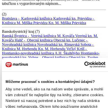
tabuľkou s vygravírovaným nápisom...
(2)
Bratislava -
Karloveská knižnica
Karloveská kn.
Prievidza -
Knižnica M. Mišíka Prievidza
Kn. M. Mišíka Prievidza
Banskobystrický kraj (7)
Banská Bystrica -
Verejná knižnica M. Kováča
Verejná kn. M.
Kováča
Halič -
Obecná knižnica
Obecná kn.
Lučenec -
Novohradská knižnica
Novohradská kn.
Rimavská Sobota -
Knižnica M. Hrebendu
Kn. M. Hrebendu
Veľký Krtíš -
Hontiansko-novohradská knižnica A.H. Škultétyho
Hontiansko-
novohradská kn.
Vyhne -
Obecná knižnica
Obecná kn.
Zvolen -
Krajská knižnica Ľ. Štúra
Krajská kn.
Bratislavský kraj (12)
Bratislava -
Knižnica Nové Mesto
Kn. Nové Mesto
Bratislava -
Knižnica Ružinov
Kn. Ružinov
Bratislava -
Mestská knižnica
Môžeme pracovať s cookies a kontaktnými údajmi?
Mestská kn.
Bratislava -
Miestna knižnica Lamač
Miestna kn.
Lamač
Bratislava -
Miestna knižnica Petržalka
Miestna kn.
Aby sme vedeli, ako sa na našom webe správate, a mohli
Petržalka
Bratislava -
Miestna knižnica Vrakuňa
Miestna kn.
vám zobraziť tie najlepšie tipy na knihy, zbierame cookies.
Vrakuňa
Bratislava -
Staromestská knižnica
Staromestská kn.
Niektoré sú naozaj potrebné a bez nich by naša stránka
Bratislava -
Univerzitná knižnica
Univerzitná kn.
Častá -
Obecná
knižnica
Obecná kn.
Malacky -
Knižnica MCK
Kn. MCK
Pezinok
vôbec nefungovala. Okrem toho používame analytické