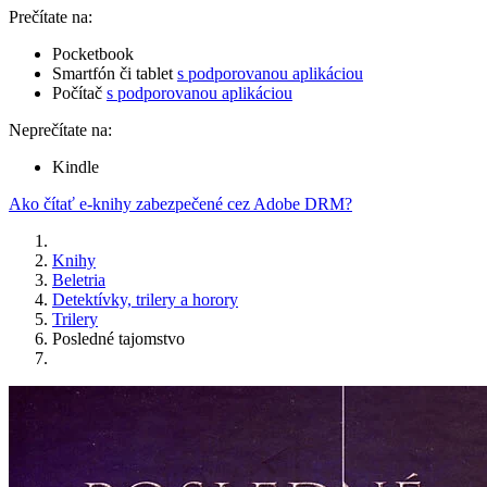
Prečítate na:
Pocketbook
Smartfón či tablet
s podporovanou aplikáciou
Počítač
s podporovanou aplikáciou
Neprečítate na:
Kindle
Ako čítať e-knihy zabezpečené cez Adobe DRM?
Knihy
Beletria
Detektívky, trilery a horory
Trilery
Posledné tajomstvo