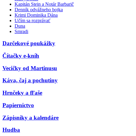
Kapitán Stein a Notár Barbarič
Denník odvážneho bojka
Krimi Dominika Dána
Učím sa rozprávať
Duna
Smradi
Darčekové poukážky
Čítačky e-kníh
Vecičky od Martinusu
Káva, čaj a pochutiny
Hrnčeky a fľaše
Papiernictvo
Zápisníky a kalendáre
Hudba