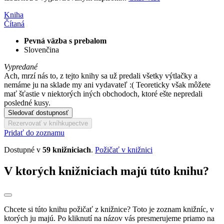
Kniha
Čítaná
Pevná väzba s prebalom
Slovenčina
Vypredané
Ach, mrzí nás to, z tejto knihy sa už predali všetky výtlačky a
nemáme ju na sklade my ani vydavateľ :( Teoreticky však môžete
mať šťastie v niektorých iných obchodoch, ktoré ešte nepredali
posledné kusy.
Sledovať dostupnosť
Rezervovať v kníhkupectve
Pridať do zoznamu
Dostupné v
59 knižniciach
.
Požičať v knižnici
V ktorých knižniciach majú túto knihu?
Chcete si túto knihu požičať z knižnice? Toto je zoznam knižníc, v
ktorých ju majú. Po kliknutí na názov vás presmerujeme priamo na