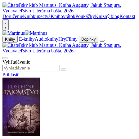
Doručenie
Kníhkupectvá
Knihovrátok
Poukážky
Knižný blog
Kontakt
E-knihy
Audioknihy
Hry
Filmy
Knihy
Doplnky
Vyhľadávanie
Prihlásiť