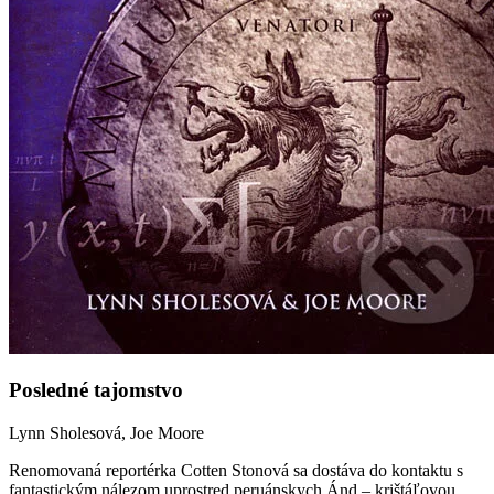
Posledné tajomstvo
Lynn Sholesová, Joe Moore
Renomovaná reportérka Cotten Stonová sa dostáva do kontaktu s
fantastickým nálezom uprostred peruánskych Ánd – krištáľovou