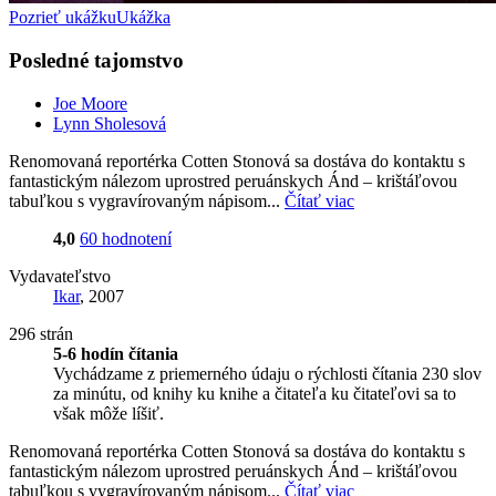
Pozrieť ukážku
Ukážka
Posledné tajomstvo
Joe Moore
Lynn Sholesová
Renomovaná reportérka Cotten Stonová sa dostáva do kontaktu s
fantastickým nálezom uprostred peruánskych Ánd – krištáľovou
tabuľkou s vygravírovaným nápisom...
Čítať viac
4,0
60 hodnotení
Vydavateľstvo
Ikar
, 2007
296 strán
5-6 hodín čítania
Vychádzame z priemerného údaju o rýchlosti čítania 230 slov
za minútu, od knihy ku knihe a čitateľa ku čitateľovi sa to
však môže líšiť.
Renomovaná reportérka Cotten Stonová sa dostáva do kontaktu s
fantastickým nálezom uprostred peruánskych Ánd – krištáľovou
tabuľkou s vygravírovaným nápisom...
Čítať viac