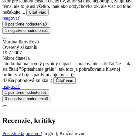
skôr pre jednoduchších čitateľov, autor sa moc nepotrápil, zaujímavá
téma, ale to je asi všetko, inak ako oddychovka ok, ale viac od toho
nečakajte ...
Čítať viac
reagovať
0 pozitívne hodnotenia
0
1 negatívne hodnotenie
1
Martina Ilkovičová
Overený zákazník
19.7.2007
Názor čitateľa
táto kniha má skvelý prvotný nápad... spracovanie skôr ľahšie... ak
ste čítali "Sprisahanie grálu", tak toto je pokračovanie hlavnej
hrdinky v boji s padlými anjelmi... :))
ďalšia pohodová knižka :)
Čítať viac
reagovať
1 pozitívne hodnotenie
1
0 negatívne hodnotenia
0
Recenzie, kritiky
Posledné tajomstvo
(–mgb–), Knižná revue