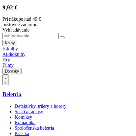
9,92 €
Pri nákupe nad 49 €
poštovné zadarmo
Vyhľadávanie
Knihy
E-knihy
Audioknihy
Hry
Filmy
Doplnky
Beletria
Detektívky, trilery a horory
Sci-fi a fantasy
Komiksy
Romantika
Spoločenská beletria
Klasika