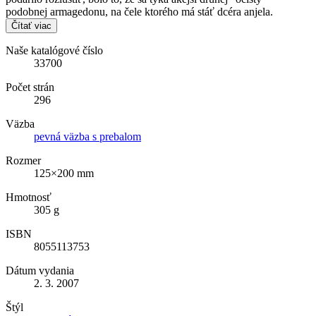
podobnej armagedonu, na čele ktorého má stáť dcéra anjela.
Čítať viac
Naše katalógové číslo
33700
Počet strán
296
Väzba
pevná väzba s prebalom
Rozmer
125×200 mm
Hmotnosť
305 g
ISBN
8055113753
Dátum vydania
2. 3. 2007
Štýl