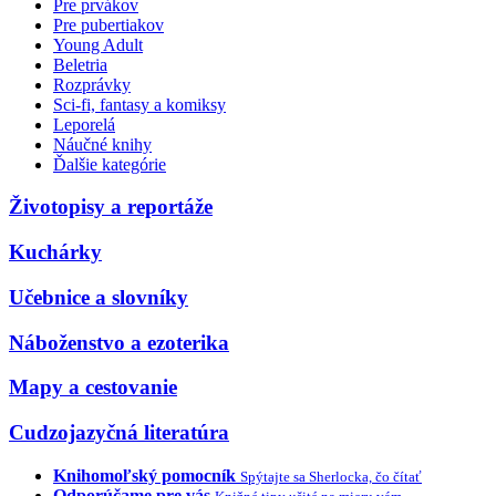
Pre prvákov
Pre pubertiakov
Young Adult
Beletria
Rozprávky
Sci-fi, fantasy a komiksy
Leporelá
Náučné knihy
Ďalšie kategórie
Životopisy a reportáže
Kuchárky
Učebnice a slovníky
Náboženstvo a ezoterika
Mapy a cestovanie
Cudzojazyčná literatúra
Knihomoľský pomocník
Spýtajte sa Sherlocka, čo čítať
Odporúčame pre vás