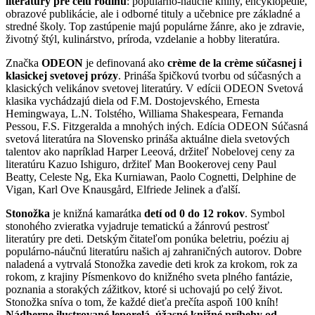
literatúry pre celú rodinu
: populárno-náučné knihy, encyklopédie,
obrazové publikácie, ale i odborné tituly a učebnice pre základné a
stredné školy. Top zastúpenie majú populárne žánre, ako je zdravie,
životný štýl, kulinárstvo, príroda, vzdelanie a hobby literatúra.
Značka
ODEON
je definovaná ako
crème de la crème súčasnej i
klasickej svetovej prózy
. Prináša špičkovú tvorbu od súčasných a
klasických velikánov svetovej literatúry. V edícii ODEON Svetová
klasika vychádzajú diela od F.M. Dostojevského, Ernesta
Hemingwaya, L.N. Tolstého, Williama Shakespeara, Fernanda
Pessou, F.S. Fitzgeralda a mnohých iných. Edícia ODEON Súčasná
svetová literatúra na Slovensko prináša aktuálne diela svetových
talentov ako napríklad Harper Leeová, držiteľ Nobelovej ceny za
literatúru Kazuo Ishiguro, držiteľ Man Bookerovej ceny Paul
Beatty, Celeste Ng, Eka Kurniawan, Paolo Cognetti, Delphine de
Vigan, Karl Ove Knausgård, Elfriede Jelinek a ďalší.
Stonožka
je knižná kamarátka
detí od 0 do 12 rokov
. Symbol
stonohého zvieratka vyjadruje tematickú a žánrovú pestrosť
literatúry pre deti. Detským čitateľom ponúka beletriu, poéziu aj
populárno-náučnú literatúru našich aj zahraničných autorov. Dobre
naladená a vytrvalá Stonožka zavedie deti krok za krokom, rok za
rokom, z krajiny Písmenkovo do knižného sveta plného fantázie,
poznania a storakých zážitkov, ktoré si uchovajú po celý život.
Stonožka sníva o tom, že každé dieťa prečíta aspoň 100 kníh!
Nádherne ilustrované leporelá, úžasné knižné príbehy od