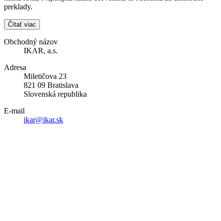
preklady.
Čítať viac
Obchodný názov
IKAR, a.s.
Adresa
Miletičova 23
821 09 Bratislava
Slovenská republika
E-mail
ikar@ikar.sk