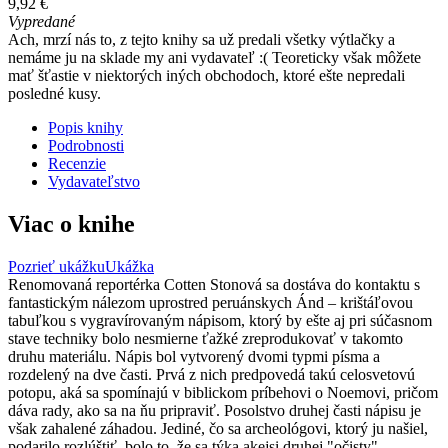
9,92 €
Vypredané
Ach, mrzí nás to, z tejto knihy sa už predali všetky výtlačky a
nemáme ju na sklade my ani vydavateľ :( Teoreticky však môžete
mať šťastie v niektorých iných obchodoch, ktoré ešte nepredali
posledné kusy.
Popis knihy
Podrobnosti
Recenzie
Vydavateľstvo
Viac o knihe
Pozrieť ukážku
Ukážka
Renomovaná reportérka Cotten Stonová sa dostáva do kontaktu s
fantastickým nálezom uprostred peruánskych Ánd – krištáľovou
tabuľkou s vygravírovaným nápisom, ktorý by ešte aj pri súčasnom
stave techniky bolo nesmierne ťažké zreprodukovať v takomto
druhu materiálu. Nápis bol vytvorený dvomi typmi písma a
rozdelený na dve časti. Prvá z nich predpovedá takú celosvetovú
potopu, aká sa spomínajú v biblickom príbehovi o Noemovi, pričom
dáva rady, ako sa na ňu pripraviť. Posolstvo druhej časti nápisu je
však zahalené záhadou. Jediné, čo sa archeológovi, ktorý ju našiel,
podarilo rozlúštiť, bolo to, že sa týka akejsi druhej "očisty"