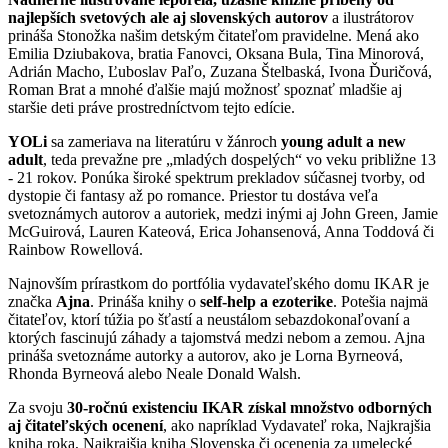
najlepších svetových ale aj slovenských autorov
a ilustrátorov
prináša Stonožka našim detským čitateľom pravidelne. Mená ako
Emilia Dziubakova, bratia Fanovci, Oksana Bula, Tina Minorová,
Adrián Macho, Ľuboslav Paľo, Zuzana Štelbaská, Ivona Ďuričová,
Roman Brat a mnohé ďalšie majú možnosť spoznať mladšie aj
staršie deti práve prostredníctvom tejto edície.
YOLi
sa zameriava na literatúru v žánroch
young adult a new
adult
, teda prevažne pre „mladých dospelých“ vo veku približne 13
- 21 rokov. Ponúka široké spektrum prekladov súčasnej tvorby, od
dystopie či fantasy až po romance. Priestor tu dostáva veľa
svetoznámych autorov a autoriek, medzi inými aj John Green, Jamie
McGuirová, Lauren Kateová, Erica Johansenová, Anna Toddová či
Rainbow Rowellová.
Najnovším prírastkom do portfólia vydavateľského domu IKAR je
značka
Ajna
. Prináša knihy o
self-help a ezoterike
. Potešia najmä
čitateľov, ktorí túžia po šťastí a neustálom sebazdokonaľovaní a
ktorých fascinujú záhady a tajomstvá medzi nebom a zemou. Ajna
prináša svetoznáme autorky a autorov, ako je Lorna Byrneová,
Rhonda Byrneová alebo Neale Donald Walsh.
Za svoju
30-ročnú existenciu IKAR získal množstvo odborných
aj čitateľských ocenení
, ako napríklad Vydavateľ roka, Najkrajšia
kniha roka, Najkrajšia kniha Slovenska či ocenenia za umelecké