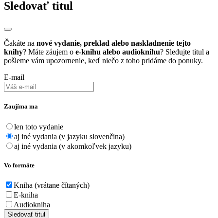
Sledovať titul
Čakáte na
nové vydanie, preklad alebo naskladnenie tejto
knihy
? Máte záujem o
e-knihu alebo audioknihu
? Sledujte titul a
pošleme vám upozornenie, keď niečo z toho pridáme do ponuky.
E-mail
Zaujíma ma
len toto vydanie
aj iné vydania (v jazyku slovenčina)
aj iné vydania (v akomkoľvek jazyku)
Vo formáte
Kniha (vrátane čítaných)
E-kniha
Audiokniha
Sledovať titul