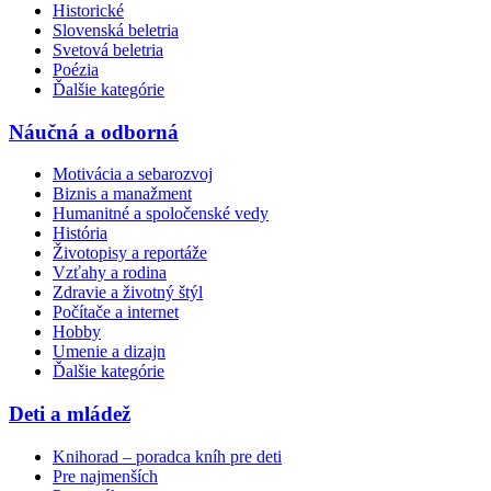
Historické
Slovenská beletria
Svetová beletria
Poézia
Ďalšie kategórie
Náučná a odborná
Motivácia a sebarozvoj
Biznis a manažment
Humanitné a spoločenské vedy
História
Životopisy a reportáže
Vzťahy a rodina
Zdravie a životný štýl
Počítače a internet
Hobby
Umenie a dizajn
Ďalšie kategórie
Deti a mládež
Knihorad – poradca kníh pre deti
Pre najmenších