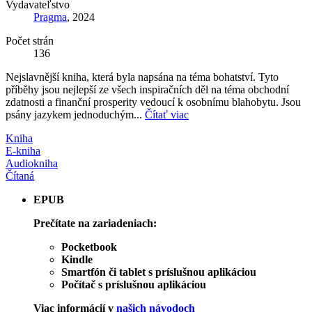
Vydavateľstvo
Pragma
, 2024
Počet strán
136
Nejslavnější kniha, která byla napsána na téma bohatství. Tyto
příběhy jsou nejlepší ze všech inspiračních děl na téma obchodní
zdatnosti a finanční prosperity vedoucí k osobnímu blahobytu. Jsou
psány jazykem jednoduchým...
Čítať viac
Kniha
E-kniha
Audiokniha
Čítaná
EPUB
Prečítate na zariadeniach:
Pocketbook
Kindle
Smartfón či tablet s príslušnou aplikáciou
Počítač s príslušnou aplikáciou
Viac informácií v
našich návodoch