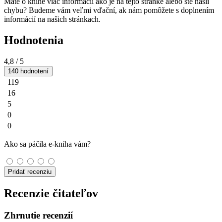
Máte o knihe viac informácií ako je na tejto stránke alebo ste našli
chybu? Budeme vám veľmi vďační, ak nám pomôžete s doplnením
informácií na našich stránkach.
Hodnotenia
4,8
/ 5
140 hodnotení
119
16
5
0
0
Ako sa páčila e-kniha vám?
Pridať recenziu
Recenzie čitateľov
Zhrnutie recenzií