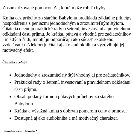
Zosumarizované pomocou AI, ktorá môže robiť chyby.
Kniha cez príbehy zo starého Babylonu predkladá základné princípy
hospodárenia s peniazmi jednoduchým a zrozumiteľným štýlom.
Čitatelia oceňujú praktické rady o šetrení, investovaní a pravidelnom
odkladaní časti príjmu. Je krátka, pútavá a vhodná pre začiatočníkov
i mladých ľudí; mnohí ju odporúčajú ako súčasť školského
vzdelávania. Niektorí ju čítali aj ako audioknihu a vyzdvihujú jej
motivačný efekt.
Čitatelia oceňujú
Jednoduchý a zrozumiteľný štýl vhodný aj pre začiatočníkov.
Praktické rady o šetrení, investovaní a pravidelnom odkladaní
časti príjmu.
Obsah podaný formou pútavých príbehov zo starého
Babylonu.
Krátka a výstižná kniha s dobrým pomerom ceny a prínosu.
Dostupná aj ako audiokniha a má motivačný charakter.
Pomohlo vám zhrnutie?