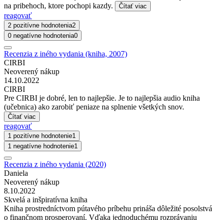
na pribehoch, ktore pochopi kazdy.
Čítať viac
reagovať
2 pozitívne hodnotenia
2
0 negatívne hodnotenia
0
Recenzia z iného vydania (kniha, 2007)
CIRBI
Neoverený nákup
14.10.2022
CIRBI
Pre CIRBI je dobré, len to najlepšie. Je to najlepšia audio kniha
(učebnica) ako zarobiť peniaze na splnenie všetkých snov.
Čítať viac
reagovať
1 pozitívne hodnotenie
1
1 negatívne hodnotenie
1
Recenzia z iného vydania (2020)
Daniela
Neoverený nákup
8.10.2022
Skvelá a inšpiratívna kniha
Kniha prostredníctvom pútavého príbehu prináša dôležité posolstvá
o finančnom prosperovaní. Vďaka jednoduchému rozprávaniu