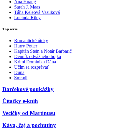
Ana Huang
Sarah J. Maas
Táňa Keleová Vasilková
Lucinda Riley
Top série
Romantické úteky
Harry Potter
Kapitán Stein a Notár Barbarič
Denník odvážneho bojka
Krimi Dominika Dána
Učím sa rozprávať
Duna
Smradi
Darčekové poukážky
Čítačky e-kníh
Vecičky od Martinusu
Káva, čaj a pochutiny