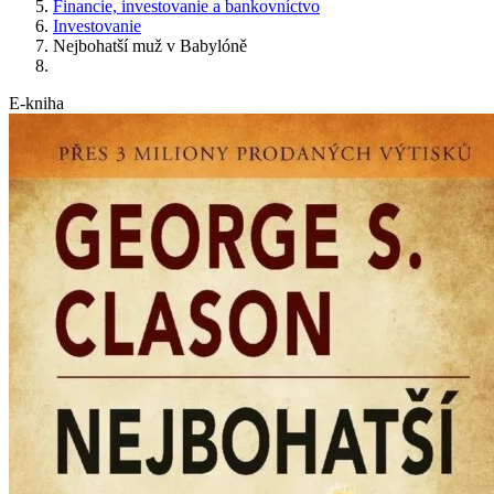
Financie, investovanie a bankovníctvo
Investovanie
Nejbohatší muž v Babylóně
E-kniha