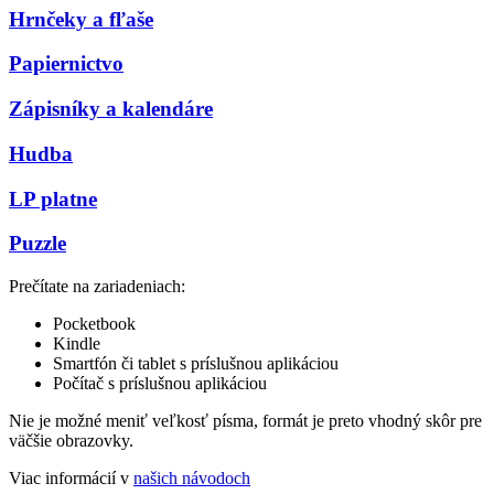
Hrnčeky a fľaše
Papiernictvo
Zápisníky a kalendáre
Hudba
LP platne
Puzzle
Prečítate na zariadeniach:
Pocketbook
Kindle
Smartfón či tablet s príslušnou aplikáciou
Počítač s príslušnou aplikáciou
Nie je možné meniť veľkosť písma, formát je preto vhodný skôr pre
väčšie obrazovky.
Viac informácií v
našich návodoch