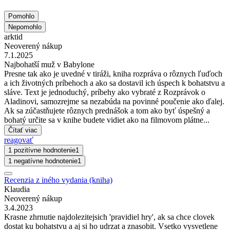
Pomohlo
Nepomohlo
arktid
Neoverený nákup
7.1.2025
Najbohatší muž v Babylone
Presne tak ako je uvedné v tiráži, kniha rozpráva o rôznych ľuďoch
a ich životných príbehoch a ako sa dostavil ich úspech k bohatstvu a
sláve. Text je jednoduchý, príbehy ako vybraté z Rozprávok o
Aladinovi, samozrejme sa nezabúda na povinné poučenie ako ďalej.
Ak sa zúčastňujete rôznych prednášok a tom ako byť úspešný a
bohatý určite sa v knihe budete vidiet ako na filmovom plátne...
Čítať viac
reagovať
1 pozitívne hodnotenie
1
1 negatívne hodnotenie
1
Recenzia z iného vydania (kniha)
Klaudia
Neoverený nákup
3.4.2023
Krasne zhrnutie najdolezitejsich 'pravidiel hry', ak sa chce clovek
dostat ku bohatstvu a aj si ho udrzat a znasobit. Vsetko vysvetlene