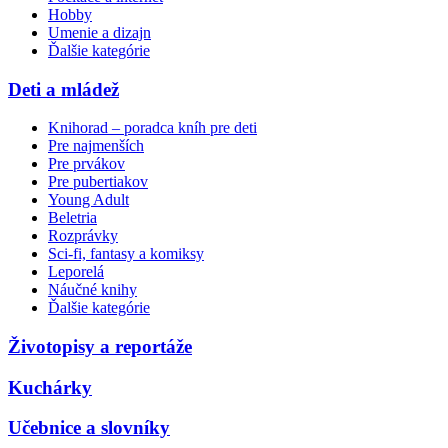
Hobby
Umenie a dizajn
Ďalšie kategórie
Deti a mládež
Knihorad – poradca kníh pre deti
Pre najmenších
Pre prvákov
Pre pubertiakov
Young Adult
Beletria
Rozprávky
Sci-fi, fantasy a komiksy
Leporelá
Náučné knihy
Ďalšie kategórie
Životopisy a reportáže
Kuchárky
Učebnice a slovníky