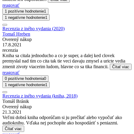
reagovať
1 pozitívne hodnotenie
1
1 negatívne hodnotenie
1
Recenzia z iného vydania (2020)
Tomaš Hreben
Overený nákup
17.8.2021
recenzia
Kniha sa citala jednoducho a co je super, a dalej ked clovek
premyslal nad tim co cita tak tie veci davaju zmysel a uricte vedia
zmenit zivoty viacerim ludom, hlavne co sa tika financii.
Čítať viac
reagovať
0 pozitívne hodnotenia
0
1 negatívne hodnotenie
1
Recenzia z iného vydania (kniha, 2018)
Tomáš Bránik
Overený nákup
21.3.2021
Veľmi dobrá kniha odporúčam si ju prečítať alebo vypočuť ako
audioknihu. Vďaka nej pochopíte ako hospodáriť s peniazmi.
Čítať viac