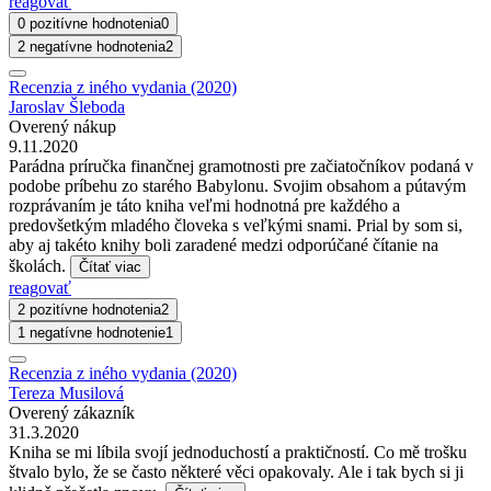
reagovať
0 pozitívne hodnotenia
0
2 negatívne hodnotenia
2
Recenzia z iného vydania (2020)
Jaroslav Šleboda
Overený nákup
9.11.2020
Parádna príručka finančnej gramotnosti pre začiatočníkov podaná v
podobe príbehu zo starého Babylonu. Svojim obsahom a pútavým
rozprávaním je táto kniha veľmi hodnotná pre každého a
predovšetkým mladého človeka s veľkými snami. Prial by som si,
aby aj takéto knihy boli zaradené medzi odporúčané čítanie na
školách.
Čítať viac
reagovať
2 pozitívne hodnotenia
2
1 negatívne hodnotenie
1
Recenzia z iného vydania (2020)
Tereza Musilová
Overený zákazník
31.3.2020
Kniha se mi líbila svojí jednoduchostí a praktičností. Co mě trošku
štvalo bylo, že se často některé věci opakovaly. Ale i tak bych si ji