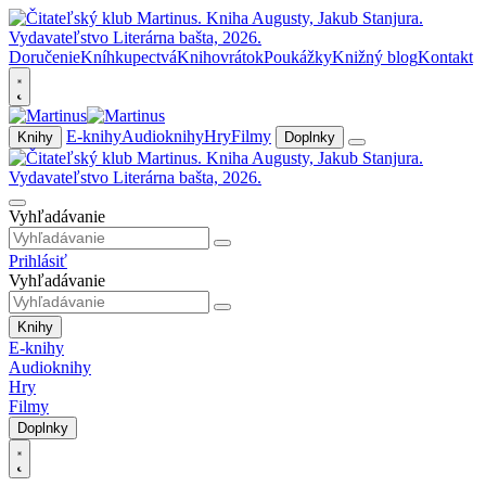
Doručenie
Kníhkupectvá
Knihovrátok
Poukážky
Knižný blog
Kontakt
E-knihy
Audioknihy
Hry
Filmy
Knihy
Doplnky
Vyhľadávanie
Prihlásiť
Vyhľadávanie
Knihy
E-knihy
Audioknihy
Hry
Filmy
Doplnky