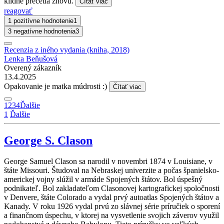
klidně přečetla znovu.
Čítať viac
reagovať
1 pozitívne hodnotenie
1
3 negatívne hodnotenia
3
Recenzia z iného vydania (kniha, 2018)
Lenka Beňušová
Overený zákazník
13.4.2025
Opakovanie je matka múdrosti :)
Čítať viac
1
2
3
4
Ďalšie
1
Ďalšie
George S. Clason
George Samuel Clason sa narodil v novembri 1874 v Louisiane, v
štáte Missouri. Študoval na Nebraskej univerzite a počas španielsko-
americkej vojny slúžil v armáde Spojených štátov. Bol úspešný
podnikateľ. Bol zakladateľom Clasonovej kartografickej spoločnosti
v Denvere, štáte Colorado a vydal prvý autoatlas Spojených štátov a
Kanady. V roku 1926 vydal prvú zo slávnej série príručiek o sporení
a finančnom úspechu, v ktorej na vysvetlenie svojich záverov využil