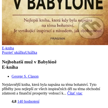
E-kniha
Pozrieť ukážku
Ukážka
Nejbohatší muž v Babylóně
E-kniha
George S. Clason
Nejslavnější kniha, která byla napsána na téma bohatství. Tyto
příběhy jsou nejlepší ze všech inspiračních děl na téma obchodní
zdatnosti a finanční prosperity vedoucí k...
Čítať viac
4,8
140 hodnotení