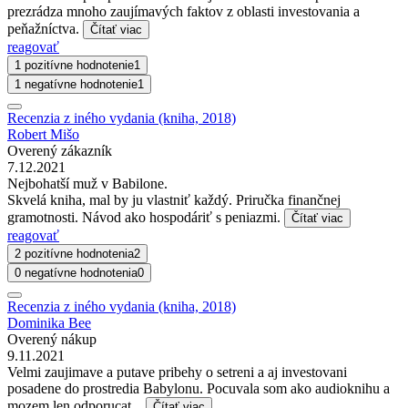
prezrádza mnoho zaujímavých faktov z oblasti investovania a
peňažníctva.
Čítať viac
reagovať
1 pozitívne hodnotenie
1
1 negatívne hodnotenie
1
Recenzia z iného vydania (kniha, 2018)
Robert Mišo
Overený zákazník
7.12.2021
Nejbohatší muž v Babilone.
Skvelá kniha, mal by ju vlastniť každý. Priručka finančnej
gramotnosti. Návod ako hospodáriť s peniazmi.
Čítať viac
reagovať
2 pozitívne hodnotenia
2
0 negatívne hodnotenia
0
Recenzia z iného vydania (kniha, 2018)
Dominika Bee
Overený nákup
9.11.2021
Velmi zaujimave a putave pribehy o setreni a aj investovani
posadene do prostredia Babylonu. Pocuvala som ako audioknihu a
mozem len odporucat...
Čítať viac