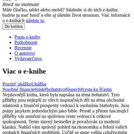
Ihneď na stiahnutie
Máte čítačku, tablet alebo mobil? Stiahnite si do nich e-knihu:
budete ju mať hneď a ešte aj ušetríte život stromom. Viac informácii
o e-knihách
nájdete tu
.
Do košíka
Popis e-knihy
Podrobnosti
Recenzie
O autorovi
Vydavateľstvo
Viac o e-knihe
Pozrieť ukážku
Ukážka
#osobné financie
#zisk
#bohatstvo
#úspech
#cesta ku šťastiu
Nejslavnější kniha, která byla napsána na téma bohatství. Tyto
příběhy jsou nejlepší ze všech inspiračních děl na téma obchodní
zdatnosti a finanční prosperity vedoucí k osobnímu blahobytu. Jsou
psány jazykem jednoduchým jako bible. Prosté a přitom fascinující
příběhy vás usměrní na správnou cestu vedoucí k celkové
spokojenosti. Tento slavný bestseller je považován za moderní
klasiku. Nabízí vám správný pohled na ekonomiku a řešení vašich
osobních finančních problémů. Určitě se stane vaším celoživotním