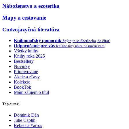
Náboženstvo a ezoterika
Mapy a cestovanie
Cudzojazyčná literatúra
Knihomoľský pomocník
Spýtajte sa Sherlocka, čo čítať
Odporúčame pre vás
Knižné tipy ušité na mieru vám
Všetky knihy
Knihy roka 2025
Bestsellery
Novinky
Pripravované
Akcie a zľavy
Kolekcie
BookTok
Mám záujem o titul
Top autori
Dominik Dán
Julie Caplin
Rebecca Yarros