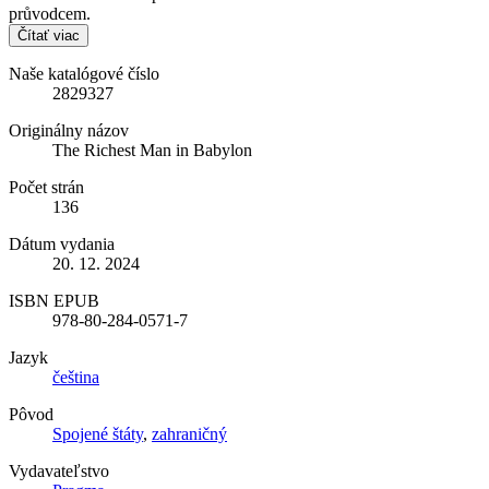
průvodcem.
Čítať viac
Naše katalógové číslo
2829327
Originálny názov
The Richest Man in Babylon
Počet strán
136
Dátum vydania
20. 12. 2024
ISBN EPUB
978-80-284-0571-7
Jazyk
čeština
Pôvod
Spojené štáty
,
zahraničný
Vydavateľstvo