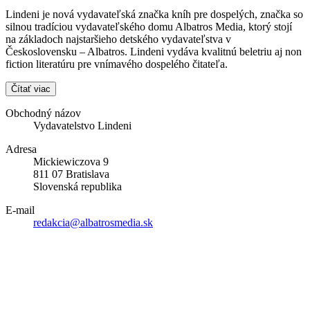
Lindeni je nová vydavateľská značka kníh pre dospelých, značka so
silnou tradíciou vydavateľského domu Albatros Media, ktorý stojí
na základoch najstaršieho detského vydavateľstva v
Československu – Albatros. Lindeni vydáva kvalitnú beletriu aj non
fiction literatúru pre vnímavého dospelého čitateľa.
Čítať viac
Obchodný názov
Vydavatelstvo Lindeni
Adresa
Mickiewiczova 9
811 07 Bratislava
Slovenská republika
E-mail
redakcia@albatrosmedia.sk