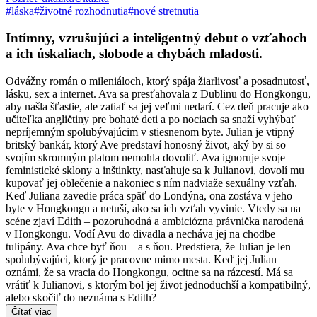
#láska
#životné rozhodnutia
#nové stretnutia
Intímny, vzrušujúci a inteligentný debut o vzťahoch
a ich úskaliach, slobode a chybách mladosti.
Odvážny román o mileniáloch, ktorý spája žiarlivosť a posadnutosť,
lásku, sex a internet. Ava sa presťahovala z Dublinu do Hongkongu,
aby našla šťastie, ale zatiaľ sa jej veľmi nedarí. Cez deň pracuje ako
učiteľka angličtiny pre bohaté deti a po nociach sa snaží vyhýbať
nepríjemným spolubývajúcim v stiesnenom byte. Julian je vtipný
britský bankár, ktorý Ave predstaví honosný život, aký by si so
svojím skromným platom nemohla dovoliť. Ava ignoruje svoje
feministické sklony a inštinkty, nasťahuje sa k Julianovi, dovolí mu
kupovať jej oblečenie a nakoniec s ním nadviaže sexuálny vzťah.
Keď Juliana zavedie práca späť do Londýna, ona zostáva v jeho
byte v Hongkongu a netuší, ako sa ich vzťah vyvinie. Vtedy sa na
scéne zjaví Edith – pozoruhodná a ambiciózna právnička narodená
v Hongkongu. Vodí Avu do divadla a necháva jej na chodbe
tulipány. Ava chce byť ňou – a s ňou. Predstiera, že Julian je len
spolubývajúci, ktorý je pracovne mimo mesta. Keď jej Julian
oznámi, že sa vracia do Hongkongu, ocitne sa na rázcestí. Má sa
vrátiť k Julianovi, s ktorým bol jej život jednoduchší a kompatibilný,
alebo skočiť do neznáma s Edith?
Čítať viac