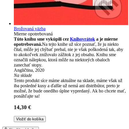
Brožovaná väzba
Mierne opotrebovaná
Túto knihu sme vykúpili cez
Knihovrátok
a je mierne
opotrebovaná.
Na tejto knihe už síce poznať, že ju niekto
čítal, môže jej chýbať prebal, nie je však poškodená tak, aby
to akokoľvek znižovalo zážitok z jej obsahu. Knihu sme
označili nálepkou, ktorá môže na niektorých obaloch
zanechať stopy.
Angličtina, 2020
Na sklade
Tento produkt síce máme aktuálne na sklade, máme však už
iba posledné kusy a ďalšie už nemá ani distribútor, preto je
možné, že bude onedlho úplne vypredaný. Ak ho chcete mať,
ponáhľajte sa!
14,30 €
Vložiť do košíka