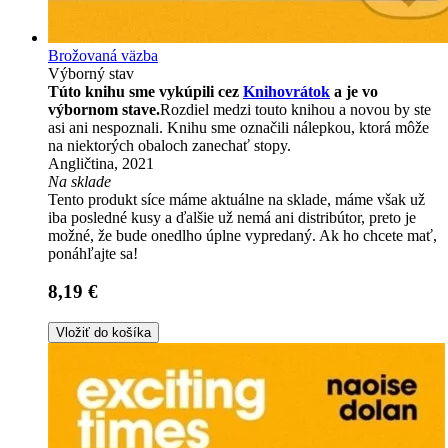
Brožovaná väzba
Výborný stav
Túto knihu sme vykúpili cez
Knihovrátok
a je vo
výbornom stave.
Rozdiel medzi touto knihou a novou by ste
asi ani nespoznali. Knihu sme označili nálepkou, ktorá môže
na niektorých obaloch zanechať stopy.
Angličtina, 2021
Na sklade
Tento produkt síce máme aktuálne na sklade, máme však už
iba posledné kusy a ďalšie už nemá ani distribútor, preto je
možné, že bude onedlho úplne vypredaný. Ak ho chcete mať,
ponáhľajte sa!
8,19 €
Vložiť do košíka