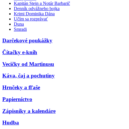
Kapitán Stein a Notár Barbarič
Denník odvážneho bojka
Krimi Dominika Dána
Učím sa rozprávať
Duna
Smradi
Darčekové poukážky
Čítačky e-kníh
Vecičky od Martinusu
Káva, čaj a pochutiny
Hrnčeky a fľaše
Papiernictvo
Zápisníky a kalendáre
Hudba