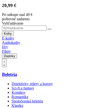
20,99 €
Pri nákupe nad 49 €
poštovné zadarmo
Vyhľadávanie
Knihy
E-knihy
Audioknihy
Hry
Filmy
Doplnky
Beletria
Detektívky, trilery a horory
Sci-fi a fantasy
Komiksy
Romantika
Spoločenská beletria
Klasika