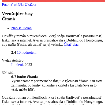
Pozrieť ukážku
Ukážka
Vzrušujúce časy
Čítaná
Naoise Dolan
Odvážny román o mileniáloch, ktorý spája žiarlivosť a posadnutosť,
lásku, sex a internet. Ava sa presťahovala z Dublinu do Hongkongu,
aby našla šťastie, ale zatiaľ sa jej veľmi...
Čítať viac
2,4
10 hodnotení
Vydavateľstvo
Lindeni
, 2023
304 strán
6-7 hodín čítania
Vychádzame z priemerného údaju o rýchlosti čítania 230 slov
za minútu, od knihy ku knihe a čitateľa ku čitateľovi sa to
však môže líšiť.
Odvážny román o mileniáloch, ktorý spája žiarlivosť a posadnutosť,
lásku, sex a internet. Ava sa presťahovala z Dublinu do Hongkongu,