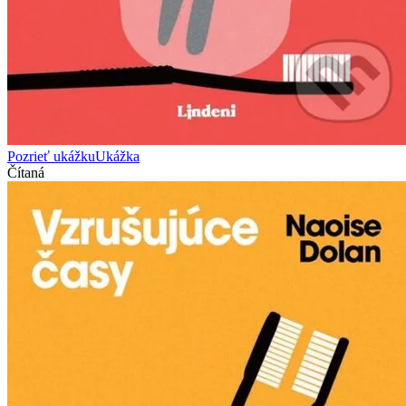
Pozrieť ukážku
Ukážka
Čítaná