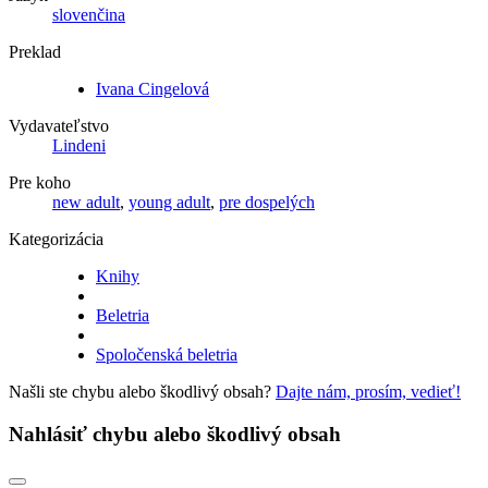
slovenčina
Preklad
Ivana Cingelová
Vydavateľstvo
Lindeni
Pre koho
new adult
,
young adult
,
pre dospelých
Kategorizácia
Knihy
Beletria
Spoločenská beletria
Našli ste chybu alebo škodlivý obsah?
Dajte nám, prosím, vedieť!
Nahlásiť chybu alebo škodlivý obsah