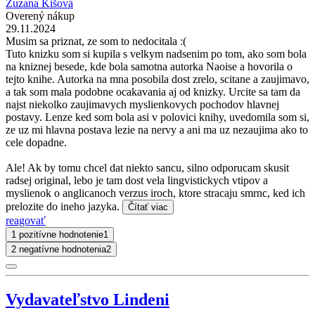
Zuzana Kišová
Overený nákup
29.11.2024
Musim sa priznat, ze som to nedocitala :(
Tuto knizku som si kupila s velkym nadsenim po tom, ako som bola
na kniznej besede, kde bola samotna autorka Naoise a hovorila o
tejto knihe. Autorka na mna posobila dost zrelo, scitane a zaujimavo,
a tak som mala podobne ocakavania aj od knizky. Urcite sa tam da
najst niekolko zaujimavych myslienkovych pochodov hlavnej
postavy. Lenze ked som bola asi v polovici knihy, uvedomila som si,
ze uz mi hlavna postava lezie na nervy a ani ma uz nezaujima ako to
cele dopadne.
Ale! Ak by tomu chcel dat niekto sancu, silno odporucam skusit
radsej original, lebo je tam dost vela lingvistickych vtipov a
myslienok o anglicanoch verzus iroch, ktore stracaju smrnc, ked ich
prelozite do ineho jazyka.
Čítať viac
reagovať
1 pozitívne hodnotenie
1
2 negatívne hodnotenia
2
Vydavateľstvo Lindeni