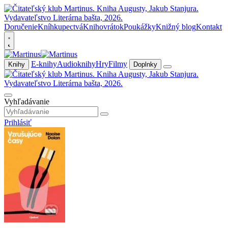
Doručenie
Kníhkupectvá
Knihovrátok
Poukážky
Knižný blog
Kontakt
E-knihy
Audioknihy
Hry
Filmy
Knihy
Doplnky
Vyhľadávanie
Prihlásiť