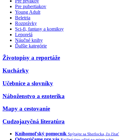
Pre prvákov
Pre pubertiakov
Young Adult
Beletria
Rozprávky
Sci-fi, fantasy a komiksy
Leporelá
Náučné knihy
Ďalšie kategórie
Životopisy a reportáže
Kuchárky
Učebnice a slovníky
Náboženstvo a ezoterika
Mapy a cestovanie
Cudzojazyčná literatúra
Knihomoľský pomocník
Spýtajte sa Sherlocka, čo čítať
Odporúčame pre vás
Knižné tipy ušité na mieru vám