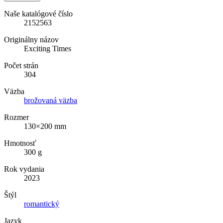
Naše katalógové číslo
2152563
Originálny názov
Exciting Times
Počet strán
304
Väzba
brožovaná väzba
Rozmer
130×200 mm
Hmotnosť
300 g
Rok vydania
2023
Štýl
romantický
Jazyk