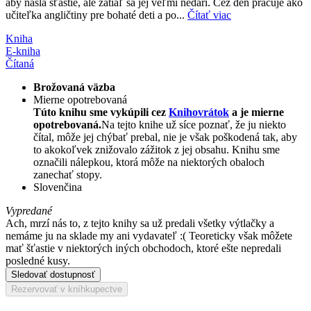
aby našla šťastie, ale zatiaľ sa jej veľmi nedarí. Cez deň pracuje ako
učiteľka angličtiny pre bohaté deti a po...
Čítať viac
Kniha
E-kniha
Čítaná
Brožovaná väzba
Mierne opotrebovaná
Túto knihu sme vykúpili cez
Knihovrátok
a je mierne
opotrebovaná.
Na tejto knihe už síce poznať, že ju niekto
čítal, môže jej chýbať prebal, nie je však poškodená tak, aby
to akokoľvek znižovalo zážitok z jej obsahu. Knihu sme
označili nálepkou, ktorá môže na niektorých obaloch
zanechať stopy.
Slovenčina
Vypredané
Ach, mrzí nás to, z tejto knihy sa už predali všetky výtlačky a
nemáme ju na sklade my ani vydavateľ :( Teoreticky však môžete
mať šťastie v niektorých iných obchodoch, ktoré ešte nepredali
posledné kusy.
Sledovať dostupnosť
Rezervovať v kníhkupectve