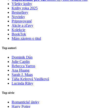
Všetky knihy
Knihy roka 2025
Bestsellery
Novinky
Pripravované
Akcie a zľavy
Kolekcie
BookTok
Mám záujem o titul
Top autori
Dominik Dán
Julie Caplin
Rebecca Yarros
Ana Huang
Sarah J. Maas
Táňa Keleová Vasilková
Lucinda Riley
Top série
Romantické úteky
Harry Potter