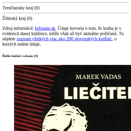
Trenčiansky kraj (0)
Žilinský kraj (0)
Zdroj informácií:
Infogate.sk
. Údaje hovoria o tom, že kniha je v
evidencii danej knižnice, môže však už byť aktuálne požičaná. Tu
nájdete
zoznam všetkých viac ako 200 slovenských knižníc
, o
ktorých máme údaje.
Ďalšie knižné vydania (4)