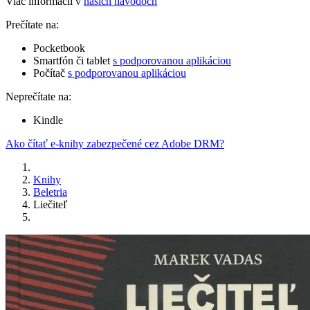
Viac informácií v
našich návodoch
Prečítate na:
Pocketbook
Smartfón či tablet
s podporovanou aplikáciou
Počítač
s podporovanou aplikáciou
Neprečítate na:
Kindle
Ako čítať e-knihy zabezpečené cez Adobe DRM?
Knihy
Beletria
Liečiteľ