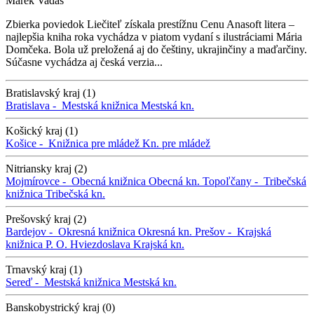
Marek Vadas
Zbierka poviedok Liečiteľ získala prestížnu Cenu Anasoft litera –
najlepšia kniha roka vychádza v piatom vydaní s ilustráciami Mária
Domčeka. Bola už preložená aj do češtiny, ukrajinčiny a maďarčiny.
Súčasne vychádza aj česká verzia...
Bratislavský kraj (1)
Bratislava -
Mestská knižnica
Mestská kn.
Košický kraj (1)
Košice -
Knižnica pre mládež
Kn. pre mládež
Nitriansky kraj (2)
Mojmírovce -
Obecná knižnica
Obecná kn.
Topoľčany -
Tribečská
knižnica
Tribečská kn.
Prešovský kraj (2)
Bardejov -
Okresná knižnica
Okresná kn.
Prešov -
Krajská
knižnica P. O. Hviezdoslava
Krajská kn.
Trnavský kraj (1)
Sereď -
Mestská knižnica
Mestská kn.
Banskobystrický kraj (0)