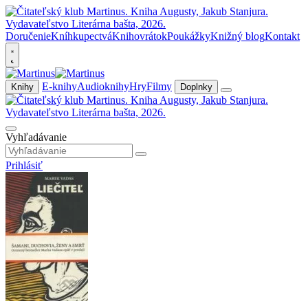
Doručenie
Kníhkupectvá
Knihovrátok
Poukážky
Knižný blog
Kontakt
E-knihy
Audioknihy
Hry
Filmy
Knihy
Doplnky
Vyhľadávanie
Prihlásiť