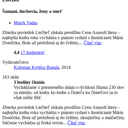
Šamani, duchovia, ženy a smrť
Marek Vadas
Zbierka poviedok Liečiteľ získala prestížnu Cenu Anasoft litera –
najlepšia kniha roka vychádza v piatom vydaní s ilustráciami Mária
Domčeka. Bola už preložená aj do češtiny,...
Čítať viac
4,4
17 hodnotení
Vydavateľstvo
Koloman Kertész Bagala
, 2014
163 strán
3 hodiny čítania
Vychádzame z priemerného údaju o rýchlosti čítania 230 slov
za minútu, od knihy ku knihe a čitateľa ku čitateľovi sa to
však môže líšiť.
Zbierka poviedok Liečiteľ získala prestížnu Cenu Anasoft litera –
najlepšia kniha roka vychádza v piatom vydaní s ilustráciami Mária
Domčeka. Bola už preložená aj do češtiny, ukrajinčiny a maďarčiny.
Súčasne vychádza aj česká verzia...
Čítať viac