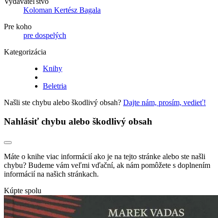
Vydavateľstvo
Koloman Kertész Bagala
Pre koho
pre dospelých
Kategorizácia
Knihy
Beletria
Našli ste chybu alebo škodlivý obsah?
Dajte nám, prosím, vedieť!
Nahlásiť chybu alebo škodlivý obsah
Máte o knihe viac informácií ako je na tejto stránke alebo ste našli
chybu? Budeme vám veľmi vďační, ak nám pomôžete s doplnením
informácií na našich stránkach.
Kúpte spolu