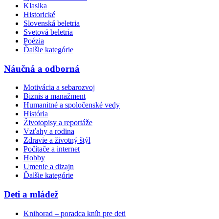
Klasika
Historické
Slovenská beletria
Svetová beletria
Poézia
Ďalšie kategórie
Náučná a odborná
Motivácia a sebarozvoj
Biznis a manažment
Humanitné a spoločenské vedy
História
Životopisy a reportáže
Vzťahy a rodina
Zdravie a životný štýl
Počítače a internet
Hobby
Umenie a dizajn
Ďalšie kategórie
Deti a mládež
Knihorad – poradca kníh pre deti