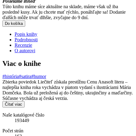
Posielame ihneď
Túto knihu máme síce aktuálne na sklade, máme však už iba
posledné kusy. Ak ju chcete mať rýchlo, ponáhľajte sa! Dodanie
ďalších môže trvať dlhšie, zvyčajne do 9 dní.
Do košíka
Popis knihy
Podrobnosti
Recenzie
O autorovi
Viac o knihe
#história
#satira
#humor
Zbierka poviedok Liečiteľ získala prestížnu Cenu Anasoft litera –
najlepšia kniha roka vychádza v piatom vydaní s ilustráciami Mária
Domčeka. Bola už preložená aj do češtiny, ukrajinčiny a maďarčiny.
Súčasne vychádza aj česká verzia.
Čítať viac
Naše katalógové číslo
193449
Počet strán