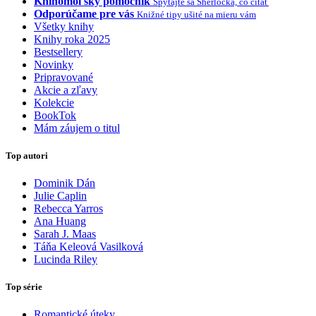
Knihomoľský pomocník
Spýtajte sa Sherlocka, čo čítať
Odporúčame pre vás
Knižné tipy ušité na mieru vám
Všetky knihy
Knihy roka 2025
Bestsellery
Novinky
Pripravované
Akcie a zľavy
Kolekcie
BookTok
Mám záujem o titul
Top autori
Dominik Dán
Julie Caplin
Rebecca Yarros
Ana Huang
Sarah J. Maas
Táňa Keleová Vasilková
Lucinda Riley
Top série
Romantické úteky