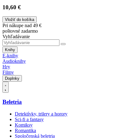
10,60 €
Vložiť do košíka
Pri nákupe nad 49 €
poštovné zadarmo
Vyhľadávanie
Knihy
E-knihy
Audioknihy
Hry
Filmy
Doplnky
Beletria
Detektívky, trilery a horory
Sci-fi a fantasy
Komiksy
Romantika
Spoločenská beletria