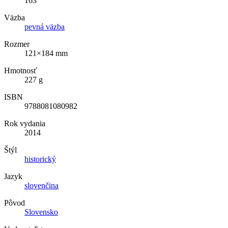
163
Väzba
pevná väzba
Rozmer
121×184 mm
Hmotnosť
227 g
ISBN
9788081080982
Rok vydania
2014
Štýl
historický
Jazyk
slovenčina
Pôvod
Slovensko