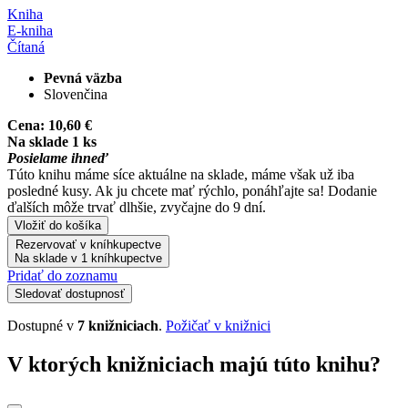
Kniha
E-kniha
Čítaná
Pevná väzba
Slovenčina
Cena:
10,60 €
Na sklade 1 ks
Posielame ihneď
Túto knihu máme síce aktuálne na sklade, máme však už iba
posledné kusy. Ak ju chcete mať rýchlo, ponáhľajte sa! Dodanie
ďalších môže trvať dlhšie, zvyčajne do 9 dní.
Vložiť do košíka
Rezervovať v kníhkupectve
Na sklade v 1 kníhkupectve
Pridať do zoznamu
Sledovať dostupnosť
Dostupné v
7 knižniciach
.
Požičať v knižnici
V ktorých knižniciach majú túto knihu?