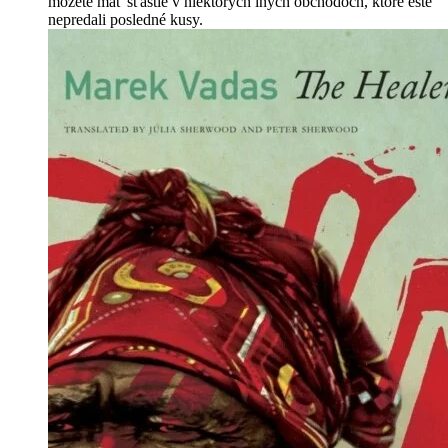
môžete mať šťastie v niektorých iných obchodoch, ktoré ešte
nepredali posledné kusy.