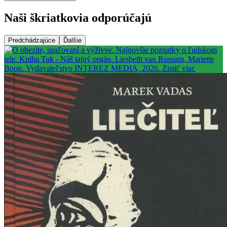
Naši škriatkovia odporúčajú
Predchádzajúce
Ďalšie