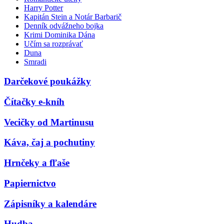
Harry Potter
Kapitán Stein a Notár Barbarič
Denník odvážneho bojka
Krimi Dominika Dána
Učím sa rozprávať
Duna
Smradi
Darčekové poukážky
Čítačky e-kníh
Vecičky od Martinusu
Káva, čaj a pochutiny
Hrnčeky a fľaše
Papiernictvo
Zápisníky a kalendáre
Hudba