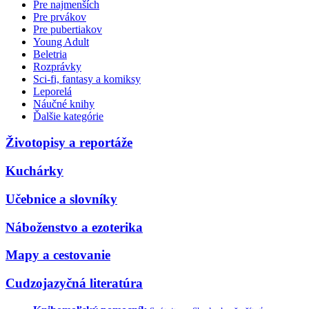
Pre najmenších
Pre prvákov
Pre pubertiakov
Young Adult
Beletria
Rozprávky
Sci-fi, fantasy a komiksy
Leporelá
Náučné knihy
Ďalšie kategórie
Životopisy a reportáže
Kuchárky
Učebnice a slovníky
Náboženstvo a ezoterika
Mapy a cestovanie
Cudzojazyčná literatúra