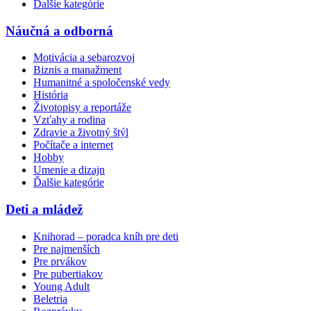
Ďalšie kategórie
Náučná a odborná
Motivácia a sebarozvoj
Biznis a manažment
Humanitné a spoločenské vedy
História
Životopisy a reportáže
Vzťahy a rodina
Zdravie a životný štýl
Počítače a internet
Hobby
Umenie a dizajn
Ďalšie kategórie
Deti a mládež
Knihorad – poradca kníh pre deti
Pre najmenších
Pre prvákov
Pre pubertiakov
Young Adult
Beletria