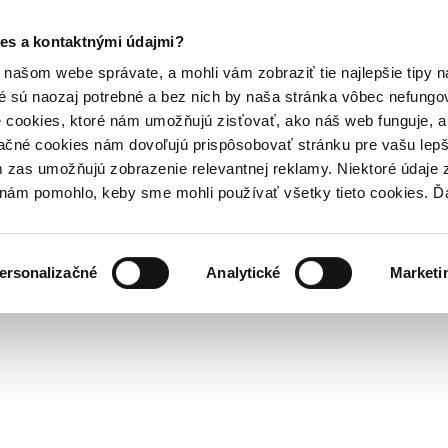
es a kontaktnými údajmi?
našom webe správate, a mohli vám zobraziť tie najlepšie tipy n
é sú naozaj potrebné a bez nich by naša stránka vôbec nefung
 cookies, ktoré nám umožňujú zisťovať, ako náš web funguje, a 
ačné cookies nám dovoľujú prispôsobovať stránku pre vašu lepši
zas umožňujú zobrazenie relevantnej reklamy. Niektoré údaje z
y nám pomohlo, keby sme mohli používať všetky tieto cookies. 
ersonalizačné
Analytické
Marketi