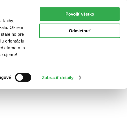
Povoliť všetko
a knihy,
ovala. Okrem
Odmietnuť
stále ho pre
u orientáciu.
dieľame aj s
Ďakujeme!
ngové
Zobraziť detaily