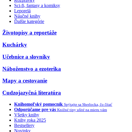
Rozprávky
Sci-fi, fantasy a komiksy
Leporelá
Náučné knihy
Ďalšie kategórie
Životopisy a reportáže
Kuchárky
Učebnice a slovníky
Náboženstvo a ezoterika
Mapy a cestovanie
Cudzojazyčná literatúra
Knihomoľský pomocník
Spýtajte sa Sherlocka, čo čítať
Odporúčame pre vás
Knižné tipy ušité na mieru vám
Všetky knihy
Knihy roka 2025
Bestsellery
Novinky