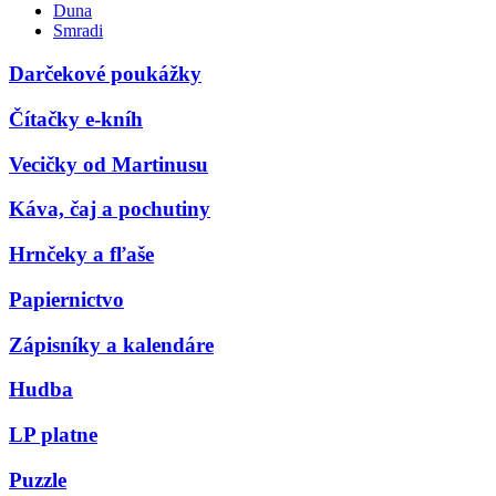
Duna
Smradi
Darčekové poukážky
Čítačky e-kníh
Vecičky od Martinusu
Káva, čaj a pochutiny
Hrnčeky a fľaše
Papiernictvo
Zápisníky a kalendáre
Hudba
LP platne
Puzzle