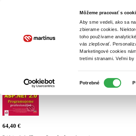
Doručenie
Kníhkupectvá
Knihovrátok
Poukážky
Knižný blog
Kontakt
Môžeme pracovať s cooki
Aby sme vedeli, ako sa na 
zbierame cookies. Niektor
E-knihy
Audioknihy
Hry
Filmy
Knihy
Doplnky
toho používame analytické
vás zlepšovať. Personaliz
Vyhľadávanie
Marketingové cookies nám 
tretími stranami. Veľmi b
Prihlásiť
Výber
Potrebné
P
súhlasu
64,40 €