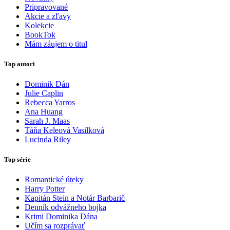
Pripravované
Akcie a zľavy
Kolekcie
BookTok
Mám záujem o titul
Top autori
Dominik Dán
Julie Caplin
Rebecca Yarros
Ana Huang
Sarah J. Maas
Táňa Keleová Vasilková
Lucinda Riley
Top série
Romantické úteky
Harry Potter
Kapitán Stein a Notár Barbarič
Denník odvážneho bojka
Krimi Dominika Dána
Učím sa rozprávať