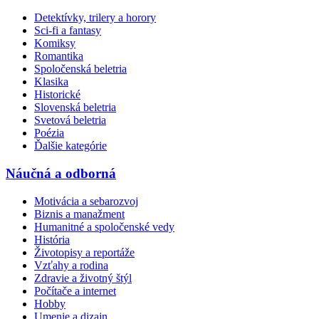
Detektívky, trilery a horory
Sci-fi a fantasy
Komiksy
Romantika
Spoločenská beletria
Klasika
Historické
Slovenská beletria
Svetová beletria
Poézia
Ďalšie kategórie
Náučná a odborná
Motivácia a sebarozvoj
Biznis a manažment
Humanitné a spoločenské vedy
História
Životopisy a reportáže
Vzťahy a rodina
Zdravie a životný štýl
Počítače a internet
Hobby
Umenie a dizajn