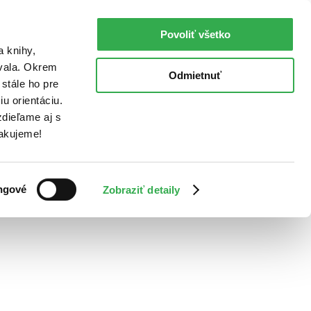
Povoliť všetko
a knihy,
ovala. Okrem
Odmietnuť
stále ho pre
u orientáciu.
dieľame aj s
Ďakujeme!
ngové
Zobraziť detaily