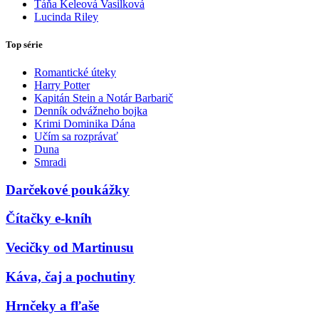
Táňa Keleová Vasilková
Lucinda Riley
Top série
Romantické úteky
Harry Potter
Kapitán Stein a Notár Barbarič
Denník odvážneho bojka
Krimi Dominika Dána
Učím sa rozprávať
Duna
Smradi
Darčekové poukážky
Čítačky e-kníh
Vecičky od Martinusu
Káva, čaj a pochutiny
Hrnčeky a fľaše