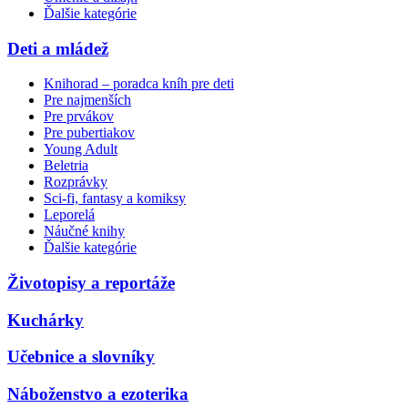
Ďalšie kategórie
Deti a mládež
Knihorad – poradca kníh pre deti
Pre najmenších
Pre prvákov
Pre pubertiakov
Young Adult
Beletria
Rozprávky
Sci-fi, fantasy a komiksy
Leporelá
Náučné knihy
Ďalšie kategórie
Životopisy a reportáže
Kuchárky
Učebnice a slovníky
Náboženstvo a ezoterika