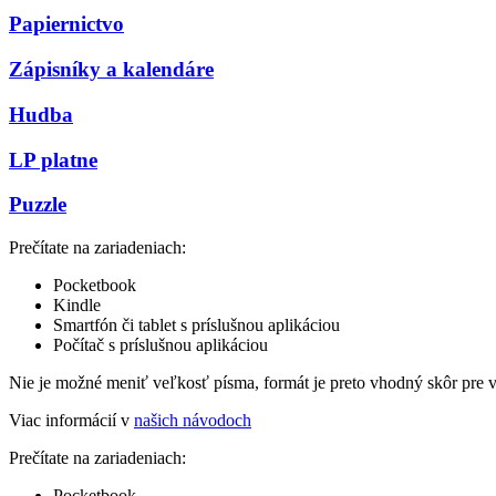
Papiernictvo
Zápisníky a kalendáre
Hudba
LP platne
Puzzle
Prečítate na zariadeniach:
Pocketbook
Kindle
Smartfón či tablet s príslušnou aplikáciou
Počítač s príslušnou aplikáciou
Nie je možné meniť veľkosť písma, formát je preto vhodný skôr pre 
Viac informácií v
našich návodoch
Prečítate na zariadeniach:
Pocketbook