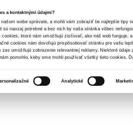
es a kontaktnými údajmi?
našom webe správate, a mohli vám zobraziť tie najlepšie tipy n
é sú naozaj potrebné a bez nich by naša stránka vôbec nefung
 cookies, ktoré nám umožňujú zisťovať, ako náš web funguje, a 
ačné cookies nám dovoľujú prispôsobovať stránku pre vašu lepši
zas umožňujú zobrazenie relevantnej reklamy. Niektoré údaje z
y nám pomohlo, keby sme mohli používať všetky tieto cookies. 
ersonalizačné
Analytické
Marketi