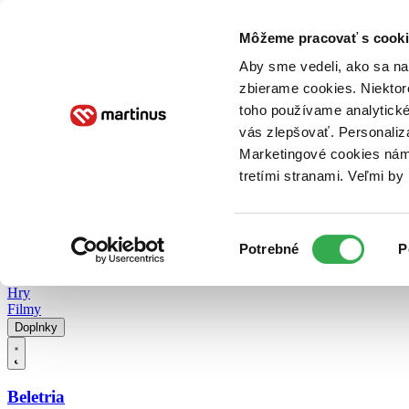
Doručenie
Kníhkupectvá
Knihovrátok
Poukážky
Knižný blog
Kontakt
Môžeme pracovať s cooki
Aby sme vedeli, ako sa na 
zbierame cookies. Niektor
E-knihy
Audioknihy
Hry
Filmy
Knihy
Doplnky
toho používame analytické
vás zlepšovať. Personaliz
Vyhľadávanie
Marketingové cookies nám 
tretími stranami. Veľmi b
Prihlásiť
Vyhľadávanie
Výber
Knihy
Potrebné
P
súhlasu
E-knihy
Audioknihy
Hry
Filmy
Doplnky
Beletria