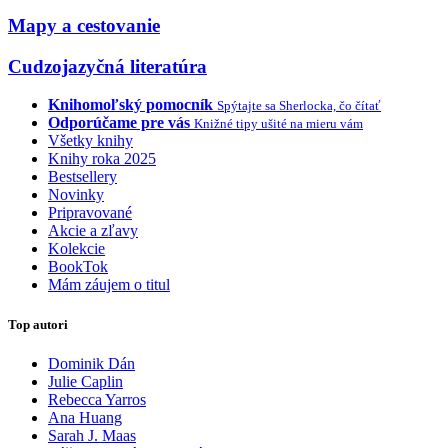
Mapy a cestovanie
Cudzojazyčná literatúra
Knihomoľský pomocník
Spýtajte sa Sherlocka, čo čítať
Odporúčame pre vás
Knižné tipy ušité na mieru vám
Všetky knihy
Knihy roka 2025
Bestsellery
Novinky
Pripravované
Akcie a zľavy
Kolekcie
BookTok
Mám záujem o titul
Top autori
Dominik Dán
Julie Caplin
Rebecca Yarros
Ana Huang
Sarah J. Maas