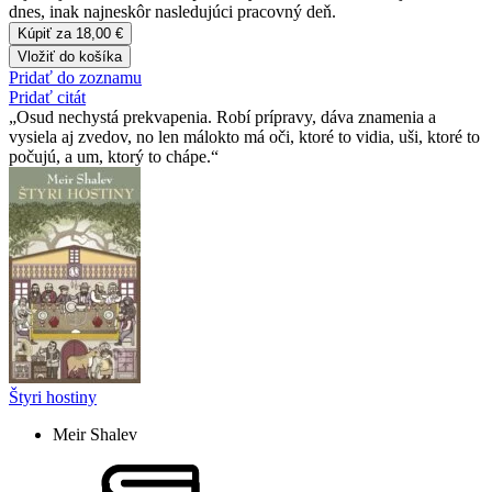
dnes, inak najneskôr nasledujúci pracovný deň.
Kúpiť za 18,00 €
Vložiť do košíka
Pridať do zoznamu
Pridať citát
Osud nechystá prekvapenia. Robí prípravy, dáva znamenia a
vysiela aj zvedov, no len málokto má oči, ktoré to vidia, uši, ktoré to
počujú, a um, ktorý to chápe.
Štyri hostiny
Meir Shalev