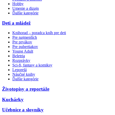
Hobby
Umenie a dizajn
Ďalšie kategórie
Deti a mládež
Knihorad – poradca kníh pre deti
Pre najmenších
Pre prvákov
Pre pubertiakov
Young Adult
Beletria
Rozprávky
Sci-fi, fantasy a komiksy
Leporelá
Náučné knihy
Ďalšie kategórie
Životopisy a reportáže
Kuchárky
Učebnice a slovníky