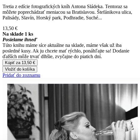
Tretia z edície fotografických kníh Antona Sládeka. Tentoraz sa
môžete poprechádzať meniacou sa Bratislavou. Štefánikova ulica,
Palisády, Slavín, Horský park, Podhradie, Suché...
13,50 €
Na sklade 1 ks
Posielame ihneď
Túto knihu máme síce aktuálne na sklade, máme však už iba
posledné kusy. Ak ju chcete mať rýchlo, ponáhľajte sa! Dodanie
ďalších môže trvať dlhšie, zvyčajne do piatich dní.
Kúpiť za 13,50 €
Vložiť do košíka
Pridať do zoznamu