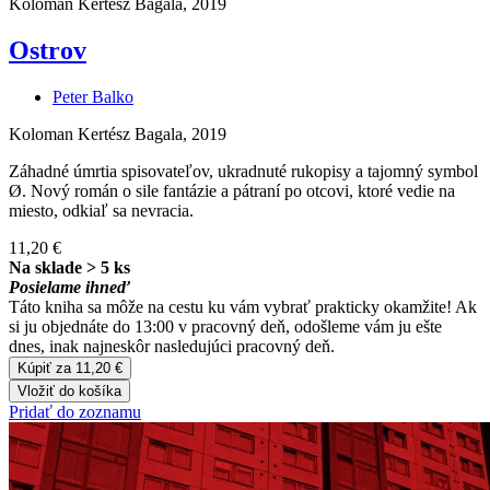
Koloman Kertész Bagala, 2019
Ostrov
Peter Balko
Koloman Kertész Bagala, 2019
Záhadné úmrtia spisovateľov, ukradnuté rukopisy a tajomný symbol
Ø. Nový román o sile fantázie a pátraní po otcovi, ktoré vedie na
miesto, odkiaľ sa nevracia.
11,20 €
Na sklade > 5 ks
Posielame ihneď
Táto kniha sa môže na cestu ku vám vybrať prakticky okamžite! Ak
si ju objednáte do 13:00 v pracovný deň, odošleme vám ju ešte
dnes, inak najneskôr nasledujúci pracovný deň.
Kúpiť za 11,20 €
Vložiť do košíka
Pridať do zoznamu