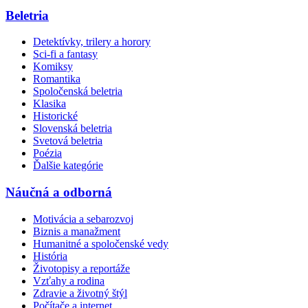
Beletria
Detektívky, trilery a horory
Sci-fi a fantasy
Komiksy
Romantika
Spoločenská beletria
Klasika
Historické
Slovenská beletria
Svetová beletria
Poézia
Ďalšie kategórie
Náučná a odborná
Motivácia a sebarozvoj
Biznis a manažment
Humanitné a spoločenské vedy
História
Životopisy a reportáže
Vzťahy a rodina
Zdravie a životný štýl
Počítače a internet