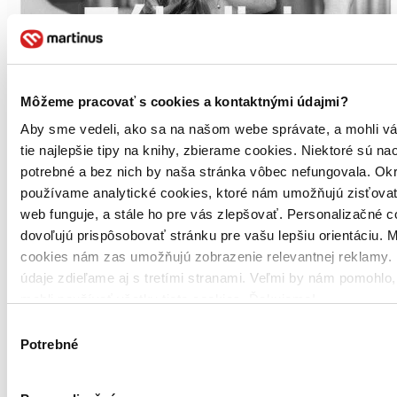
Môžeme pracovať s cookies a kontaktnými údajmi?
Aby sme vedeli, ako sa na našom webe správate, a mohli v
tie najlepšie tipy na knihy, zbierame cookies. Niektoré sú na
potrebné a bez nich by naša stránka vôbec nefungovala. Ok
používame analytické cookies, ktoré nám umožňujú zisťovať
web funguje, a stále ho pre vás zlepšovať. Personalizačné 
dovoľujú prispôsobovať stránku pre vašu lepšiu orientáciu. 
Zákulisie
cookies nám zas umožňujú zobrazenie relevantnej reklamy. 
údaje zdieľame aj s tretími stranami. Veľmi by nám pomohlo
Skrytý svet opery a baletu
mohli používať všetky tieto cookies. Ďakujeme!
Výber
Anton Sládek
Potrebné
súhlasu
Slovart, O.K.O., 2015