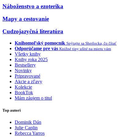
Náboženstvo a ezoterika
Mapy a cestovanie
Cudzojazyčná literatúra
Knihomoľský pomocník
Spýtajte sa Sherlocka, čo čítať
Odporúčame pre vás
Knižné tipy ušité na mieru vám
Všetky knihy
Knihy roka 2025
Bestsellery
Novinky
Pripravované
Akcie a zľavy
Kolekcie
BookTok
Mám záujem o titul
Top autori
Dominik Dán
Julie Caplin
Rebecca Yarros