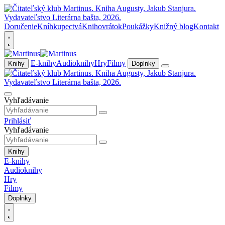
Doručenie
Kníhkupectvá
Knihovrátok
Poukážky
Knižný blog
Kontakt
E-knihy
Audioknihy
Hry
Filmy
Knihy
Doplnky
Vyhľadávanie
Prihlásiť
Vyhľadávanie
Knihy
E-knihy
Audioknihy
Hry
Filmy
Doplnky