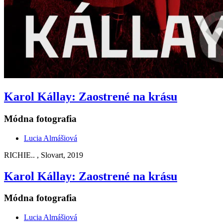
Karol Kállay: Zaostrené na krásu
Módna fotografia
Lucia Almášiová
RICHIE.. , Slovart, 2019
Karol Kállay: Zaostrené na krásu
Módna fotografia
Lucia Almášiová