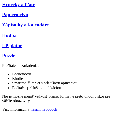
Hrnčeky a fľaše
Papiernictvo
Zápisníky a kalendáre
Hudba
LP platne
Puzzle
Prečítate na zariadeniach:
Pocketbook
Kindle
Smartfón či tablet s príslušnou aplikáciou
Počítač s príslušnou aplikáciou
Nie je možné meniť veľkosť písma, formát je preto vhodný skôr pre
väčšie obrazovky.
Viac informácií v
našich návodoch