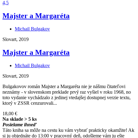
4,5
Majster a Margaréta
Michail Bulgakov
Slovart, 2019
Majster a Margaréta
Michail Bulgakov
Slovart, 2019
Bulgakovov román Majster a Margaréta nie je nášmu čitateľovi
neznámy - v slovenskom preklade prvý raz vyšiel v roku 1968, no
toto vydanie vychádzalo z jedinej vtedajšej dostupnej verzie textu,
ktorý v ZSSR cenzurovali...
18,00 €
Na sklade > 5 ks
Posielame ihneď
Táto kniha sa môže na cestu ku vám vybrať prakticky okamžite! Ak
si ju objednáte do 13:00 v pracovný deň, odošleme vám ju ešte