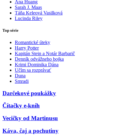
Ana Huang
Sarah J. Maas
Táňa Keleová Vasilková
Lucinda Riley
Top série
Romantické úteky
Harry Potter
Kapitán Stein a Notár Barbarič
Denník odvážneho bojka
Krimi Dominika Dána
Učím sa rozprávať
Duna
Smradi
Darčekové poukážky
Čítačky e-kníh
Vecičky od Martinusu
Káva, čaj a pochutiny