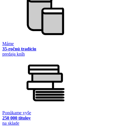
Máme
35-ročnú tradíciu
predaja kníh
Ponúkame vyše
250 000 titulov
na sklade