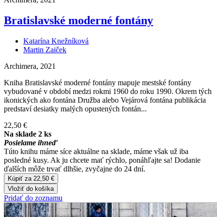
Bratislavské moderné fontány
Katarína Knežníková
Martin Zaiček
Archimera, 2021
Kniha Bratislavské moderné fontány mapuje mestské fontány
vybudované v období medzi rokmi 1960 do roku 1990. Okrem tých
ikonických ako fontána Družba alebo Vejárová fontána publikácia
predstaví desiatky malých opustených fontán...
22,50 €
Na sklade 2 ks
Posielame ihneď
Túto knihu máme síce aktuálne na sklade, máme však už iba
posledné kusy. Ak ju chcete mať rýchlo, ponáhľajte sa! Dodanie
ďalších môže trvať dlhšie, zvyčajne do 24 dní.
Kúpiť za 22,50 €
Vložiť do košíka
Pridať do zoznamu