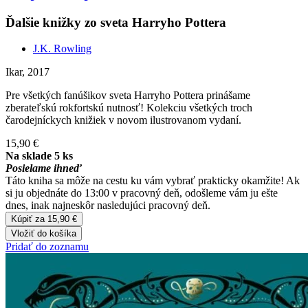
Ďalšie knižky zo sveta Harryho Pottera
J.K. Rowling
Ikar, 2017
Pre všetkých fanúšikov sveta Harryho Pottera prinášame
zberateľskú rokfortskú nutnosť! Kolekciu všetkých troch
čarodejníckych knižiek v novom ilustrovanom vydaní.
15,90 €
Na sklade 5 ks
Posielame ihneď
Táto kniha sa môže na cestu ku vám vybrať prakticky okamžite! Ak
si ju objednáte do 13:00 v pracovný deň, odošleme vám ju ešte
dnes, inak najneskôr nasledujúci pracovný deň.
Kúpiť za 15,90 €
Vložiť do košíka
Pridať do zoznamu