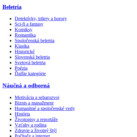
Beletria
Detektívky, trilery a horory
Sci-fi a fantasy
Komiksy
Romantika
Spoločenská beletria
Klasika
Historické
Slovenská beletria
Svetová beletria
Poézia
Ďalšie kategórie
Náučná a odborná
Motivácia a sebarozvoj
Biznis a manažment
Humanitné a spoločenské vedy
História
Životopisy a reportáže
Vzťahy a rodina
Zdravie a životný štýl
Počítače a internet