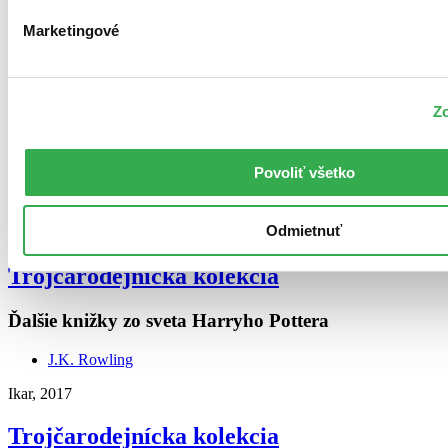
Marketingové
Zo
Povoliť všetko
Odmietnuť
4,7
Trojčarodejnícka kolekcia
Ďalšie knižky zo sveta Harryho Pottera
J.K. Rowling
Ikar, 2017
Trojčarodejnícka kolekcia