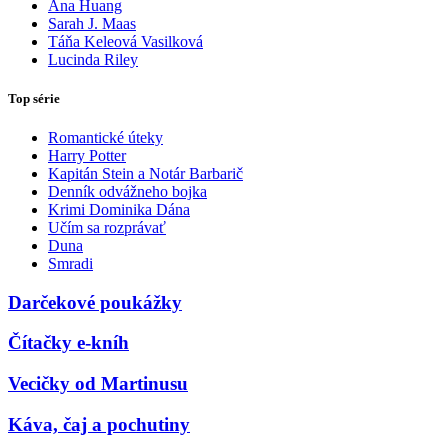
Ana Huang
Sarah J. Maas
Táňa Keleová Vasilková
Lucinda Riley
Top série
Romantické úteky
Harry Potter
Kapitán Stein a Notár Barbarič
Denník odvážneho bojka
Krimi Dominika Dána
Učím sa rozprávať
Duna
Smradi
Darčekové poukážky
Čítačky e-kníh
Vecičky od Martinusu
Káva, čaj a pochutiny