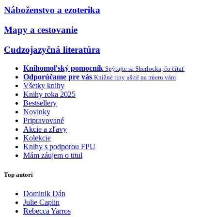
Náboženstvo a ezoterika
Mapy a cestovanie
Cudzojazyčná literatúra
Knihomoľský pomocník
Spýtajte sa Sherlocka, čo čítať
Odporúčame pre vás
Knižné tipy ušité na mieru vám
Všetky knihy
Knihy roka 2025
Bestsellery
Novinky
Pripravované
Akcie a zľavy
Kolekcie
Knihy s podporou FPU
Mám záujem o titul
Top autori
Dominik Dán
Julie Caplin
Rebecca Yarros