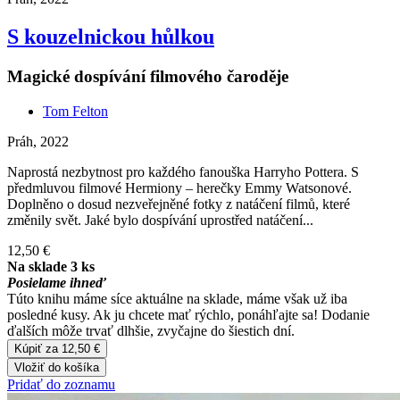
S kouzelnickou hůlkou
Magické dospívání filmového čaroděje
Tom Felton
Práh, 2022
Naprostá nezbytnost pro každého fanouška Harryho Pottera. S
předmluvou filmové Hermiony – herečky Emmy Watsonové.
Doplněno o dosud nezveřejněné fotky z natáčení filmů, které
změnily svět. Jaké bylo dospívání uprostřed natáčení...
12,50 €
Na sklade 3 ks
Posielame ihneď
Túto knihu máme síce aktuálne na sklade, máme však už iba
posledné kusy. Ak ju chcete mať rýchlo, ponáhľajte sa! Dodanie
ďalších môže trvať dlhšie, zvyčajne do šiestich dní.
Kúpiť za 12,50 €
Vložiť do košíka
Pridať do zoznamu