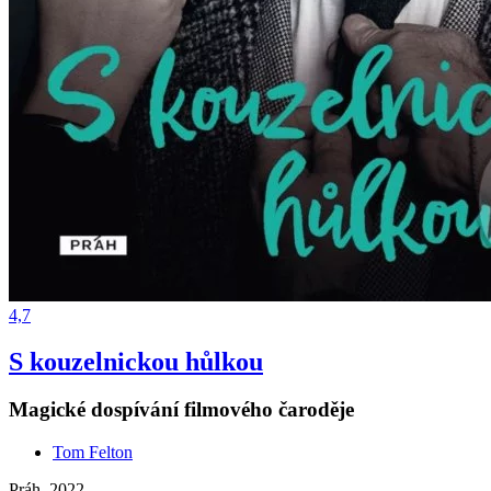
4,7
S kouzelnickou hůlkou
Magické dospívání filmového čaroděje
Tom Felton
Práh, 2022