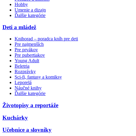
Hobby
Umenie a dizajn
Ďalšie kategórie
Deti a mládež
Knihorad – poradca kníh pre deti
Pre najmenších
Pre prvákov
Pre pubertiakov
Young Adult
Beletria
Rozprávky
Sci-fi, fantasy a komiksy
Leporelá
Náučné knihy
Ďalšie kategórie
Životopisy a reportáže
Kuchárky
Učebnice a slovníky