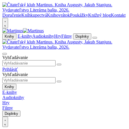
Doručenie
Kníhkupectvá
Knihovrátok
Poukážky
Knižný blog
Kontakt
E-knihy
Audioknihy
Hry
Filmy
Knihy
Doplnky
Vyhľadávanie
Prihlásiť
Vyhľadávanie
Knihy
E-knihy
Audioknihy
Hry
Filmy
Doplnky