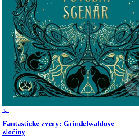
4,3
Fantastické zvery: Grindelwaldove
zločiny