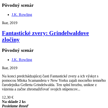
Pôvodný scenár
J.K. Rowling
Ikar, 2019
Fantastické zvery: Grindelwaldove
zločiny
Pôvodný scenár
J.K. Rowling
Ikar, 2019
Na konci predchádzajúcej časti Fantastické zvery a ich výskyt s
pomocou Mloka Scamandera v New Yorku zajali mocného temného
čarodejníka Gellerta Grindelwalda. Ten splní hrozbu, unikne z
väzenia a začne zhromažďovať svojich stúpencov...
12,30 €
Na sklade 2 ks
Posielame ihneď