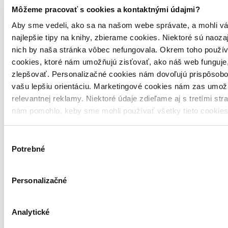
Môžeme pracovať s cookies a kontaktnými údajmi?
J.K. Rowling
Aby sme vedeli, ako sa na našom webe správate, a mohli vá
Ikar, 2015
najlepšie tipy na knihy, zbierame cookies. Niektoré sú naoza
Kolekcia všetkých doteraz vydaných dielov obľúbených príbehov o
nich by naša stránka vôbec nefungovala. Okrem toho použí
mladom čarodejníkovi v slovenčine s výraznou zľavou!
cookies, ktoré nám umožňujú zisťovať, ako náš web funguje,
Vypredané
zlepšovať. Personalizačné cookies nám dovoľujú prispôsobo
Ach, mrzí nás to, z tejto knihy sa už predali všetky výtlačky a
vašu lepšiu orientáciu. Marketingové cookies nám zas umož
nemáme ju na sklade my ani vydavateľ :( Teoreticky však môžete
relevantnej reklamy. Niektoré údaje zdieľame aj s tretími str
mať šťastie v niektorých iných obchodoch, ktoré ešte nepredali
posledné kusy.
nám pomohlo, keby sme mohli používať všetky tieto cookie
Pridať do zoznamu
Výber
Potrebné
súhlasu
Personalizačné
Analytické