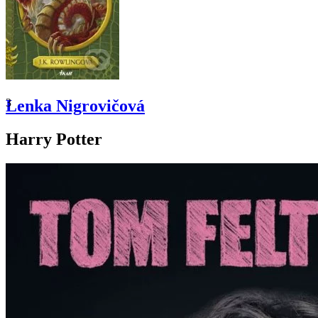
3
Lenka Nigrovičová
Harry Potter