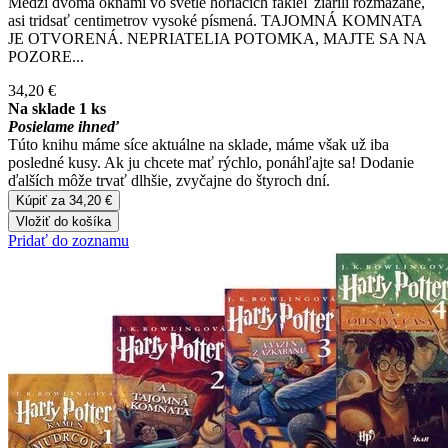
Medzi dvoma oknami vo svetle horiacich fakieľ žiarili rozmazané,
asi tridsať centimetrov vysoké písmená. TAJOMNÁ KOMNATA
JE OTVORENÁ. NEPRIATELIA POTOMKA, MAJTE SA NA
POZORE...
34,20 €
Na sklade 1 ks
Posielame ihneď
Túto knihu máme síce aktuálne na sklade, máme však už iba
posledné kusy. Ak ju chcete mať rýchlo, ponáhľajte sa! Dodanie
ďalších môže trvať dlhšie, zvyčajne do štyroch dní.
Kúpiť za 34,20 €
Vložiť do košíka
Pridať do zoznamu