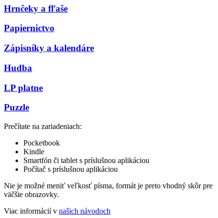
Hrnčeky a fľaše
Papiernictvo
Zápisníky a kalendáre
Hudba
LP platne
Puzzle
Prečítate na zariadeniach:
Pocketbook
Kindle
Smartfón či tablet s príslušnou aplikáciou
Počítač s príslušnou aplikáciou
Nie je možné meniť veľkosť písma, formát je preto vhodný skôr pre
väčšie obrazovky.
Viac informácií v
našich návodoch