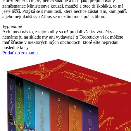
Harry Potter to nikdy neměl snadné a teď, jako přepracovaný
zaměstnanec Ministerstva kouzel, manžel a otec tří školáků, to má
ještě těžší. Potýká se s minulostí, která nechce zůstat tam, kam patří,
a jeho nejmladší syn Albus se mezitím musí prát s tíhou..
Vypredané
Ach, mrzí nás to, z tejto knihy sa už predali všetky výtlačky a
nemáme ju na sklade my ani vydavateľ :( Teoreticky však môžete
mať šťastie v niektorých iných obchodoch, ktoré ešte nepredali
posledné kusy.
Pridať do zoznamu