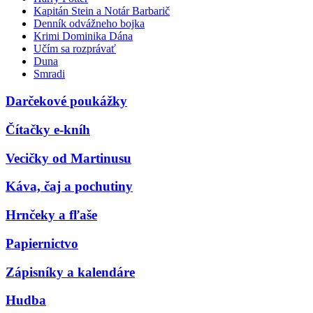
Kapitán Stein a Notár Barbarič
Denník odvážneho bojka
Krimi Dominika Dána
Učím sa rozprávať
Duna
Smradi
Darčekové poukážky
Čítačky e-kníh
Vecičky od Martinusu
Káva, čaj a pochutiny
Hrnčeky a fľaše
Papiernictvo
Zápisníky a kalendáre
Hudba