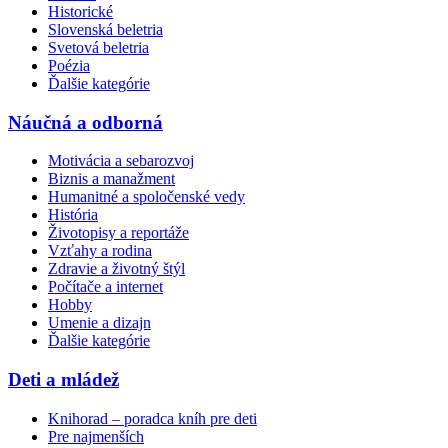
Historické
Slovenská beletria
Svetová beletria
Poézia
Ďalšie kategórie
Náučná a odborná
Motivácia a sebarozvoj
Biznis a manažment
Humanitné a spoločenské vedy
História
Životopisy a reportáže
Vzťahy a rodina
Zdravie a životný štýl
Počítače a internet
Hobby
Umenie a dizajn
Ďalšie kategórie
Deti a mládež
Knihorad – poradca kníh pre deti
Pre najmenších