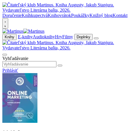
Doručenie
Kníhkupectvá
Knihovrátok
Poukážky
Knižný blog
Kontakt
E-knihy
Audioknihy
Hry
Filmy
Knihy
Doplnky
Vyhľadávanie
Prihlásiť