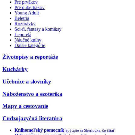
Pre prvákov
Pre pubertiakov
Young Adult
Beletria
Rozprávky
Sci-fi, fantasy a komiksy
Leporelá
Náučné knihy
Ďalšie kategórie
Životopisy a reportáže
Kuchárky
Učebnice a slovníky
Náboženstvo a ezoterika
Mapy a cestovanie
Cudzojazyčná literatúra
Knihomoľský pomocník
Spýtajte sa Sherlocka, čo čítať