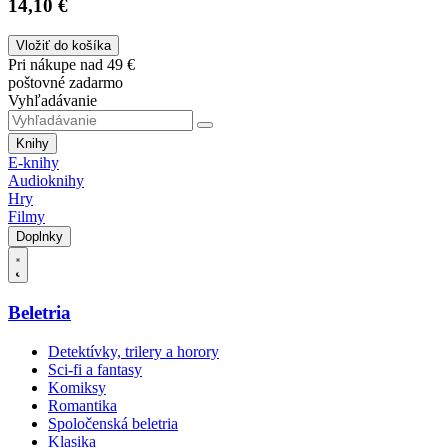
14,10 €
Vložiť do košíka
Pri nákupe nad 49 €
poštovné zadarmo
Vyhľadávanie
Knihy
E-knihy
Audioknihy
Hry
Filmy
Doplnky
Beletria
Detektívky, trilery a horory
Sci-fi a fantasy
Komiksy
Romantika
Spoločenská beletria
Klasika