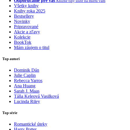
Odporúčame pre vás
Knižné tipy ušité na mieru vám
Všetky knihy
Knihy roka 2025
Bestsellery
Novinky
Pripravované
Akcie a zľavy
Kolekcie
BookTok
Mám záujem o titul
Top autori
Dominik Dán
Julie Caplin
Rebecca Yarros
Ana Huang
Sarah J. Maas
Táňa Keleová Vasilková
Lucinda Riley
Top série
Romantické úteky
Harry Potter