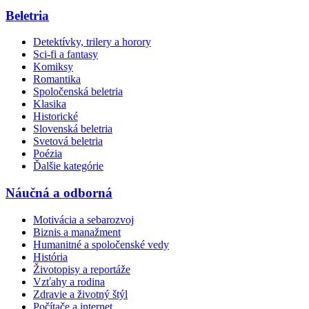
Beletria
Detektívky, trilery a horory
Sci-fi a fantasy
Komiksy
Romantika
Spoločenská beletria
Klasika
Historické
Slovenská beletria
Svetová beletria
Poézia
Ďalšie kategórie
Náučná a odborná
Motivácia a sebarozvoj
Biznis a manažment
Humanitné a spoločenské vedy
História
Životopisy a reportáže
Vzťahy a rodina
Zdravie a životný štýl
Počítače a internet