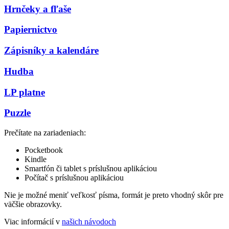
Hrnčeky a fľaše
Papiernictvo
Zápisníky a kalendáre
Hudba
LP platne
Puzzle
Prečítate na zariadeniach:
Pocketbook
Kindle
Smartfón či tablet s príslušnou aplikáciou
Počítač s príslušnou aplikáciou
Nie je možné meniť veľkosť písma, formát je preto vhodný skôr pre
väčšie obrazovky.
Viac informácií v
našich návodoch