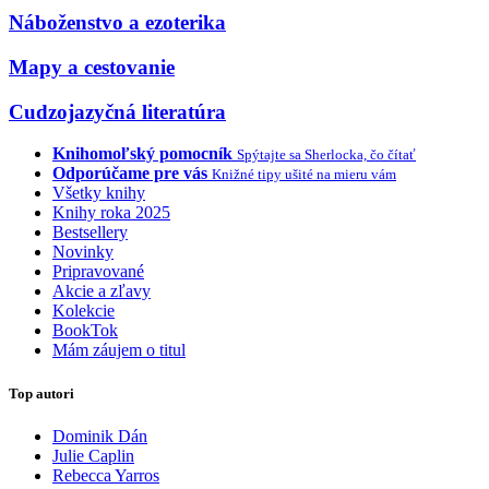
Náboženstvo a ezoterika
Mapy a cestovanie
Cudzojazyčná literatúra
Knihomoľský pomocník
Spýtajte sa Sherlocka, čo čítať
Odporúčame pre vás
Knižné tipy ušité na mieru vám
Všetky knihy
Knihy roka 2025
Bestsellery
Novinky
Pripravované
Akcie a zľavy
Kolekcie
BookTok
Mám záujem o titul
Top autori
Dominik Dán
Julie Caplin
Rebecca Yarros