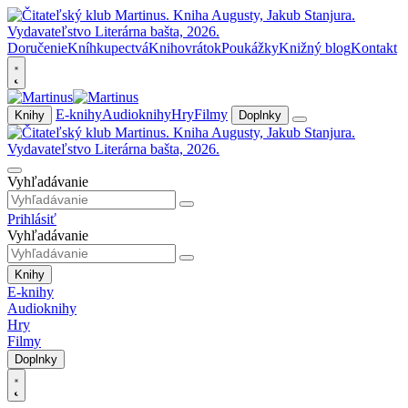
Doručenie
Kníhkupectvá
Knihovrátok
Poukážky
Knižný blog
Kontakt
E-knihy
Audioknihy
Hry
Filmy
Knihy
Doplnky
Vyhľadávanie
Prihlásiť
Vyhľadávanie
Knihy
E-knihy
Audioknihy
Hry
Filmy
Doplnky