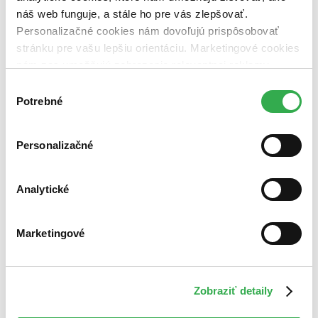
náš web funguje, a stále ho pre vás zlepšovať.
Personalizačné cookies nám dovoľujú prispôsobovať
stránku pre vašu lepšiu orientáciu. Marketingové cookies
nám zas umožňujú zobrazenie relevantnej reklamy.
Niektoré údaje zdieľame aj s tretími stranami. Veľmi by
Výber
nám pomohlo, keby sme mohli používať všetky tieto
Potrebné
súhlasu
cookies. Ďakujeme!
Personalizačné
Analytické
Marketingové
Zobraziť detaily