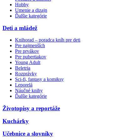
Hobby
Umenie a dizajn
Ďalšie kategórie
Deti a mládež
Knihorad – poradca kníh pre deti
Pre najmenších
Pre prvákov
Pre pubertiakov
Young Adult
Beletria
Rozprávky
Sci-fi, fantasy a komiksy
Leporelá
Náučné knihy
Ďalšie kategórie
Životopisy a reportáže
Kuchárky
Učebnice a slovníky