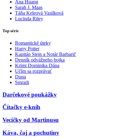
Ana Huang
Sarah J. Maas
Táňa Keleová Vasilková
Lucinda Riley
Top série
Romantické úteky
Harry Potter
Kapitán Stein a Notár Barbarič
Denník odvážneho bojka
Krimi Dominika Dána
Učím sa rozprávať
Duna
Smradi
Darčekové poukážky
Čítačky e-kníh
Vecičky od Martinusu
Káva, čaj a pochutiny