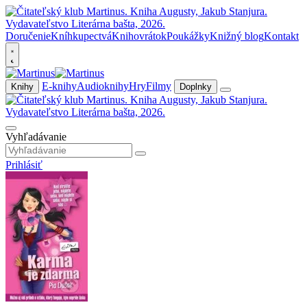
Doručenie
Kníhkupectvá
Knihovrátok
Poukážky
Knižný blog
Kontakt
E-knihy
Audioknihy
Hry
Filmy
Knihy
Doplnky
Vyhľadávanie
Prihlásiť