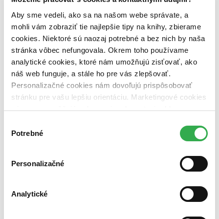
Aby sme vedeli, ako sa na našom webe správate, a
mohli vám zobraziť tie najlepšie tipy na knihy, zbierame
cookies. Niektoré sú naozaj potrebné a bez nich by naša
stránka vôbec nefungovala. Okrem toho používame
analytické cookies, ktoré nám umožňujú zisťovať, ako
náš web funguje, a stále ho pre vás zlepšovať.
Personalizačné cookies nám dovoľujú prispôsobovať
stránku pre vašu lepšiu orientáciu. Marketingové cookies
nám zas umožňujú zobrazenie relevantnej reklamy.
Niektoré údaje zdieľame aj s tretími stranami. Veľmi by
Výber
nám pomohlo, keby sme mohli používať všetky tieto
Potrebné
súhlasu
cookies. Ďakujeme!
Personalizačné
Analytické