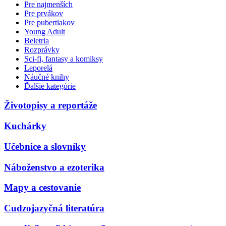
Pre najmenších
Pre prvákov
Pre pubertiakov
Young Adult
Beletria
Rozprávky
Sci-fi, fantasy a komiksy
Leporelá
Náučné knihy
Ďalšie kategórie
Životopisy a reportáže
Kuchárky
Učebnice a slovníky
Náboženstvo a ezoterika
Mapy a cestovanie
Cudzojazyčná literatúra