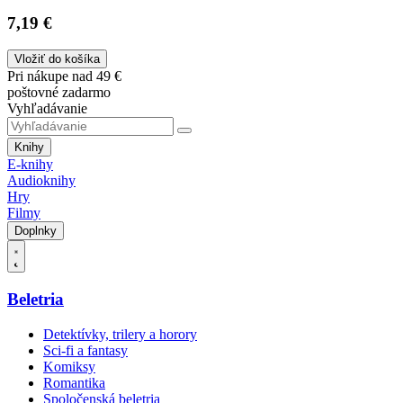
7,19 €
Vložiť do košíka
Pri nákupe nad 49 €
poštovné zadarmo
Vyhľadávanie
Knihy
E-knihy
Audioknihy
Hry
Filmy
Doplnky
Beletria
Detektívky, trilery a horory
Sci-fi a fantasy
Komiksy
Romantika
Spoločenská beletria