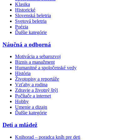
Klasika
Historické
Slovenská beletria
Svetová beletria
Poézia
Ďalšie kategórie
Náučná a odborná
Motivácia a sebarozvoj
Biznis a manažment
Humanitné a spoločenské vedy
História
Životopisy a reportáže
Vzťahy a rodina
Zdravie a životný štýl
Počítače a internet
Hobby
Umenie a dizajn
Ďalšie kategórie
Deti a mládež
Knihorad – poradca kníh pre deti