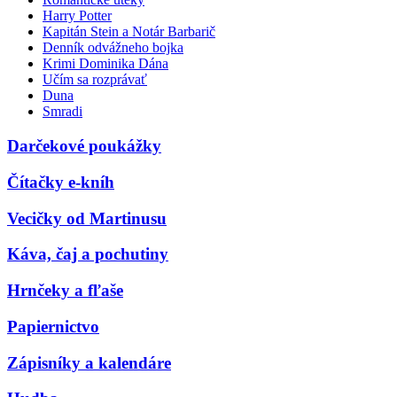
Harry Potter
Kapitán Stein a Notár Barbarič
Denník odvážneho bojka
Krimi Dominika Dána
Učím sa rozprávať
Duna
Smradi
Darčekové poukážky
Čítačky e-kníh
Vecičky od Martinusu
Káva, čaj a pochutiny
Hrnčeky a fľaše
Papiernictvo
Zápisníky a kalendáre