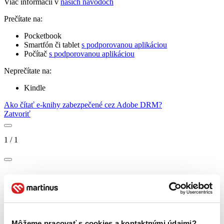
Viac informácií v
našich návodoch
Prečítate na:
Pocketbook
Smartfón či tablet
s podporovanou aplikáciou
Počítač
s podporovanou aplikáciou
Neprečítate na:
Kindle
Ako čítať e-knihy zabezpečené cez Adobe DRM?
Zatvoriť
1
/
1
Môžeme pracovať s cookies a kontaktnými údajmi?