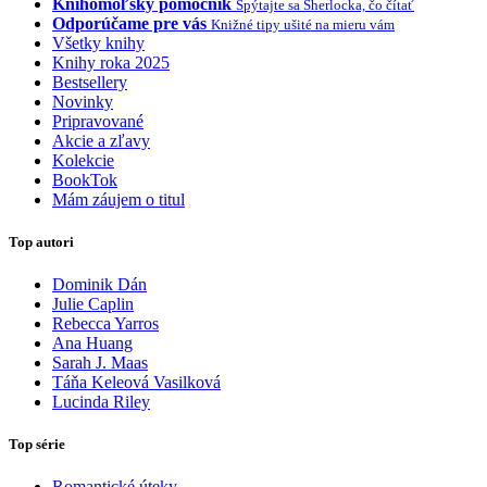
Knihomoľský pomocník
Spýtajte sa Sherlocka, čo čítať
Odporúčame pre vás
Knižné tipy ušité na mieru vám
Všetky knihy
Knihy roka 2025
Bestsellery
Novinky
Pripravované
Akcie a zľavy
Kolekcie
BookTok
Mám záujem o titul
Top autori
Dominik Dán
Julie Caplin
Rebecca Yarros
Ana Huang
Sarah J. Maas
Táňa Keleová Vasilková
Lucinda Riley
Top série
Romantické úteky