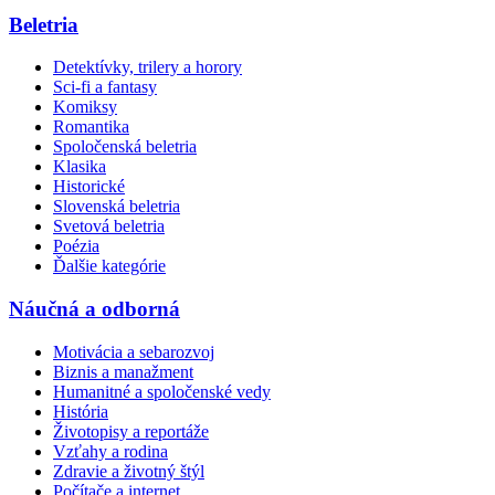
Beletria
Detektívky, trilery a horory
Sci-fi a fantasy
Komiksy
Romantika
Spoločenská beletria
Klasika
Historické
Slovenská beletria
Svetová beletria
Poézia
Ďalšie kategórie
Náučná a odborná
Motivácia a sebarozvoj
Biznis a manažment
Humanitné a spoločenské vedy
História
Životopisy a reportáže
Vzťahy a rodina
Zdravie a životný štýl
Počítače a internet