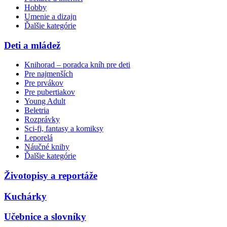
Hobby
Umenie a dizajn
Ďalšie kategórie
Deti a mládež
Knihorad – poradca kníh pre deti
Pre najmenších
Pre prvákov
Pre pubertiakov
Young Adult
Beletria
Rozprávky
Sci-fi, fantasy a komiksy
Leporelá
Náučné knihy
Ďalšie kategórie
Životopisy a reportáže
Kuchárky
Učebnice a slovníky