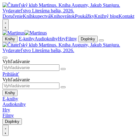
Doručenie
Kníhkupectvá
Knihovrátok
Poukážky
Knižný blog
Kontakt
E-knihy
Audioknihy
Hry
Filmy
Knihy
Doplnky
Vyhľadávanie
Prihlásiť
Vyhľadávanie
Knihy
E-knihy
Audioknihy
Hry
Filmy
Doplnky