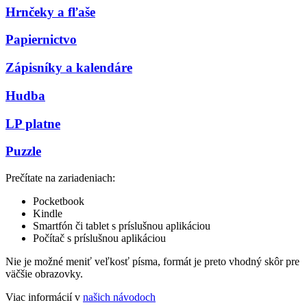
Hrnčeky a fľaše
Papiernictvo
Zápisníky a kalendáre
Hudba
LP platne
Puzzle
Prečítate na zariadeniach:
Pocketbook
Kindle
Smartfón či tablet s príslušnou aplikáciou
Počítač s príslušnou aplikáciou
Nie je možné meniť veľkosť písma, formát je preto vhodný skôr pre
väčšie obrazovky.
Viac informácií v
našich návodoch