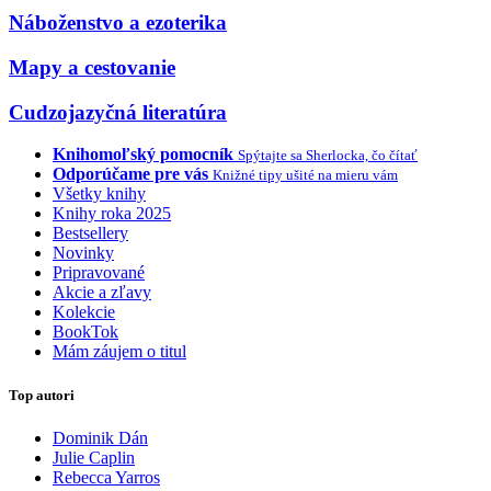
Náboženstvo a ezoterika
Mapy a cestovanie
Cudzojazyčná literatúra
Knihomoľský pomocník
Spýtajte sa Sherlocka, čo čítať
Odporúčame pre vás
Knižné tipy ušité na mieru vám
Všetky knihy
Knihy roka 2025
Bestsellery
Novinky
Pripravované
Akcie a zľavy
Kolekcie
BookTok
Mám záujem o titul
Top autori
Dominik Dán
Julie Caplin
Rebecca Yarros