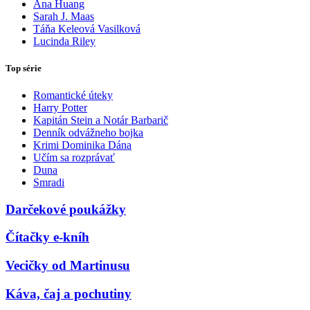
Ana Huang
Sarah J. Maas
Táňa Keleová Vasilková
Lucinda Riley
Top série
Romantické úteky
Harry Potter
Kapitán Stein a Notár Barbarič
Denník odvážneho bojka
Krimi Dominika Dána
Učím sa rozprávať
Duna
Smradi
Darčekové poukážky
Čítačky e-kníh
Vecičky od Martinusu
Káva, čaj a pochutiny