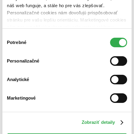
náš web funguje, a stále ho pre vás zlepšovať.
Personalizačné cookies nám dovoľujú prispôsobovať
stránku pre vašu lepšiu orientáciu. Marketingové cookies
nám zas umožňujú zobrazenie relevantnej reklamy.
Niektoré údaje zdieľame aj s tretími stranami. Veľmi by
Výber
nám pomohlo, keby sme mohli používať všetky tieto
Potrebné
súhlasu
cookies. Ďakujeme!
Personalizačné
Analytické
Marketingové
Zobraziť detaily