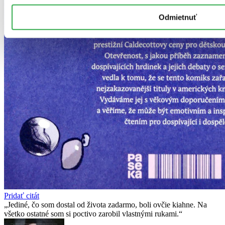
Odmietnuť
Pridať citát
Jediné, čo som dostal od života zadarmo, boli ovčie kiahne. Na
všetko ostatné som si poctivo zarobil vlastnými rukami.