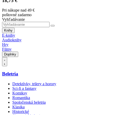
18,75 €
Pri nákupe nad 49 €
poštovné zadarmo
Vyhľadávanie
Knihy
E-knihy
Audioknihy
Hry
Filmy
Doplnky
Beletria
Detektívky, trilery a horory
Sci-fi a fantasy
Komiksy
Romantika
Spoločenská beletria
Klasika
Historické