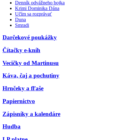
Denník odvážneho bojka
Krimi Dominika Dána
Učím sa rozprávať
Duna
Smradi
Darčekové poukážky
Čítačky e-kníh
Vecičky od Martinusu
Káva, čaj a pochutiny
Hrnčeky a fľaše
Papiernictvo
Zápisníky a kalendáre
Hudba
LP platne