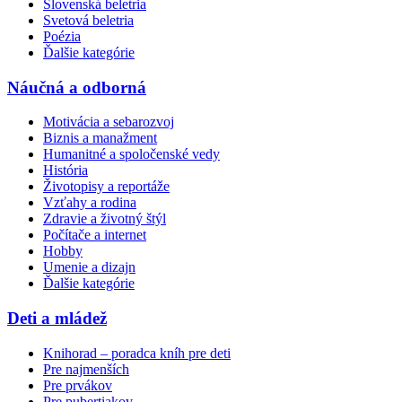
Slovenská beletria
Svetová beletria
Poézia
Ďalšie kategórie
Náučná a odborná
Motivácia a sebarozvoj
Biznis a manažment
Humanitné a spoločenské vedy
História
Životopisy a reportáže
Vzťahy a rodina
Zdravie a životný štýl
Počítače a internet
Hobby
Umenie a dizajn
Ďalšie kategórie
Deti a mládež
Knihorad – poradca kníh pre deti
Pre najmenších
Pre prvákov
Pre pubertiakov