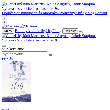
Doručenie
Kníhkupectvá
Knihovrátok
Poukážky
Knižný blog
Kontakt
E-knihy
Audioknihy
Hry
Filmy
Knihy
Doplnky
Vyhľadávanie
Prihlásiť