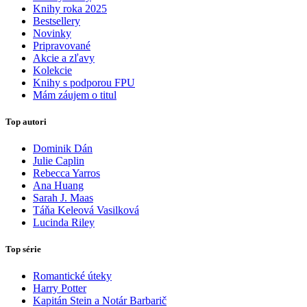
Knihy roka 2025
Bestsellery
Novinky
Pripravované
Akcie a zľavy
Kolekcie
Knihy s podporou FPU
Mám záujem o titul
Top autori
Dominik Dán
Julie Caplin
Rebecca Yarros
Ana Huang
Sarah J. Maas
Táňa Keleová Vasilková
Lucinda Riley
Top série
Romantické úteky
Harry Potter
Kapitán Stein a Notár Barbarič