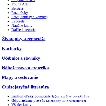
Young Adult
Beletria
Rozprávky
Sci-fi, fantasy a komiksy
Leporelá
Náučné knihy
Ďalšie kategórie
Životopisy a reportáže
Kuchárky
Učebnice a slovníky
Náboženstvo a ezoterika
Mapy a cestovanie
Cudzojazyčná literatúra
Knihomoľský pomocník
Spýtajte sa Sherlocka, čo čítať
Odporúčame pre vás
Knižné tipy ušité na mieru vám
Všetky knihy