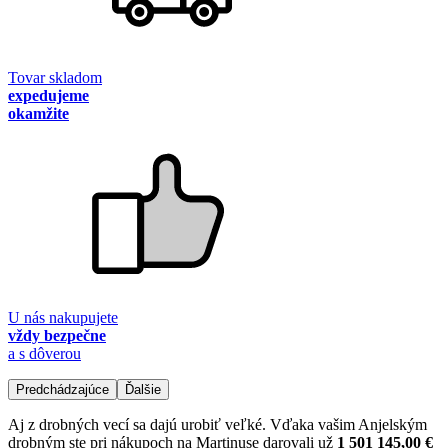
Tovar skladom
expedujeme
okamžite
U nás nakupujete
vždy bezpečne
a s dôverou
Predchádzajúce
Ďalšie
Aj z drobných vecí sa dajú urobiť veľké. Vďaka vašim Anjelským
drobným ste pri nákupoch na Martinuse darovali už
1 501 145,00 €