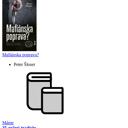
Mafiánska poprava?
Peter Šloser
Máme
35-ročnú tradíciu